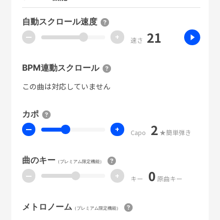
自動スクロール速度
21
ー
+
速さ
BPM連動スクロール
この曲は対応していません
カポ
2
ー
+
Capo
★簡単弾き
曲のキー
（プレミアム限定機能）
0
ー
+
キー
原曲キー
メトロノーム
（プレミアム限定機能）