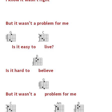
B
u
t
i
t
w
a
s
n
'
t
a
p
r
o
b
l
e
m
f
o
r
m
e
G
C
I
s
i
t
e
a
s
y
t
o
l
i
v
e
?
D
I
s
i
t
h
a
r
d
t
o
b
e
l
i
e
v
e
G
B
u
t
i
t
w
a
s
n
'
t
a
p
r
o
b
l
e
m
f
o
r
m
e
C
Am
D