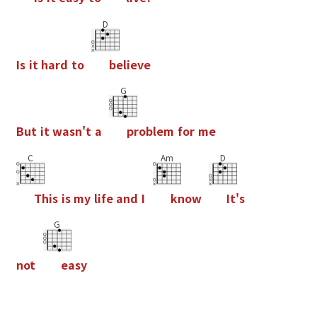
D
I
s
i
t
h
a
r
d
t
o
b
e
l
i
e
v
e
G
B
u
t
i
t
w
a
s
n
'
t
a
p
r
o
b
l
e
m
f
o
r
m
e
C
Am
D
T
h
i
s
i
s
m
y
l
i
f
e
a
n
d
I
k
n
o
w
I
t
'
s
G
n
o
t
e
a
s
y