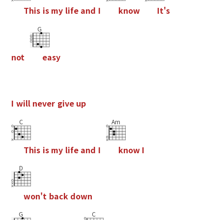
T
h
i
s
i
s
m
y
l
i
f
e
a
n
d
I
k
n
o
w
I
t
'
s
G
n
o
t
e
a
s
y
I
w
i
l
l
n
e
v
e
r
g
i
v
e
u
p
C
Am
T
h
i
s
i
s
m
y
l
i
f
e
a
n
d
I
k
n
o
w
I
D
w
o
n
'
t
b
a
c
k
d
o
w
n
G
C