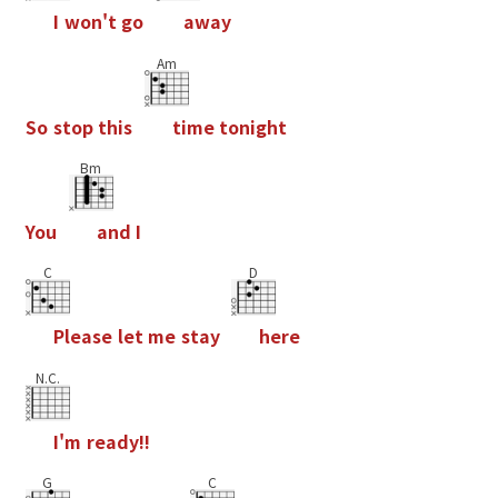
I
w
o
n
'
t
g
o
a
w
a
y
Am
S
o
s
t
o
p
t
h
i
s
t
i
m
e
t
o
n
i
g
h
t
Bm
Y
o
u
a
n
d
I
C
D
P
l
e
a
s
e
l
e
t
m
e
s
t
a
y
h
e
r
e
N.C.
I
'
m
r
e
a
d
y
!
!
G
C