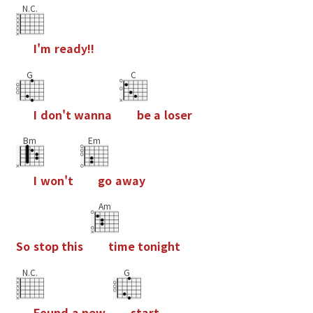
N.C.
I
'
m
r
e
a
d
y
!
!
G
C
I
d
o
n
'
t
w
a
n
n
a
b
e
a
l
o
s
e
r
Bm
Em
I
w
o
n
'
t
g
o
a
w
a
y
Am
S
o
s
t
o
p
t
h
i
s
t
i
m
e
t
o
n
i
g
h
t
N.C.
G
F
o
u
n
d
a
n
e
w
s
t
a
r
t