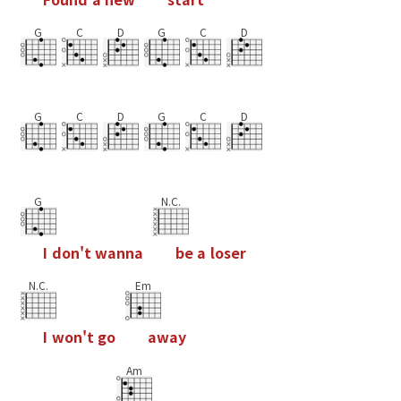
G
C
D
G
C
D
G
C
D
G
C
D
G
N.C.
I
d
o
n
'
t
w
a
n
n
a
b
e
a
l
o
s
e
r
N.C.
Em
I
w
o
n
'
t
g
o
a
w
a
y
Am