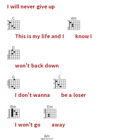
I
w
i
l
l
n
e
v
e
r
g
i
v
e
u
p
C
Am
T
h
i
s
i
s
m
y
l
i
f
e
a
n
d
I
k
n
o
w
I
D
w
o
n
'
t
b
a
c
k
d
o
w
n
G
C
I
d
o
n
'
t
w
a
n
n
a
b
e
a
l
o
s
e
r
Bm
Em
I
w
o
n
'
t
g
o
a
w
a
y
Am