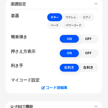
楽譜設定
楽器
ギター
ウクレレ
ピアノ
ベース
パワーコード
簡単弾き
ON
OFF
押さえ方表示
ON
OFF
利き手
右利き
左利き
マイコード設定
コード譜編集
U-FRET機能