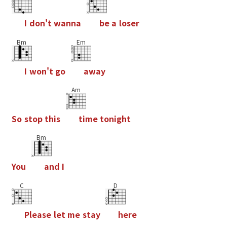
I
d
o
n
'
t
w
a
n
n
a
b
e
a
l
o
s
e
r
Bm
Em
I
w
o
n
'
t
g
o
a
w
a
y
Am
S
o
s
t
o
p
t
h
i
s
t
i
m
e
t
o
n
i
g
h
t
Bm
Y
o
u
a
n
d
I
C
D
P
l
e
a
s
e
l
e
t
m
e
s
t
a
y
h
e
r
e