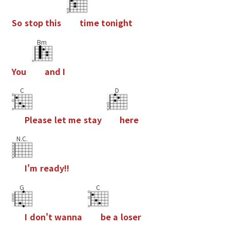
S
o
s
t
o
p
t
h
i
s
t
i
m
e
t
o
n
i
g
h
t
Bm
Y
o
u
a
n
d
I
C
D
P
l
e
a
s
e
l
e
t
m
e
s
t
a
y
h
e
r
e
N.C.
I
'
m
r
e
a
d
y
!
!
G
C
I
d
o
n
'
t
w
a
n
n
a
b
e
a
l
o
s
e
r