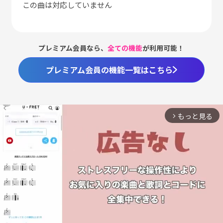
この曲は対応していません
プレミアム会員なら、
全ての機能
が利用可能！
プレミアム会員の機能一覧はこちら
もっと見る
arrow_forward_ios