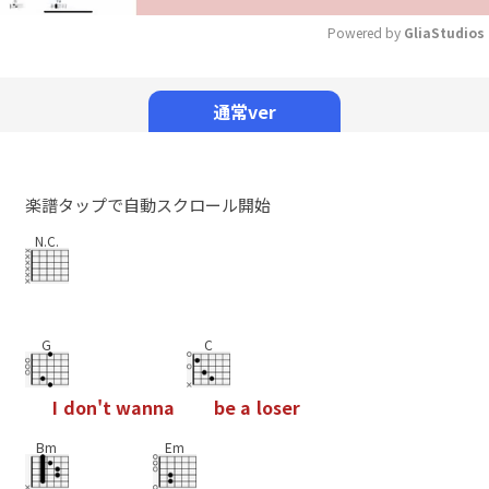
Powered by 
GliaStudios
Mute
通常ver
楽譜タップで自動スクロール開始
N.C.
G
C
I
d
o
n
'
t
w
a
n
n
a
b
e
a
l
o
s
e
r
Bm
Em