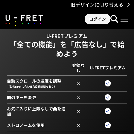
旧デザインに切り替える
ログイン
U-FRETプレミアム
「全ての機能」を
「広告なし」で始
めよう
登録な
U-FRETプレミアム
し
自動スクロールの速度を調整
×
（曲のBPMに合わせた自動調整もあり）
曲のキーを変更
×
お気に入りに上限なしで曲を追
×
加
メトロノームを使用
×