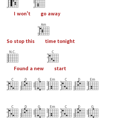
I
w
o
n
'
t
g
o
a
w
a
y
Am
S
o
s
t
o
p
t
h
i
s
t
i
m
e
t
o
n
i
g
h
t
N.C.
C
F
o
u
n
d
a
n
e
w
s
t
a
r
t
C
D
G
Em
C
D
Em
C
D
G
Em
C
D
G