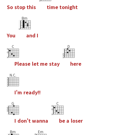
S
o
s
t
o
p
t
h
i
s
t
i
m
e
t
o
n
i
g
h
t
Bm
Y
o
u
a
n
d
I
C
D
P
l
e
a
s
e
l
e
t
m
e
s
t
a
y
h
e
r
e
N.C.
I
'
m
r
e
a
d
y
!
!
G
C
I
d
o
n
'
t
w
a
n
n
a
b
e
a
l
o
s
e
r
Bm
Em