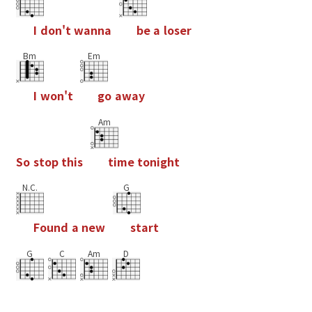
I
d
o
n
'
t
w
a
n
n
a
b
e
a
l
o
s
e
r
Bm
Em
I
w
o
n
'
t
g
o
a
w
a
y
Am
S
o
s
t
o
p
t
h
i
s
t
i
m
e
t
o
n
i
g
h
t
N.C.
G
F
o
u
n
d
a
n
e
w
s
t
a
r
t
G
C
Am
D