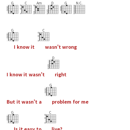
G
C
Am
D
G
N.C.
G
C
I
k
n
o
w
i
t
w
a
s
n
'
t
w
r
o
n
g
D
I
k
n
o
w
i
t
w
a
s
n
'
t
r
i
g
h
t
G
B
u
t
i
t
w
a
s
n
'
t
a
p
r
o
b
l
e
m
f
o
r
m
e
G
C
I
s
i
t
e
a
s
y
t
o
l
i
v
e
?