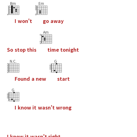
Bm
Em
I
w
o
n
'
t
g
o
a
w
a
y
Am
S
o
s
t
o
p
t
h
i
s
t
i
m
e
t
o
n
i
g
h
t
N.C.
G
F
o
u
n
d
a
n
e
w
s
t
a
r
t
G
I
k
n
o
w
i
t
w
a
s
n
'
t
w
r
o
n
g
I
k
n
o
w
i
t
w
a
s
n
'
t
r
i
g
h
t