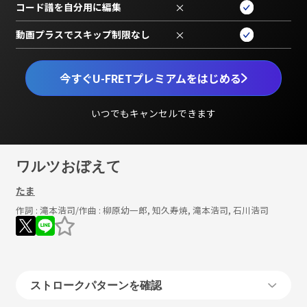
コード譜を自分用に編集
×
動画プラスでスキップ制限なし
×
今すぐU-FRETプレミアムをはじめる
いつでもキャンセルできます
ワルツおぼえて
たま
作詞 :
滝本浩司
/作曲 :
柳原幼一郎, 知久寿焼, 滝本浩司, 石川浩司
ストロークパターンを確認