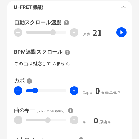
U-FRET機能
自動スクロール速度
21
ー
+
速さ
BPM連動スクロール
この曲は対応していません
カポ
0
ー
+
Capo
★簡単弾き
曲のキー
（プレミアム限定機能）
0
ー
+
キー
原曲キー