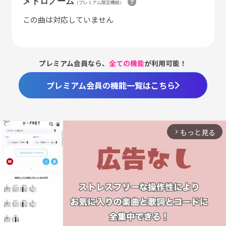
メトロノーム
（プレミアム限定機能）
この曲は対応していません
プレミアム会員なら、
全ての機能
が利用可能！
プレミアム会員の機能一覧はこちら
もっと見る
arrow_forward_ios