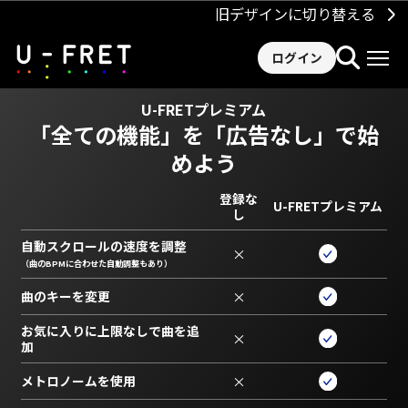
旧デザインに切り替える
ログイン
U-FRETプレミアム
「全ての機能」を
「広告なし」で始
めよう
登録な
U-FRETプレミアム
し
自動スクロールの速度を調整
×
（曲のBPMに合わせた自動調整もあり）
曲のキーを変更
×
お気に入りに上限なしで曲を追
×
加
メトロノームを使用
×