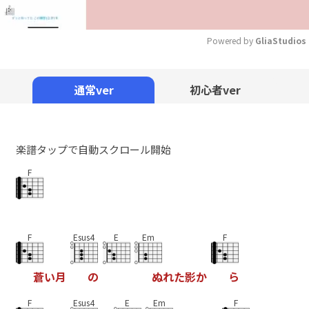
Powered by 
GliaStudios
Mute
通常ver
初心者ver
楽譜タップで自動スクロール開始
F
F
Esus4
E
Em
F
蒼
い
月
の
ぬ
れ
た
影
か
ら
F
Esus4
E
Em
F