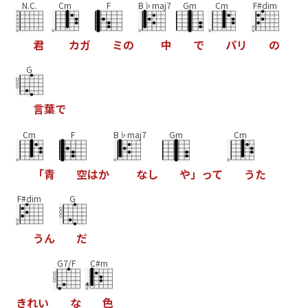
N.C.
Cm
F
B♭maj7
Gm
Cm
F#dim
君
カ
ガ
ミ
の
中
で
パ
リ
の
G
言
葉
で
Cm
F
B♭maj7
Gm
Cm
「
青
空
は
か
な
し
や
」
っ
て
う
た
F#dim
G
う
ん
だ
G7/F
C#m
き
れ
い
な
色