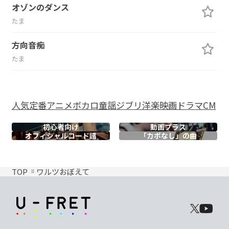
オゾンのダンス
たま
方向音痴
たま
人気
定番
アニメ
ボカロ
童謡
ジブリ
洋楽
映画
ドラマ
CM
初心者向け
動画プラス
オフィシャル
コード譜
「カポなし」の曲
TOP
ワルツおぼえて