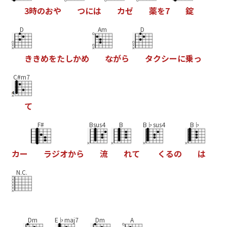
3
時
の
お
や
つ
に
は
カ
ゼ
薬
を
7
錠
D
Am
D
き
き
め
を
た
し
か
め
な
が
ら
タ
ク
シ
ー
に
乗
っ
C#m7
て
F#
Bsus4
B
B♭sus4
B♭
カ
ー
ラ
ジ
オ
か
ら
流
れ
て
く
る
の
は
N.C.
Dm
E♭maj7
Dm
A