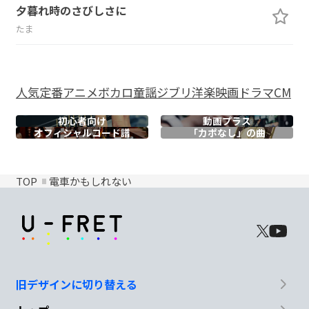
夕暮れ時のさびしさに
たま
人気
定番
アニメ
ボカロ
童謡
ジブリ
洋楽
映画
ドラマ
CM
初心者向け
動画プラス
オフィシャル
コード譜
「カポなし」の曲
TOP
電車かもしれない
旧デザインに切り替える