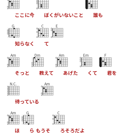
こ
こ
に
今
ぼ
く
が
い
な
い
こ
と
誰
も
G
C
E
知
ら
な
く
て
Am
Dm
Am
Em
F
そ
っ
と
教
え
て
あ
げ
た
く
て
君
を
N.C.
Am
待
っ
て
い
る
Am
G
C
ほ
ら
も
う
そ
ろ
そ
ろ
だ
よ