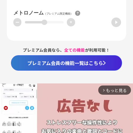
メトロノーム
（プレミアム限定機能）
ー
+
プレミアム会員なら、
全ての機能
が利用可能！
プレミアム会員の機能一覧はこちら
もっと見る
arrow_forward_ios