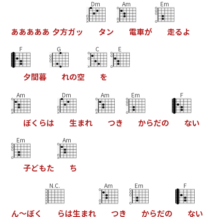
Dm
Am
Em
あ
あ
あ
あ
あ
夕
方
ガ
ッ
タ
ン
電
車
が
走
る
よ
F
G
C
E
夕
間
暮
れ
の
空
を
Am
Dm
Am
Em
F
ぼ
く
ら
は
生
ま
れ
つ
き
か
ら
だ
の
な
い
Em
Am
子
ど
も
た
ち
N.C.
Am
Em
F
ん
～
ぼ
く
ら
は
生
ま
れ
つ
き
か
ら
だ
の
な
い