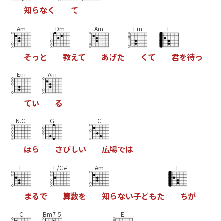
知
ら
な
く
て
Am
Dm
Am
Em
F
そ
っ
と
教
え
て
あ
げ
た
く
て
君
を
待
っ
Em
Am
て
い
る
N.C.
G
C
ほ
ら
さ
び
し
い
広
場
で
は
E
E/G#
Am
F
ま
る
で
算
数
を
知
ら
な
い
子
ど
も
た
ち
が
C
Bm7-5
E