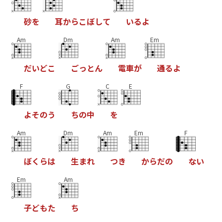
砂
を
耳
か
ら
こ
ぼ
し
て
い
る
よ
Am
Dm
Am
Em
だ
い
ど
こ
ご
っ
と
ん
電
車
が
通
る
よ
F
G
C
E
よ
そ
の
う
ち
の
中
を
Am
Dm
Am
Em
F
ぼ
く
ら
は
生
ま
れ
つ
き
か
ら
だ
の
な
い
Em
Am
子
ど
も
た
ち