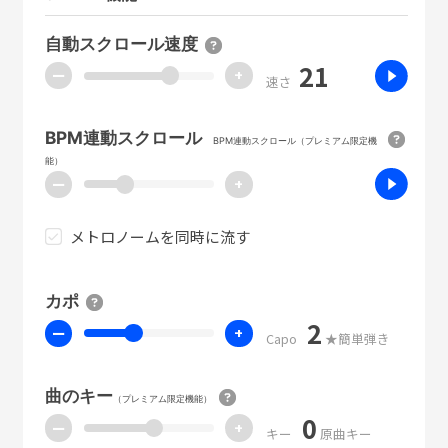
自動スクロール速度
21
ー
+
速さ
BPM連動スクロール
BPM連動スクロール（プレミアム限定機
能）
ー
+
メトロノームを同時に流す
カポ
2
ー
+
Capo
★簡単弾き
曲のキー
（プレミアム限定機能）
0
ー
+
キー
原曲キー