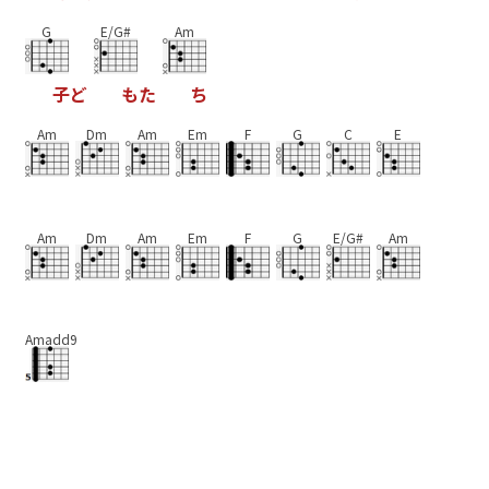
G
E/G#
Am
子
ど
も
た
ち
Am
Dm
Am
Em
F
G
C
E
Am
Dm
Am
Em
F
G
E/G#
Am
Amadd9