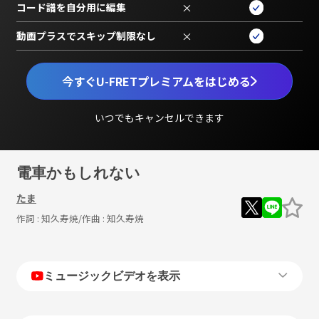
コード譜を自分用に編集
×
動画プラスでスキップ制限なし
×
今すぐU-FRETプレミアムをはじめる
いつでもキャンセルできます
電車かもしれない
たま
作詞 :
知久寿焼
/作曲 :
知久寿焼
ミュージックビデオを表示