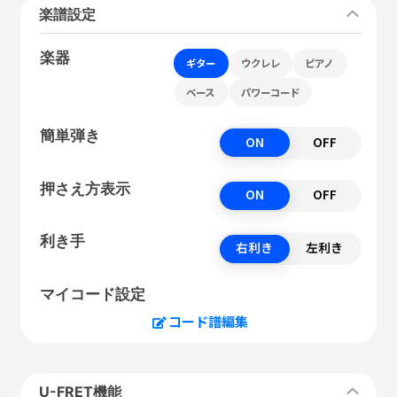
楽譜設定
楽器
ギター
ウクレレ
ピアノ
ベース
パワーコード
簡単弾き
ON
OFF
押さえ方表示
ON
OFF
利き手
右利き
左利き
マイコード設定
コード譜編集
U-FRET機能