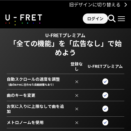
旧デザインに切り替える
ログイン
U-FRETプレミアム
「全ての機能」を
「広告なし」で始
めよう
登録な
U-FRETプレミアム
し
自動スクロールの速度を調整
×
（曲のBPMに合わせた自動調整もあり）
曲のキーを変更
×
お気に入りに上限なしで曲を追
×
加
メトロノームを使用
×