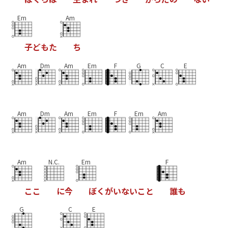
Em
Am
子
ど
も
た
ち
Am
Dm
Am
Em
F
G
C
E
Am
Dm
Am
Em
F
Em
Am
Am
N.C.
Em
F
こ
こ
に
今
ぼ
く
が
い
な
い
こ
と
誰
も
G
C
E