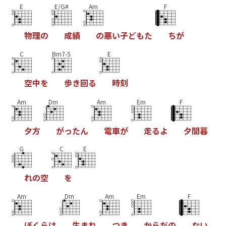
E
E/G#
Am
F
物
理
の
成
績
の
悪
い
子
ど
も
た
ち
が
C
Bm7-5
E
空
中
を
歩
き
回
る
時
刻
Am
Dm
Am
Em
F
夕
方
が
っ
た
ん
電
車
が
走
る
よ
夕
間
暮
G
C
E
れ
の
空
を
Am
Dm
Am
Em
F
ぼ
く
ら
は
生
ま
れ
つ
き
か
ら
だ
の
な
い