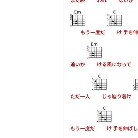
ま
だ
終
わ
れ
な
い
か
Em
C
も
う
一
度
だ
け
手
を
伸
Em
追
い
か
け
る
風
に
な
っ
て
C
た
だ
一
人
じ
ゃ
辿
り
着
け
C
も
う
一
度
だ
け
手
を
伸
ば
し