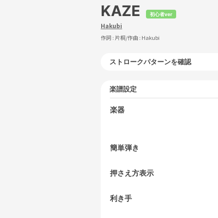
KAZE
初心者ver
Hakubi
作詞 :
片桐
/作曲 :
Hakubi
ストロークパターンを確認
楽譜設定
楽器
簡単弾き
押さえ方表示
利き手