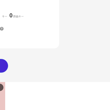
0
キー
原曲キー