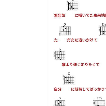
無
邪
気
に
描
い
て
た
未
来
地
D
E
た
だ
た
だ
追
い
か
け
て
G
誰
よ
り
速
く
走
り
た
く
て
C
自
分
に
期
待
し
て
ば
っ
か
り
D
Em