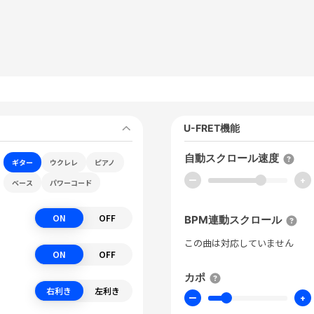
U-FRET機能
自動スクロール速度
ギター
ウクレレ
ピアノ
ー
+
ベース
パワーコード
ON
OFF
BPM連動スクロール
この曲は対応していません
ON
OFF
カポ
右利き
左利き
ー
+