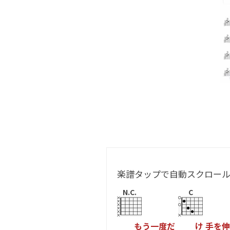
楽譜タップで自動スクロー
N.C.
C
も
う
一
度
だ
け
手
を
伸