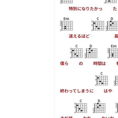
特
別
に
な
り
た
か
っ
た
Em
C
D
迷
え
る
ほ
ど
C
D
Em
僕
ら
の
時
間
は
C
終
わ
っ
て
し
ま
う
に
は
や
C
D