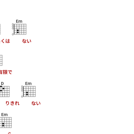
Em
長
く
は
な
い
有
限
で
D
Em
り
き
れ
な
い
Em