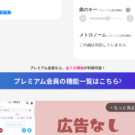
曲のキー
（プレミアム限定機能）
譜編集
ー
+
メトロノーム
（プレミアム限定機能）
この曲は対応していません
プレミアム会員なら、
全ての機能
が利用可能！
プレミアム会員の機能一覧はこちら
もっと見る
arrow_forward_ios