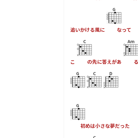
G
追
い
か
け
る
風
に
な
っ
て
C
Am
こ
の
先
に
答
え
が
あ
G
C
D
G
初
め
は
小
さ
な
夢
だ
っ
た
C