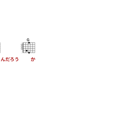
G
る
ん
だ
ろ
う
か