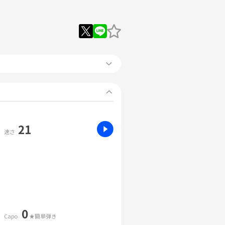
21
速さ
0
Capo
★簡単弾き