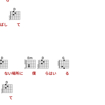
ら
D
ば
し
て
D
Em
D
G
な
い
場
所
に
僕
ら
は
い
る
D
て