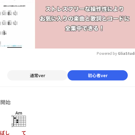
Powered by 
GliaStud
Mute
通常ver
初心者ver
ル開始
Am
ば
し
て