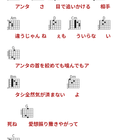
ア
ン
タ
さ
目
で
追
い
か
け
る
相
手
Am
D
Cm
D
違
う
じ
ゃ
ん
ね
ぇ
も
う
い
ら
な
い
G
ア
ン
タ
の
首
を
絞
め
て
も
噛
ん
で
も
ア
Bm
Dm
タ
シ
全
然
気
が
済
ま
な
い
よ
G
死
ね
愛
想
振
り
撒
き
や
が
っ
て
C