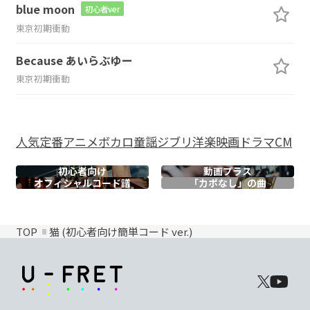
blue moon
初心者ver
東京初期衝動
Because あいらぶゆー
東京初期衝動
人気
定番
アニメ
ボカロ
童謡
ジブリ
洋楽
映画
ドラマ
CM
初心者向け
動画プラス
オフィシャル
コード譜
「カポなし」の曲
TOP
猫 (初心者向け簡単コード ver.)