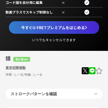
コード譜を自分用に編集
×
動画プラスでスキップ制限なし
×
今すぐU-FRETプレミアムをはじめる
いつでもキャンセルできます
猫
初心者ver
東京初期衝動
作詞 :
しーな
/作曲 :
しーな
ストロークパターンを確認