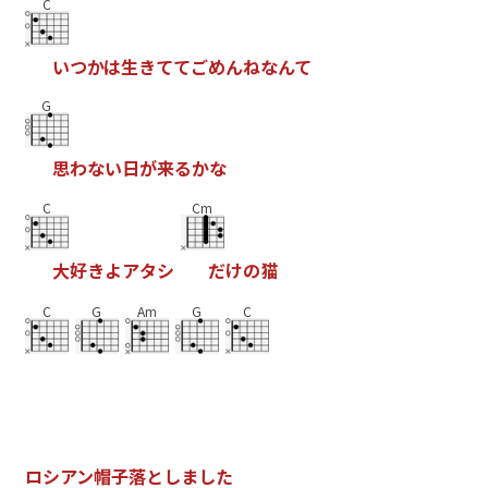
C
い
つ
か
は
生
き
て
て
ご
め
ん
ね
な
ん
て
G
思
わ
な
い
日
が
来
る
か
な
C
Cm
大
好
き
よ
ア
タ
シ
だ
け
の
猫
C
G
Am
G
C
ロ
シ
ア
ン
帽
子
落
と
し
ま
し
た