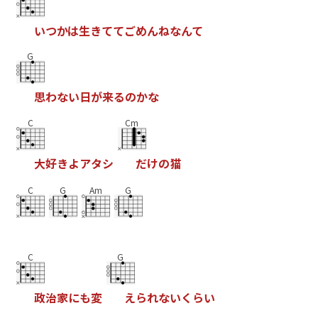
い
つ
か
は
生
き
て
て
ご
め
ん
ね
な
ん
て
G
思
わ
な
い
日
が
来
る
の
か
な
C
Cm
大
好
き
よ
ア
タ
シ
だ
け
の
猫
C
G
Am
G
C
G
政
治
家
に
も
変
え
ら
れ
な
い
く
ら
い