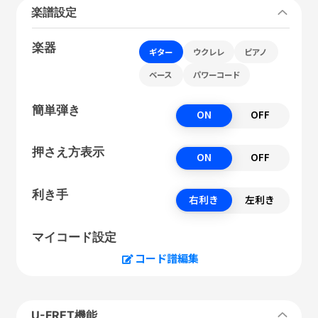
楽譜設定
楽器
ギター
ウクレレ
ピアノ
ベース
パワーコード
簡単弾き
ON
OFF
押さえ方表示
ON
OFF
利き手
右利き
左利き
マイコード設定
コード譜編集
U-FRET機能