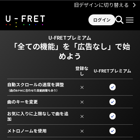
旧デザインに切り替える
ログイン
U-FRETプレミアム
「全ての機能」を
「広告なし」で始
めよう
登録な
U-FRETプレミアム
し
自動スクロールの速度を調整
×
（曲のBPMに合わせた自動調整もあり）
曲のキーを変更
×
お気に入りに上限なしで曲を追
×
加
メトロノームを使用
×