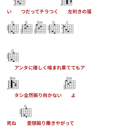
い
つ
だ
っ
て
チ
ラ
つ
く
左
利
き
の
猫
G
D
Dm
G
C
G
ア
ン
タ
に
優
し
く
噛
ま
れ
果
て
て
も
ア
Bm
Dm
タ
シ
全
然
振
り
向
か
な
い
よ
G
死
ね
愛
想
振
り
撒
き
や
が
っ
て