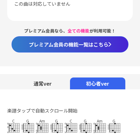
この曲は対応していません
プレミアム会員なら、
全ての機能
が利用可能！
プレミアム会員の機能一覧はこちら
Loaded
:
66.89%
/
Unmute
通常ver
初心者ver
楽譜タップで自動スクロール開始
C
G
Am
G
C
G
Am
G