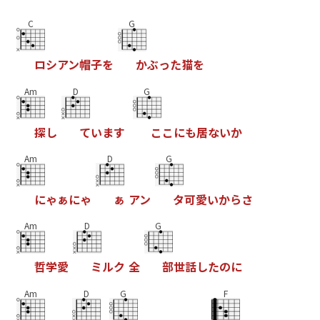
C
G
ロ
シ
ア
ン
帽
子
を
か
ぶ
っ
た
猫
を
Am
D
G
探
し
て
い
ま
す
こ
こ
に
も
居
な
い
か
Am
D
G
に
ゃ
ぁ
に
ゃ
ぁ
ア
ン
タ
可
愛
い
か
ら
さ
Am
D
G
哲
学
愛
ミ
ル
ク
全
部
世
話
し
た
の
に
Am
D
G
F