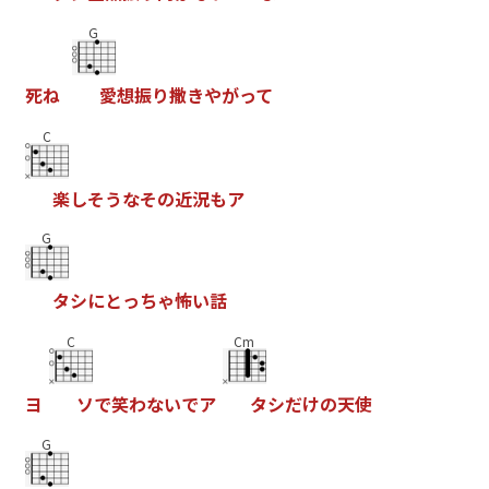
G
死
ね
愛
想
振
り
撒
き
や
が
っ
て
C
楽
し
そ
う
な
そ
の
近
況
も
ア
G
タ
シ
に
と
っ
ち
ゃ
怖
い
話
C
Cm
ヨ
ソ
で
笑
わ
な
い
で
ア
タ
シ
だ
け
の
天
使
G