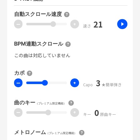
自動スクロール速度
21
ー
+
速さ
BPM連動スクロール
この曲は対応していません
カポ
3
ー
+
Capo
★簡単弾き
曲のキー
（プレミアム限定機能）
0
ー
+
キー
原曲キー
メトロノーム
（プレミアム限定機能）