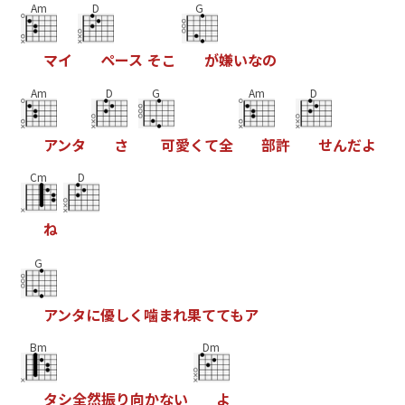
Am
D
G
マ
イ
ペ
ー
ス
そ
こ
が
嫌
い
な
の
Am
D
G
Am
D
ア
ン
タ
さ
可
愛
く
て
全
部
許
せ
ん
だ
よ
Cm
D
ね
G
ア
ン
タ
に
優
し
く
噛
ま
れ
果
て
て
も
ア
Bm
Dm
タ
シ
全
然
振
り
向
か
な
い
よ