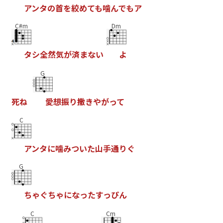
ア
ン
タ
の
首
を
絞
め
て
も
噛
ん
で
も
ア
C#m
Dm
タ
シ
全
然
気
が
済
ま
な
い
よ
G
死
ね
愛
想
振
り
撒
き
や
が
っ
て
C
ア
ン
タ
に
噛
み
つ
い
た
山
手
通
り
ぐ
G
ち
ゃ
ぐ
ち
ゃ
に
な
っ
た
す
っ
ぴ
ん
C
Cm