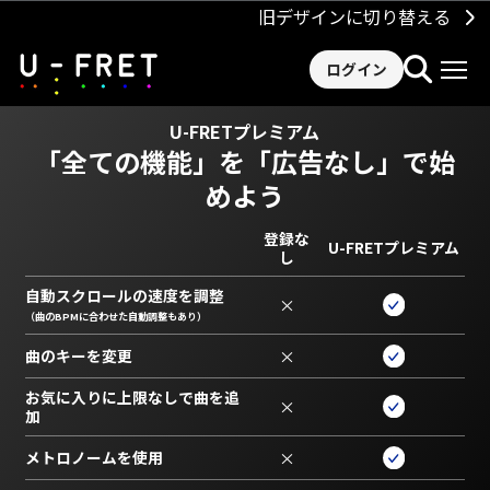
旧デザインに切り替える
ログイン
U-FRETプレミアム
「全ての機能」を
「広告なし」で始
めよう
登録な
U-FRETプレミアム
し
自動スクロールの速度を調整
×
（曲のBPMに合わせた自動調整もあり）
曲のキーを変更
×
お気に入りに上限なしで曲を追
×
加
メトロノームを使用
×