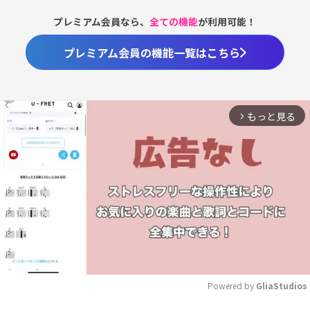
プレミアム会員なら、
全ての機能
が利用可能！
プレミアム会員の機能一覧はこちら
もっと見る
arrow_forward_ios
Powered by 
GliaStudios