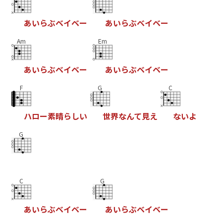
あ
い
ら
ぶ
ベ
イ
ベ
ー
あ
い
ら
ぶ
ベ
イ
ベ
ー
Am
Em
あ
い
ら
ぶ
ベ
イ
ベ
ー
あ
い
ら
ぶ
ベ
イ
ベ
ー
F
G
C
ハ
ロ
ー
素
晴
ら
し
い
世
界
な
ん
て
見
え
な
い
よ
G
C
G
あ
い
ら
ぶ
ベ
イ
ベ
ー
あ
い
ら
ぶ
ベ
イ
ベ
ー