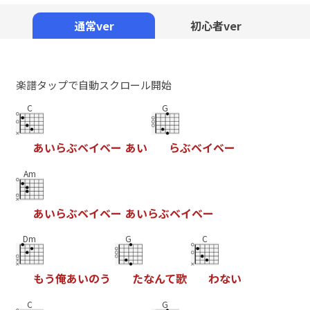
Mute
通常ver
初心者ver
楽譜タップで自動スクロール開始
C
G
あ
い
ら
ぶ
ベ
イ
ベ
ー
あ
い
ら
ぶ
ベ
イ
ベ
ー
Am
あ
い
ら
ぶ
ベ
イ
ベ
ー
あ
い
ら
ぶ
ベ
イ
ベ
ー
Dm
G
C
も
う
俺
あ
い
の
う
た
な
ん
て
歌
わ
な
い
C
G