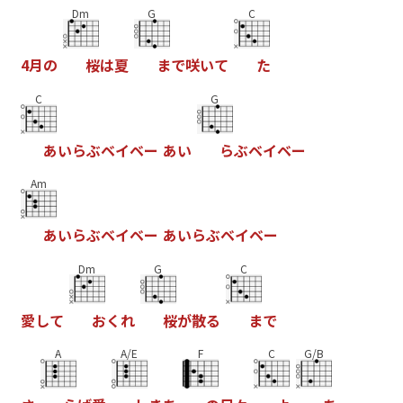
Dm
G
C
4
月
の
桜
は
夏
ま
で
咲
い
て
た
C
G
あ
い
ら
ぶ
ベ
イ
ベ
ー
あ
い
ら
ぶ
ベ
イ
ベ
ー
Am
あ
い
ら
ぶ
ベ
イ
ベ
ー
あ
い
ら
ぶ
ベ
イ
ベ
ー
Dm
G
C
愛
し
て
お
く
れ
桜
が
散
る
ま
で
A
A/E
F
C
G/B