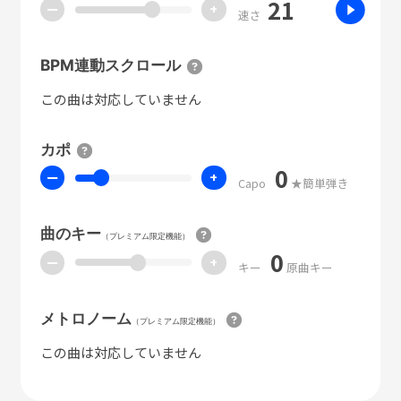
21
ー
+
速さ
BPM連動スクロール
この曲は対応していません
カポ
0
ー
+
Capo
★簡単弾き
曲のキー
（プレミアム限定機能）
0
ー
+
キー
原曲キー
メトロノーム
（プレミアム限定機能）
この曲は対応していません