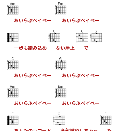
Am
Em
あ
い
ら
ぶ
ベ
イ
ベ
ー
あ
い
ら
ぶ
ベ
イ
ベ
ー
F
G
C
G
一
歩
も
踏
み
込
め
な
い
屋
上
で
C
G
あ
い
ら
ぶ
ベ
イ
ベ
ー
あ
い
ら
ぶ
ベ
イ
ベ
ー
Am
Em
あ
い
ら
ぶ
ベ
イ
ベ
ー
あ
い
ら
ぶ
ベ
イ
ベ
ー
F
G
C
あ
ん
た
の
レ
コ
ー
ド
全
部
燃
や
し
ち
ゃ
っ
た