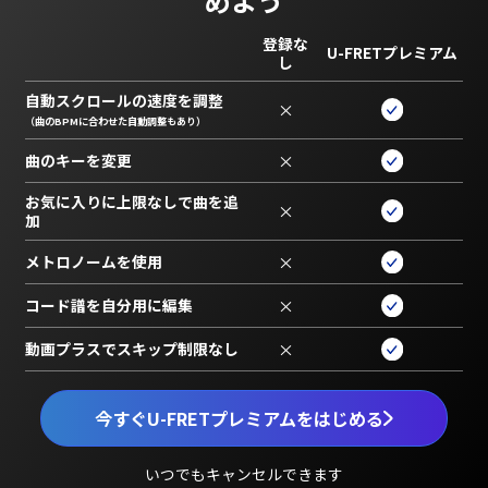
めよう
登録な
U-FRETプレミアム
し
自動スクロールの速度を調整
×
（曲のBPMに合わせた自動調整もあり）
曲のキーを変更
×
お気に入りに上限なしで曲を追
×
加
メトロノームを使用
×
コード譜を自分用に編集
×
動画プラスでスキップ制限なし
×
今すぐU-FRETプレミアムをはじめる
いつでもキャンセルできます