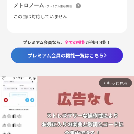
メトロノーム
（プレミアム限定機能）
この曲は対応していません
プレミアム会員なら、
全ての機能
が利用可能！
プレミアム会員の機能一覧はこちら
もっと見る
arrow_forward_ios