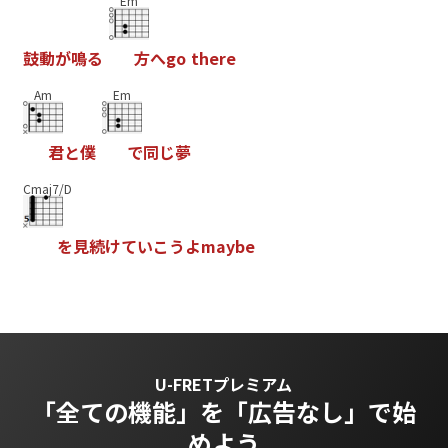
Em
鼓
動
が
鳴
る
方
へ
g
o
t
h
e
r
e
Am
Em
君
と
僕
で
同
じ
夢
Cmaj7/D
を
見
続
け
て
い
こ
う
よ
m
a
y
b
e
U-FRETプレミアム
「全ての機能」を
「広告なし」で始
めよう