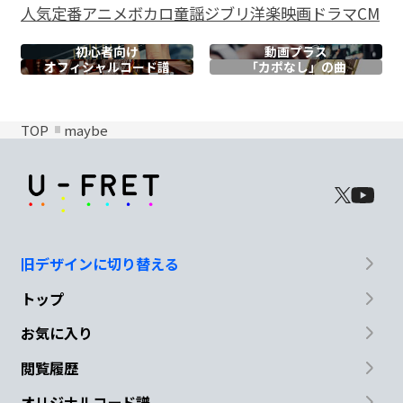
人気
定番
アニメ
ボカロ
童謡
ジブリ
洋楽
映画
ドラマ
CM
初心者向け
動画プラス
オフィシャル
コード譜
「カポなし」の曲
TOP
maybe
旧デザインに切り替える
トップ
お気に入り
閲覧履歴
オリジナルコード譜