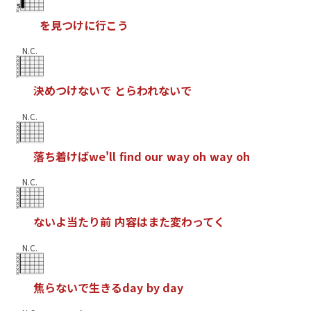
を
見
つ
け
に
行
こ
う
N.C.
決
め
つ
け
な
い
で
と
ら
わ
れ
な
い
で
N.C.
落
ち
着
け
ば
w
e
'
l
l
f
n
d
o
u
r
w
a
y
o
h
w
a
y
o
h
N.C.
な
い
よ
当
た
り
前
内
容
は
ま
た
変
わ
っ
て
く
N.C.
焦
ら
な
い
で
生
き
る
d
a
y
b
y
d
a
y