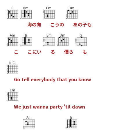
C
Bm
Em
Dm
海
の
向
こ
う
の
あ
の
子
も
Am
B
Em
Dm
G
こ
こ
に
い
る
僕
ら
も
N.C.
G
o
t
e
l
l
e
v
e
r
y
b
o
d
y
t
h
a
t
y
o
u
k
n
o
w
Em
W
e
j
u
s
t
w
a
n
n
a
p
a
r
t
y
'
t
i
l
d
a
w
n
Am
B