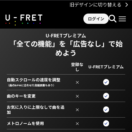
旧デザインに切り替える
ログイン
U-FRETプレミアム
「全ての機能」を
「広告なし」で始
めよう
登録な
U-FRETプレミアム
し
自動スクロールの速度を調整
×
（曲のBPMに合わせた自動調整もあり）
曲のキーを変更
×
お気に入りに上限なしで曲を追
×
加
メトロノームを使用
×