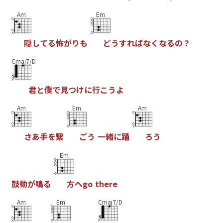
Am
Em
隠
し
て
る
怖
が
り
も
ど
う
す
れ
ば
な
く
な
る
の
？
Cmaj7/D
君
と
僕
で
見
つ
け
に
行
こ
う
よ
Am
Em
Am
さ
あ
手
を
繋
ご
う
一
緒
に
踊
ろ
う
Em
鼓
動
が
鳴
る
方
へ
g
o
t
h
e
r
e
Am
Em
Cmaj7/D