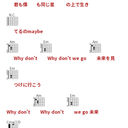
君
も
僕
も
同
じ
星
の
上
で
生
き
N.C.
て
る
の
m
a
y
b
e
Am
Em
Am
W
h
y
d
o
n
'
t
W
h
y
d
o
n
'
t
w
e
g
o
未
来
を
見
Em
つ
け
に
行
こ
う
Am
Em
W
h
y
d
o
n
'
t
W
h
y
d
o
n
'
t
w
e
g
o
未
来
Cmaj7/D