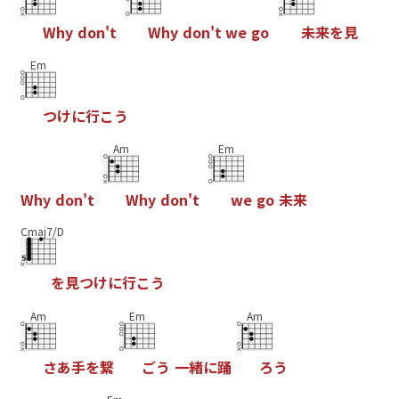
W
h
y
d
o
n
'
t
W
h
y
d
o
n
'
t
w
e
g
o
未
来
を
見
Em
つ
け
に
行
こ
う
Am
Em
W
h
y
d
o
n
'
t
W
h
y
d
o
n
'
t
w
e
g
o
未
来
Cmaj7/D
を
見
つ
け
に
行
こ
う
Am
Em
Am
さ
あ
手
を
繋
ご
う
一
緒
に
踊
ろ
う