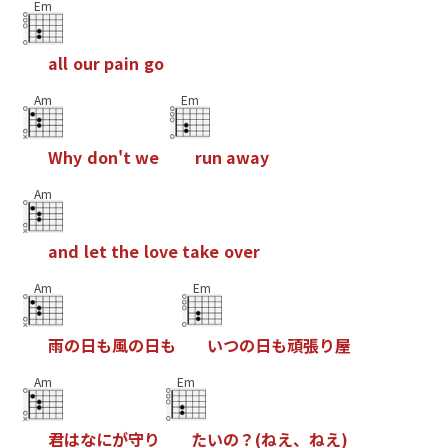
Em
a
l
l
o
u
r
p
a
i
n
g
o
Am
Em
W
h
y
d
o
n
'
t
w
e
r
u
n
a
w
a
y
Am
a
n
d
l
e
t
t
h
e
l
o
v
e
t
a
k
e
o
v
e
r
Am
Em
雨
の
日
も
風
の
日
も
い
つ
の
日
も
頑
張
り
屋
Am
Em
君
は
な
に
が
守
り
た
い
の
？
(
ね
え
、
ね
え
)