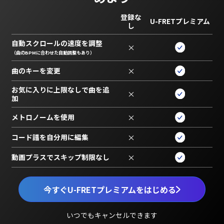
登録な
U-FRETプレミアム
し
自動スクロールの速度を調整
×
（曲のBPMに合わせた自動調整もあり）
曲のキーを変更
×
お気に入りに上限なしで曲を追
×
加
メトロノームを使用
×
コード譜を自分用に編集
×
動画プラスでスキップ制限なし
×
今すぐU-FRETプレミアムをはじめる
いつでもキャンセルできます