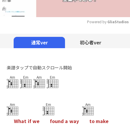
Powered by 
GliaStudios
Mute
通常ver
初心者ver
楽譜タップで自動スクロール開始
Am
Em
Am
Em
Am
Em
Am
W
h
a
t
i
f
w
e
f
o
u
n
d
a
w
a
y
t
o
m
a
k
e