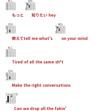
N.C.
Am
も
っ
と
知
り
た
い
h
e
y
Em
Am
教
え
て
t
e
l
l
m
e
w
h
a
t
'
s
o
n
y
o
u
r
m
i
n
d
N.C.
T
i
r
e
d
o
f
a
l
l
t
h
e
s
a
m
e
s
h
*
t
Em
M
a
k
e
t
h
e
r
i
g
h
t
c
o
n
v
e
r
s
a
t
i
o
n
s
Cmaj7/D
C
a
n
w
e
d
r
o
p
a
l
l
t
h
e
f
a
k
i
n
'