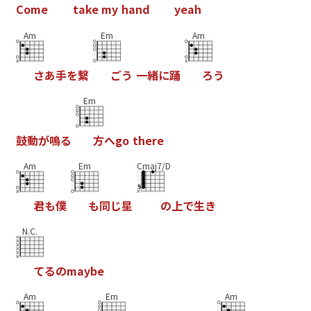
C
o
m
e
t
a
k
e
m
y
h
a
n
d
y
e
a
h
Am
Em
Am
さ
あ
手
を
繋
ご
う
一
緒
に
踊
ろ
う
Em
鼓
動
が
鳴
る
方
へ
g
o
t
h
e
r
e
Am
Em
Cmaj7/D
君
も
僕
も
同
じ
星
の
上
で
生
き
N.C.
て
る
の
m
a
y
b
e
Am
Em
Am