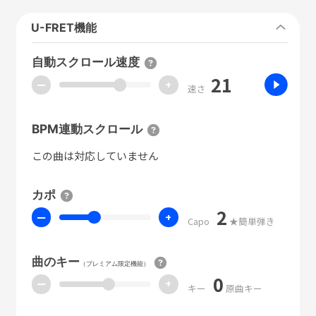
U-FRET機能
自動スクロール速度
21
ー
+
速さ
BPM連動スクロール
この曲は対応していません
カポ
2
ー
+
Capo
★簡単弾き
曲のキー
（プレミアム限定機能）
0
ー
+
キー
原曲キー