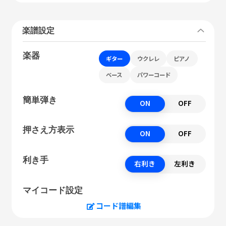
楽譜設定
楽器
ギター
ウクレレ
ピアノ
ベース
パワーコード
簡単弾き
ON
OFF
押さえ方表示
ON
OFF
利き手
右利き
左利き
マイコード設定
コード譜編集