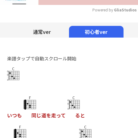
Powered by 
GliaStudios
Mute
通常ver
初心者ver
楽譜タップで自動スクロール開始
C
F
C
い
つ
も
同
じ
道
を
走
っ
て
る
と
F
C