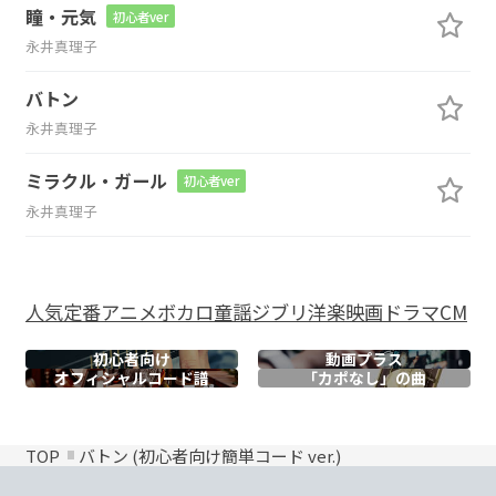
瞳・元気
初心者ver
永井真理子
バトン
永井真理子
ミラクル・ガール
初心者ver
永井真理子
人気
定番
アニメ
ボカロ
童謡
ジブリ
洋楽
映画
ドラマ
CM
初心者向け
動画プラス
オフィシャル
コード譜
「カポなし」の曲
TOP
バトン (初心者向け簡単コード ver.)