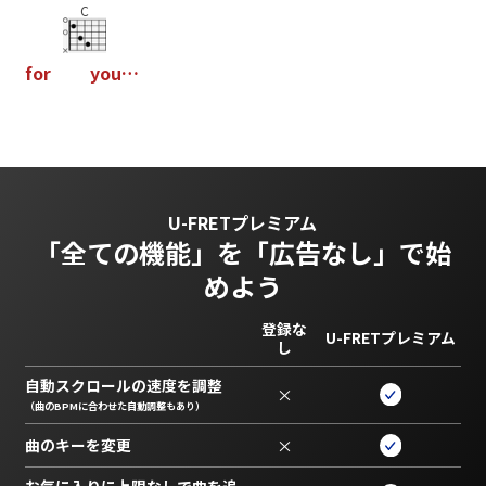
C
f
o
r
y
o
u
…
U-FRETプレミアム
「全ての機能」を
「広告なし」で始
めよう
登録な
U-FRETプレミアム
し
自動スクロールの速度を調整
×
（曲のBPMに合わせた自動調整もあり）
曲のキーを変更
×