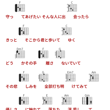
F
C
守
っ
て
あ
げ
た
い
そ
ん
な
人
に
出
会
っ
た
ら
F
C
き
っ
と
そ
こ
か
ら
君
と
歩
い
て
ゆ
く
Dm7
F
G
ど
う
か
そ
の
手
離
さ
な
い
で
い
て
F
G
Em7
Am
そ
の
悲
し
み
を
全
部
打
ち
明
け
て
み
て
F
E
Am
Gm
優
し
さ
に
触
れ
て
落
ち
た
涙
愛
し
て