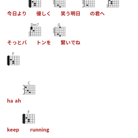
今
日
よ
り
優
し
く
笑
う
明
日
の
君
へ
Dm7
G
そ
っ
と
バ
ト
ン
を
繋
い
で
ね
F
C
h
a
a
h
F
k
e
e
p
r
u
n
n
i
n
g