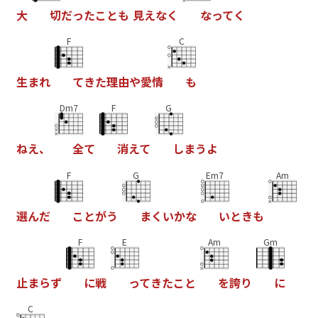
大
切
だ
っ
た
こ
と
も
見
え
な
く
な
っ
て
く
F
C
生
ま
れ
て
き
た
理
由
や
愛
情
も
Dm7
F
G
ね
え
、
全
て
消
え
て
し
ま
う
よ
F
G
Em7
Am
選
ん
だ
こ
と
が
う
ま
く
い
か
な
い
と
き
も
F
E
Am
Gm
止
ま
ら
ず
に
戦
っ
て
き
た
こ
と
を
誇
り
に
C