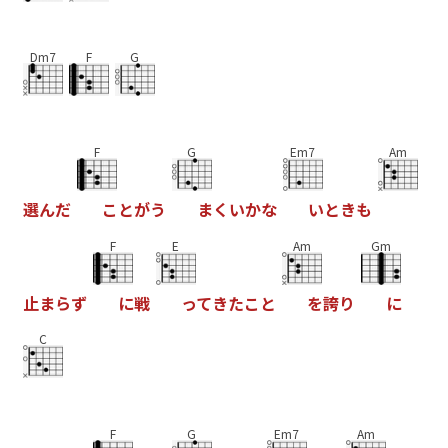
Dm7
F
G
F
G
Em7
Am
選
ん
だ
こ
と
が
う
ま
く
い
か
な
い
と
き
も
F
E
Am
Gm
止
ま
ら
ず
に
戦
っ
て
き
た
こ
と
を
誇
り
に
C
F
G
Em7
Am