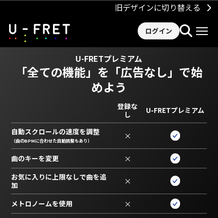
旧デザインに切り替える
ログイン
U-FRETプレミアム
「全ての機能」を
「広告なし」で始
めよう
登録な
U-FRETプレミアム
し
自動スクロールの速度を調整
×
（曲のBPMに合わせた自動調整もあり）
曲のキーを変更
×
お気に入りに上限なしで曲を追
×
加
メトロノームを使用
×