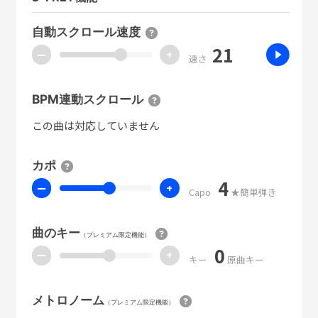
自動スクロール速度
21
ー
+
速さ
BPM連動スクロール
この曲は対応していません
カポ
4
ー
+
Capo
★簡単弾き
曲のキー
（プレミアム限定機能）
0
ー
+
キー
原曲キー
メトロノーム
（プレミアム限定機能）