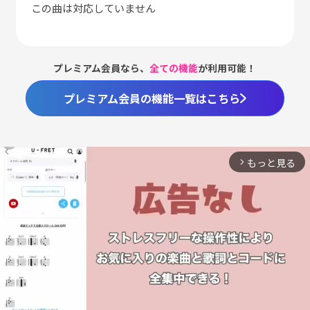
この曲は対応していません
プレミアム会員なら、
全ての機能
が利用可能！
プレミアム会員の機能一覧はこちら
もっと見る
arrow_forward_ios