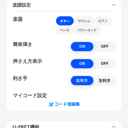
楽譜設定
楽器
ギター
ウクレレ
ピアノ
ベース
パワーコード
簡単弾き
ON
OFF
押さえ方表示
ON
OFF
利き手
右利き
左利き
マイコード設定
コード譜編集
U-FRET機能