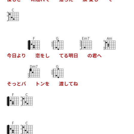
C
F
G
Em7
Am
今
日
よ
り
恋
を
し
て
る
明
日
の
君
へ
Dm7
G
そ
っ
と
バ
ト
ン
を
渡
し
て
ね
F
C
F
C