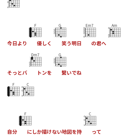
F
G
Em7
Am
今
日
よ
り
優
し
く
笑
う
明
日
の
君
へ
Dm7
G
そ
っ
と
バ
ト
ン
を
繋
い
で
ね
F
C
F
C
自
分
に
し
か
描
け
な
い
地
図
を
持
っ
て