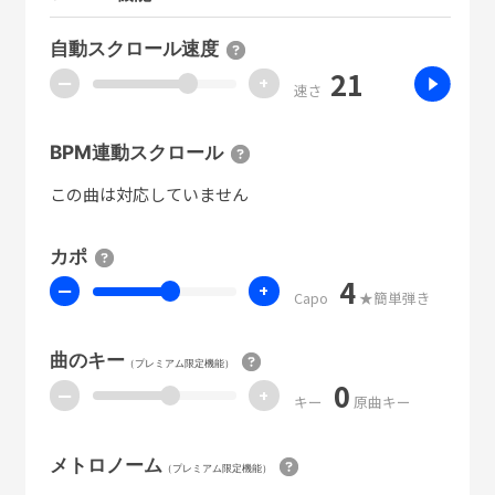
自動スクロール速度
21
ー
+
速さ
BPM連動スクロール
この曲は対応していません
カポ
4
ー
+
Capo
★簡単弾き
曲のキー
（プレミアム限定機能）
0
ー
+
キー
原曲キー
メトロノーム
（プレミアム限定機能）