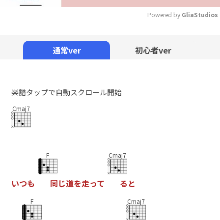
Powered by 
GliaStudios
Mute
通常ver
初心者ver
楽譜タップで自動スクロール開始
Cmaj7
F
Cmaj7
い
つ
も
同
じ
道
を
走
っ
て
る
と
F
Cmaj7