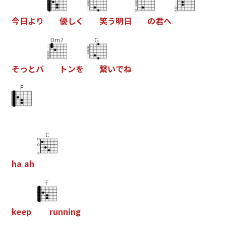
今
日
よ
り
優
し
く
笑
う
明
日
の
君
へ
Dm7
G
そ
っ
と
バ
ト
ン
を
繋
い
で
ね
F
C
h
a
a
h
F
k
e
e
p
r
u
n
n
i
n
g