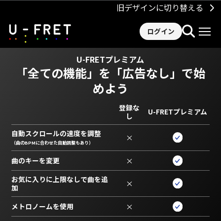
旧デザインに切り替える
ログイン
U-FRETプレミアム
「全ての機能」を
「広告なし」で始
めよう
登録な
U-FRETプレミアム
し
自動スクロールの速度を調整
×
（曲のBPMに合わせた自動調整もあり）
曲のキーを変更
×
お気に入りに上限なしで曲を追
×
加
メトロノームを使用
×