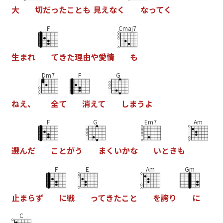
大
切
だ
っ
た
こ
と
も
見
え
な
く
な
っ
て
く
F
Cmaj7
生
ま
れ
て
き
た
理
由
や
愛
情
も
Dm7
F
G
ね
え
、
全
て
消
え
て
し
ま
う
よ
F
G
Em7
Am
選
ん
だ
こ
と
が
う
ま
く
い
か
な
い
と
き
も
F
E
Am
Gm
止
ま
ら
ず
に
戦
っ
て
き
た
こ
と
を
誇
り
に
C