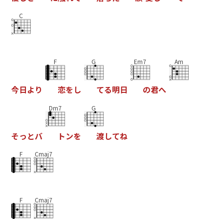
C
F
G
Em7
Am
今
日
よ
り
恋
を
し
て
る
明
日
の
君
へ
Dm7
G
そ
っ
と
バ
ト
ン
を
渡
し
て
ね
F
Cmaj7
F
Cmaj7