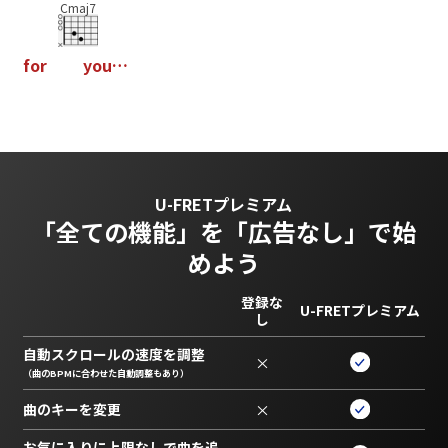
Cmaj7
f
o
r
y
o
u
…
U-FRETプレミアム
「全ての機能」を
「広告なし」で始
めよう
登録な
U-FRETプレミアム
し
自動スクロールの速度を調整
×
（曲のBPMに合わせた自動調整もあり）
曲のキーを変更
×
お気に入りに上限なしで曲を追