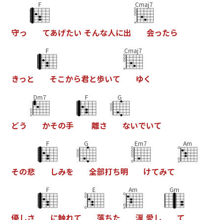
F
Cmaj7
守
っ
て
あ
げ
た
い
そ
ん
な
人
に
出
会
っ
た
ら
F
Cmaj7
き
っ
と
そ
こ
か
ら
君
と
歩
い
て
ゆ
く
Dm7
F
G
ど
う
か
そ
の
手
離
さ
な
い
で
い
て
F
G
Em7
Am
そ
の
悲
し
み
を
全
部
打
ち
明
け
て
み
て
F
E
Am
Gm
優
し
さ
に
触
れ
て
落
ち
た
涙
愛
し
て