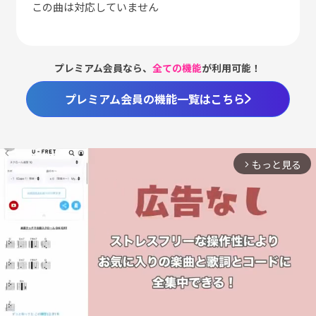
この曲は対応していません
プレミアム会員なら、
全ての機能
が利用可能！
プレミアム会員の機能一覧はこちら
もっと見る
arrow_forward_ios