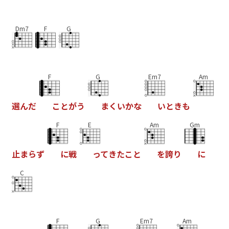
Dm7
F
G
F
G
Em7
Am
選
ん
だ
こ
と
が
う
ま
く
い
か
な
い
と
き
も
F
E
Am
Gm
止
ま
ら
ず
に
戦
っ
て
き
た
こ
と
を
誇
り
に
C
F
G
Em7
Am