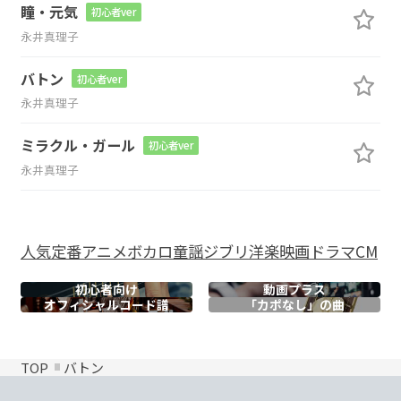
瞳・元気
初心者ver
永井真理子
バトン
初心者ver
永井真理子
ミラクル・ガール
初心者ver
永井真理子
人気
定番
アニメ
ボカロ
童謡
ジブリ
洋楽
映画
ドラマ
CM
初心者向け
動画プラス
オフィシャル
コード譜
「カポなし」の曲
TOP
バトン