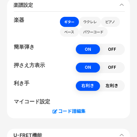
楽譜設定
楽器
ギター
ウクレレ
ピアノ
ベース
パワーコード
簡単弾き
ON
OFF
押さえ方表示
ON
OFF
利き手
右利き
左利き
マイコード設定
コード譜編集
U-FRET機能