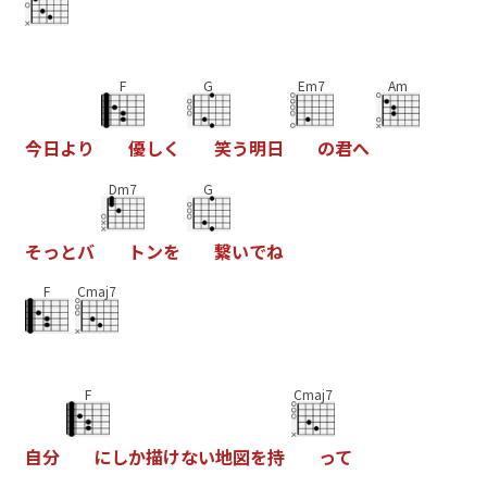
F
G
Em7
Am
今
日
よ
り
優
し
く
笑
う
明
日
の
君
へ
Dm7
G
そ
っ
と
バ
ト
ン
を
繋
い
で
ね
F
Cmaj7
F
Cmaj7
自
分
に
し
か
描
け
な
い
地
図
を
持
っ
て