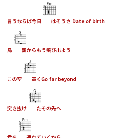
Em
言
う
な
ら
ば
今
日
は
そ
う
さ
D
a
t
e
o
f
b
i
r
t
h
G
鳥
籠
か
ら
も
う
飛
び
出
よ
う
D
こ
の
空
高
く
G
o
f
a
r
b
e
y
o
n
d
G
突
き
抜
け
た
そ
の
先
へ
Em
君
を
連
れ
て
い
く
か
ら