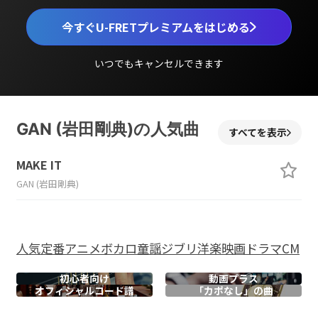
今すぐU-FRETプレミアムをはじめる
いつでもキャンセルできます
GAN (岩田剛典)の人気曲
すべてを表示
MAKE IT
GAN (岩田剛典)
人気
定番
アニメ
ボカロ
童謡
ジブリ
洋楽
映画
ドラマ
CM
初心者向け
動画プラス
オフィシャル
コード譜
「カポなし」の曲