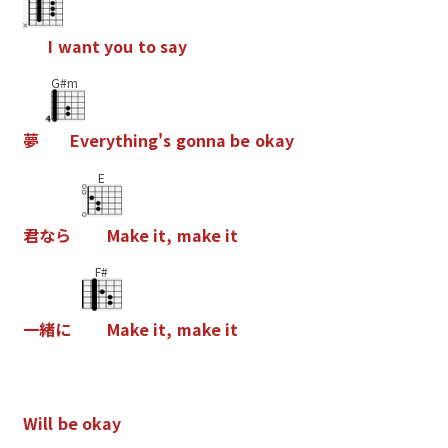
I
w
a
n
t
y
o
u
t
o
s
a
y
G#m
夢
E
v
e
r
y
t
h
i
n
g
'
s
g
o
n
n
a
b
e
o
k
a
y
E
君
な
ら
M
a
k
e
i
t
,
m
a
k
e
i
t
F#
一
緒
に
M
a
k
e
i
t
,
m
a
k
e
i
t
W
i
l
l
b
e
o
k
a
y