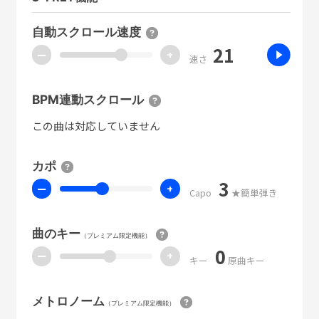
自動スクロール速度
21
ー
+
速さ
BPM連動スクロール
この曲は対応していません
カポ
3
ー
+
Capo
★簡単弾き
曲のキー
（プレミアム限定機能）
0
ー
+
キー
原曲キー
メトロノーム
（プレミアム限定機能）