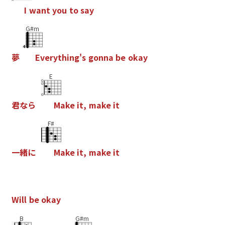
I
w
a
n
t
y
o
u
t
o
s
a
y
G#m
夢
E
v
e
r
y
t
h
i
n
g
'
s
g
o
n
n
a
b
e
o
k
a
y
E
君
な
ら
M
a
k
e
i
t
,
m
a
k
e
i
t
F#
一
緒
に
M
a
k
e
i
t
,
m
a
k
e
i
t
W
i
l
l
b
e
o
k
a
y
B
G#m