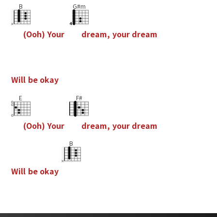
B
G#m
(
O
o
h
)
Y
o
u
r
d
r
e
a
m
,
y
o
u
r
d
r
e
a
m
W
i
l
l
b
e
o
k
a
y
E
F#
(
O
o
h
)
Y
o
u
r
d
r
e
a
m
,
y
o
u
r
d
r
e
a
m
B
W
i
l
l
b
e
o
k
a
y