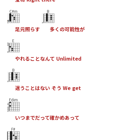
C#m
B
足
元
照
ら
す
多
く
の
可
能
性
が
E
や
れ
る
こ
と
な
ん
て
U
n
l
i
m
i
t
e
d
B
迷
う
こ
と
は
な
い
そ
う
W
e
g
e
t
Fdim
い
つ
ま
で
だ
っ
て
確
か
め
あ
っ
て
F#