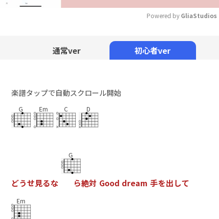
Powered by 
GliaStudios
Mute
通常ver
初心者ver
楽譜タップで自動スクロール開始
G
Em
C
D
G
ど
う
せ
見
る
な
ら
絶
対
G
o
o
d
d
r
e
a
m
手
を
出
し
て
Em