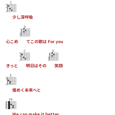
C
少
し
深
呼
吸
D
心
こ
め
て
こ
の
歌
は
F
o
r
y
o
u
C
D
き
っ
と
明
日
は
そ
の
笑
顔
E
煌
め
く
未
来
へ
と
F#
W
e
c
a
n
m
a
k
e
i
t
b
e
t
t
e
r