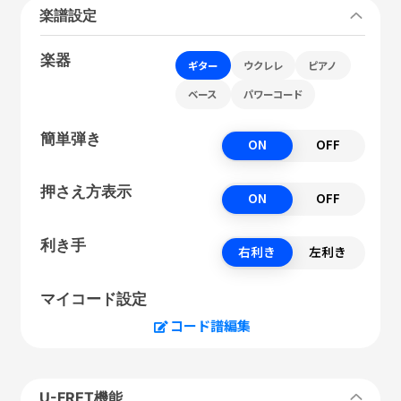
楽譜設定
楽器
ギター
ウクレレ
ピアノ
ベース
パワーコード
簡単弾き
ON
OFF
押さえ方表示
ON
OFF
利き手
右利き
左利き
マイコード設定
コード譜編集
U-FRET機能