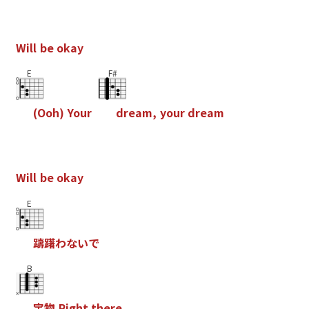
W
i
l
l
b
e
o
k
a
y
E
F#
(
O
o
h
)
Y
o
u
r
d
r
e
a
m
,
y
o
u
r
d
r
e
a
m
W
i
l
l
b
e
o
k
a
y
E
躊
躇
わ
な
い
で
B
宝
物
R
i
g
h
t
t
h
e
r
e