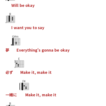
W
i
l
l
b
e
o
k
a
y
B
I
w
a
n
t
y
o
u
t
o
s
a
y
G#m
夢
E
v
e
r
y
t
h
i
n
g
'
s
g
o
n
n
a
b
e
o
k
a
y
E
必
ず
M
a
k
e
i
t
,
m
a
k
e
i
t
F#
一
緒
に
M
a
k
e
i
t
,
m
a
k
e
i
t
B