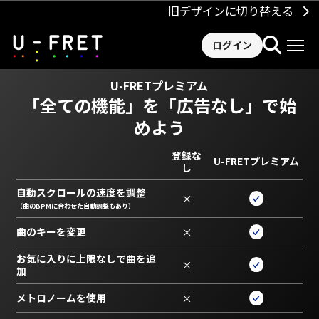
旧デザインに切り替える
ログイン
U-FRETプレミアム
「全ての機能」を
「広告なし」で始
めよう
登録な
U-FRETプレミアム
し
自動スクロールの速度を調整
×
（曲のBPMに合わせた自動調整もあり）
曲のキーを変更
×
お気に入りに上限なしで曲を追
×
加
メトロノームを使用
×