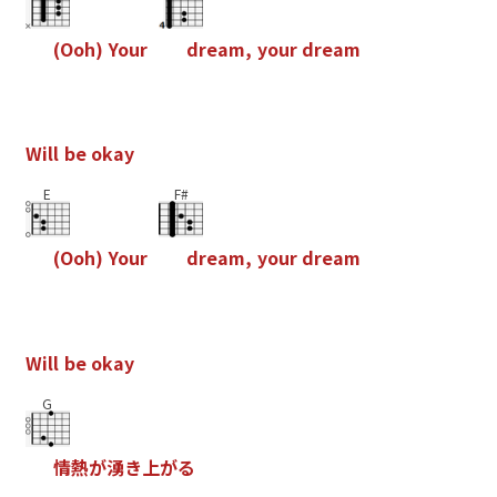
(
O
o
h
)
Y
o
u
r
d
r
e
a
m
,
y
o
u
r
d
r
e
a
m
W
i
l
l
b
e
o
k
a
y
E
F#
(
O
o
h
)
Y
o
u
r
d
r
e
a
m
,
y
o
u
r
d
r
e
a
m
W
i
l
l
b
e
o
k
a
y
G
情
熱
が
湧
き
上
が
る