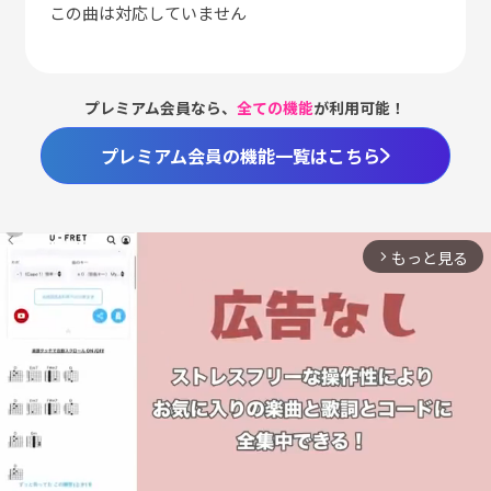
この曲は対応していません
プレミアム会員なら、
全ての機能
が利用可能！
プレミアム会員の機能一覧はこちら
もっと見る
arrow_forward_ios