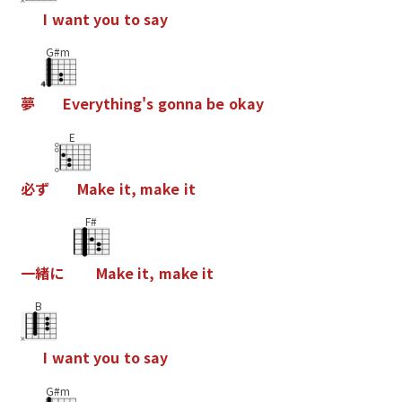
I
w
a
n
t
y
o
u
t
o
s
a
y
G#m
夢
E
v
e
r
y
t
h
i
n
g
'
s
g
o
n
n
a
b
e
o
k
a
y
E
必
ず
M
a
k
e
i
t
,
m
a
k
e
i
t
F#
一
緒
に
M
a
k
e
i
t
,
m
a
k
e
i
t
B
I
w
a
n
t
y
o
u
t
o
s
a
y
G#m