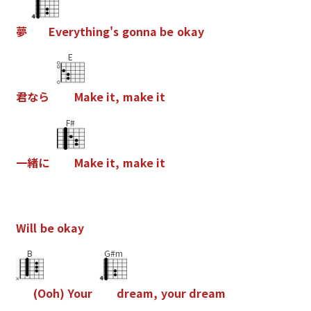
夢
E
v
e
r
y
t
h
i
n
g
'
s
g
o
n
n
a
b
e
o
k
a
y
E
君
な
ら
M
a
k
e
i
t
,
m
a
k
e
i
t
F#
一
緒
に
M
a
k
e
i
t
,
m
a
k
e
i
t
W
i
l
l
b
e
o
k
a
y
B
G#m
(
O
o
h
)
Y
o
u
r
d
r
e
a
m
,
y
o
u
r
d
r
e
a
m