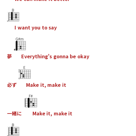
B
I
w
a
n
t
y
o
u
t
o
s
a
y
G#m
夢
E
v
e
r
y
t
h
i
n
g
'
s
g
o
n
n
a
b
e
o
k
a
y
E
必
ず
M
a
k
e
i
t
,
m
a
k
e
i
t
F#
一
緒
に
M
a
k
e
i
t
,
m
a
k
e
i
t
B