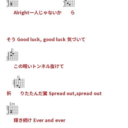
A
l
r
i
g
h
t
一
人
じ
ゃ
な
い
か
ら
そ
う
G
o
o
d
l
u
c
k
,
g
o
o
d
l
u
c
k
気
づ
い
て
D
こ
の
暗
い
ト
ン
ネ
ル
抜
け
て
G
折
り
た
た
ん
だ
翼
S
p
r
e
a
d
o
u
t
,
s
p
r
e
a
d
o
u
t
Em
輝
き
続
け
E
v
e
r
a
n
d
e
v
e
r