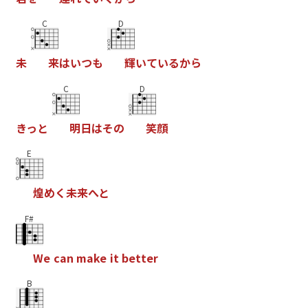
C
D
未
来
は
い
つ
も
輝
い
て
い
る
か
ら
C
D
き
っ
と
明
日
は
そ
の
笑
顔
E
煌
め
く
未
来
へ
と
F#
W
e
c
a
n
m
a
k
e
i
t
b
e
t
t
e
r
B