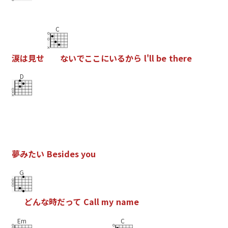
C
涙
は
見
せ
な
い
で
こ
こ
に
い
る
か
ら
l
'
l
l
b
e
t
h
e
r
e
D
夢
み
た
い
B
e
s
i
d
e
s
y
o
u
G
ど
ん
な
時
だ
っ
て
C
a
l
l
m
y
n
a
m
e
Em
C