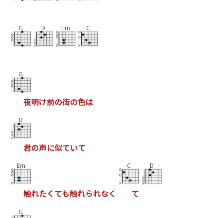
G
D
Em
C
G
夜
明
け
前
の
街
の
色
は
D
君
の
声
に
似
て
い
て
Em
C
D
触
れ
た
く
て
も
触
れ
ら
れ
な
く
て
G