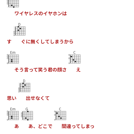
ワ
イ
ヤ
レ
ス
の
イ
ヤ
ホ
ン
は
D
す
ぐ
に
無
く
し
て
し
ま
う
か
ら
Em
C
そ
う
言
っ
て
笑
う
君
の
顔
さ
え
D
思
い
出
せ
な
く
て
Em
G
C
あ
あ
、
ど
こ
で
間
違
っ
て
し
ま
っ