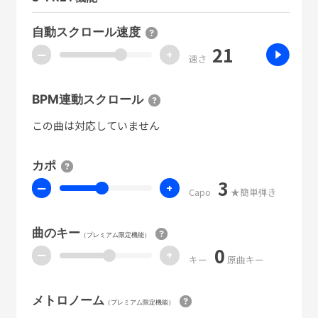
自動スクロール速度
21
ー
+
速さ
BPM連動スクロール
この曲は対応していません
カポ
3
ー
+
Capo
★簡単弾き
曲のキー
（プレミアム限定機能）
0
ー
+
キー
原曲キー
メトロノーム
（プレミアム限定機能）