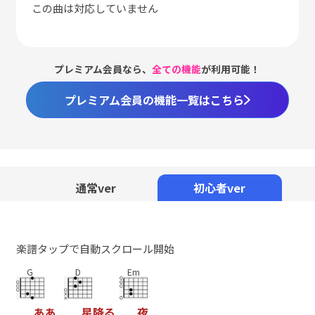
この曲は対応していません
プレミアム会員なら、
全ての機能
が利用可能！
プレミアム会員の機能一覧はこちら
通常ver
初心者ver
楽譜タップで自動スクロール開始
G
D
Em
あ
あ
星
降
る
夜