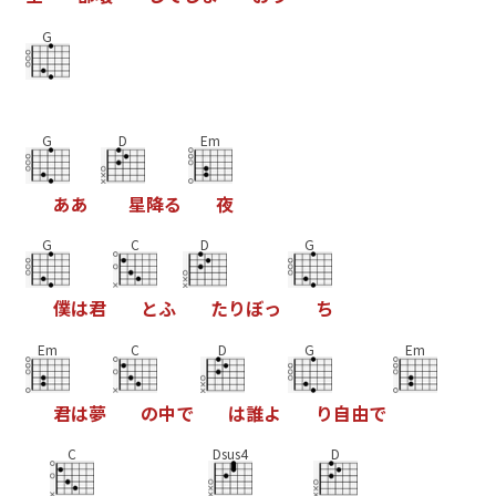
G
G
D
Em
あ
あ
星
降
る
夜
G
C
D
G
僕
は
君
と
ふ
た
り
ぼ
っ
ち
Em
C
D
G
Em
君
は
夢
の
中
で
は
誰
よ
り
自
由
で
C
Dsus4
D