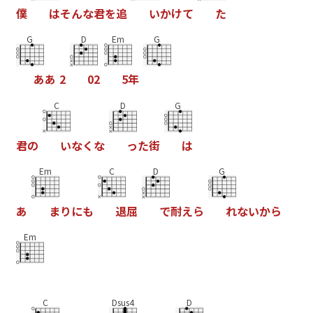
僕
は
そ
ん
な
君
を
追
い
か
け
て
た
G
D
Em
G
あ
あ
2
0
2
5
年
C
D
G
君
の
い
な
く
な
っ
た
街
は
Em
C
D
G
あ
ま
り
に
も
退
屈
で
耐
え
ら
れ
な
い
か
ら
Em
C
Dsus4
D