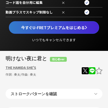
コード譜を自分用に編集
×
動画プラスでスキップ制限なし
×
今すぐU-FRETプレミアムをはじめる
いつでもキャンセルできます
明けない夜に君と
初心者ver
THE HAMIDA SHE'S
作詞 :
奏太
/作曲 :
奏太
ストロークパターンを確認