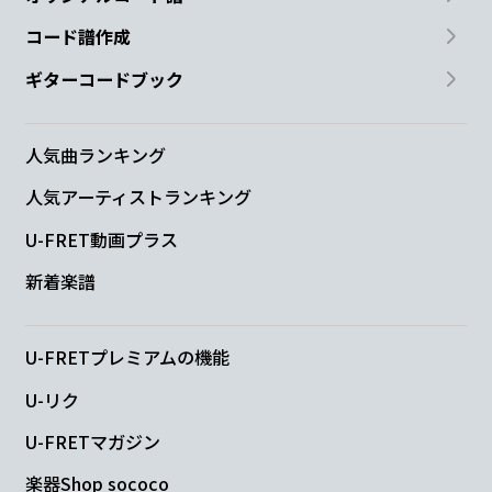
コード譜作成
ギターコードブック
人気曲ランキング
人気アーティストランキング
U-FRET動画プラス
新着楽譜
U-FRETプレミアムの機能
U-リク
U-FRETマガジン
楽器Shop sococo