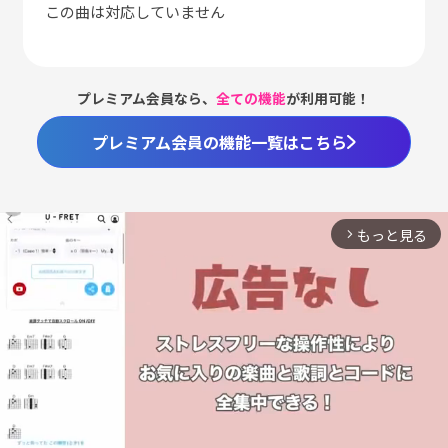
この曲は対応していません
プレミアム会員なら、
全ての機能
が利用可能！
プレミアム会員の機能一覧はこちら
もっと見る
arrow_forward_ios