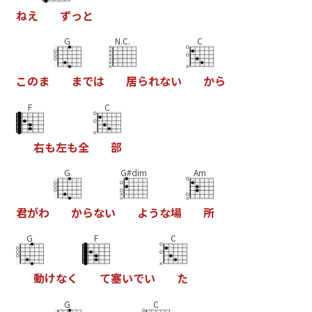
ね
え
ず
っ
と
G
N.C.
C
こ
の
ま
ま
で
は
居
ら
れ
な
い
か
ら
F
C
右
も
左
も
全
部
G
G#dim
Am
君
が
わ
か
ら
な
い
よ
う
な
場
所
G
F
C
動
け
な
く
て
塞
い
で
い
た
G
C