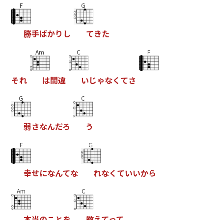
F
G
勝
手
ば
か
り
し
て
き
た
Am
C
F
そ
れ
は
間
違
い
じ
ゃ
な
く
て
さ
G
C
弱
さ
な
ん
だ
ろ
う
F
G
幸
せ
に
な
ん
て
な
れ
な
く
て
い
い
か
ら
Am
C
本
当
の
こ
と
を
教
え
て
っ
て