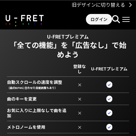
旧デザインに切り替える
ログイン
U-FRETプレミアム
「全ての機能」を
「広告なし」で始
めよう
登録な
U-FRETプレミアム
し
自動スクロールの速度を調整
×
（曲のBPMに合わせた自動調整もあり）
曲のキーを変更
×
お気に入りに上限なしで曲を追
×
加
メトロノームを使用
×