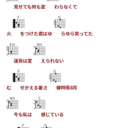
見
せ
て
も
何
も
変
わ
ら
な
く
て
F
G
火
を
つ
け
た
君
は
ゆ
ら
ゆ
ら
笑
っ
て
た
Em
Am
運
命
は
変
え
ら
れ
な
い
F
G
む
せ
か
え
る
暑
さ
蝉
時
雨
8
月
Am
C
今
も
私
は
感
じ
て
い
る
F
G