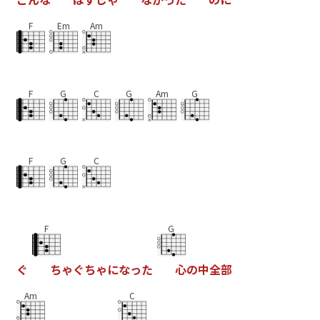
F
Em
Am
F
G
C
G
Am
G
F
G
C
F
G
ぐ
ち
ゃ
ぐ
ち
ゃ
に
な
っ
た
心
の
中
全
部
Am
C