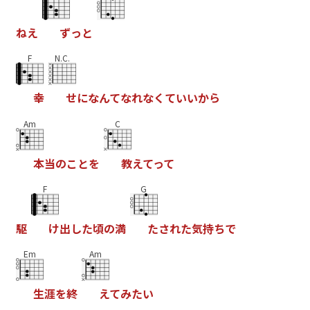
ね
え
ず
っ
と
F
N.C.
幸
せ
に
な
ん
て
な
れ
な
く
て
い
い
か
ら
Am
C
本
当
の
こ
と
を
教
え
て
っ
て
F
G
駆
け
出
し
た
頃
の
満
た
さ
れ
た
気
持
ち
で
Em
Am
生
涯
を
終
え
て
み
た
い