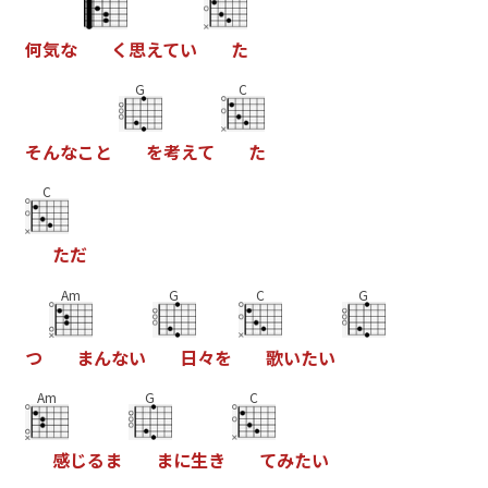
何
気
な
く
思
え
て
い
た
G
C
そ
ん
な
こ
と
を
考
え
て
た
C
た
だ
Am
G
C
G
つ
ま
ん
な
い
日
々
を
歌
い
た
い
Am
G
C
感
じ
る
ま
ま
に
生
き
て
み
た
い