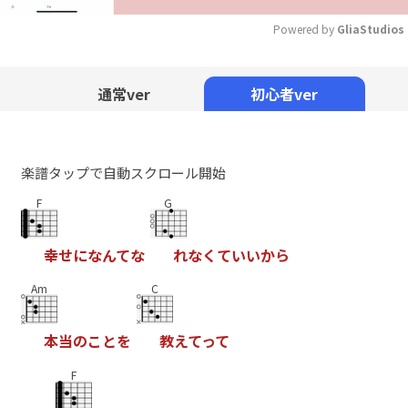
Powered by 
GliaStudios
Mute
通常ver
初心者ver
楽譜タップで自動スクロール開始
F
G
幸
せ
に
な
ん
て
な
れ
な
く
て
い
い
か
ら
Am
C
本
当
の
こ
と
を
教
え
て
っ
て
F