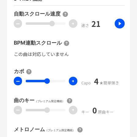
自動スクロール速度
21
ー
+
速さ
BPM連動スクロール
この曲は対応していません
カポ
4
ー
+
Capo
★簡単弾き
曲のキー
（プレミアム限定機能）
0
ー
+
キー
原曲キー
メトロノーム
（プレミアム限定機能）