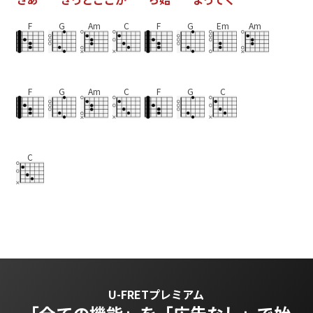
F
G
Am
C
F
G
Em
Am
F
G
Am
C
F
G
C
C
U-FRETプレミアム