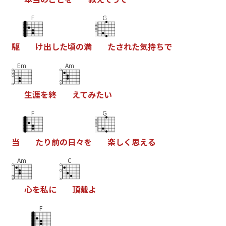
F
G
駆
け
出
し
た
頃
の
満
た
さ
れ
た
気
持
ち
で
Em
Am
生
涯
を
終
え
て
み
た
い
F
G
当
た
り
前
の
日
々
を
楽
し
く
思
え
る
Am
C
心
を
私
に
頂
戴
よ
F