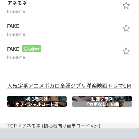
アネモネ
komsume
FAKE
komsume
FAKE
初心者ver
komsume
人気
定番
アニメ
ボカロ
童謡
ジブリ
洋楽
映画
ドラマ
CM
初心者向け
動画プラス
オフィシャル
コード譜
「カポなし」の曲
TOP
アネモネ (初心者向け簡単コード ver.)