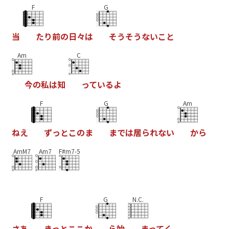
F
G
当
た
り
前
の
日
々
は
そ
う
そ
う
な
い
こ
と
Am
C
今
の
私
は
知
っ
て
い
る
よ
F
G
Am
ね
え
ず
っ
と
こ
の
ま
ま
で
は
居
ら
れ
な
い
か
ら
AmM7
Am7
F#m7-5
F
G
N.C.
さ
あ
き
っ
と
こ
こ
か
ら
始
ま
っ
て
く