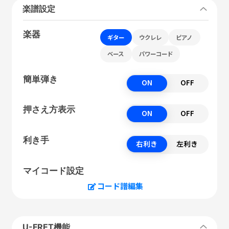
楽譜設定
楽器
ギター
ウクレレ
ピアノ
ベース
パワーコード
簡単弾き
ON
OFF
押さえ方表示
ON
OFF
利き手
右利き
左利き
マイコード設定
コード譜編集
U-FRET機能