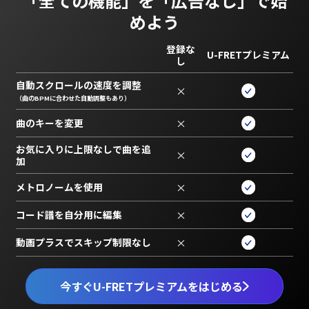
「全ての機能」を
「広告なし」で始
めよう
登録な
U-FRETプレミアム
し
自動スクロールの速度を調整
×
（曲のBPMに合わせた自動調整もあり）
曲のキーを変更
×
お気に入りに上限なしで曲を追
×
加
メトロノームを使用
×
コード譜を自分用に編集
×
動画プラスでスキップ制限なし
×
今すぐU-FRETプレミアムをはじめる