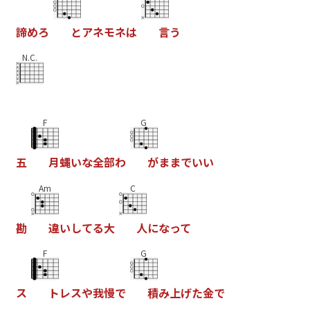
諦
め
ろ
と
ア
ネ
モ
ネ
は
言
う
N.C.
F
G
五
月
蝿
い
な
全
部
わ
が
ま
ま
で
い
い
Am
C
勘
違
い
し
て
る
大
人
に
な
っ
て
F
G
ス
ト
レ
ス
や
我
慢
で
積
み
上
げ
た
金
で