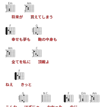
Em
Am
将
来
が
買
え
て
し
ま
う
F
G
幸
せ
も
夢
も
鞄
の
中
身
も
Am
C
全
て
を
私
に
頂
戴
よ
F
ね
え
き
っ
と
G
N.C.
F
Em
Am
こ
ん
な
は
ず
じ
ゃ
な
か
っ
た
の
に