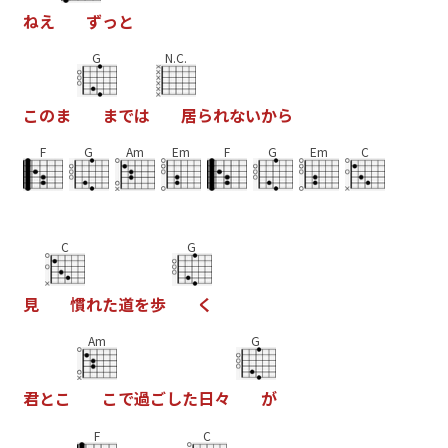
ね
え
ず
っ
と
G
N.C.
こ
の
ま
ま
で
は
居
ら
れ
な
い
か
ら
F
G
Am
Em
F
G
Em
C
C
G
見
慣
れ
た
道
を
歩
く
Am
G
君
と
こ
こ
で
過
ご
し
た
日
々
が
F
C