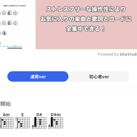
Powered by 
GliaStud
Mute
通常ver
初心者ver
ル開始
Am
E
D#
D#m