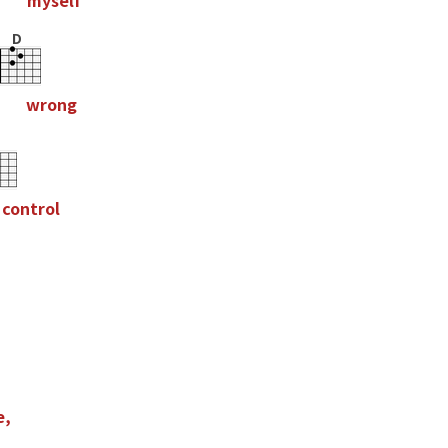
m
y
s
e
l
f
D
w
r
o
n
g
c
o
n
t
r
o
l
e
,