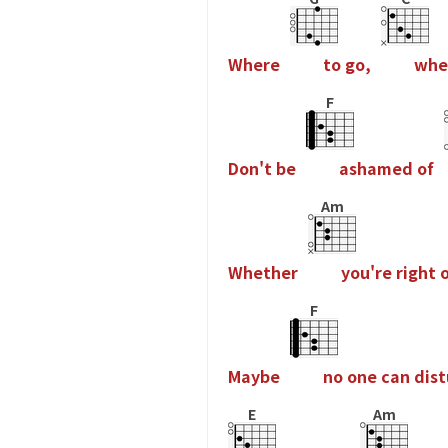
W
h
e
r
e
t
o
g
o
,
w
h
e
F
D
o
n
'
t
b
e
a
s
h
a
m
e
d
o
f
Am
W
h
e
t
h
e
r
y
o
u
'
r
e
r
i
g
h
t
F
M
a
y
b
e
n
o
o
n
e
c
a
n
d
i
s
t
E
Am