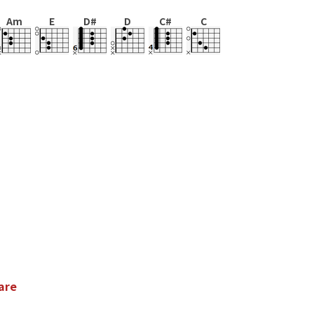
Am
E
D#
D
C#
C
a
r
e