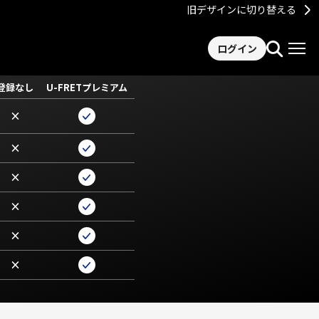
旧デザインに切り替える
ログイン
登録なし
U-FRETプレミアム
×
×
×
×
×
×