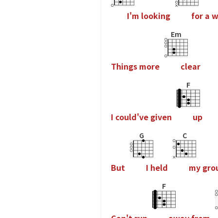
I
'
m
l
o
o
k
i
n
g
f
o
r
a
Em
T
h
i
n
g
s
m
o
r
e
c
l
e
a
r
F
I
c
o
u
l
d
'
v
e
g
i
v
e
n
u
p
G
C
B
u
t
I
h
e
l
d
m
y
g
r
o
F