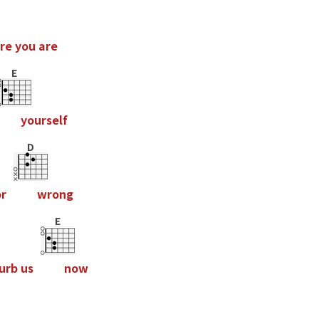
r
e
y
o
u
a
r
e
E
y
o
u
r
s
e
l
f
D
o
r
w
r
o
n
g
E
u
r
b
u
s
n
o
w