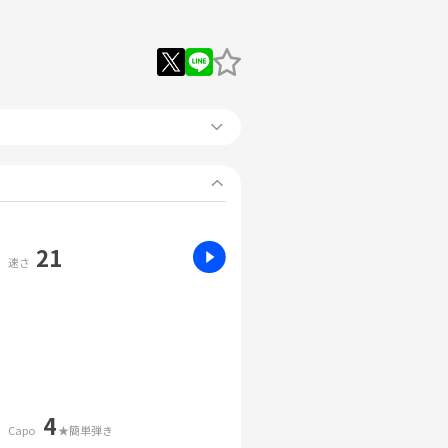
21
速さ
4
Capo
★簡単弾き