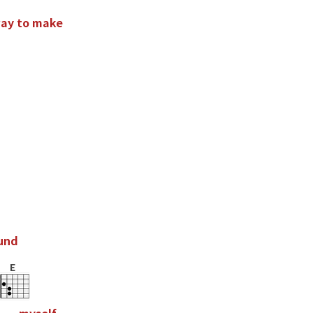
w
a
y
t
o
m
a
k
e
u
n
d
E