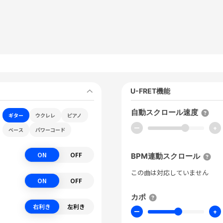
U-FRET機能
自動スクロール速度
ギター
ウクレレ
ピアノ
ー
+
ベース
パワーコード
ON
OFF
BPM連動スクロール
この曲は対応していません
ON
OFF
カポ
右利き
左利き
ー
+