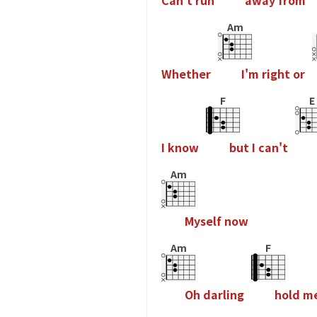
C
a
n
'
t
r
u
n
a
w
a
y
f
r
o
m
Am
W
h
e
t
h
e
r
I
'
m
r
i
g
h
t
o
r
F
E
I
k
n
o
w
b
u
t
I
c
a
n
'
t
Am
M
y
s
e
l
f
n
o
w
Am
F
O
h
d
a
r
l
i
n
g
h
o
l
d
m