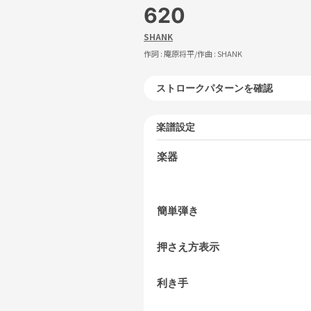
620
SHANK
作詞 :
庵原将平
/作曲 :
SHANK
ストロークパターンを確認
楽譜設定
楽器
簡単弾き
押さえ方表示
利き手