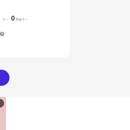
0
キー
原曲キー