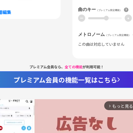
曲のキー
（プレミアム限定機能）
譜編集
ー
+
メトロノーム
（プレミアム限定機能）
この曲は対応していません
プレミアム会員なら、
全ての機能
が利用可能！
プレミアム会員の機能一覧はこちら
もっと見る
arrow_forward_ios