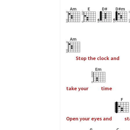
Am
E
D#
D#m
Am
S
t
o
p
t
h
e
c
l
o
c
k
a
n
d
Em
t
a
k
e
y
o
u
r
t
i
m
e
F
O
p
e
n
y
o
u
r
e
y
e
s
a
n
d
s
t
G
C