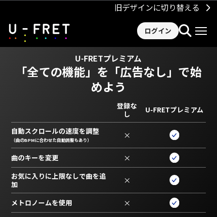
旧デザインに切り替える
ログイン
U-FRETプレミアム
「全ての機能」を
「広告なし」で始
めよう
登録な
U-FRETプレミアム
し
自動スクロールの速度を調整
×
（曲のBPMに合わせた自動調整もあり）
曲のキーを変更
×
お気に入りに上限なしで曲を追
×
加
メトロノームを使用
×