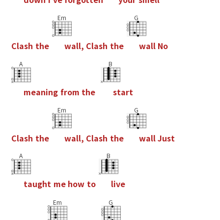
Em
G
C
l
a
s
h
t
h
e
w
a
l
l
,
C
l
a
s
h
t
h
e
w
a
l
l
N
o
A
B
m
e
a
n
i
n
g
f
r
o
m
t
h
e
s
t
a
r
t
Em
G
C
l
a
s
h
t
h
e
w
a
l
l
,
C
l
a
s
h
t
h
e
w
a
l
l
J
u
s
t
A
B
t
a
u
g
h
t
m
e
h
o
w
t
o
l
i
v
e
Em
G