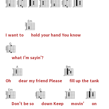
Em
I
w
a
n
t
t
o
h
o
l
d
y
o
u
r
h
a
n
d
Y
o
u
k
n
o
w
G
w
h
a
t
I
'
m
s
a
y
i
n
'
?
A
Bm
O
h
d
e
a
r
m
y
f
r
i
e
n
d
P
l
e
a
s
e
f
l
l
u
p
t
h
e
t
a
n
k
Em
G
A
B
D
o
n
'
t
b
e
s
o
d
o
w
n
K
e
e
p
m
o
v
i
n
'
o
n