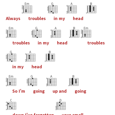
Em
G
A
B
A
l
w
a
y
s
t
r
o
u
b
l
e
s
i
n
m
y
h
e
a
d
Em
G
A
B
Em
t
r
o
u
b
l
e
s
i
n
m
y
h
e
a
d
t
r
o
u
b
l
e
s
G
A
B
i
n
m
y
h
e
a
d
Em
G
A
B
S
o
I
'
m
g
o
i
n
g
u
p
a
n
d
g
o
i
n
g
C
D
d
o
w
n
I
'
v
e
f
o
r
g
o
t
t
e
n
y
o
u
r
s
m
e
l
l