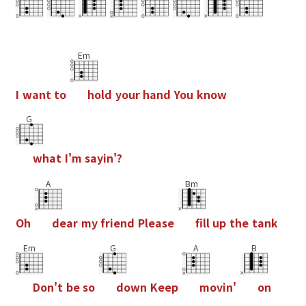
Em
I
w
a
n
t
t
o
h
o
l
d
y
o
u
r
h
a
n
d
Y
o
u
k
n
o
w
G
w
h
a
t
I
'
m
s
a
y
i
n
'
?
A
Bm
O
h
d
e
a
r
m
y
f
r
i
e
n
d
P
l
e
a
s
e
f
l
l
u
p
t
h
e
t
a
n
k
Em
G
A
B
D
o
n
'
t
b
e
s
o
d
o
w
n
K
e
e
p
m
o
v
i
n
'
o
n