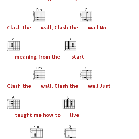
Em
G
C
l
a
s
h
t
h
e
w
a
l
l
,
C
l
a
s
h
t
h
e
w
a
l
l
N
o
A
B
m
e
a
n
i
n
g
f
r
o
m
t
h
e
s
t
a
r
t
Em
G
C
l
a
s
h
t
h
e
w
a
l
l
,
C
l
a
s
h
t
h
e
w
a
l
l
J
u
s
t
A
B
t
a
u
g
h
t
m
e
h
o
w
t
o
l
i
v
e
Em
G