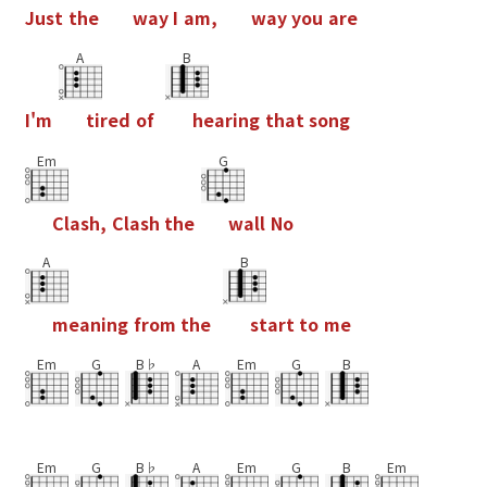
J
u
s
t
t
h
e
w
a
y
I
a
m
,
w
a
y
y
o
u
a
r
e
A
B
I
'
m
t
i
r
e
d
o
f
h
e
a
r
i
n
g
t
h
a
t
s
o
n
g
Em
G
C
l
a
s
h
,
C
l
a
s
h
t
h
e
w
a
l
l
N
o
A
B
m
e
a
n
i
n
g
f
r
o
m
t
h
e
s
t
a
r
t
t
o
m
e
Em
G
B♭
A
Em
G
B
Em
G
B♭
A
Em
G
B
Em