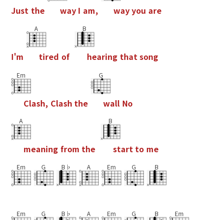
J
u
s
t
t
h
e
w
a
y
I
a
m
,
w
a
y
y
o
u
a
r
e
A
B
I
'
m
t
i
r
e
d
o
f
h
e
a
r
i
n
g
t
h
a
t
s
o
n
g
Em
G
C
l
a
s
h
,
C
l
a
s
h
t
h
e
w
a
l
l
N
o
A
B
m
e
a
n
i
n
g
f
r
o
m
t
h
e
s
t
a
r
t
t
o
m
e
Em
G
B♭
A
Em
G
B
Em
G
B♭
A
Em
G
B
Em