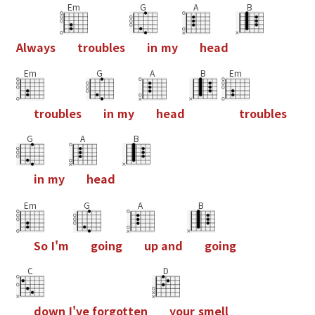
Em
G
A
B
A
l
w
a
y
s
t
r
o
u
b
l
e
s
i
n
m
y
h
e
a
d
Em
G
A
B
Em
t
r
o
u
b
l
e
s
i
n
m
y
h
e
a
d
t
r
o
u
b
l
e
s
G
A
B
i
n
m
y
h
e
a
d
Em
G
A
B
S
o
I
'
m
g
o
i
n
g
u
p
a
n
d
g
o
i
n
g
C
D
d
o
w
n
I
'
v
e
f
o
r
g
o
t
t
e
n
y
o
u
r
s
m
e
l
l