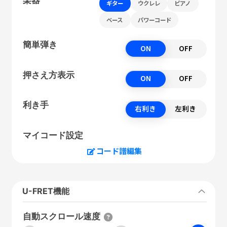
ギター
ウクレレ
ピアノ
ベース
パワーコード
簡単弾き
ON
OFF
押さえ方表示
ON
OFF
利き手
右利き
左利き
マイコード設定
コード譜編集
U-FRET機能
自動スクロール速度