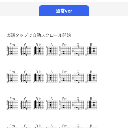
Mute
通常ver
楽譜タップで自動スクロール開始
Em
G
B♭
A
Em
G
B
Em
G
B♭
A
Em
G
B
Em
G
B♭
A
Em
G
B
Em
G
B♭
A
Em
G
B