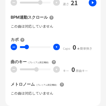
21
ー
+
速さ
BPM連動スクロール
この曲は対応していません
カポ
0
ー
+
Capo
★簡単弾き
曲のキー
（プレミアム限定機能）
0
ー
+
キー
原曲キー
メトロノーム
（プレミアム限定機能）
この曲は対応していません