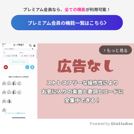
プレミアム会員なら、
全ての機能
が利用可能！
プレミアム会員の機能一覧はこちら
もっと見る
arrow_forward_ios
Powered by 
GliaStudios