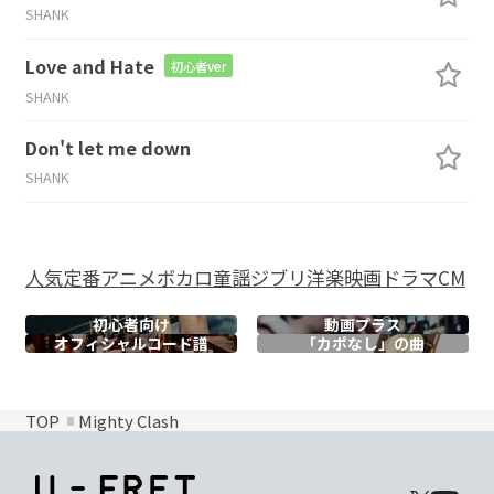
SHANK
Love and Hate
初心者ver
SHANK
Don't let me down
SHANK
人気
定番
アニメ
ボカロ
童謡
ジブリ
洋楽
映画
ドラマ
CM
初心者向け
動画プラス
オフィシャル
コード譜
「カポなし」の曲
TOP
Mighty Clash