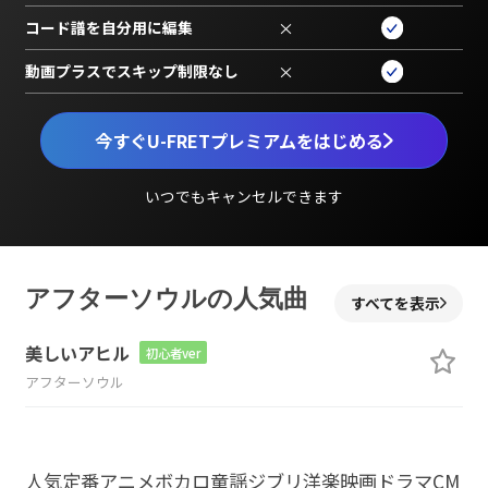
コード譜を自分用に編集
×
動画プラスでスキップ制限なし
×
今すぐU-FRETプレミアムをはじめる
いつでもキャンセルできます
アフターソウルの人気曲
すべてを表示
美しいアヒル
初心者ver
アフターソウル
人気
定番
アニメ
ボカロ
童謡
ジブリ
洋楽
映画
ドラマ
CM