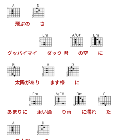
A
D
飛
ぶ
の
さ
Em
A/C#
Bm
グ
ッ
バ
イ
マ
イ
ダ
ッ
ク
君
の
空
に
G
A
D
太
陽
が
あ
り
ま
す
様
に
Em
A/C#
Bm
G
あ
ま
り
に
永
い
通
り
雨
に
濡
れ
た
A
D