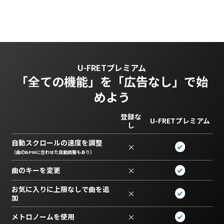
U-FRETプレミアム
「全ての機能」を
「広告なし」で始
めよう
登録な
U-FRETプレミアム
し
自動スクロールの速度を調整
×
（曲のBPMに合わせた自動調整もあり）
曲のキーを変更
×
お気に入りに上限なしで曲を追
×
加
メトロノームを使用
×