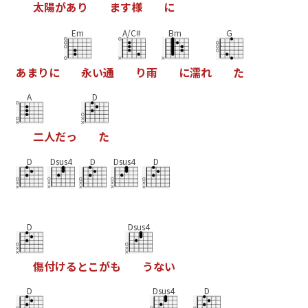
太
陽
が
あ
り
ま
す
様
に
Em
A/C#
Bm
G
あ
ま
り
に
永
い
通
り
雨
に
濡
れ
た
A
D
二
人
だ
っ
た
D
Dsus4
D
Dsus4
D
D
Dsus4
傷
付
け
る
と
こ
が
も
う
な
い
D
Dsus4
D