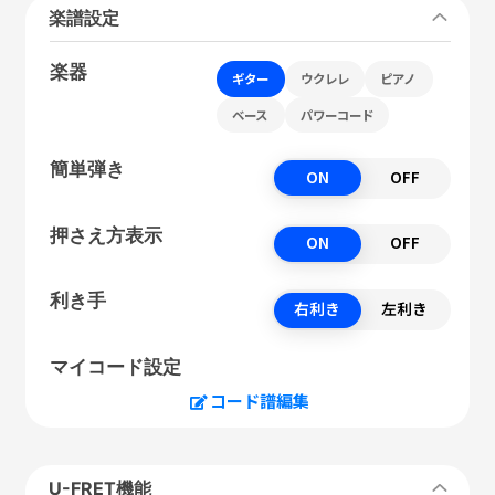
楽譜設定
楽器
ギター
ウクレレ
ピアノ
ベース
パワーコード
簡単弾き
ON
OFF
押さえ方表示
ON
OFF
利き手
右利き
左利き
マイコード設定
コード譜編集
U-FRET機能