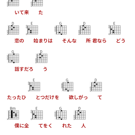
い
て
来
た
D
E
G
D
E
恋
の
始
ま
り
は
そ
ん
な
所
君
な
ら
ど
う
G
D
話
す
だ
ろ
う
E
G
D
た
っ
た
ひ
と
つ
だ
け
を
欲
し
が
っ
て
Bm
E
G
D
僕
に
全
て
を
く
れ
た
人