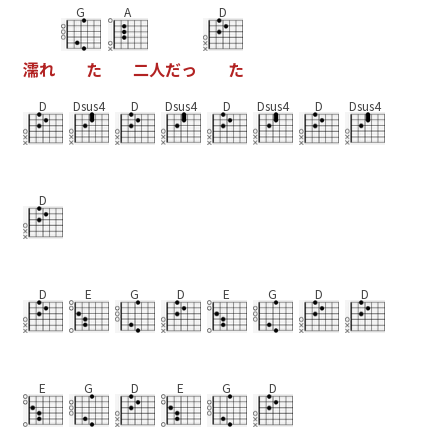
G
A
D
濡
れ
た
二
人
だ
っ
た
D
Dsus4
D
Dsus4
D
Dsus4
D
Dsus4
D
D
E
G
D
E
G
D
D
E
G
D
E
G
D