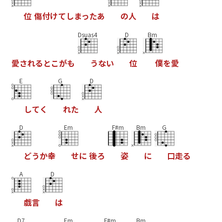
位
傷
付
け
て
し
ま
っ
た
あ
の
人
は
Dsuas4
D
Bm
愛
さ
れ
る
と
こ
が
も
う
な
い
位
僕
を
愛
E
G
D
し
て
く
れ
た
人
D
Em
F#m
Bm
G
ど
う
か
幸
せ
に
後
ろ
姿
に
口
走
る
A
D
戯
言
は
D7
Em
F#m
Bm