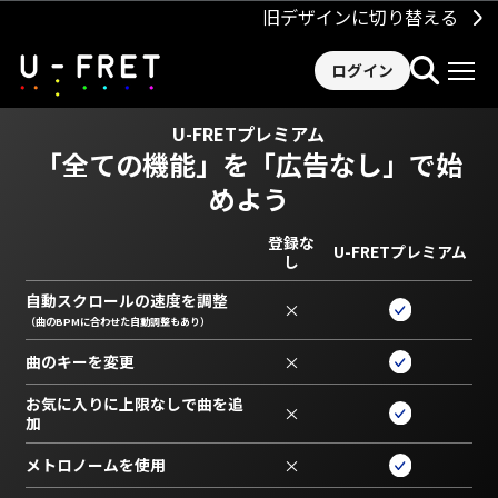
旧デザインに切り替える
ログイン
U-FRETプレミアム
「全ての機能」を
「広告なし」で始
めよう
登録な
U-FRETプレミアム
し
自動スクロールの速度を調整
×
（曲のBPMに合わせた自動調整もあり）
曲のキーを変更
×
お気に入りに上限なしで曲を追
×
加
メトロノームを使用
×