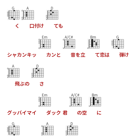
G
A
D
く
口
付
け
て
も
Em
A/C#
Bm
G
シ
ャ
カ
ン
キ
ッ
カ
ン
と
音
を
立
て
恋
は
弾
け
A
D
飛
ぶ
の
さ
Em
A/C#
Bm
グ
ッ
バ
イ
マ
イ
ダ
ッ
ク
君
の
空
に
G
A
D