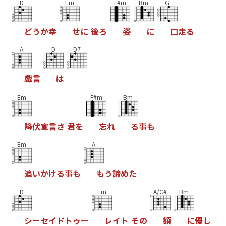
D
Em
F#m
Bm
G
ど
う
か
幸
せ
に
後
ろ
姿
に
口
走
る
A
D
D7
戯
言
は
Em
F#m
Bm
降
伏
宣
言
さ
君
を
忘
れ
る
事
も
Em
A
追
い
か
け
る
事
も
も
う
諦
め
た
D
Em
A/C#
Bm
シ
ー
セ
イ
ド
ト
ゥ
ー
レ
イ
ト
そ
の
額
に
優
し