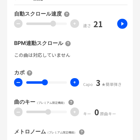
自動スクロール速度
21
ー
+
速さ
BPM連動スクロール
この曲は対応していません
カポ
3
ー
+
Capo
★簡単弾き
曲のキー
（プレミアム限定機能）
0
ー
+
キー
原曲キー
メトロノーム
（プレミアム限定機能）