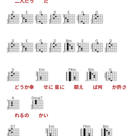
二
人
だ
っ
た
D
E
G
D
E
G
D
D
E
G
D
Bm
E
G
D
D
Em
F#m
Bm
G
ど
う
か
幸
せ
に
星
に
願
え
ば
何
か
許
さ
A
Dmaj7
れ
る
の
か
い
D7
Em
F#m
Bm