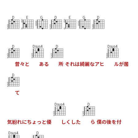
D
E
G
D
E
G
D
D
Dsus4
D
Dsus4
昔
々
と
あ
る
所
そ
れ
は
綺
麗
な
ア
ヒ
ル
が
居
D
て
Dsus4
D
気
紛
れ
に
ち
ょ
っ
と
優
し
く
し
た
ら
僕
の
後
を
付
Dsus4
D