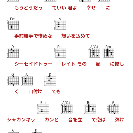
も
う
ど
う
だ
っ
て
い
い
君
よ
幸
せ
に
Em
A
手
前
勝
手
で
惨
め
な
想
い
を
込
め
て
D
Em
A/C#
Bm
シ
ー
セ
イ
ド
ト
ゥ
ー
レ
イ
ト
そ
の
額
に
優
し
G
A
D
く
口
付
け
て
も
Em
A/C#
Bm
G
シ
ャ
カ
ン
キ
ッ
カ
ン
と
音
を
立
て
恋
は
弾
け
A
D