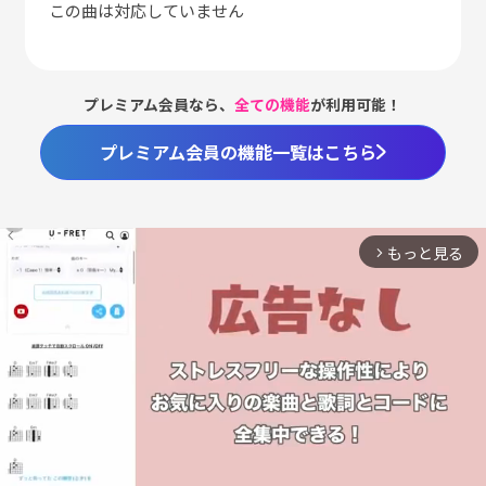
この曲は対応していません
プレミアム会員なら、
全ての機能
が利用可能！
プレミアム会員の機能一覧はこちら
もっと見る
arrow_forward_ios