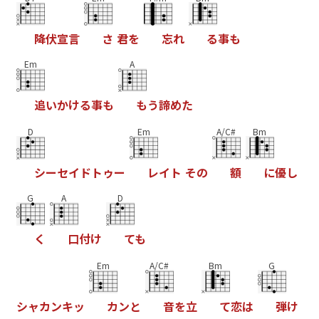
降
伏
宣
言
さ
君
を
忘
れ
る
事
も
Em
A
追
い
か
け
る
事
も
も
う
諦
め
た
D
Em
A/C#
Bm
シ
ー
セ
イ
ド
ト
ゥ
ー
レ
イ
ト
そ
の
額
に
優
し
G
A
D
く
口
付
け
て
も
Em
A/C#
Bm
G
シ
ャ
カ
ン
キ
ッ
カ
ン
と
音
を
立
て
恋
は
弾
け