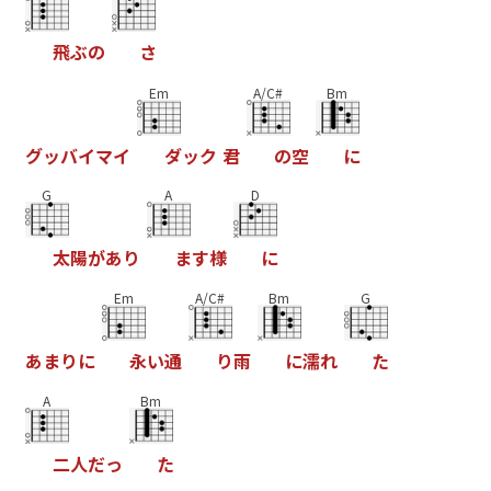
飛
ぶ
の
さ
Em
A/C#
Bm
グ
ッ
バ
イ
マ
イ
ダ
ッ
ク
君
の
空
に
G
A
D
太
陽
が
あ
り
ま
す
様
に
Em
A/C#
Bm
G
あ
ま
り
に
永
い
通
り
雨
に
濡
れ
た
A
Bm
二
人
だ
っ
た