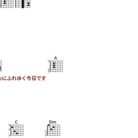
A
心
に
ふ
れ
ゆ
く
今
日
で
す
C
Dm