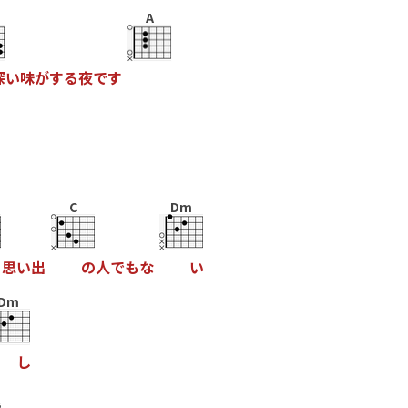
A
深
い
味
が
す
る
夜
で
す
C
Dm
く
思
い
出
の
人
で
も
な
い
Dm
し