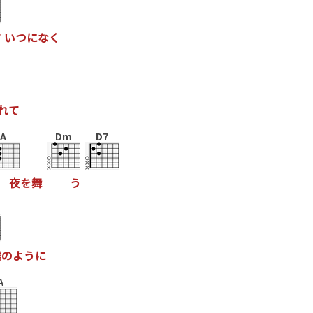
す
い
つ
に
な
く
れ
て
A
Dm
D7
夜
を
舞
う
嘘
の
よ
う
に
A