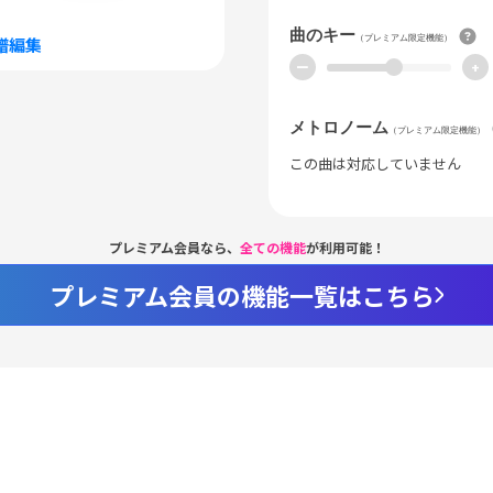
曲のキー
（プレミアム限定機能）
譜編集
ー
+
メトロノーム
（プレミアム限定機能）
この曲は対応していません
プレミアム会員なら、
全ての機能
が利用可能！
プレミアム会員の機能一覧はこちら
Loaded
:
59.02%
/
nmute