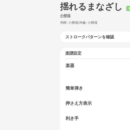
揺れるまなざし
小椋佳
作詞 :
小椋佳
/作曲 :
小椋佳
ストロークパターンを確認
楽譜設定
楽器
簡単弾き
押さえ方表示
利き手