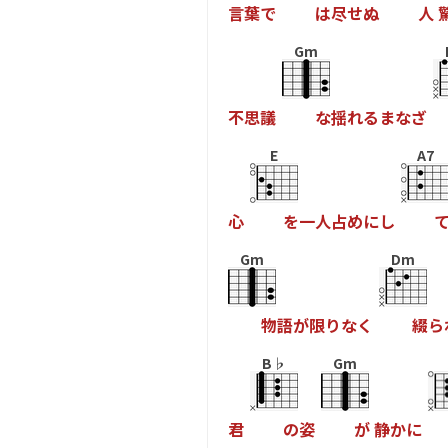
言
葉
で
は
尽
せ
ぬ
人
Gm
不
思
議
な
揺
れ
る
ま
な
ざ
E
A7
心
を
一
人
占
め
に
し
Gm
Dm
物
語
が
限
り
な
く
綴
ら
B♭
Gm
君
の
姿
が
静
か
に