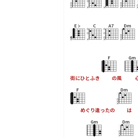
E♭
C
A7
Dm
F
Gm
街
に
ひ
と
ふ
き
の
風
F
Dm
め
ぐ
り
逢
っ
た
の
は
Gm
Dm