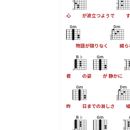
心
が
波
立
つ
よ
う
で
Gm
Dm
物
語
が
限
り
な
く
綴
ら
B♭
Gm
君
の
姿
が
静
か
に
Gm
Dm
昨
日
ま
で
の
淋
し
さ
B♭
Gm