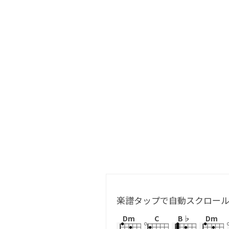
楽譜タップで自動スクロー
Dm
C
B♭
Dm