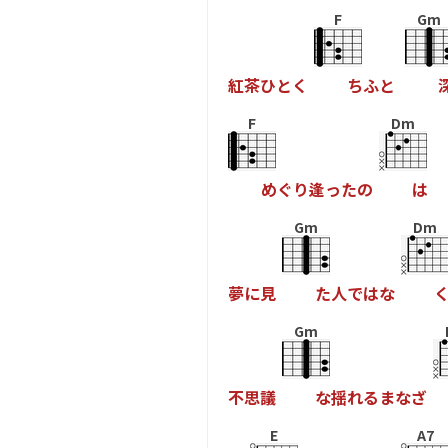
F
Gm
紅
茶
ひ
と
く
ち
ふ
と
F
Dm
め
ぐ
り
逢
っ
た
の
は
Gm
Dm
夢
に
見
た
人
で
は
な
Gm
不
思
議
な
揺
れ
る
ま
な
ざ
E
A7