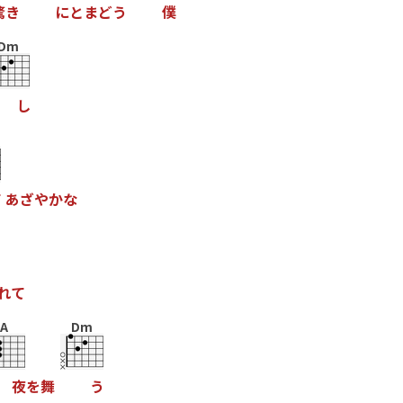
驚
き
に
と
ま
ど
う
僕
Dm
し
て
あ
ざ
や
か
な
れ
て
A
Dm
夜
を
舞
う