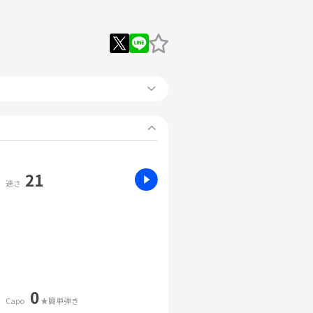
21
速さ
0
Capo
★簡単弾き