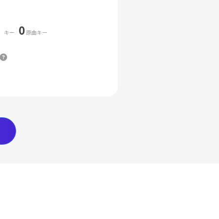
0
キー
原曲キー