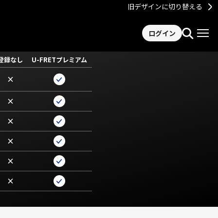
旧デザインに切り替える
ログイン
登録なし
U-FRETプレミアム
×
×
×
×
×
×