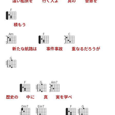
遠
い
船
旅
を
行
く
人
よ
真
の
智
慧
を
F
積
も
う
Am
F
C
新
た
な
航
路
は
事
件
事
故
重
な
る
だ
ろ
う
が
G
F
G
Am7
歴
史
の
中
に
真
実
を
学
べ
Dm7
Em7
F
G