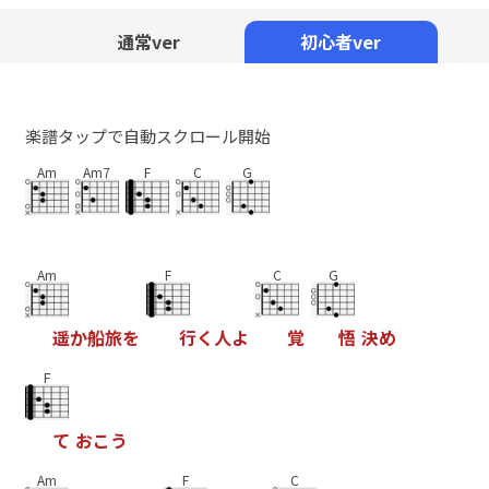
Mute
通常ver
初心者ver
楽譜タップで自動スクロール開始
Am
Am7
F
C
G
Am
F
C
G
遥
か
船
旅
を
行
く
人
よ
覚
悟
決
め
F
て
お
こ
う
Am
F
C