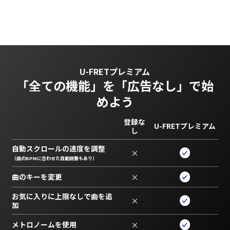
U-FRETプレミアム
「全ての機能」を
「広告なし」で始
めよう
登録な
U-FRETプレミアム
し
自動スクロールの速度を調整
×
（曲のBPMに合わせた自動調整もあり）
曲のキーを変更
×
お気に入りに上限なしで曲を追
×
加
メトロノームを使用
×