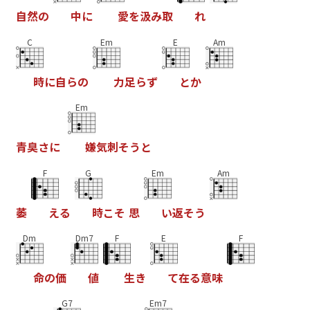
自
然
の
中
に
愛
を
汲
み
取
れ
C
Em
E
Am
時
に
自
ら
の
力
足
ら
ず
と
か
Em
青
臭
さ
に
嫌
気
刺
そ
う
と
F
G
Em
Am
萎
え
る
時
こ
そ
思
い
返
そ
う
Dm
Dm7
F
E
F
命
の
価
値
生
き
て
在
る
意
味
G7
Em7