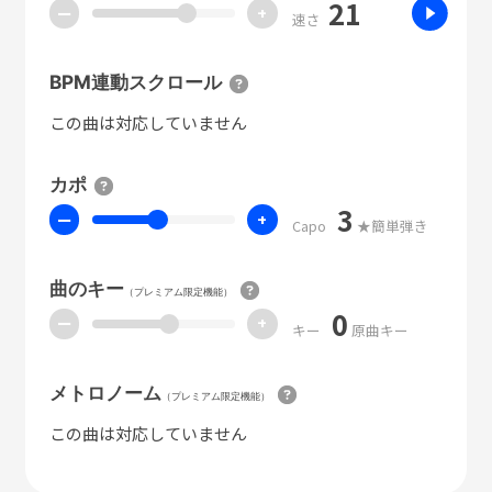
21
ー
+
速さ
BPM連動スクロール
この曲は対応していません
カポ
3
ー
+
Capo
★簡単弾き
曲のキー
（プレミアム限定機能）
0
ー
+
キー
原曲キー
メトロノーム
（プレミアム限定機能）
この曲は対応していません