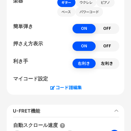
楽器
ギター
ウクレレ
ピアノ
ベース
パワーコード
簡単弾き
ON
OFF
押さえ方表示
ON
OFF
利き手
右利き
左利き
マイコード設定
コード譜編集
U-FRET機能
自動スクロール速度