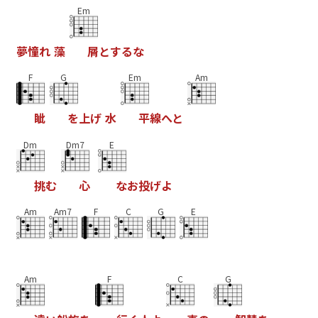
Em
夢
憧
れ
藻
屑
と
す
る
な
F
G
Em
Am
眦
を
上
げ
水
平
線
へ
と
Dm
Dm7
E
挑
む
心
な
お
投
げ
よ
Am
Am7
F
C
G
E
Am
F
C
G