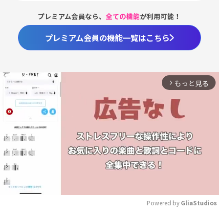
プレミアム会員なら、
全ての機能
が利用可能！
プレミアム会員の機能一覧はこちら
もっと見る
arrow_forward_ios
Powered by 
GliaStudios