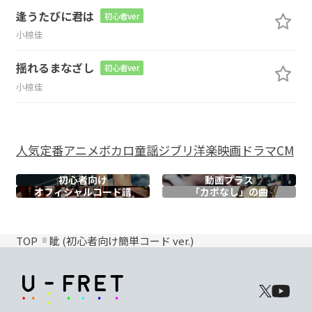
逢うたびに君は
初心者ver
小椋佳
揺れるまなざし
初心者ver
小椋佳
人気
定番
アニメ
ボカロ
童謡
ジブリ
洋楽
映画
ドラマ
CM
初心者向け
動画プラス
オフィシャル
コード譜
「カポなし」の曲
TOP
眦 (初心者向け簡単コード ver.)