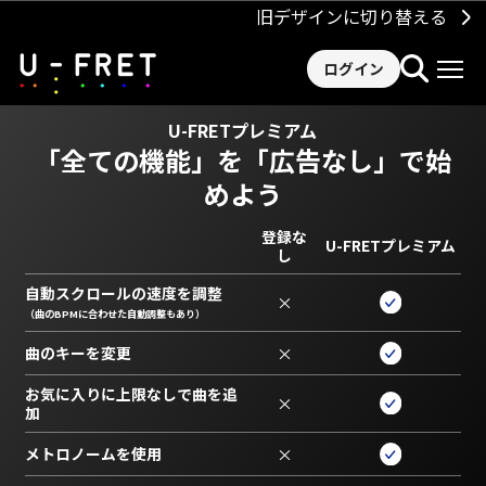
旧デザインに切り替える
ログイン
U-FRETプレミアム
「全ての機能」を
「広告なし」で始
めよう
登録な
U-FRETプレミアム
し
自動スクロールの速度を調整
×
（曲のBPMに合わせた自動調整もあり）
曲のキーを変更
×
お気に入りに上限なしで曲を追
×
加
メトロノームを使用
×