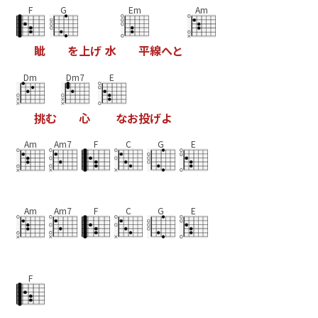
F
G
Em
Am
眦
を
上
げ
水
平
線
へ
と
Dm
Dm7
E
挑
む
心
な
お
投
げ
よ
Am
Am7
F
C
G
E
Am
Am7
F
C
G
E
F