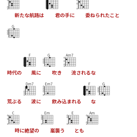
新
た
な
航
路
は
君
の
手
に
委
ね
ら
れ
た
こ
と
G
F
G
Am7
時
代
の
風
に
吹
き
流
さ
れ
る
な
Dm7
Em7
F
G
荒
ぶ
る
波
に
飲
み
込
ま
れ
る
な
C
Em
E
Am
時
に
絶
望
の
嵐
襲
う
と
も