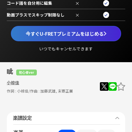
コード譜を自分用に編集
×
動画プラスでスキップ制限なし
×
今すぐU-FRETプレミアムをはじめる
いつでもキャンセルできます
眦
初心者ver
小椋佳
作詞 :
小椋佳
/作曲 :
加藤武雄, 末嵜正展
楽譜設定