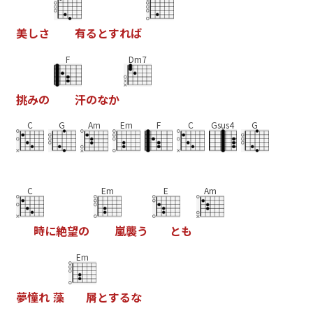
美
し
さ
有
る
と
す
れ
ば
F
Dm7
挑
み
の
汗
の
な
か
C
G
Am
Em
F
C
Gsus4
G
C
Em
E
Am
時
に
絶
望
の
嵐
襲
う
と
も
Em
夢
憧
れ
藻
屑
と
す
る
な