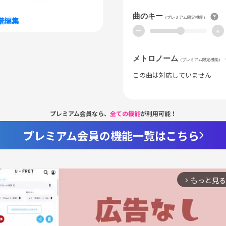
曲のキー
（プレミアム限定機能）
譜編集
ー
+
メトロノーム
（プレミアム限定機能）
この曲は対応していません
プレミアム会員なら、
全ての機能
が利用可能！
プレミアム会員の機能一覧はこちら
もっと見る
arrow_forward_ios