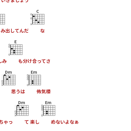
て
い
き
ま
し
ょ
う
C
み
出
し
て
ん
だ
な
E
し
み
も
分
け
合
っ
て
さ
Dm
Em
思
う
は
佈
気
楼
Dm
Em
ち
ゃ
っ
て
楽
し
め
な
い
よ
な
ぁ