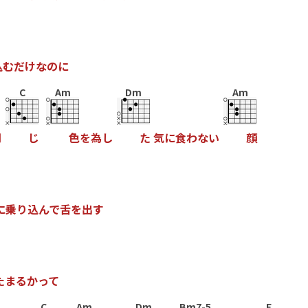
込
む
だ
け
な
の
に
C
Am
Dm
Am
同
じ
色
を
為
し
た
気
に
食
わ
な
い
顔
に
乗
り
込
ん
で
舌
を
出
す
た
ま
る
か
っ
て
C
Am
Dm
Bm7-5
E