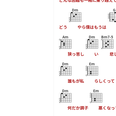
ど
ん
な
困
難
も
一
緒
に
乗
り
越
え
Dm
G
ど
う
や
ら
僕
は
も
う
は
Am
Dm
Bm7-5
狭
っ
苦
し
い
悲
Dm
Em
誰
も
が
私
ら
し
く
っ
て
Dm
Em
何
だ
か
調
子
悪
く
な
っ