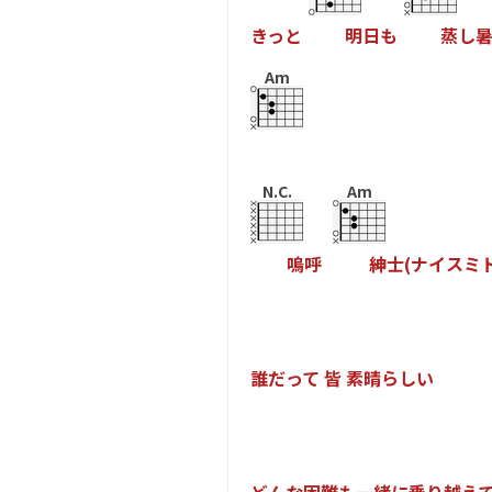
き
っ
と
明
日
も
蒸
し
Am
N.C.
Am
嗚
呼
紳
士
(
ナ
イ
ス
ミ
誰
だ
っ
て
皆
素
晴
ら
し
い