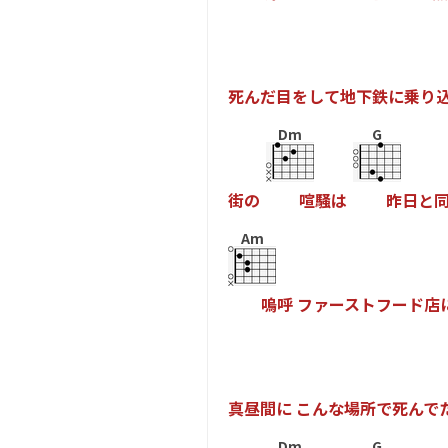
死
ん
だ
目
を
し
て
地
下
鉄
に
乗
り
Dm
G
街
の
喧
騒
は
昨
日
と
Am
嗚
呼
フ
ァ
ー
ス
ト
フ
ー
ド
店
真
昼
間
に
こ
ん
な
場
所
で
死
ん
で
Dm
G