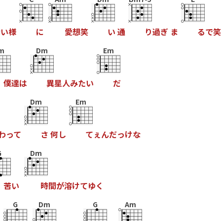
な
い
様
に
愛
想
笑
い
通
り
過
ぎ
ま
る
で
笑
m
Dm
Em
僕
達
は
異
星
人
み
た
い
だ
Dm
Em
わ
っ
て
さ
何
し
て
ぇ
ん
だ
っ
け
な
G
Dm
苦
い
時
間
が
溶
け
て
ゆ
く
G
Dm
G
Am