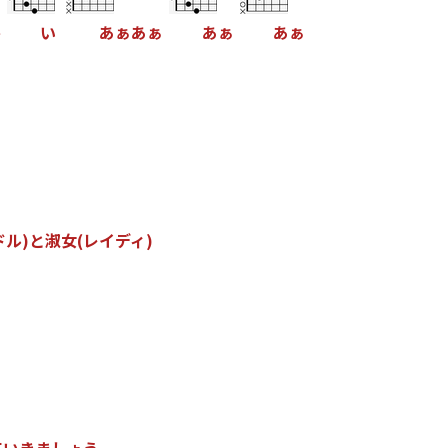
暑
い
あ
ぁ
あ
ぁ
あ
ぁ
あ
ぁ
ド
ル
)
と
淑
女
(
レ
イ
デ
ィ
)