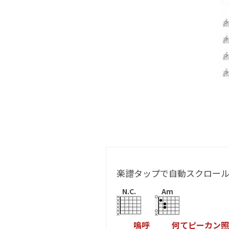
楽譜タップで自動スクロー
N.C.
Am
嗚
呼
何
て
ピ
ー
カ
ン
照