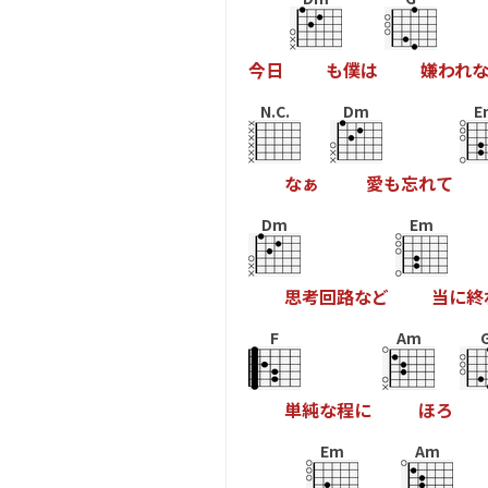
今
日
も
僕
は
嫌
わ
れ
N.C.
Dm
E
な
ぁ
愛
も
忘
れ
て
Dm
Em
思
考
回
路
な
ど
当
に
終
F
Am
単
純
な
程
に
ほ
ろ
Em
Am