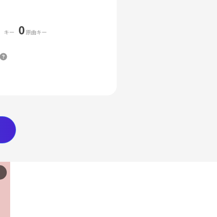
0
キー
原曲キー