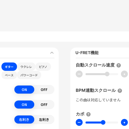
U-FRET機能
自動スクロール速度
ギター
ウクレレ
ピアノ
ー
+
ベース
パワーコード
ON
OFF
BPM連動スクロール
この曲は対応していません
ON
OFF
カポ
右利き
左利き
ー
+