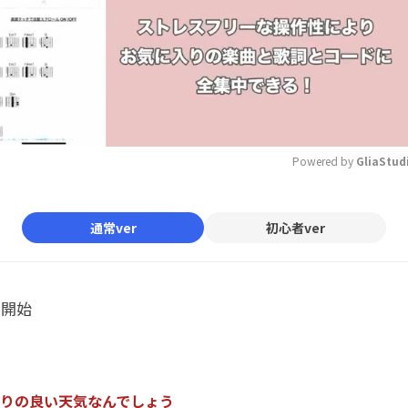
Powered by 
GliaStud
Mute
通常ver
初心者ver
ル開始
り
の
良
い
天
気
な
ん
で
し
ょ
う