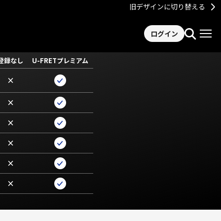
旧デザインに切り替える
ログイン
登録なし
U-FRETプレミアム
×
×
×
×
×
×