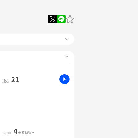
21
速さ
4
Capo
★簡単弾き