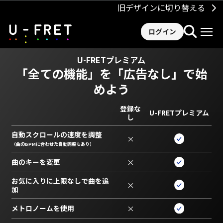
旧デザインに切り替える
ログイン
U-FRETプレミアム
「全ての機能」を
「広告なし」で始
めよう
登録な
U-FRETプレミアム
し
自動スクロールの速度を調整
×
（曲のBPMに合わせた自動調整もあり）
曲のキーを変更
×
お気に入りに上限なしで曲を追
×
加
メトロノームを使用
×