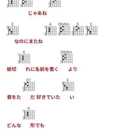
じ
ゃ
あ
ね
E
A
D#dim
D
E
な
の
に
ま
た
ね
A
D#dim
紙
切
れ
に
名
前
を
書
く
よ
り
D7
E
君
を
た
だ
好
き
で
い
た
い
A
ど
ん
な
形
で
も