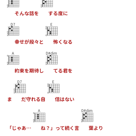
そ
ん
な
話
を
す
る
度
に
D7
E
幸
せ
が
段
々
と
怖
く
な
る
A
D#dim
約
束
を
期
待
し
て
る
君
を
D7
E
ま
だ
守
れ
る
自
信
は
な
い
A
D#dim
「
じ
ゃ
あ
…
ね
？
」
っ
て
続
く
言
葉
よ
り