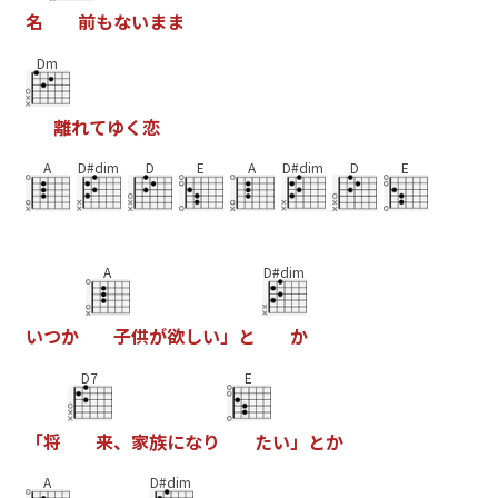
名
前
も
な
い
ま
ま
Dm
離
れ
て
ゆ
く
恋
A
D#dim
D
E
A
D#dim
D
E
A
D#dim
い
つ
か
子
供
が
欲
し
い
」
と
か
D7
E
「
将
来
、
家
族
に
な
り
た
い
」
と
か
A
D#dim