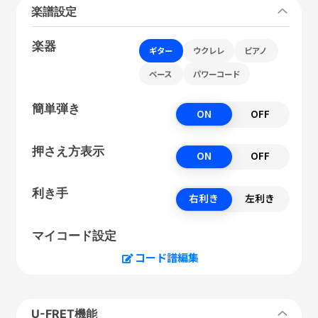
楽譜設定
楽器
ギター
ウクレレ
ピアノ
ベース
パワーコード
簡単弾き
ON
OFF
押さえ方表示
ON
OFF
利き手
右利き
左利き
マイコード設定
コード譜編集
U-FRET機能