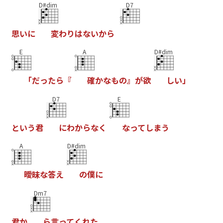
D#dim
D7
思
い
に
変
わ
り
は
な
い
か
ら
E
A
D#dim
「
だ
っ
た
ら
『
確
か
な
も
の
』
が
欲
し
い
」
D7
E
と
い
う
君
に
わ
か
ら
な
く
な
っ
て
し
ま
う
A
D#dim
曖
昧
な
答
え
の
僕
に
Dm7
君
か
ら
言
っ
て
く
れ
た