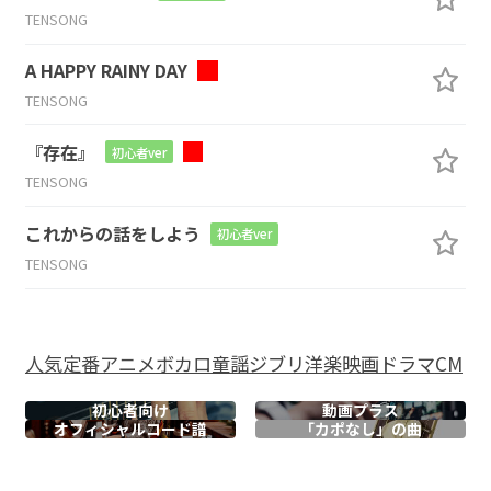
TENSONG
A HAPPY RAINY DAY
TENSONG
『存在』
初心者ver
TENSONG
これからの話をしよう
初心者ver
TENSONG
人気
定番
アニメ
ボカロ
童謡
ジブリ
洋楽
映画
ドラマ
CM
初心者向け
動画プラス
オフィシャル
コード譜
「カポなし」の曲