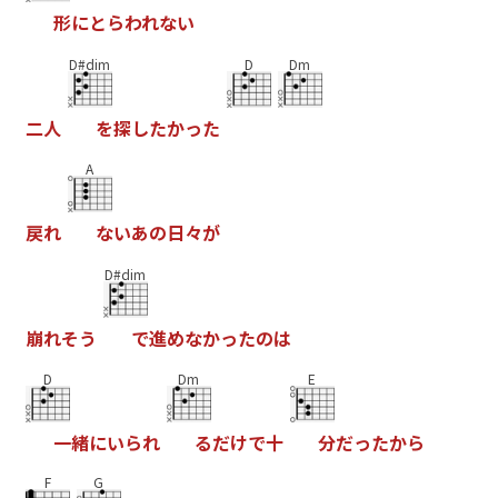
形
に
と
ら
わ
れ
な
い
D#dim
D
Dm
二
人
を
探
し
た
か
っ
た
A
戻
れ
な
い
あ
の
日
々
が
D#dim
崩
れ
そ
う
で
進
め
な
か
っ
た
の
は
D
Dm
E
一
緒
に
い
ら
れ
る
だ
け
で
十
分
だ
っ
た
か
ら
F
G