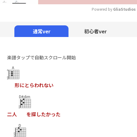
Powered by 
GliaStudios
Mute
通常ver
初心者ver
楽譜タップで自動スクロール開始
A
形
に
と
ら
わ
れ
な
い
D#dim
二
人
を
探
し
た
か
っ
た
D