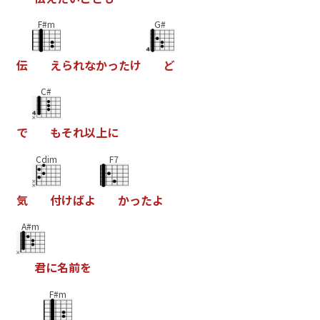
F#m
G#
伝
え
ら
れ
な
か
っ
た
け
ど
C#
で
も
そ
れ
以
上
に
Cdim
F7
気
付
け
ば
よ
か
っ
た
よ
A#m
君
に
名
前
を
F#m