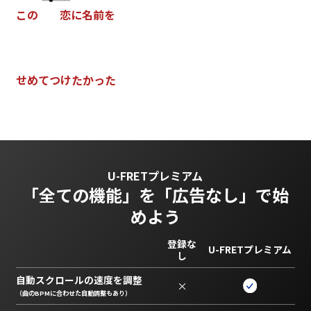
こ
の
恋
に
名
前
を
せ
め
て
つ
け
た
か
っ
た
U-FRETプレミアム
「全ての機能」を
「広告なし」で始
めよう
登録な
U-FRETプレミアム
し
自動スクロールの速度を調整
×
（曲のBPMに合わせた自動調整もあり）