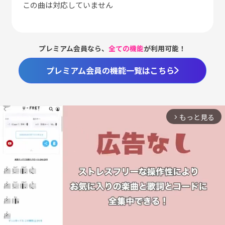
この曲は対応していません
プレミアム会員なら、
全ての機能
が利用可能！
プレミアム会員の機能一覧はこちら
もっと見る
arrow_forward_ios