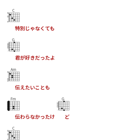
C
特
別
じ
ゃ
な
く
て
も
G
君
が
好
き
だ
っ
た
よ
Am
伝
え
た
い
こ
と
も
Fm
G
伝
わ
ら
な
か
っ
た
け
ど
C