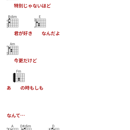
特
別
じ
ゃ
な
い
ほ
ど
Bdim
E
君
が
好
き
な
ん
だ
よ
Am
今
更
だ
け
ど
Fm
あ
の
時
も
し
も
な
ん
て
…
A
D#dim
D