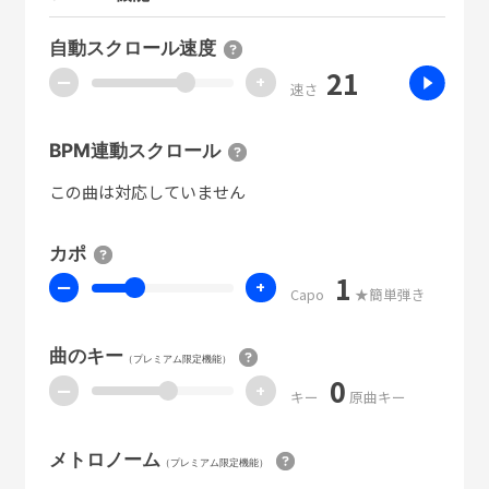
自動スクロール速度
21
ー
+
速さ
BPM連動スクロール
この曲は対応していません
カポ
1
ー
+
Capo
★簡単弾き
曲のキー
（プレミアム限定機能）
0
ー
+
キー
原曲キー
メトロノーム
（プレミアム限定機能）