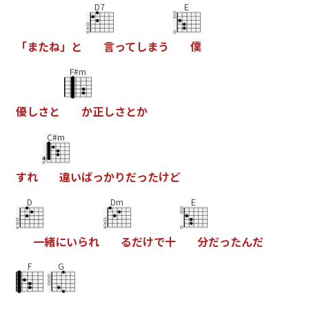
D7
E
「
ま
た
ね
」
と
言
っ
て
し
ま
う
僕
F#m
優
し
さ
と
か
正
し
さ
と
か
C#m
す
れ
違
い
ば
っ
か
り
だ
っ
た
け
ど
D
Dm
E
一
緒
に
い
ら
れ
る
だ
け
で
十
分
だ
っ
た
ん
だ
F
G