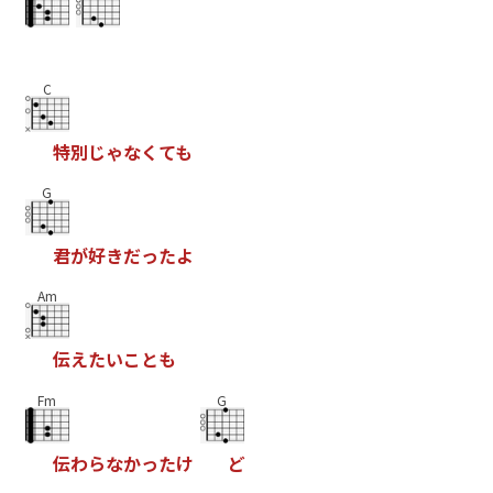
C
特
別
じ
ゃ
な
く
て
も
G
君
が
好
き
だ
っ
た
よ
Am
伝
え
た
い
こ
と
も
Fm
G
伝
わ
ら
な
か
っ
た
け
ど