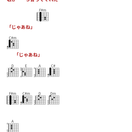
F#m
「
じ
ゃ
あ
ね
」
C#m
「
じ
ゃ
あ
ね
」
D
E
A
C#
F#m
C#m
D
Dm
A