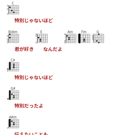
C
特
別
じ
ゃ
な
い
ほ
ど
Bdim
E
Am
Fm
G
君
が
好
き
な
ん
だ
よ
C#
特
別
じ
ゃ
な
い
ほ
ど
G#
特
別
だ
っ
た
よ
A#m
伝
え
た
い
こ
と
も