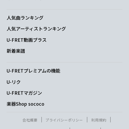
人気曲ランキング
C
F
G
人気アーティストランキング
“友
達に戻りたい”と送った
連絡で
も
U-FRET動画プラス
C
F
G
E7
新着楽譜
返
事しない君と 返事を待
ってる
僕
U-FRETプレミアムの機能
Am
AmM7
C
D
U-リク
携帯に
残る思い
出のすべて
を
U-FRETマガジン
Dm
G7
C
Dm7
楽器Shop sococo
削除さ
えもできな
い僕がい
るんだ
会社概要
プライバシーポリシー
利用規約