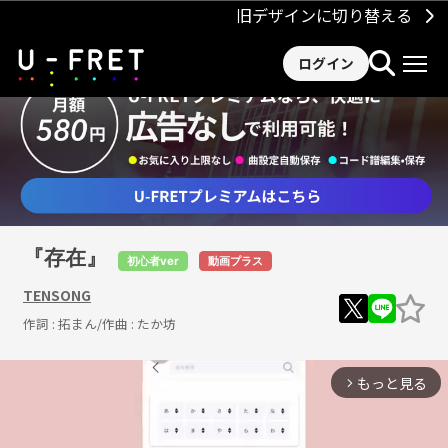
旧デザインに切り替える
ログイン
『存在』
初心者ver
動画プラス
TENSONG
作詞 :
拓まん
/作曲 :
たか坊
もっと見る
arrow_forward_ios