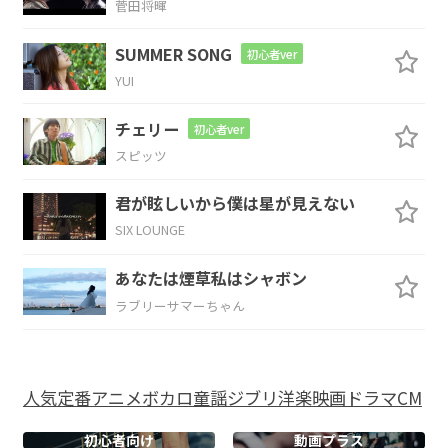
菅田将暉
G
E7
Am
C
F
SUMMER SONG
初心者ver
目の前に
ある
横断歩道
YUI
C
D#
Dm
C
チェリー
初心者ver
スピッツ
赤信号
待ちき
れないくら
い会いた
F
G7
君が眩しいから僕は星が見えない
SIX LOUNGE
い今
すぐ
あなたは煙草私はシャボン
C
G
Am
ラブリーサマーちゃん
君
を好きという感情
が
人気
定番
アニメ
ボカロ
童謡
ジブリ
洋楽
映画
ドラマ
CM
Em
F
初心者向け
動画プラス
もっ
と収まればいいのに