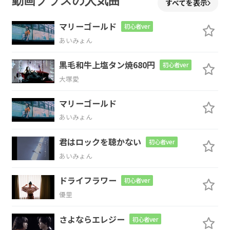
動画プラスの人気曲
すべてを表示
あ
の時に僕
は 君の
ことなん
か
マリーゴールド
初心者ver
あいみょん
Dm
C
F
G7
黒毛和牛上塩タン焼680円
初心者ver
何一
つ考え
られてい
なかっ
た
大塚愛
C
F
マリーゴールド
あいみょん
君の過去
や 僕のいない未来に
も嫉妬をす
G
君はロックを聴かない
初心者ver
あいみょん
る
ドライフラワー
初心者ver
C
F
優里
そんな自
分 嫌になっ
て
さよならエレジー
初心者ver