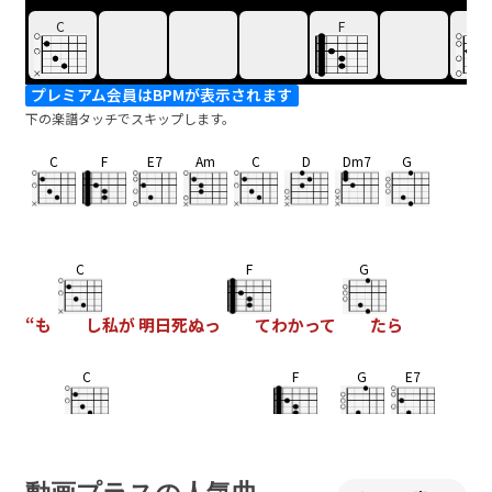
C
F
E7
プレミアム会員はBPMが表示されます
下の楽譜タッチでスキップします。
C
F
E7
Am
C
D
Dm7
G
C
F
G
“も
し私が 明日死ぬっ
てわかって
たら
C
F
G
E7
こん
な別れ方はしない”とい
う連
絡
Am
AmM7
C
D