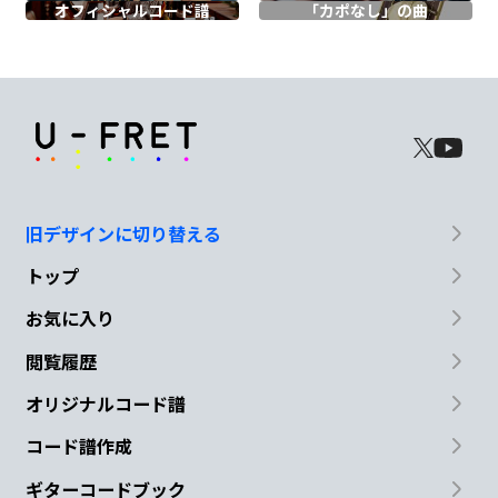
オフィシャル
コード譜
「カポなし」の曲
C
F
G
君
という存在が
気持ち
を揺さぶる
C
G
Am
Em
もう
一度振られてもいい
よ 君
を支
旧デザインに切り替える
トップ
えたい
お気に入り
F
C
F
G
閲覧履歴
オリジナルコード譜
だから
側にいさせ
て
コード譜作成
C
F
E7
Am
C
D
Dm7
G
ギターコードブック