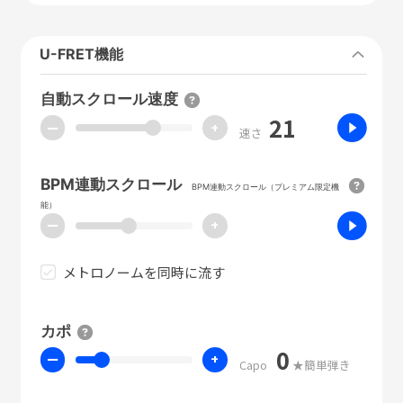
U-FRET機能
自動スクロール速度
21
ー
+
速さ
BPM連動スクロール
BPM連動スクロール（プレミアム限定機
能）
ー
+
メトロノームを同時に流す
カポ
0
ー
+
Capo
★簡単弾き