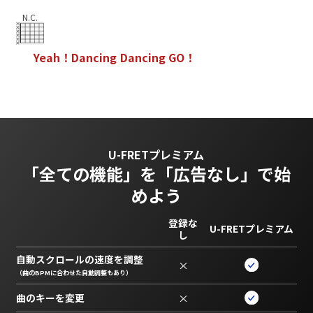
N.C.
Y
e
a
h
！
D
a
n
c
i
n
g
D
a
n
c
i
n
g
G
O
！
U-FRETプレミアム
「全ての機能」を
「広告なし」で始
めよう
登録な
U-FRETプレミアム
し
自動スクロールの速度を調整
×
（曲のBPMに合わせた自動調整もあり）
曲のキーを変更
×