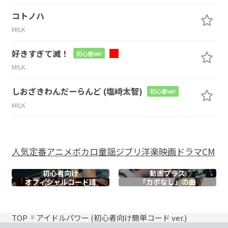
コトノハ
M!LK
好きすぎて滅！
初心者ver
M!LK
しおざきわんだーらんど (塩﨑太智)
初心者ver
M!LK
人気
定番
アニメ
ボカロ
童謡
ジブリ
洋楽
映画
ドラマ
CM
初心者向け
動画プラス
オフィシャル
コード譜
「カポなし」の曲
TOP
アイドルパワー (初心者向け簡単コード ver.)