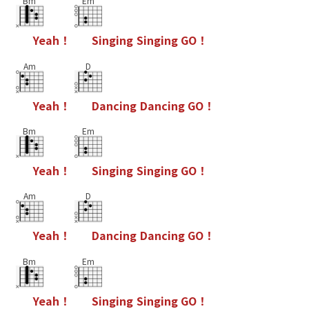
Bm
Em
Y
e
a
h
！
S
i
n
g
i
n
g
S
i
n
g
i
n
g
G
O
！
Am
D
Y
e
a
h
！
D
a
n
c
i
n
g
D
a
n
c
i
n
g
G
O
！
Bm
Em
Y
e
a
h
！
S
i
n
g
i
n
g
S
i
n
g
i
n
g
G
O
！
Am
D
Y
e
a
h
！
D
a
n
c
i
n
g
D
a
n
c
i
n
g
G
O
！
Bm
Em
Y
e
a
h
！
S
i
n
g
i
n
g
S
i
n
g
i
n
g
G
O
！