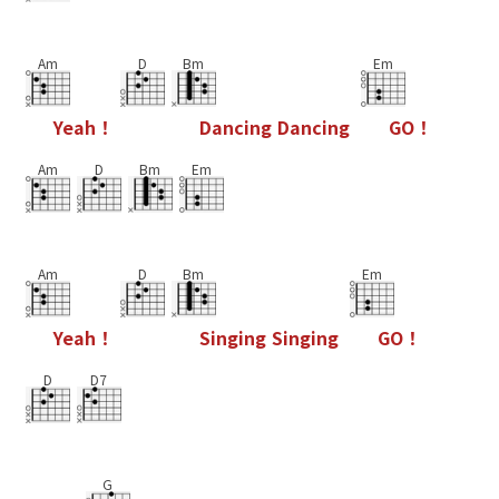
Am
D
Bm
Em
Y
e
a
h
！
D
a
n
c
i
n
g
D
a
n
c
i
n
g
G
O
！
Am
D
Bm
Em
Am
D
Bm
Em
Y
e
a
h
！
S
i
n
g
i
n
g
S
i
n
g
i
n
g
G
O
！
D
D7
G