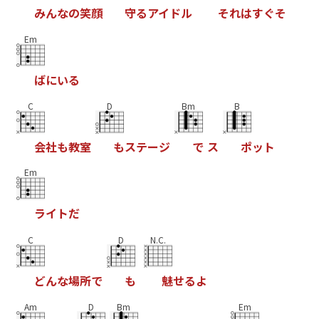
み
ん
な
の
笑
顔
守
る
ア
イ
ド
ル
そ
れ
は
す
ぐ
そ
Em
ば
に
い
る
C
D
Bm
B
会
社
も
教
室
も
ス
テ
ー
ジ
で
ス
ポ
ッ
ト
Em
ラ
イ
ト
だ
C
D
N.C.
ど
ん
な
場
所
で
も
魅
せ
る
よ
Am
D
Bm
Em