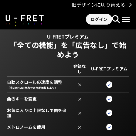
旧デザインに切り替える
ログイン
U-FRETプレミアム
「全ての機能」を
「広告なし」で始
めよう
登録な
U-FRETプレミアム
し
自動スクロールの速度を調整
×
（曲のBPMに合わせた自動調整もあり）
曲のキーを変更
×
お気に入りに上限なしで曲を追
×
加
メトロノームを使用
×