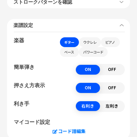
ストロークパターンを確認
楽譜設定
楽器
ギター
ウクレレ
ピアノ
ベース
パワーコード
簡単弾き
ON
OFF
押さえ方表示
ON
OFF
利き手
右利き
左利き
マイコード設定
コード譜編集