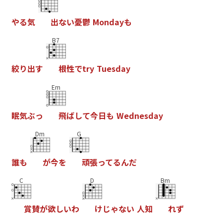
や
る
気
出
な
い
憂
鬱
M
o
n
d
a
y
も
B7
絞
り
出
す
根
性
で
t
r
y
T
u
e
s
d
a
y
Em
眠
気
ぶ
っ
飛
ば
し
て
今
日
も
W
e
d
n
e
s
d
a
y
Dm
G
誰
も
が
今
を
頑
張
っ
て
る
ん
だ
C
D
Bm
賞
賛
が
欲
し
い
わ
け
じ
ゃ
な
い
人
知
れ
ず