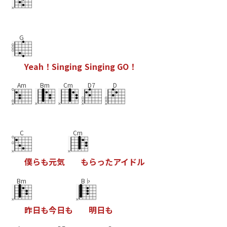
G
Y
e
a
h
！
S
i
n
g
i
n
g
S
i
n
g
i
n
g
G
O
！
Am
Bm
Cm
D7
D
C
Cm
僕
ら
も
元
気
も
ら
っ
た
ア
イ
ド
ル
Bm
B♭
昨
日
も
今
日
も
明
日
も