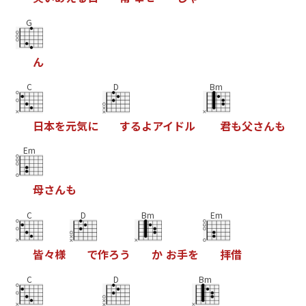
G
ん
C
D
Bm
日
本
を
元
気
に
す
る
よ
ア
イ
ド
ル
君
も
父
さ
ん
も
Em
母
さ
ん
も
C
D
Bm
Em
皆
々
様
で
作
ろ
う
か
お
手
を
拝
借
C
D
Bm