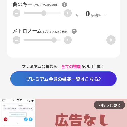
曲のキー
（プレミアム限定機能）
0
ー
+
キー
原曲キー
メトロノーム
（プレミアム限定機能）
ー
+
プレミアム会員なら、
全ての機能
が利用可能！
プレミアム会員の機能一覧はこちら
もっと見る
arrow_forward_ios