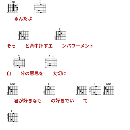
Cm
G
る
ん
だ
よ
C
D
そ
っ
と
背
中
押
す
エ
ン
パ
ワ
ー
メ
ン
ト
G
Em
自
分
の
意
思
を
大
切
に
Am
D
C
G
Am
君
が
好
き
な
も
の
好
き
で
い
て
G