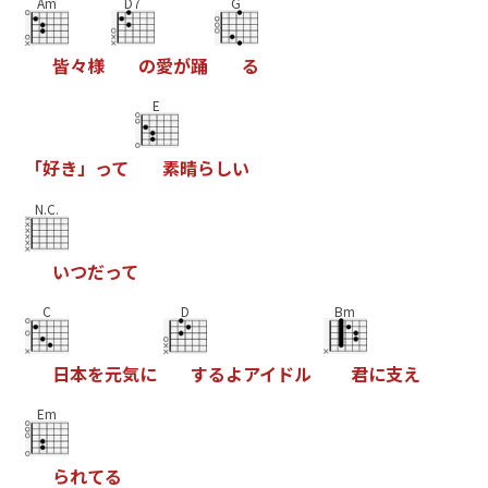
Am
D7
G
皆
々
様
の
愛
が
踊
る
E
「
好
き
」
っ
て
素
晴
ら
し
い
N.C.
い
つ
だ
っ
て
C
D
Bm
日
本
を
元
気
に
す
る
よ
ア
イ
ド
ル
君
に
支
え
Em
ら
れ
て
る