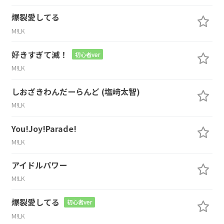
爆裂愛してる
M!LK
好きすぎて滅！
初心者ver
M!LK
しおざきわんだーらんど (塩﨑太智)
M!LK
You!Joy!Parade!
M!LK
アイドルパワー
M!LK
爆裂愛してる
初心者ver
M!LK