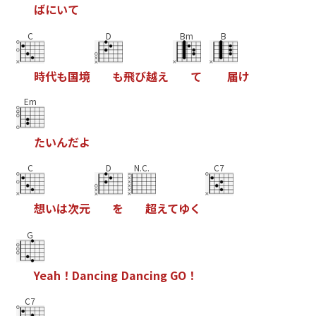
ば
に
い
て
C
D
Bm
B
時
代
も
国
境
も
飛
び
越
え
て
届
け
Em
た
い
ん
だ
よ
C
D
N.C.
C7
想
い
は
次
元
を
超
え
て
ゆ
く
G
Y
e
a
h
！
D
a
n
c
i
n
g
D
a
n
c
i
n
g
G
O
！
C7