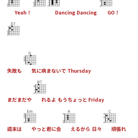
Y
e
a
h
！
D
a
n
c
i
n
g
D
a
n
c
i
n
g
G
O
！
D7
G
失
敗
も
気
に
病
ま
な
い
で
T
h
u
r
s
d
a
y
B7
ま
だ
ま
だ
や
れ
る
よ
も
う
ち
ょ
っ
と
F
r
i
d
a
y
Em
A
C
週
末
は
や
っ
と
君
に
会
え
る
か
ら
日
々
頑
張
れ