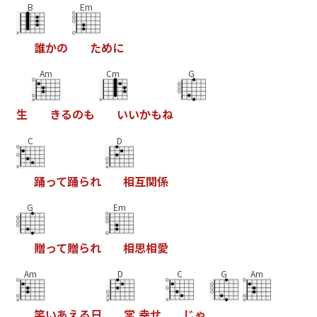
B
Em
誰
か
の
た
め
に
Am
Cm
G
生
き
る
の
も
い
い
か
も
ね
C
D
踊
っ
て
踊
ら
れ
相
互
関
係
G
Em
贈
っ
て
贈
ら
れ
相
思
相
愛
Am
D
C
G
Am
笑
い
あ
え
る
日
常
幸
せ
じ
ゃ