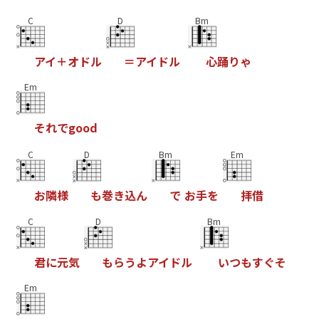
C
D
Bm
ア
イ
＋
オ
ド
ル
＝
ア
イ
ド
ル
心
踊
り
ゃ
Em
そ
れ
で
g
o
o
d
C
D
Bm
Em
お
隣
様
も
巻
き
込
ん
で
お
手
を
拝
借
C
D
Bm
君
に
元
気
も
ら
う
よ
ア
イ
ド
ル
い
つ
も
す
ぐ
そ
Em