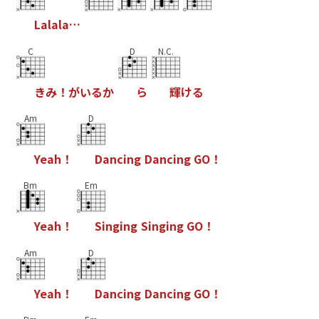
L
a
l
a
l
a
…
C
D
N.C.
き
み
！
が
い
る
か
ら
輝
け
る
Am
D
Y
e
a
h
！
D
a
n
c
i
n
g
D
a
n
c
i
n
g
G
O
！
Bm
Em
Y
e
a
h
！
S
i
n
g
i
n
g
S
i
n
g
i
n
g
G
O
！
Am
D
Y
e
a
h
！
D
a
n
c
i
n
g
D
a
n
c
i
n
g
G
O
！