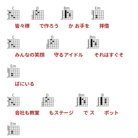
C
D
Bm
Em
皆
々
様
で
作
ろ
う
か
お
手
を
拝
借
C
D
Bm
み
ん
な
の
笑
顔
守
る
ア
イ
ド
ル
そ
れ
は
す
ぐ
そ
Em
ば
に
い
る
C
D
Bm
B
会
社
も
教
室
も
ス
テ
ー
ジ
で
ス
ポ
ッ
ト
Em