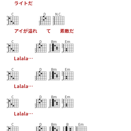
ラ
イ
ト
だ
C
D
N.C.
ア
イ
が
溢
れ
て
素
敵
だ
C
D
Bm
Em
L
a
l
a
l
a
…
C
D
Bm
Em
L
a
l
a
l
a
…
C
D
Bm
Em
L
a
l
a
l
a
…
C
D
Bm
B
Em