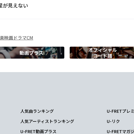
星が見えない
唯
一無二さ
楽
映画
ドラマ
CM
か
オフィシャル
動画プラス
コード譜
で
いい
人気曲ランキング
U-FRETプ
人気アーティストランキング
U-リク
U-FRET動画プラス
U-FRETマガ