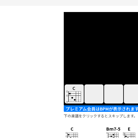
C
プレミアム会員はBPMが表示されま
下の楽譜をクリックするとスキップします。
C
Bm7-5
E