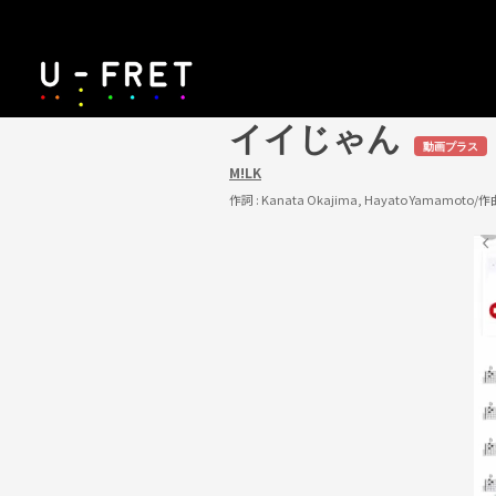
イイじゃん
動画プラス
M!LK
作詞 :
Kanata Okajima, Hayato Yamamoto
/作曲