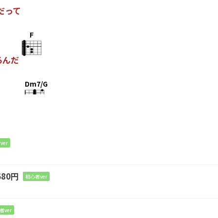
だって
F
るんだ
Dm7/G
いるよ
ver
80円
初心者ver
者ver