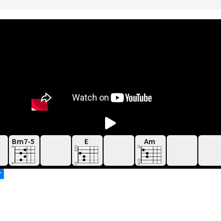
Bm7-5
E
Am
す