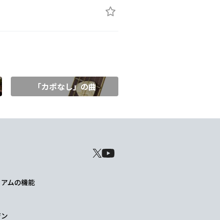
「カポなし」の曲
レミアムの機能
ジン