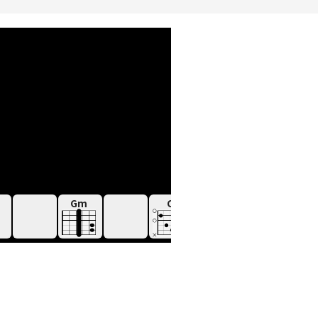
Gm
C
F