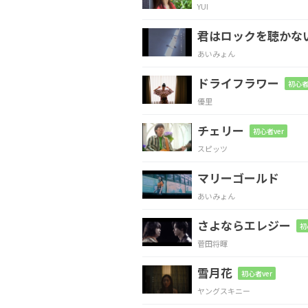
YUI
F
Em
D#dim
君はロックを聴かな
あいみょん
ドライフラワー
初心者
Dm7
A#m
C
優里
チェリー
初心者ver
スピッツ
F
F/E
マリーゴールド
誰かの為に生き
ないで
あいみょん
さよならエレジー
Dm
Dm7/C
初
菅田将暉
君
は君らしく
輝けばイ
雪月花
初心者ver
ヤングスキニー
A#
F