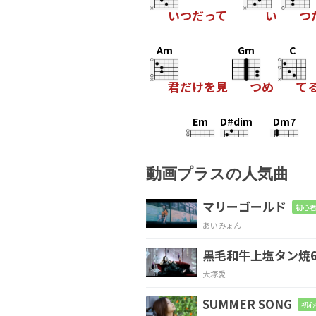
いつだって
い
つ
Am
Gm
C
君だけを見
つめ
て
Em
D#dim
Dm7
どんな
時
も味
方で
動画プラスの人気曲
C
Bm7-5
E
マリーゴールド
初心者
あいみょん
黒毛和牛上塩タン焼6
Am
Gm
C
大塚愛
So
good…
SUMMER SONG
初心