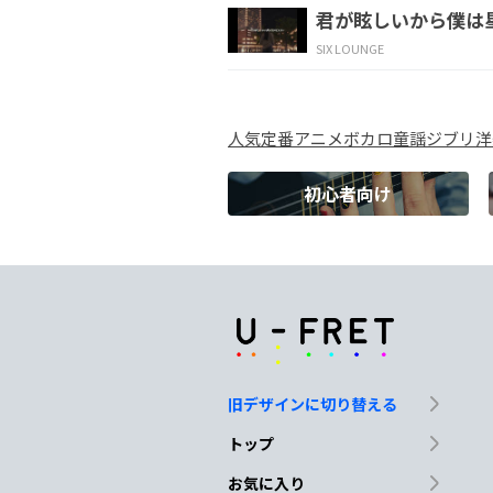
君が眩しいから僕は
俯
いた顔 その
涙も 
SIX LOUNGE
F
F/E
人気
定番
アニメ
ボカロ
童謡
ジブリ
洋
ダメだとか
無理だと
初心者向け
F/D#
Dsus4
D
まだ決めつけ
ない
A#
F
周り
ばかり追わな
くて
旧デザインに切り替える
A#
C
トップ
君の笑顔
が好き
お気に入り