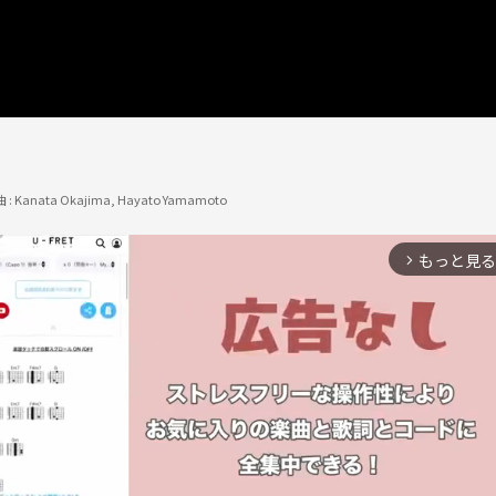
 :
Kanata Okajima, Hayato Yamamoto
もっと見る
arrow_forward_ios