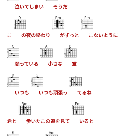
泣
い
て
し
ま
い
そ
う
だ
D
Bm
Em
こ
の
夜
の
終
わ
り
が
ず
っ
と
こ
な
い
よ
う
に
C
A
D
願
っ
て
い
る
小
さ
な
蛍
D
G
C
い
つ
も
い
つ
も
頑
張
っ
て
る
ね
Bm
Em
君
と
歩
い
た
こ
の
道
を
見
て
い
る
と
E
Am