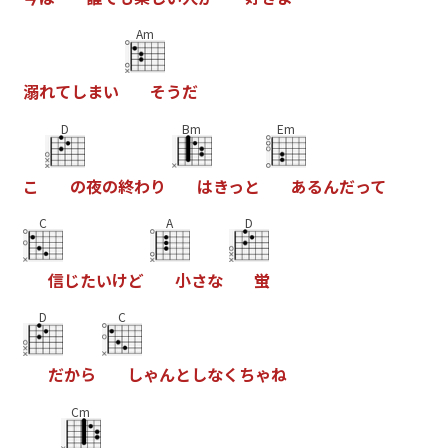
Am
溺
れ
て
し
ま
い
そ
う
だ
D
Bm
Em
こ
の
夜
の
終
わ
り
は
き
っ
と
あ
る
ん
だ
っ
て
C
A
D
信
じ
た
い
け
ど
小
さ
な
蛍
D
C
だ
か
ら
し
ゃ
ん
と
し
な
く
ち
ゃ
ね
Cm