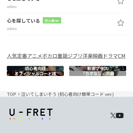
adieu
心を探している
初心者ver
adieu
人気
定番
アニメ
ボカロ
童謡
ジブリ
洋楽
映画
ドラマ
CM
初心者向け
動画プラス
オフィシャル
コード譜
「カポなし」の曲
TOP
泣いてしまいそう (初心者向け簡単コード ver.)