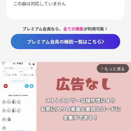
この曲は対応していません
プレミアム会員なら、
全ての機能
が利用可能！
プレミアム会員の機能一覧はこちら
もっと見る
arrow_forward_ios