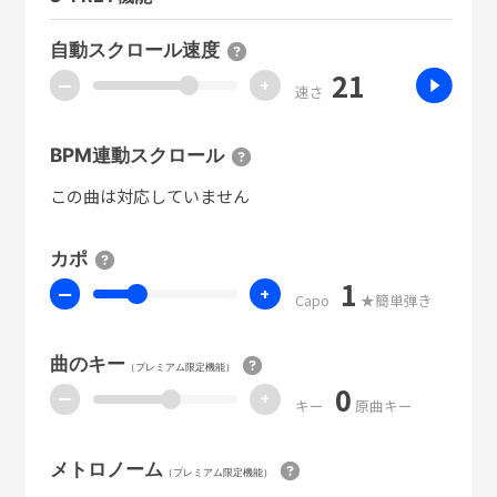
自動スクロール速度
21
ー
+
速さ
BPM連動スクロール
この曲は対応していません
カポ
1
ー
+
Capo
★簡単弾き
曲のキー
（プレミアム限定機能）
0
ー
+
キー
原曲キー
メトロノーム
（プレミアム限定機能）