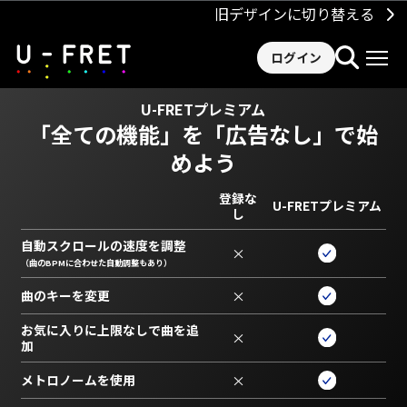
旧デザインに切り替える
ログイン
U-FRETプレミアム
「全ての機能」を
「広告なし」で始
めよう
登録な
U-FRETプレミアム
し
自動スクロールの速度を調整
×
（曲のBPMに合わせた自動調整もあり）
曲のキーを変更
×
お気に入りに上限なしで曲を追
×
加
メトロノームを使用
×