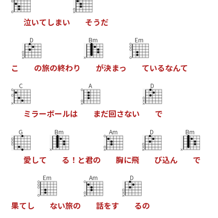
泣
い
て
し
ま
い
そ
う
だ
D
Bm
Em
こ
の
旅
の
終
わ
り
が
決
ま
っ
て
い
る
な
ん
て
C
A
D
ミ
ラ
ー
ボ
ー
ル
は
ま
だ
回
さ
な
い
で
G
Bm
Am
D
Bm
愛
し
て
る
！
と
君
の
胸
に
飛
び
込
ん
で
Em
Am
D
果
て
し
な
い
旅
の
話
を
す
る
の