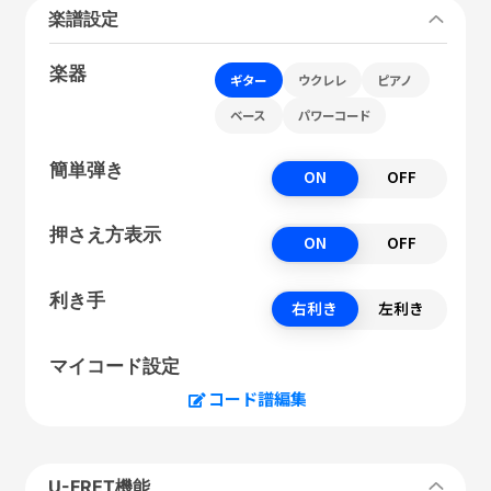
楽譜設定
楽器
ギター
ウクレレ
ピアノ
ベース
パワーコード
簡単弾き
ON
OFF
押さえ方表示
ON
OFF
利き手
右利き
左利き
マイコード設定
コード譜編集
U-FRET機能