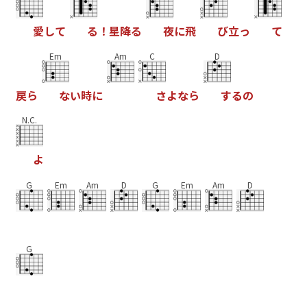
愛
し
て
る
！
星
降
る
夜
に
飛
び
立
っ
て
Em
Am
C
D
戻
ら
な
い
時
に
さ
よ
な
ら
す
る
の
N.C.
よ
G
Em
Am
D
G
Em
Am
D
G