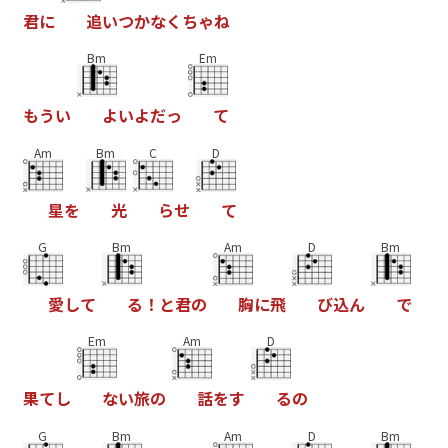
君
に
追
い
つ
か
な
く
ち
ゃ
ね
Bm
Em
も
う
い
よ
い
よ
だ
っ
て
Am
Bm
C
D
星
を
光
ら
せ
て
G
Bm
Am
D
Bm
愛
し
て
る
！
と
君
の
胸
に
飛
び
込
ん
で
Em
Am
D
果
て
し
な
い
旅
の
話
を
す
る
の
G
Bm
Am
D
Bm