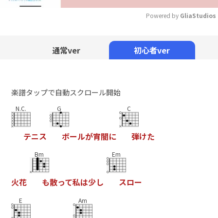
Powered by 
GliaStudios
Mute
通常ver
初心者ver
楽譜タップで自動スクロール開始
N.C.
G
C
テ
ニ
ス
ボ
ー
ル
が
宵
闇
に
弾
け
た
Bm
Em
火
花
も
散
っ
て
私
は
少
し
ス
ロ
ー
E
Am