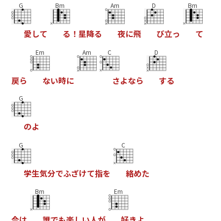
G
Bm
Am
D
Bm
愛
し
て
る
！
星
降
る
夜
に
飛
び
立
っ
て
Em
Am
C
D
戻
ら
な
い
時
に
さ
よ
な
ら
す
る
G
の
よ
G
C
学
生
気
分
で
ふ
ざ
け
て
指
を
絡
め
た
Bm
Em
今
は
誰
で
も
楽
し
い
人
が
好
き
よ