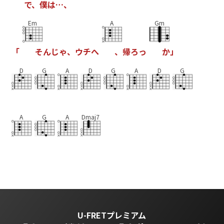
で
、
僕
は
…
、
Em
A
Gm
「
そ
ん
じ
ゃ
、
ウ
チ
へ
、
帰
ろ
っ
か
」
D
G
A
D
G
A
D
G
A
G
A
Dmaj7
U-FRETプレミアム