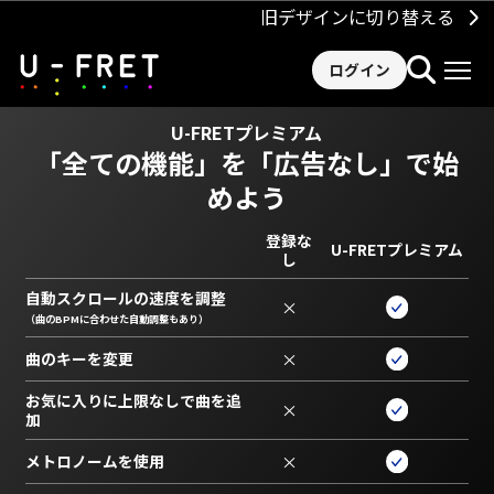
旧デザインに切り替える
ログイン
U-FRETプレミアム
「全ての機能」を
「広告なし」で始
めよう
登録な
U-FRETプレミアム
し
自動スクロールの速度を調整
×
（曲のBPMに合わせた自動調整もあり）
曲のキーを変更
×
お気に入りに上限なしで曲を追
×
加
メトロノームを使用
×