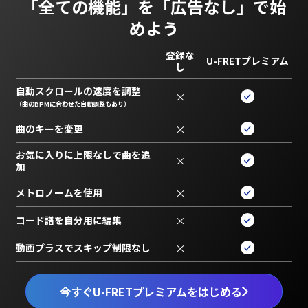
「全ての機能」を
「広告なし」で始
めよう
登録な
U-FRETプレミアム
し
自動スクロールの速度を調整
×
（曲のBPMに合わせた自動調整もあり）
曲のキーを変更
×
お気に入りに上限なしで曲を追
×
加
メトロノームを使用
×
コード譜を自分用に編集
×
動画プラスでスキップ制限なし
×
今すぐU-FRETプレミアムをはじめる