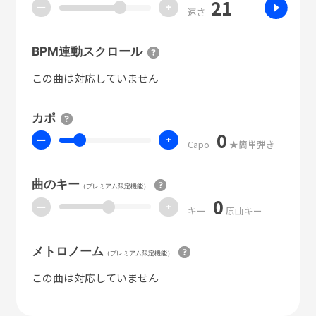
21
ー
+
速さ
BPM連動スクロール
この曲は対応していません
カポ
0
ー
+
Capo
★簡単弾き
曲のキー
（プレミアム限定機能）
0
ー
+
キー
原曲キー
メトロノーム
（プレミアム限定機能）
この曲は対応していません