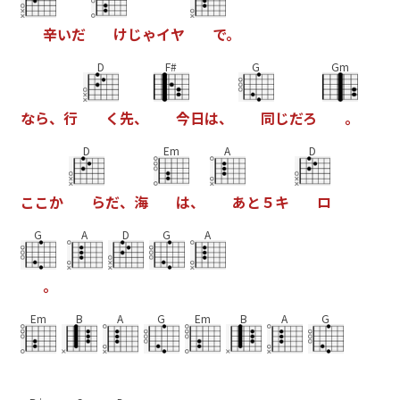
辛
い
だ
け
じ
ゃ
イ
ヤ
で
。
D
F#
G
Gm
な
ら
、
行
く
先
、
今
日
は
、
同
じ
だ
ろ
。
D
Em
A
D
こ
こ
か
ら
だ
、
海
は
、
あ
と
５
キ
ロ
G
A
D
G
A
。
Em
B
A
G
Em
B
A
G