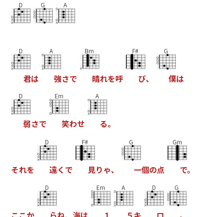
D
G
A
D
A
Bm
F#
G
君
は
強
さ
で
晴
れ
を
呼
び
、
僕
は
D
Em
A
弱
さ
で
笑
わ
せ
る
。
D
F#
G
Gm
そ
れ
を
遠
く
で
見
り
ゃ
、
一
個
の
点
で
。
D
Em
A
D
G
こ
こ
か
ら
ね
、
海
は
１
５
キ
ロ
。