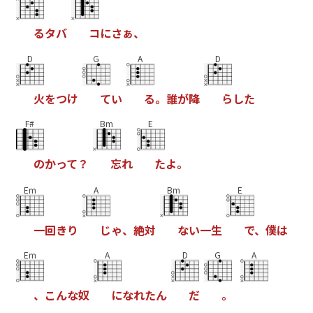
る
タ
バ
コ
に
さ
ぁ
、
D
G
A
D
火
を
つ
け
て
い
る
。
誰
が
降
ら
し
た
F#
Bm
E
の
か
っ
て
？
忘
れ
た
よ
。
Em
A
Bm
E
一
回
き
り
じ
ゃ
、
絶
対
な
い
一
生
で
、
僕
は
Em
A
D
G
A
、
こ
ん
な
奴
に
な
れ
た
ん
だ
。