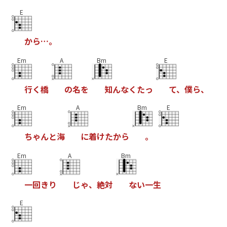
E
か
ら
…
。
Em
A
Bm
E
行
く
橋
の
名
を
知
ん
な
く
た
っ
て
、
僕
ら
、
Em
A
Bm
E
ち
ゃ
ん
と
海
に
着
け
た
か
ら
。
Em
A
Bm
一
回
き
り
じ
ゃ
、
絶
対
な
い
一
生
E