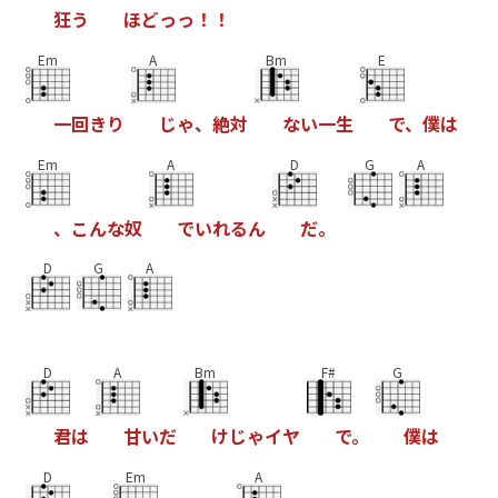
狂
う
ほ
ど
っ
っ
！
！
Em
A
Bm
E
一
回
き
り
じ
ゃ
、
絶
対
な
い
一
生
で
、
僕
は
Em
A
D
G
A
、
こ
ん
な
奴
で
い
れ
る
ん
だ
。
D
G
A
D
A
Bm
F#
G
君
は
甘
い
だ
け
じ
ゃ
イ
ヤ
で
。
僕
は
D
Em
A