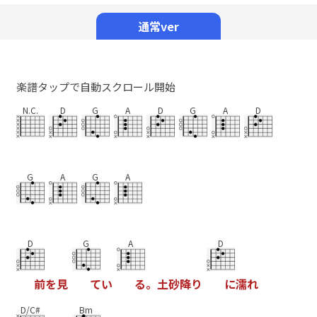
Mute
通常ver
楽譜タップで自動スクロール開始
N.C.
D
G
A
D
G
A
D
G
A
G
A
D
G
A
D
前
を
見
て
い
る
。
土
砂
降
り
に
濡
れ
D/C#
Bm