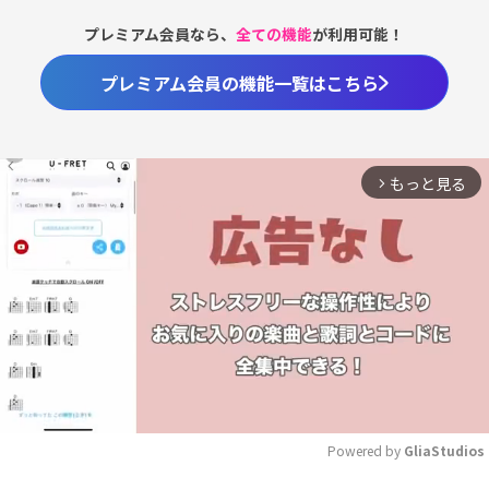
プレミアム会員なら、
全ての機能
が利用可能！
プレミアム会員の機能一覧はこちら
もっと見る
arrow_forward_ios
Powered by 
GliaStudios