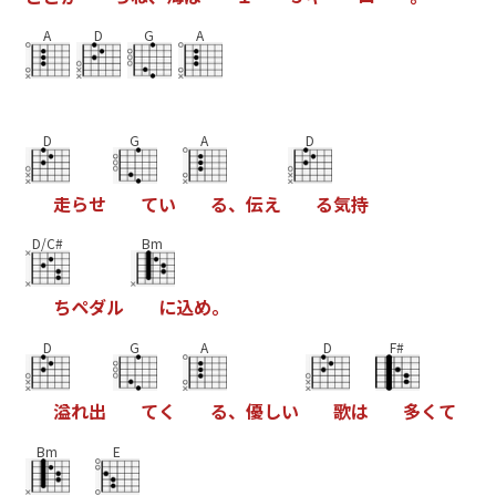
A
D
G
A
D
G
A
D
走
ら
せ
て
い
る
、
伝
え
る
気
持
D/C#
Bm
ち
ペ
ダ
ル
に
込
め
。
D
G
A
D
F#
溢
れ
出
て
く
る
、
優
し
い
歌
は
多
く
て
Bm
E