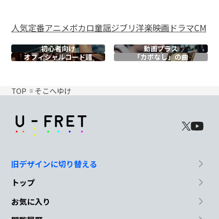
人気
定番
アニメ
ボカロ
童謡
ジブリ
洋楽
映画
ドラマ
CM
初心者向け
動画プラス
オフィシャル
コード譜
「カポなし」の曲
TOP
そこへゆけ
旧デザインに切り替える
トップ
お気に入り