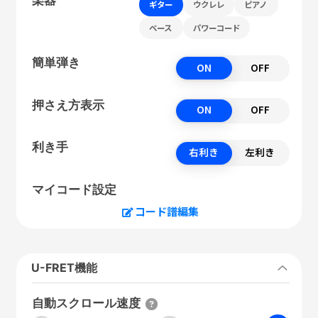
ギター
ウクレレ
ピアノ
ベース
パワーコード
簡単弾き
ON
OFF
押さえ方表示
ON
OFF
利き手
右利き
左利き
マイコード設定
コード譜編集
U-FRET機能
自動スクロール速度