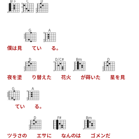
B♭
C
D
G
A
僕
は
見
て
い
る
。
D
D/C#
Bm
D
夜
を
塗
り
替
え
た
花
火
が
蒔
い
た
星
を
見
G
A
て
い
る
。
D
F#
Bm
ツ
ラ
さ
の
エ
サ
に
な
ん
の
は
ゴ
メ
ン
だ