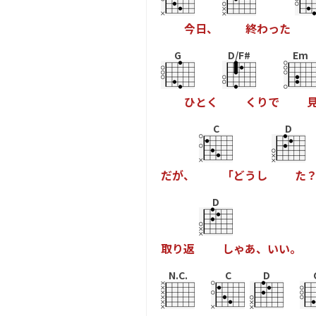
今
日
、
終
わ
っ
た
G
D/F#
Em
ひ
と
く
く
り
で
C
D
だ
が
、
「
ど
う
し
た
D
取
り
返
し
ゃ
あ
、
い
い
。
N.C.
C
D