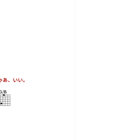
ゃ
あ
、
い
い
。
G/B