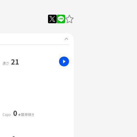
21
速さ
0
Capo
★簡単弾き