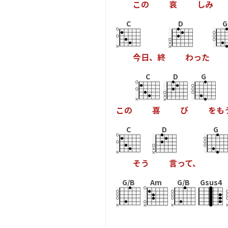
こ
の
哀
し
み
C
D
G
今
日
、
終
わ
っ
た
C
D
G
こ
の
喜
び
を
も
C
D
G
そ
う
言
っ
て
、
G/B
Am
G/B
Gsus4