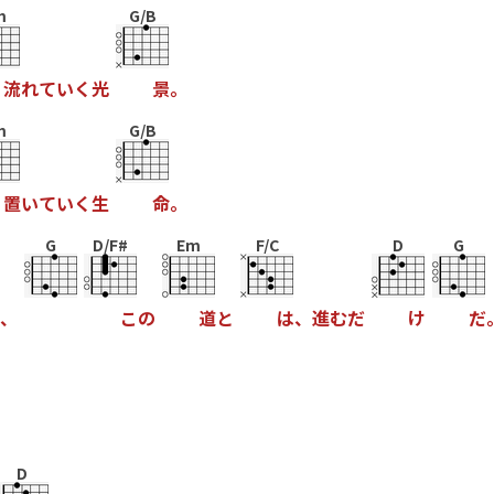
m
G/B
流
れ
て
い
く
光
景
。
m
G/B
置
い
て
い
く
生
命
。
G
D/F#
Em
F/C
D
G
、
こ
の
道
と
は
、
進
む
だ
け
だ
D