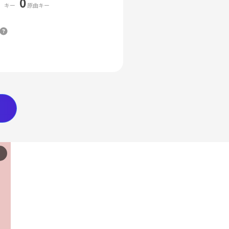
0
キー
原曲キー