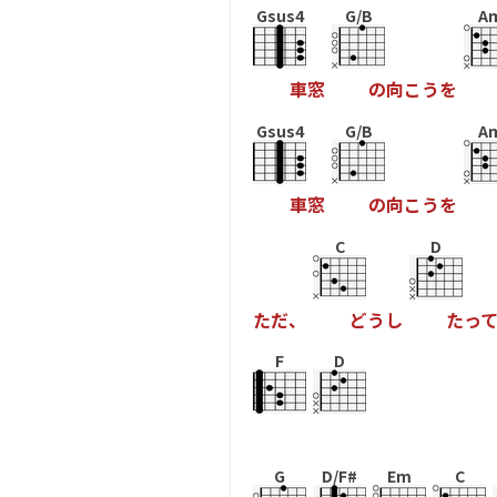
Gsus4
G/B
A
車
窓
の
向
こ
う
を
Gsus4
G/B
A
車
窓
の
向
こ
う
を
C
D
た
だ
、
ど
う
し
た
っ
て
F
D
G
D/F#
Em
C