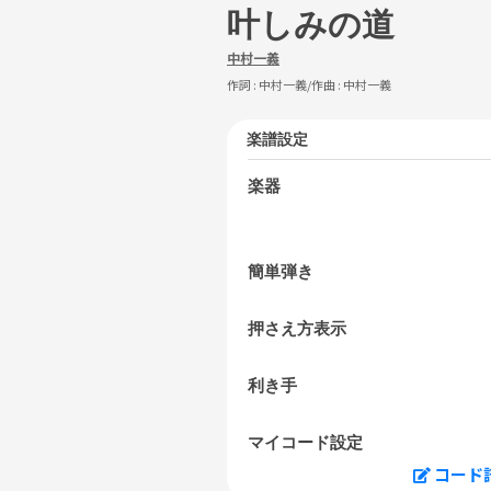
叶しみの道
中村一義
作詞 :
中村一義
/作曲 :
中村一義
楽譜設定
楽器
簡単弾き
押さえ方表示
利き手
マイコード設定
コード