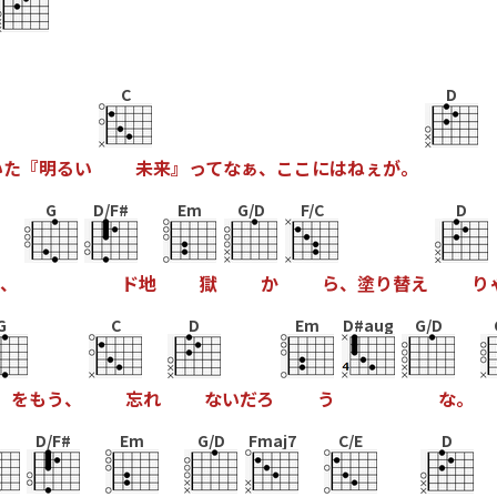
C
D
い
た
『
明
る
い
未
来
』
っ
て
な
ぁ
、
こ
こ
に
は
ね
ぇ
が
。
G
D/F#
Em
G/D
F/C
D
、
ド
地
獄
か
ら
、
塗
り
替
え
り
G
C
D
Em
D#aug
G/D
を
も
う
、
忘
れ
な
い
だ
ろ
う
な
。
D/F#
Em
G/D
Fmaj7
C/E
D