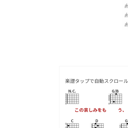
楽譜タップで自動スクロー
N.C.
G/B
こ
の
哀
し
み
を
も
う
、
C
D
G