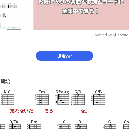
Powered by 
GliaStud
Mute
通常ver
ル開始
N.C.
Em
D#aug
G/D
G/B
忘
れ
な
い
だ
ろ
う
な
。
D/F#
Em
C
D
G
Gs