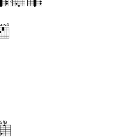
sus4
G/B