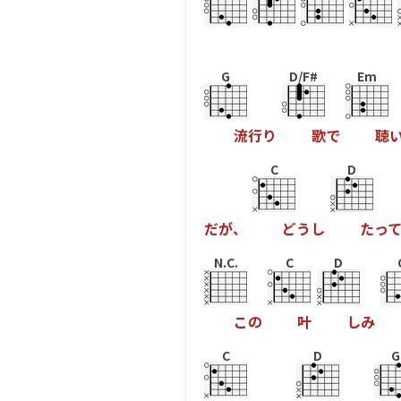
G
D/F#
Em
流
行
り
歌
で
聴
C
D
だ
が
、
ど
う
し
た
っ
て
N.C.
C
D
こ
の
叶
し
み
C
D
G