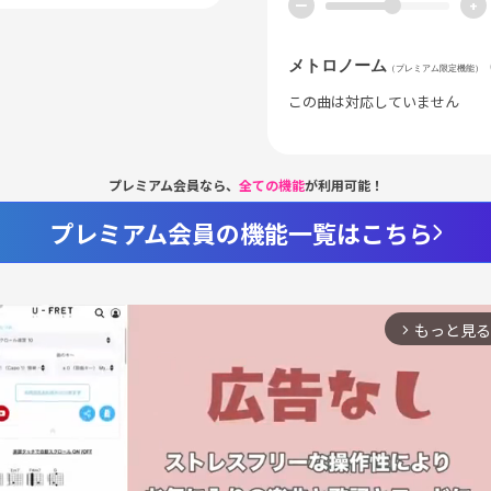
ー
+
メトロノーム
（プレミアム限定機能）
この曲は対応していません
プレミアム会員なら、
全ての機能
が利用可能！
プレミアム会員の機能一覧はこちら
もっと見る
arrow_forward_ios