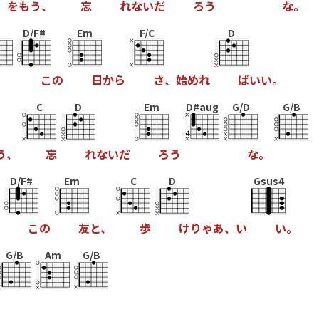
を
も
う
、
忘
れ
な
い
だ
ろ
う
な
。
D/F#
Em
F/C
D
こ
の
日
か
ら
さ
、
始
め
れ
ば
い
い
。
C
D
Em
D#aug
G/D
G/B
う
、
忘
れ
な
い
だ
ろ
う
な
。
D/F#
Em
C
D
Gsus4
こ
の
友
と
、
歩
け
り
ゃ
あ
、
い
い
。
G/B
Am
G/B