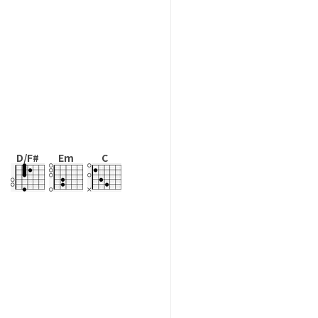
D/F#
Em
C
。