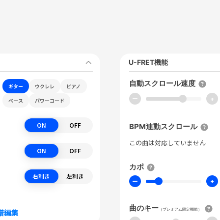
U-FRET機能
自動スクロール速度
ギター
ウクレレ
ピアノ
ー
+
ベース
パワーコード
ON
OFF
BPM連動スクロール
この曲は対応していません
ON
OFF
カポ
右利き
左利き
ー
+
曲のキー
（プレミアム限定機能）
譜編集