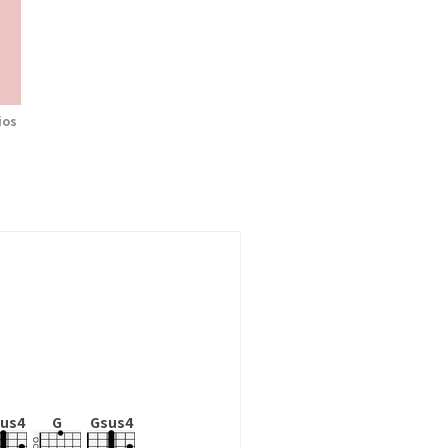
ios
us4
G
Gsus4