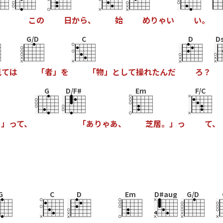
こ
の
日
か
ら
、
始
め
り
ゃ
い
い
。
G/D
C
D
D
見
て
は
「
者
」
を
「
物
」
と
し
て
操
れ
た
ん
だ
ろ
？
G
D/F#
Em
F/C
？
」
っ
て
、
「
あ
り
ゃ
あ
、
芝
居
。
」
っ
て
、
G
C
D
Em
D#aug
G/D