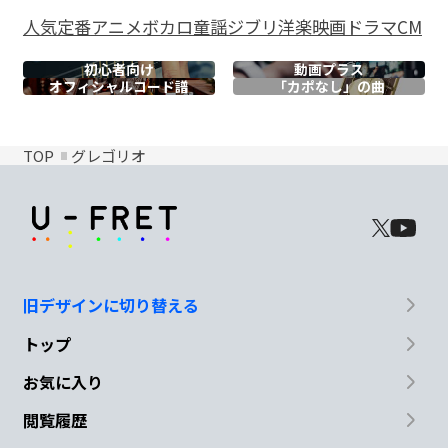
人気
定番
アニメ
ボカロ
童謡
ジブリ
洋楽
映画
ドラマ
CM
初心者向け
動画プラス
オフィシャル
コード譜
「カポなし」の曲
TOP
グレゴリオ
旧デザインに切り替える
トップ
お気に入り
閲覧履歴