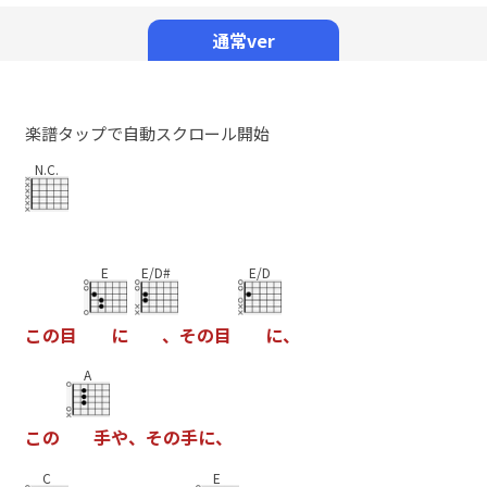
Mute
通常ver
楽譜タップで自動スクロール開始
N.C.
E
E/D#
E/D
こ
の
目
に
、
そ
の
目
に
、
A
こ
の
手
や
、
そ
の
手
に
、
C
E