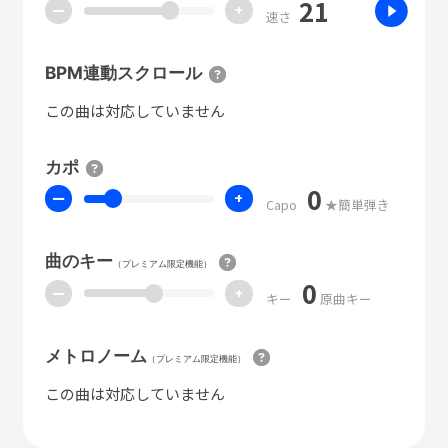
21
ー
+
速さ
BPM連動スクロール
この曲は対応していません
カポ
0
ー
+
Capo
★簡単弾き
曲のキー
（プレミアム限定機能）
0
ー
+
キー
原曲キー
メトロノーム
（プレミアム限定機能）
この曲は対応していません