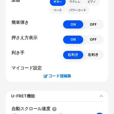
ギター
ウクレレ
ピアノ
ベース
パワーコード
簡単弾き
ON
OFF
押さえ方表示
ON
OFF
利き手
右利き
左利き
マイコード設定
コード譜編集
U-FRET機能
自動スクロール速度