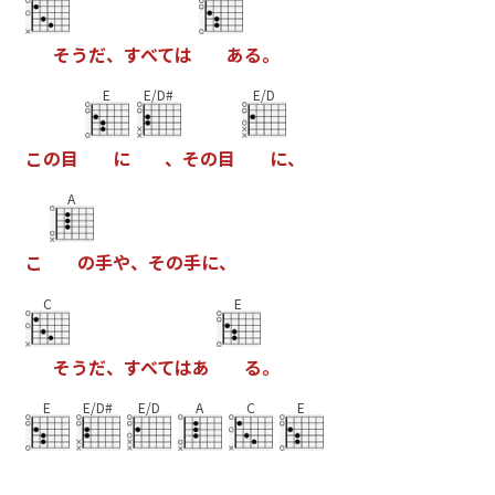
そ
う
だ
、
す
べ
て
は
あ
る
。
E
E/D#
E/D
こ
の
目
に
、
そ
の
目
に
、
A
こ
の
手
や
、
そ
の
手
に
、
C
E
そ
う
だ
、
す
べ
て
は
あ
る
。
E
E/D#
E/D
A
C
E