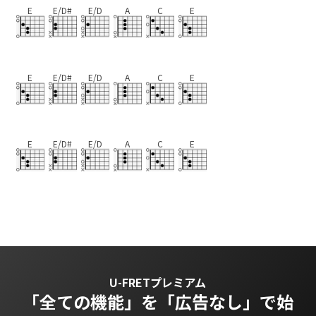
E
E/D#
E/D
A
C
E
E
E/D#
E/D
A
C
E
E
E/D#
E/D
A
C
E
U-FRETプレミアム
「全ての機能」を
「広告なし」で始