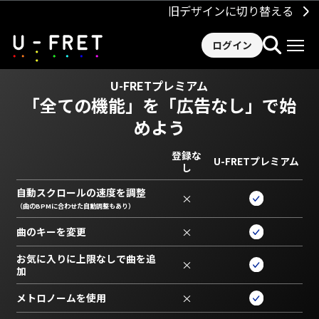
旧デザインに切り替える
ログイン
U-FRETプレミアム
「全ての機能」を
「広告なし」で始
めよう
登録な
U-FRETプレミアム
し
自動スクロールの速度を調整
×
（曲のBPMに合わせた自動調整もあり）
曲のキーを変更
×
お気に入りに上限なしで曲を追
×
加
メトロノームを使用
×