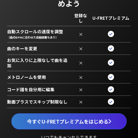
めよう
登録な
U-FRETプレミアム
し
自動スクロールの速度を調整
×
（曲のBPMに合わせた自動調整もあり）
曲のキーを変更
×
お気に入りに上限なしで曲を追
×
加
メトロノームを使用
×
コード譜を自分用に編集
×
動画プラスでスキップ制限なし
×
今すぐU-FRETプレミアムをはじめる
いつでもキャンセルできます