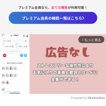
プレミアム会員なら、
全ての機能
が利用可能！
プレミアム会員の機能一覧はこちら
もっと見る
arrow_forward_ios
Powered by 
GliaStudios