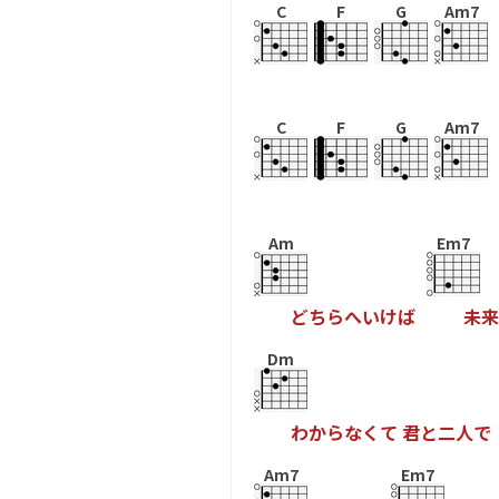
C
F
G
Am7
C
F
G
Am7
Am
Em7
ど
ち
ら
へ
い
け
ば
未
来
Dm
わ
か
ら
な
く
て
君
と
二
人
で
Am7
Em7