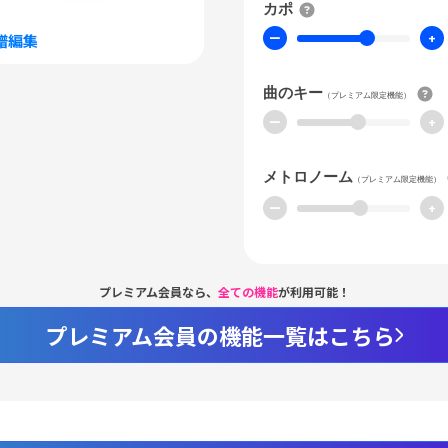
カポ
ー
+
譜編集
曲のキー
（プレミアム限定機能）
ー
+
メトロノーム
（プレミアム限定機能）
ー
+
プレミアム会員なら、
全ての機能
が利用可能！
プレミアム会員の機能一覧はこちら