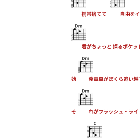
携
帯
捨
て
て
自
由
を
イ
Dm
君
が
ち
ょ
っ
と
探
る
ポ
ケ
ッ
Dm
始
発
電
車
が
ぼ
く
ら
追
い
越
Dm
そ
れ
が
フ
ラ
ッ
シ
ュ
・
ラ
イ
C