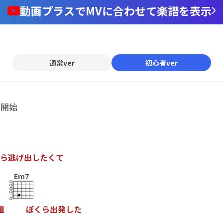
動画プラスでMVに合わせて楽譜を表示
通常ver
初心者ver
ル開始
ら
逃
げ
出
し
た
く
て
Em7
道
ぼ
く
ら
出
発
し
た