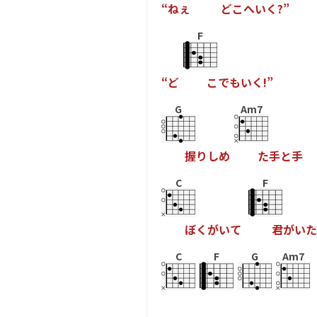
“
ね
ぇ
ど
こ
へ
い
く
?
”
F
“
ど
こ
で
も
い
く
!
”
G
Am7
握
り
し
め
た
手
と
手
C
F
ぼ
く
が
い
て
君
が
い
た
C
F
G
Am7