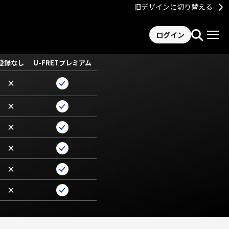
旧デザインに切り替える
ログイン
登録なし
U-FRETプレミアム
×
×
×
×
×
×