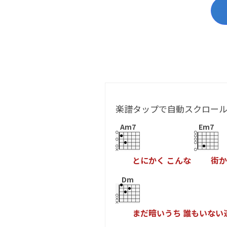
楽譜タップで自動スクロー
Am7
Em7
と
に
か
く
こ
ん
な
街
か
Dm
ま
だ
暗
い
う
ち
誰
も
い
な
い