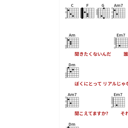
C
F
G
Am7
Am
Em7
聞
き
た
く
な
い
ん
だ
誰
Dm
ぼ
く
に
と
っ
て
リ
ア
ル
じ
ゃ
Am7
Em7
聞
こ
え
て
ま
す
か
?
そ
Dm