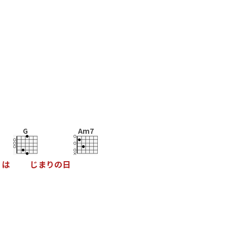
G
Am7
は
じ
ま
り
の
日