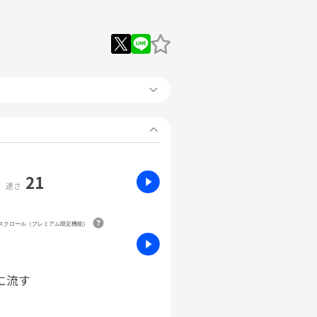
21
速さ
動スクロール（プレミアム限定機能）
に流す