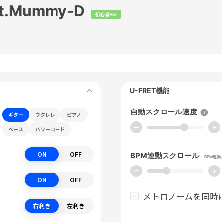
t.Mummy-D
初心者ver
U-FRET機能
自動スクロール速度
ギター
ウクレレ
ピアノ
ー
+
ベース
パワーコード
ON
OFF
BPM連動スクロール
BPM連
ー
+
ON
OFF
メトロノームを同時
右利き
左利き