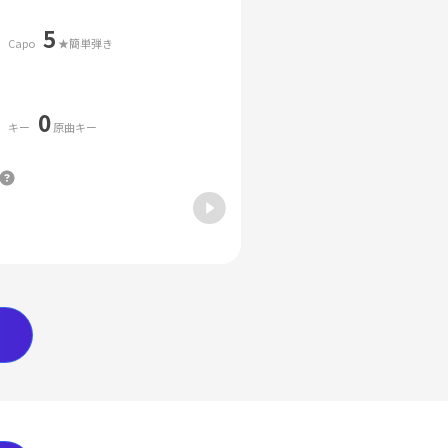
5
Capo
★簡単弾き
0
キー
原曲キー