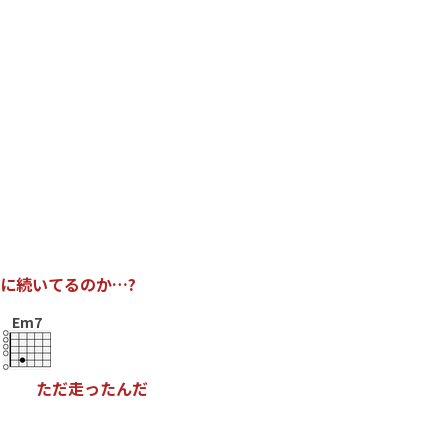
に
続
い
て
る
の
か
…
?
Em7
た
だ
走
っ
た
ん
だ