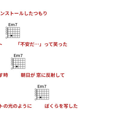
ン
ス
ト
ー
ル
し
た
つ
も
り
Em7
ト
「
不
安
だ
…
」
っ
て
笑
っ
た
Em7
す
時
朝
日
が
窓
に
反
射
し
て
Em7
ト
の
光
の
よ
う
に
ぼ
く
ら
を
写
し
た