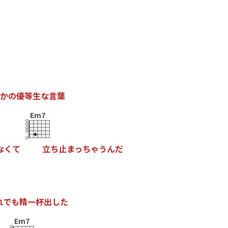
か
の
優
等
生
な
言
葉
Em7
な
く
て
立
ち
止
ま
っ
ち
ゃ
う
ん
だ
れ
で
も
精
一
杯
出
し
た
Em7