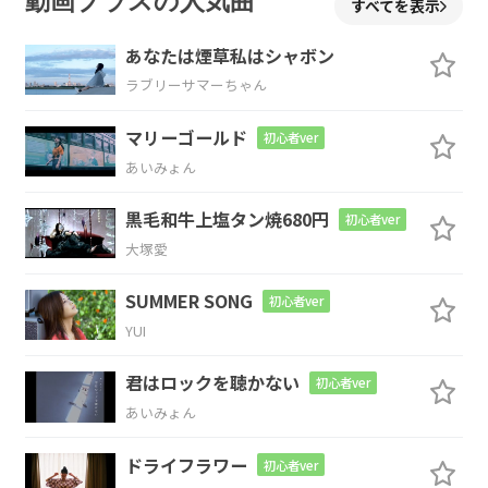
動画プラスの人気曲
すべてを表示
あなたは煙草私はシャボン
ラブリーサマーちゃん
C
B
マリーゴールド
初心者ver
あいみょん
B
N.C.
B
黒毛和牛上塩タン焼680円
初心者ver
大塚愛
し
かばね音頭で踊りましょう
SUMMER SONG
初心者ver
Em
N.C.
Em
YUI
とり憑いた とり憑いた
とり憑いた 何
君はロックを聴かない
初心者ver
あいみょん
かが
ドライフラワー
初心者ver