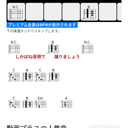
N.C.
B
プレミアム会員はBPMが表示されます
下の楽譜タッチでスキップします。
N.C.
B
N.C.
しかばね音頭で
踊りましょう
C
B
C
B
C
B
Em
A
しかばね
の踊り
C
B
C
B