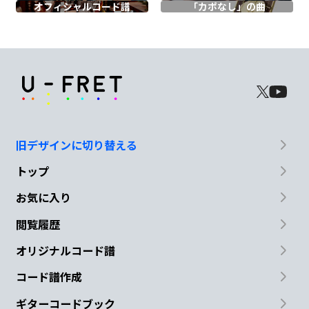
オフィシャル
コード譜
「カポなし」の曲
ラパラ
B
N.C.
死にたいあなたはご招待
B
旧デザインに切り替える
トップ
苦しい浮世を離れて
お気に入り
Em
F#m
閲覧履歴
ここは
甘美な
甘美な
オリジナルコード譜
G
F#7
B
N.C.
コード譜作成
ギターコードブック