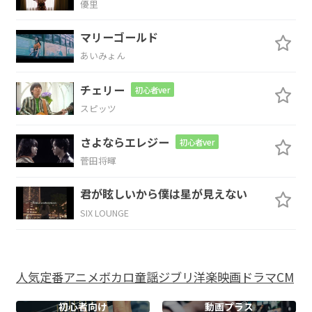
優里
B
マリーゴールド
黄泉の
国へのみちづれに
あいみょん
Em
D
N.C.
G
Am
チェリー
初心者ver
怨念が
怨念が
怨念が
陽気で
スピッツ
さよならエレジー
B
C
B
C
B
C
初心者ver
菅田将暉
楽
しい旅
を 共
君が眩しいから僕は星が見えない
B
C
B
N.C.
SIX LOUNGE
に
しよう
と
C#
C
Fm
人気
定番
アニメ
ボカロ
童謡
ジブリ
洋楽
映画
ドラマ
CM
しかばねの踊りで
頭がカラにな
る パ パ
初心者向け
動画プラス