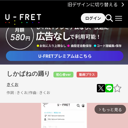
旧デザインに切り替える
ログイン
しかばねの踊り
初心者ver
動画プラス
きくお
作詞 :
きくお
/作曲 :
きくお
もっと見る
arrow_forward_ios