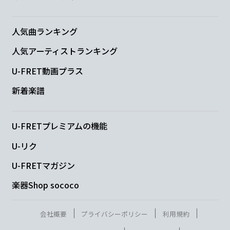
楽園
楽園
だ おいで？
C
B
Em
A
人気曲ランキング
人気アーティストランキング
しかばね
の踊り
しかばね
の踊り
U-FRET動画プラス
C
B7
Em
A
新着楽譜
生きて
ゆくのは
つらかろ
と
U-FRETプレミアムの機能
C
B
Em
A
U-リク
楽
しい
音頭で
心の
ワレメに
U-FRETマガジン
C
B
楽器Shop sococo
腐った腸詰め
つめてゆく
会社概要
プライバシーポリシー
利用規約
C
B
Em
A