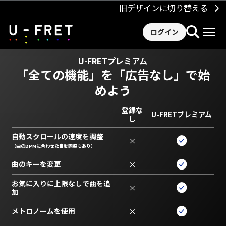
旧デザインに切り替える
ログイン
U-FRETプレミアム
「全ての機能」を
「広告なし」で始
めよう
登録な
U-FRETプレミアム
し
自動スクロールの速度を調整
×
（曲のBPMに合わせた自動調整もあり）
曲のキーを変更
×
お気に入りに上限なしで曲を追
×
加
メトロノームを使用
×