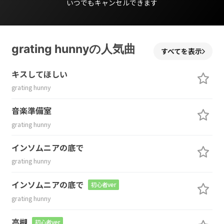
いつでもキャンセルできます
grating hunnyの人気曲
すべてを表示
キスしてほしい
grating hunny
音楽準備室
grating hunny
インソムニアの底で
grating hunny
インソムニアの底で
初心者ver
grating hunny
高槻
初心者ver