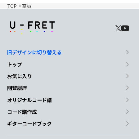
TOP
高槻
旧デザインに切り替える
トップ
お気に入り
閲覧履歴
オリジナルコード譜
コード譜作成
ギターコードブック