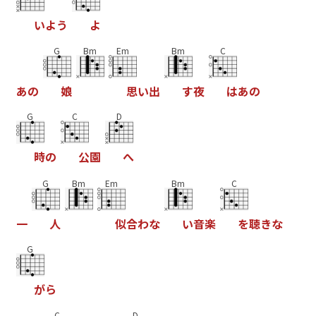
い
よ
う
よ
G
Bm
Em
Bm
C
あ
の
娘
思
い
出
す
夜
は
あ
の
G
C
D
時
の
公
園
へ
G
Bm
Em
Bm
C
一
人
似
合
わ
な
い
音
楽
を
聴
き
な
G
が
ら
C
D