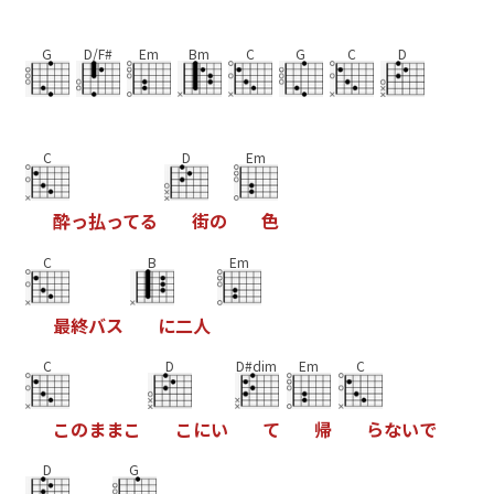
G
D/F#
Em
Bm
C
G
C
D
C
D
Em
酔
っ
払
っ
て
る
街
の
色
C
B
Em
最
終
バ
ス
に
二
人
C
D
D#dim
Em
C
こ
の
ま
ま
こ
こ
に
い
て
帰
ら
な
い
で
D
G