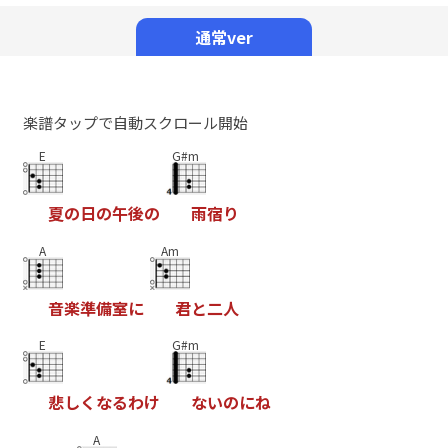
Mute
通常ver
楽譜タップで自動スクロール開始
E
G#m
夏
の
日
の
午
後
の
雨
宿
り
A
Am
音
楽
準
備
室
に
君
と
二
人
E
G#m
悲
し
く
な
る
わ
け
な
い
の
に
ね
A