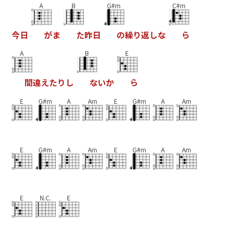
A
B
G#m
C#m
今
日
が
ま
た
昨
日
の
繰
り
返
し
な
ら
A
B
E
間
違
え
た
り
し
な
い
か
ら
E
G#m
A
Am
E
G#m
A
Am
E
G#m
A
Am
E
G#m
A
Am
E
N.C.
E