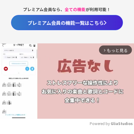
プレミアム会員なら、
全ての機能
が利用可能！
プレミアム会員の機能一覧はこちら
もっと見る
arrow_forward_ios
Powered by 
GliaStudios