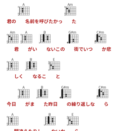
A
Am
君
の
名
前
を
呼
び
た
か
っ
た
Am
A
B
G#m
C#m
君
が
い
な
い
こ
の
街
で
い
つ
か
悲
A
B
E
し
く
な
る
こ
と
A
B
G#m
C#m
今
日
が
ま
た
昨
日
の
繰
り
返
し
な
ら
A
B
E
間
違
え
た
り
し
な
い
か
ら