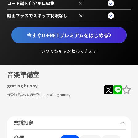
コード譜を自分用に編集
×
動画プラスでスキップ制限なし
×
今すぐU-FRETプレミアムをはじめる
いつでもキャンセルできます
音楽準備室
grating hunny
作詞 :
鈴木太洋
/作曲 :
grating hunny
楽譜設定
楽器