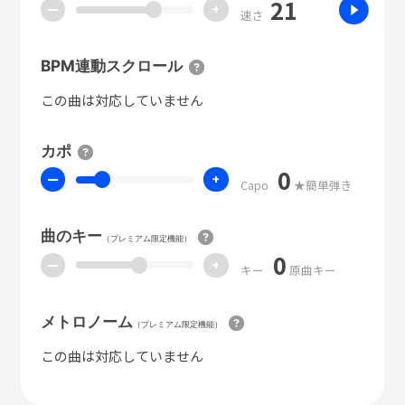
21
ー
+
速さ
BPM連動スクロール
この曲は対応していません
カポ
0
ー
+
Capo
★簡単弾き
曲のキー
（プレミアム限定機能）
0
ー
+
キー
原曲キー
メトロノーム
（プレミアム限定機能）
この曲は対応していません