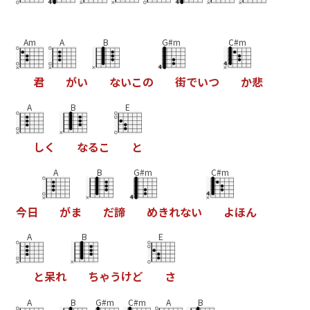
Am
A
B
G#m
C#m
君
が
い
な
い
こ
の
街
で
い
つ
か
悲
A
B
E
し
く
な
る
こ
と
A
B
G#m
C#m
今
日
が
ま
だ
諦
め
き
れ
な
い
よ
ほ
ん
A
B
E
と
呆
れ
ち
ゃ
う
け
ど
さ
A
B
G#m
C#m
A
B