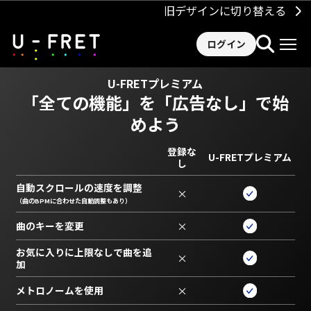
旧デザインに切り替える
ログイン
U-FRETプレミアム
「全ての機能」を
「広告なし」で始
めよう
登録な
U-FRETプレミアム
し
自動スクロールの速度を調整
×
（曲のBPMに合わせた自動調整もあり）
曲のキーを変更
×
お気に入りに上限なしで曲を追
×
加
メトロノームを使用
×