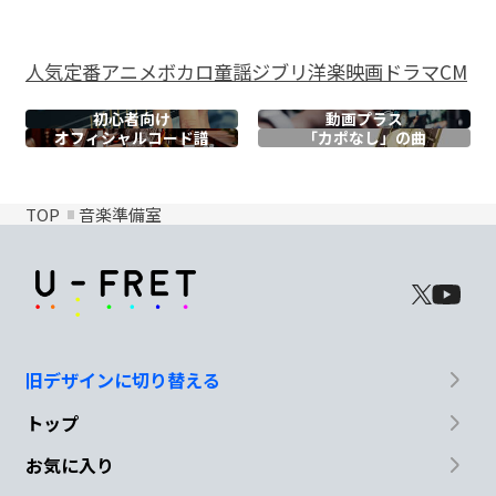
人気
定番
アニメ
ボカロ
童謡
ジブリ
洋楽
映画
ドラマ
CM
初心者向け
動画プラス
オフィシャル
コード譜
「カポなし」の曲
TOP
音楽準備室
旧デザインに切り替える
トップ
お気に入り