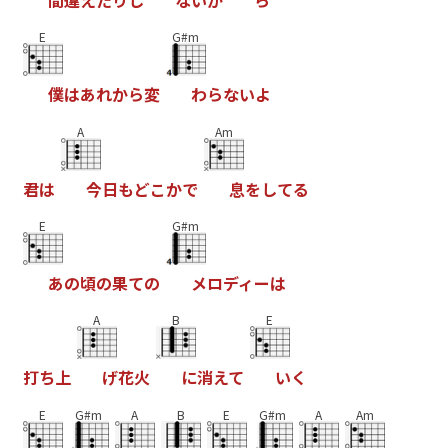
E
G#m
僕
は
あ
れ
か
ら
変
わ
ら
な
い
よ
A
Am
君
は
今
日
も
ど
こ
か
で
息
を
し
て
る
E
G#m
あ
の
頃
の
果
て
の
メ
ロ
デ
ィ
ー
は
A
B
E
打
ち
上
げ
花
火
に
消
え
て
い
く
E
G#m
A
B
E
G#m
A
Am