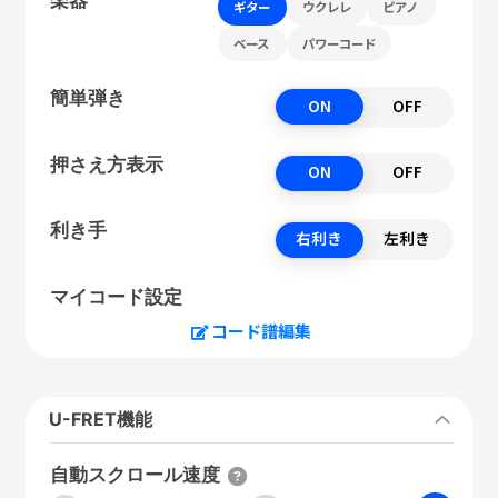
ギター
ウクレレ
ピアノ
ベース
パワーコード
簡単弾き
ON
OFF
押さえ方表示
ON
OFF
利き手
右利き
左利き
マイコード設定
コード譜編集
U-FRET機能
自動スクロール速度