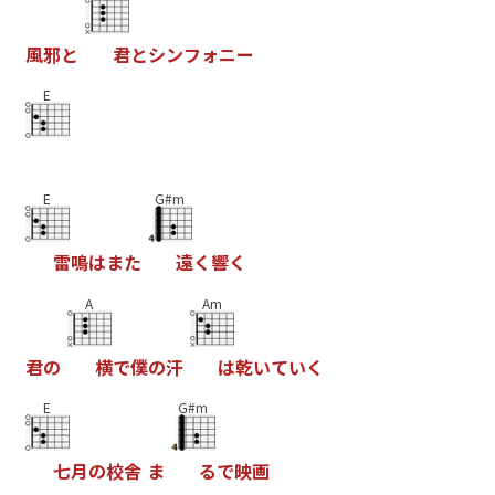
風
邪
と
君
と
シ
ン
フ
ォ
ニ
ー
E
E
G#m
雷
鳴
は
ま
た
遠
く
響
く
A
Am
君
の
横
で
僕
の
汗
は
乾
い
て
い
く
E
G#m
七
月
の
校
舎
ま
る
で
映
画