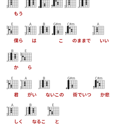
も
う
E
A
B
G#m
C#m
A
僕
ら
は
こ
の
ま
ま
で
い
い
B
E
か
ら
E
A
B
G#m
C#m
君
が
い
な
い
こ
の
街
で
い
つ
か
悲
A
B
E
し
く
な
る
こ
と