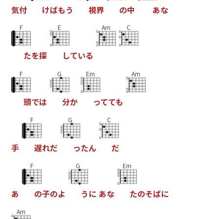
気
付
け
ば
も
う
視
界
の
中
あ
な
F
E
Am
C
た
を
探
し
て
い
る
F
G
Em
Am
頭
で
は
分
か
っ
て
て
も
F
G
C
手
遅
れ
だ
っ
た
ん
だ
F
G
Em
あ
の
子
の
よ
う
に
あ
な
た
の
そ
ば
に
Am