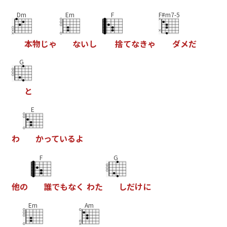
Dm
Em
F
F#m7-5
本
物
じ
ゃ
な
い
し
捨
て
な
き
ゃ
ダ
メ
だ
G
と
E
わ
か
っ
て
い
る
よ
F
G
他
の
誰
で
も
な
く
わ
た
し
だ
け
に
Em
Am