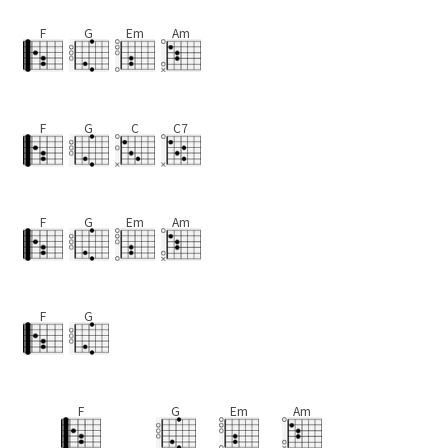
F
G
Em
Am
F
G
C
C7
F
G
Em
Am
F
G
F
G
Em
Am