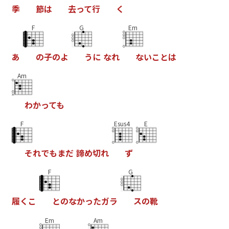
季
節
は
去
っ
て
行
く
F
G
Em
あ
の
子
の
よ
う
に
な
れ
な
い
こ
と
は
Am
わ
か
っ
て
も
F
Esus4
E
そ
れ
で
も
ま
だ
諦
め
切
れ
ず
F
G
履
く
こ
と
の
な
か
っ
た
ガ
ラ
ス
の
靴
Em
Am