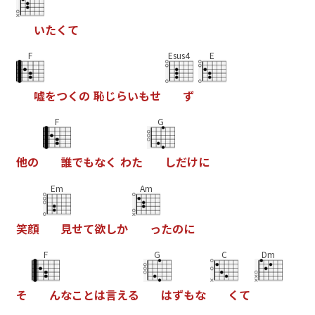
い
た
く
て
F
Esus4
E
嘘
を
つ
く
の
恥
じ
ら
い
も
せ
ず
F
G
他
の
誰
で
も
な
く
わ
た
し
だ
け
に
Em
Am
笑
顔
見
せ
て
欲
し
か
っ
た
の
に
F
G
C
Dm
そ
ん
な
こ
と
は
言
え
る
は
ず
も
な
く
て