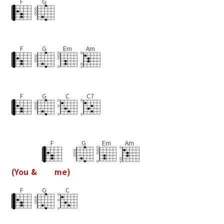
F
G
F
G
Em
Am
F
G
C
C7
F
G
Em
Am
(
Y
o
u
&
m
e
)
F
G
C