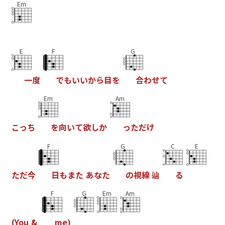
Em
E
F
G
一
度
で
も
い
い
か
ら
目
を
合
わ
せ
て
Em
Am
こ
っ
ち
を
向
い
て
欲
し
か
っ
た
だ
け
F
G
C
E
た
だ
今
日
も
ま
た
あ
な
た
の
視
線
辿
る
F
G
Em
Am
(
Y
o
u
&
m
e
)