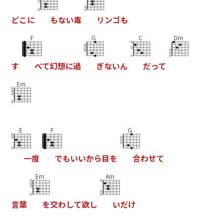
ど
こ
に
も
な
い
毒
リ
ン
ゴ
も
F
G
C
Dm
す
べ
て
幻
想
に
過
ぎ
な
い
ん
だ
っ
て
Em
E
F
G
一
度
で
も
い
い
か
ら
目
を
合
わ
せ
て
Em
Am
言
葉
を
交
わ
し
て
欲
し
い
だ
け