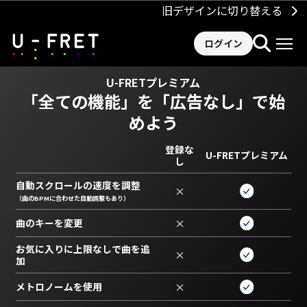
旧デザインに切り替える
ログイン
U-FRETプレミアム
「全ての機能」を
「広告なし」で始
めよう
登録な
U-FRETプレミアム
し
自動スクロールの速度を調整
×
（曲のBPMに合わせた自動調整もあり）
曲のキーを変更
×
お気に入りに上限なしで曲を追
×
加
メトロノームを使用
×