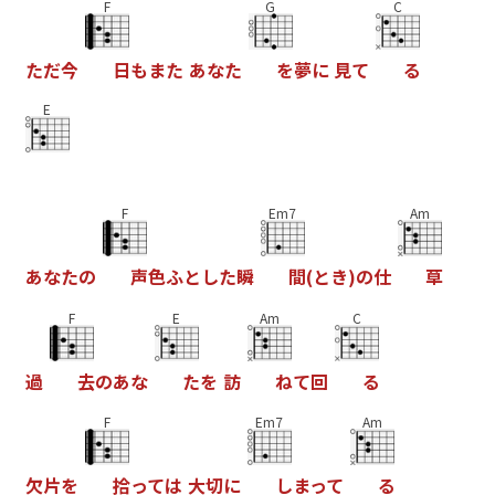
F
G
C
た
だ
今
日
も
ま
た
あ
な
た
を
夢
に
見
て
る
E
F
Em7
Am
あ
な
た
の
声
色
ふ
と
し
た
瞬
間
(
と
き
)
の
仕
草
F
E
Am
C
過
去
の
あ
な
た
を
訪
ね
て
回
る
F
Em7
Am
欠
片
を
拾
っ
て
は
大
切
に
し
ま
っ
て
る