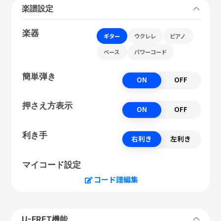
楽譜設定
楽器
ギター
ウクレレ
ピアノ
ベース
パワーコード
簡単弾き
ON
OFF
押さえ方表示
ON
OFF
利き手
右利き
左利き
マイコード設定
コード譜編集
U-FRET機能