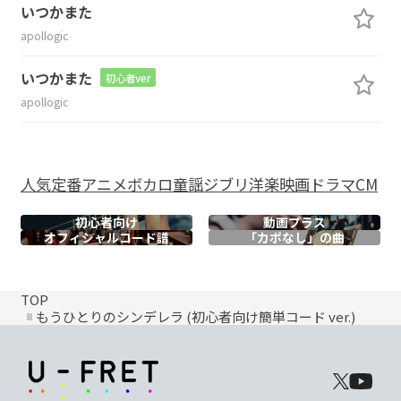
いつかまた
apollogic
いつかまた
初心者ver
apollogic
人気
定番
アニメ
ボカロ
童謡
ジブリ
洋楽
映画
ドラマ
CM
初心者向け
動画プラス
オフィシャル
コード譜
「カポなし」の曲
TOP
もうひとりのシンデレラ (初心者向け簡単コード ver.)