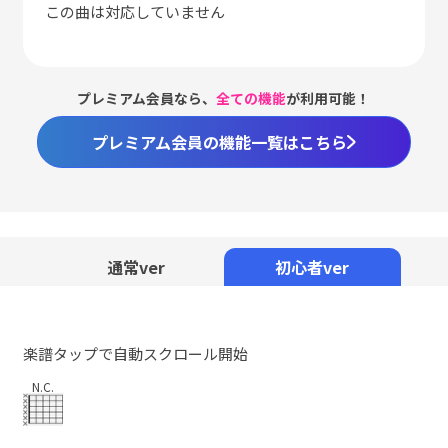
この曲は対応していません
プレミアム会員なら、
全ての機能
が利用可能！
プレミアム会員の機能一覧はこちら
Loaded
:
100.00%
/
Unmute
通常ver
初心者ver
楽譜タップで自動スクロール開始
N.C.