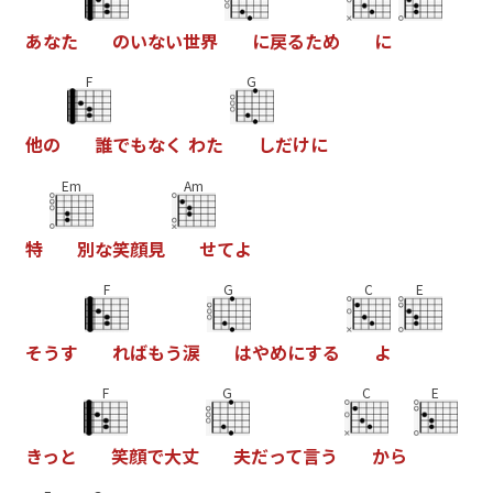
あ
な
た
の
い
な
い
世
界
に
戻
る
た
め
に
F
G
他
の
誰
で
も
な
く
わ
た
し
だ
け
に
Em
Am
特
別
な
笑
顔
見
せ
て
よ
F
G
C
E
そ
う
す
れ
ば
も
う
涙
は
や
め
に
す
る
よ
F
G
C
E
き
っ
と
笑
顔
で
大
丈
夫
だ
っ
て
言
う
か
ら