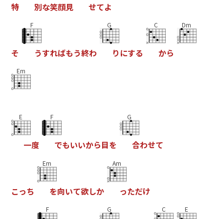
特
別
な
笑
顔
見
せ
て
よ
F
G
C
Dm
そ
う
す
れ
ば
も
う
終
わ
り
に
す
る
か
ら
Em
E
F
G
一
度
で
も
い
い
か
ら
目
を
合
わ
せ
て
Em
Am
こ
っ
ち
を
向
い
て
欲
し
か
っ
た
だ
け
F
G
C
E