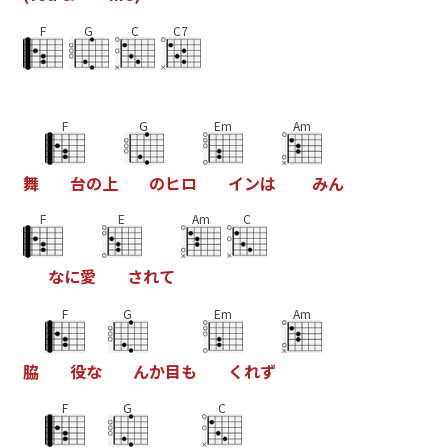
F
G
C
C7
F
G
Em
Am
舞
台
の
上
の
ヒ
ロ
イ
ン
は
み
ん
F
E
Am
C
な
に
愛
さ
れ
て
F
G
Em
Am
脇
役
な
ん
か
目
も
く
れ
ず
F
G
C