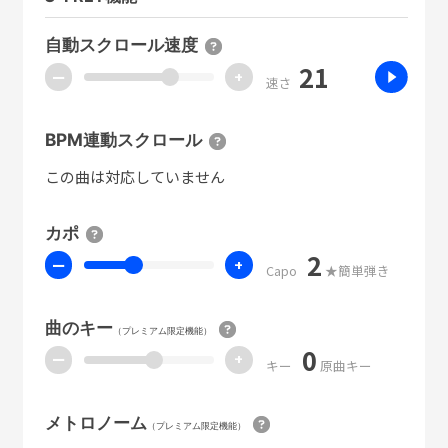
自動スクロール速度
21
ー
+
速さ
BPM連動スクロール
この曲は対応していません
カポ
2
ー
+
Capo
★簡単弾き
曲のキー
（プレミアム限定機能）
0
ー
+
キー
原曲キー
メトロノーム
（プレミアム限定機能）