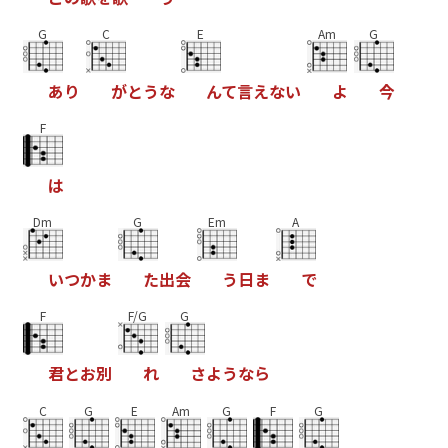
G
C
E
Am
G
あ
り
が
と
う
な
ん
て
言
え
な
い
よ
今
F
は
Dm
G
Em
A
い
つ
か
ま
た
出
会
う
日
ま
で
F
F/G
G
君
と
お
別
れ
さ
よ
う
な
ら
C
G
E
Am
G
F
G