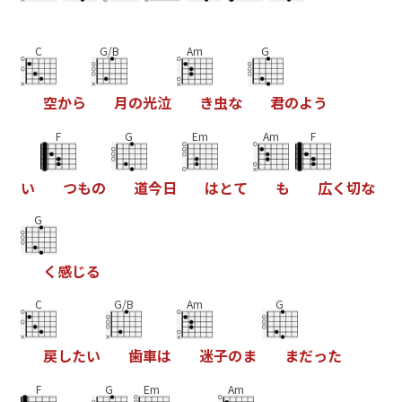
C
G/B
Am
G
空
か
ら
月
の
光
泣
き
虫
な
君
の
よ
う
F
G
Em
Am
F
い
つ
も
の
道
今
日
は
と
て
も
広
く
切
な
G
く
感
じ
る
C
G/B
Am
G
戻
し
た
い
歯
車
は
迷
子
の
ま
ま
だ
っ
た
F
G
Em
Am