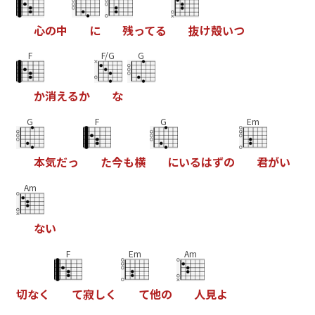
心
の
中
に
残
っ
て
る
抜
け
殻
い
つ
F
F/G
G
か
消
え
る
か
な
G
F
G
Em
本
気
だ
っ
た
今
も
横
に
い
る
は
ず
の
君
が
い
Am
な
い
F
Em
Am
切
な
く
て
寂
し
く
て
他
の
人
見
よ