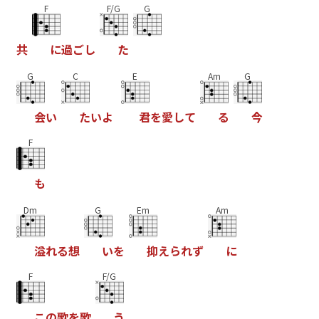
F
F/G
G
共
に
過
ご
し
た
G
C
E
Am
G
会
い
た
い
よ
君
を
愛
し
て
る
今
F
も
Dm
G
Em
Am
溢
れ
る
想
い
を
抑
え
ら
れ
ず
に
F
F/G
こ
の
歌
を
歌
う