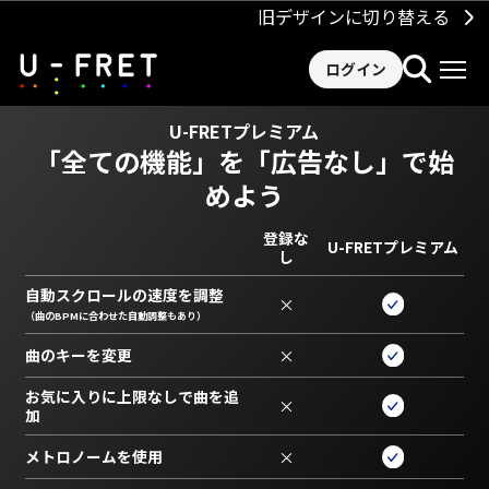
旧デザインに切り替える
ログイン
U-FRETプレミアム
「全ての機能」を
「広告なし」で始
めよう
登録な
U-FRETプレミアム
し
自動スクロールの速度を調整
×
（曲のBPMに合わせた自動調整もあり）
曲のキーを変更
×
お気に入りに上限なしで曲を追
×
加
メトロノームを使用
×