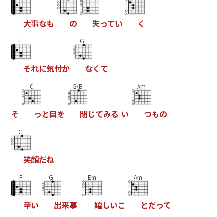
大
事
な
も
の
失
っ
て
い
く
F
G
そ
れ
に
気
付
か
な
く
て
C
G/B
Am
そ
っ
と
目
を
閉
じ
て
み
る
い
つ
も
の
G
笑
顔
だ
ね
F
G
Em
Am
辛
い
出
来
事
嬉
し
い
こ
と
だ
っ
て