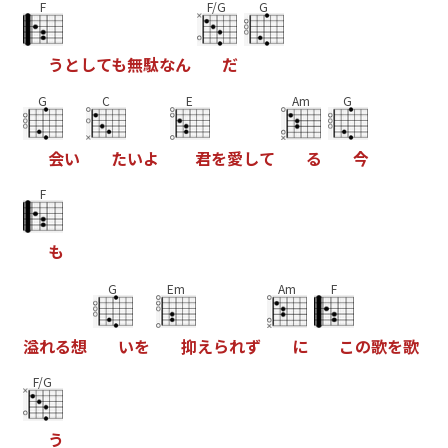
F
F/G
G
う
と
し
て
も
無
駄
な
ん
だ
G
C
E
Am
G
会
い
た
い
よ
君
を
愛
し
て
る
今
F
も
G
Em
Am
F
溢
れ
る
想
い
を
抑
え
ら
れ
ず
に
こ
の
歌
を
歌
F/G
う