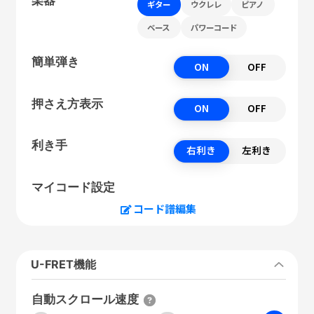
ギター
ウクレレ
ピアノ
ベース
パワーコード
簡単弾き
ON
OFF
押さえ方表示
ON
OFF
利き手
右利き
左利き
マイコード設定
コード譜編集
U-FRET機能
自動スクロール速度