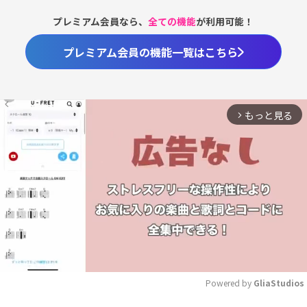
プレミアム会員なら、
全ての機能
が利用可能！
プレミアム会員の機能一覧はこちら
もっと見る
arrow_forward_ios
Powered by 
GliaStudios