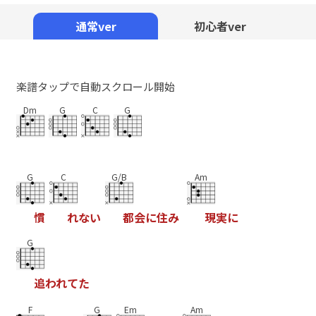
Mute
通常ver
初心者ver
楽譜タップで自動スクロール開始
Dm
G
C
G
G
C
G/B
Am
慣
れ
な
い
都
会
に
住
み
現
実
に
G
追
わ
れ
て
た
F
G
Em
Am