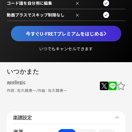
コード譜を自分用に編集
×
動画プラスでスキップ制限なし
×
今すぐU-FRETプレミアムをはじめる
いつでもキャンセルできます
いつかまた
apollogic
作詞 :
佐久間勇一
/作曲 :
佐久間勇一
楽譜設定
楽器