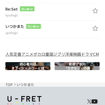
Re:Set
初心者ver
Apollogic
いつかまた
初心者ver
apollogic
人気
定番
アニメ
ボカロ
童謡
ジブリ
洋楽
映画
ドラマ
CM
初心者向け
動画プラス
オフィシャル
コード譜
「カポなし」の曲
TOP
いつかまた