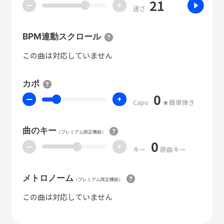
21
ー
+
速さ
BPM連動スクロール
この曲は対応していません
カポ
0
ー
+
Capo
★簡単弾き
曲のキー
（プレミアム限定機能）
0
ー
+
キー
原曲キー
メトロノーム
（プレミアム限定機能）
この曲は対応していません