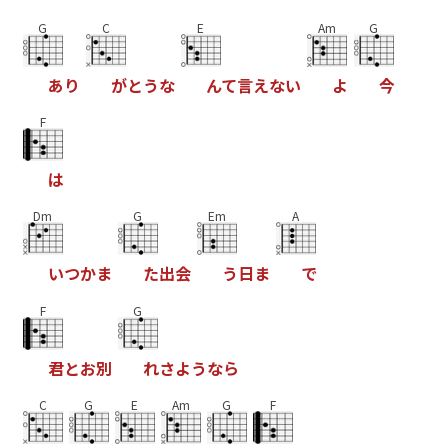
G
C
E
Am
G
あ
り
が
と
う
な
ん
て
言
え
な
い
よ
今
F
は
Dm
G
Em
A
い
つ
か
ま
た
出
会
う
日
ま
で
F
G
君
と
お
別
れ
さ
よ
う
な
ら
C
G
E
Am
G
F