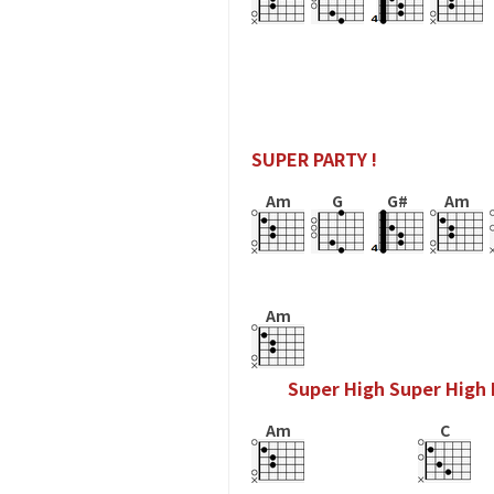
S
U
P
E
R
P
A
R
T
Y
!
Am
G
G#
Am
Am
S
u
p
e
r
H
i
g
h
S
u
p
e
r
H
i
g
h
Am
C