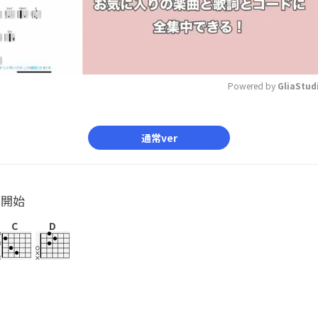
Powered by 
GliaStud
Mute
通常ver
ル開始
C
D