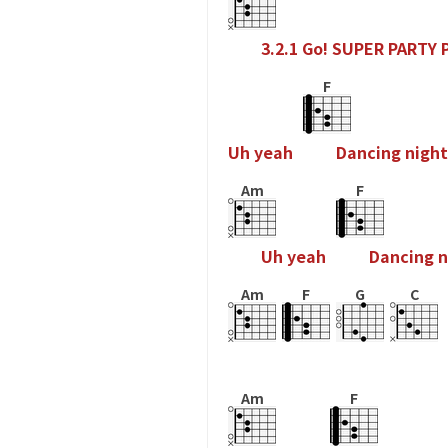
3
.
2
.
1
G
o
!
S
U
P
E
R
P
A
R
T
Y
F
U
h
y
e
a
h
D
a
n
c
i
n
g
n
i
g
h
t
Am
F
U
h
y
e
a
h
D
a
n
c
i
n
g
n
Am
F
G
C
Am
F