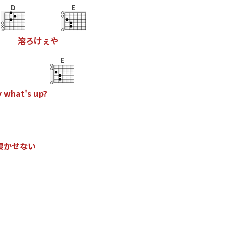
D
E
溶
ろ
け
ぇ
や
E
y
w
h
a
t
'
s
u
p
?
寝
か
せ
な
い