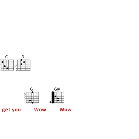
C
D
G
G#
I
g
e
t
y
o
u
W
o
w
W
o
w