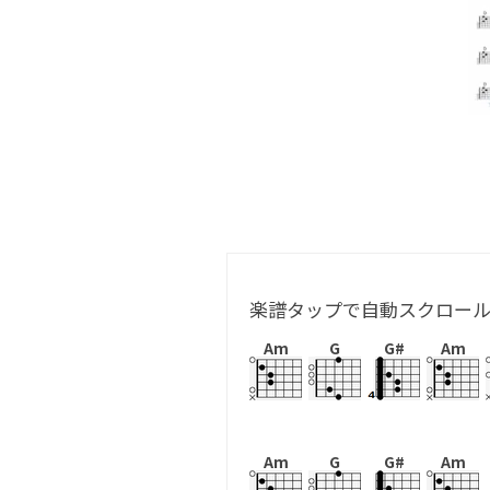
楽譜タップで自動スクロー
Am
G
G#
Am
Am
G
G#
Am