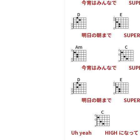
今
宵
は
み
ん
な
で
S
U
P
D
E
明
日
の
朝
ま
で
S
U
P
E
R
Am
C
今
宵
は
み
ん
な
で
S
U
P
D
E
明
日
の
朝
ま
で
S
U
P
E
R
C
U
h
y
e
a
h
H
I
G
H
に
な
っ
て