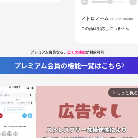
ー
+
メトロノーム
（プレミアム限定機能）
この曲は対応していません
プレミアム会員なら、
全ての機能
が利用可能！
プレミアム会員の機能一覧はこちら
もっと見る
arrow_forward_ios