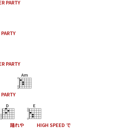
E
R
P
A
R
T
Y
P
A
R
T
Y
E
R
P
A
R
T
Y
Am
P
A
R
T
Y
D
E
踊
れ
や
H
I
G
H
S
P
E
E
D
で