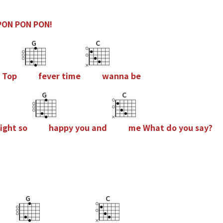
P
O
N
P
O
N
P
O
N
!
G
C
T
o
p
f
e
v
e
r
t
i
m
e
w
a
n
n
a
b
e
G
C
i
g
h
t
s
o
h
a
p
p
y
y
o
u
a
n
d
m
e
W
h
a
t
d
o
y
o
u
s
a
y
?
G
C