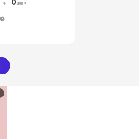
0
キー
原曲キー