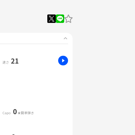
21
速さ
0
Capo
★簡単弾き