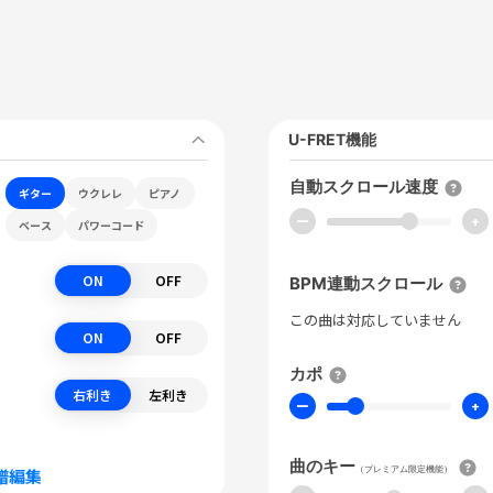
U-FRET機能
自動スクロール速度
ギター
ウクレレ
ピアノ
ー
+
ベース
パワーコード
ON
OFF
BPM連動スクロール
この曲は対応していません
ON
OFF
カポ
右利き
左利き
ー
+
曲のキー
（プレミアム限定機能）
譜編集