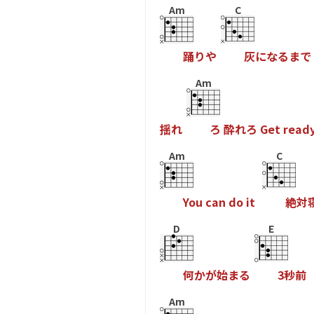
Am
C
踊
り
や
灰
に
な
る
ま
で
Am
揺
れ
ろ
酔
れ
ろ
G
e
t
r
e
a
d
Am
C
Y
o
u
c
a
n
d
o
i
t
絶
対
D
E
何
か
が
始
ま
る
3
秒
前
Am