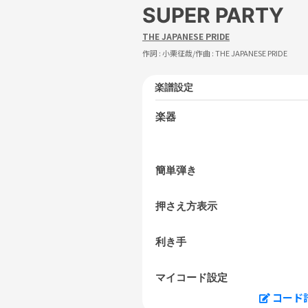
SUPER PARTY
THE JAPANESE PRIDE
作詞 :
小栗征哉
/作曲 :
THE JAPANESE PRIDE
楽譜設定
楽器
簡単弾き
押さえ方表示
利き手
マイコード設定
コード