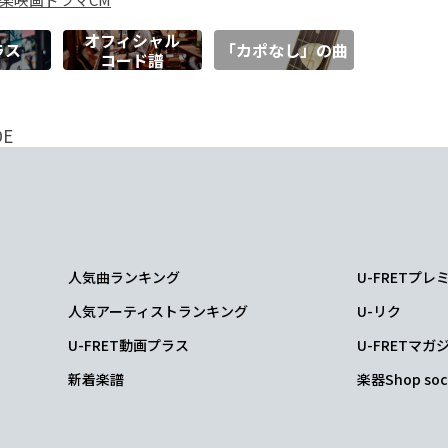
オフィシャル
ラス
「カポなし」の曲
コード譜
DE
人気曲ランキング
U-FRETプ
人気アーティストランキング
U-リク
U-FRET動画プラス
U-FRETマガ
新着楽譜
楽器Shop soc