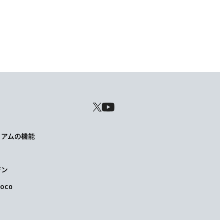
レミアムの機能
ジン
oco