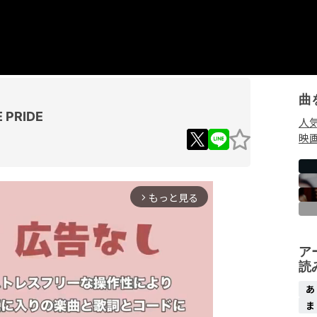
曲
 PRIDE
人
映
もっと見る
arrow_forward_ios
ア
読