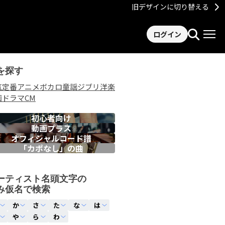
旧デザインに切り替える
ログイン
を探す
気
定番
アニメ
ボカロ
童謡
ジブリ
洋楽
画
ドラマ
CM
初心者向け
動画プラス
オフィシャルコード譜
「カポなし」の曲
ーティスト名頭文字の
み仮名で検索