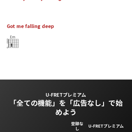
G
o
t
m
e
f
a
l
l
i
n
g
d
e
e
p
Em
U-FRETプレミアム
「全ての機能」を
「広告なし」で始
めよう
登録な
U-FRETプレミアム
し