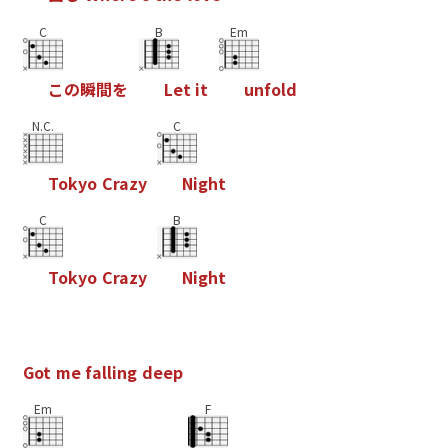
C
B
Em
こ
の
瞬
間
を
L
e
t
i
t
u
n
f
o
l
d
N.C.
C
T
o
k
y
o
C
r
a
z
y
N
i
g
h
t
C
B
T
o
k
y
o
C
r
a
z
y
N
i
g
h
t
G
o
t
m
e
f
a
l
l
i
n
g
d
e
e
p
Em
F