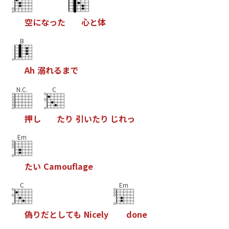
空
に
な
っ
た
心
と
体
B
A
h
溺
れ
る
ま
で
N.C.
C
押
し
た
り
引
い
た
り
じ
れ
っ
Em
た
い
C
a
m
o
u
f
a
g
e
C
Em
偽
り
だ
と
し
て
も
N
i
c
e
l
y
d
o
n
e