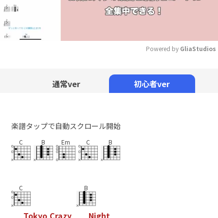
Powered by 
GliaStudios
Mute
通常ver
初心者ver
楽譜タップで自動スクロール開始
C
B
Em
C
B
C
B
T
o
k
y
o
C
r
a
z
y
N
i
g
h
t