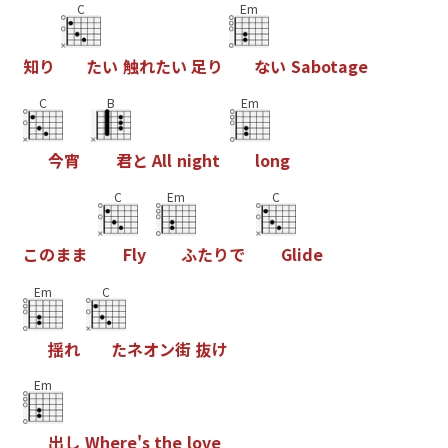
C
Em
知
り
た
い
触
れ
た
い
足
り
な
い
S
a
b
o
t
a
g
e
C
B
Em
今
宵
君
と
A
l
l
n
i
g
h
t
l
o
n
g
C
Em
C
こ
の
ま
ま
F
l
y
ふ
た
り
で
G
l
i
d
e
Em
C
揺
れ
た
ネ
オ
ン
街
抜
け
Em
出
し
W
h
e
r
e
'
s
t
h
e
l
o
v
e