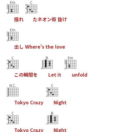
Em
C
揺
れ
た
ネ
オ
ン
街
抜
け
Em
出
し
W
h
e
r
e
'
s
t
h
e
l
o
v
e
C
B
Em
こ
の
瞬
間
を
L
e
t
i
t
u
n
f
o
l
d
N.C.
C
T
o
k
y
o
C
r
a
z
y
N
i
g
h
t
C
B
T
o
k
y
o
C
r
a
z
y
N
i
g
h
t