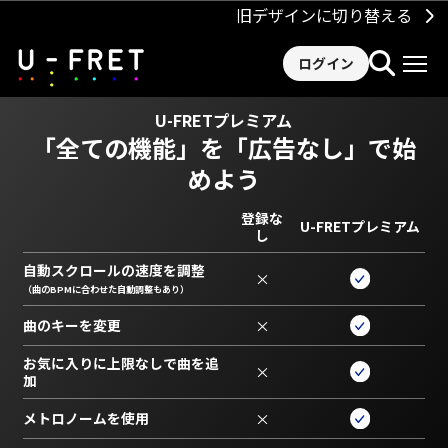
旧デザインに切り替える
ログイン
U-FRETプレミアム
「全ての機能」を
「広告なし」で始
めよう
登録な
U-FRETプレミアム
し
自動スクロールの速度を調整
×
（曲のBPMに合わせた自動調整もあり）
曲のキーを変更
×
お気に入りに上限なしで曲を追
×
加
メトロノームを使用
×