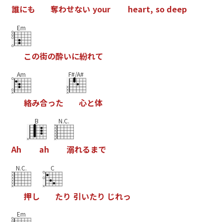
誰
に
も
奪
わ
せ
な
い
y
o
u
r
h
e
a
r
t
,
s
o
d
e
e
p
Em
こ
の
街
の
酔
い
に
紛
れ
て
Am
F#/A#
絡
み
合
っ
た
心
と
体
B
N.C.
A
h
a
h
溺
れ
る
ま
で
N.C.
C
押
し
た
り
引
い
た
り
じ
れ
っ
Em