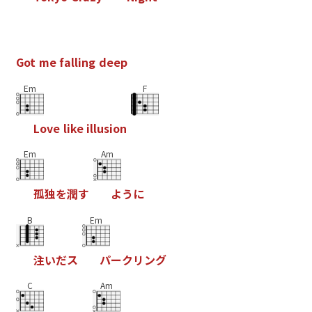
G
o
t
m
e
f
a
l
l
i
n
g
d
e
e
p
Em
F
L
o
v
e
l
i
k
e
i
l
l
u
s
i
o
n
Em
Am
孤
独
を
潤
す
よ
う
に
B
Em
注
い
だ
ス
パ
ー
ク
リ
ン
グ
C
Am