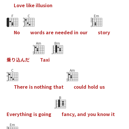
L
o
v
e
l
i
k
e
i
l
l
u
s
i
o
n
F
C
Em
N
o
w
o
r
d
s
a
r
e
n
e
e
d
e
d
i
n
o
u
r
s
t
o
r
y
Am
Bm
乗
り
込
ん
だ
T
a
x
i
C
Am
T
h
e
r
e
i
s
n
o
t
h
i
n
g
t
h
a
t
c
o
u
l
d
h
o
l
d
u
s
B
E
v
e
r
y
t
h
i
n
g
i
s
g
o
i
n
g
f
a
n
c
y
,
a
n
d
y
o
u
k
n
o
w
i
t
Em