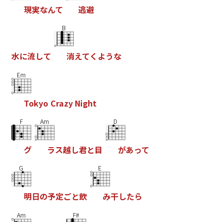
現
実
な
ん
て
逃
避
B
水
に
流
し
て
消
え
て
く
よ
う
な
Em
T
o
k
y
o
C
r
a
z
y
N
i
g
h
t
F
Am
D
グ
ラ
ス
越
し
君
と
目
が
あ
っ
て
G
E
明
日
の
予
定
ご
と
飲
み
干
し
た
ら
Am
F#