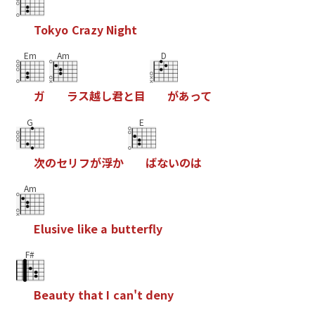
T
o
k
y
o
C
r
a
z
y
N
i
g
h
t
Em
Am
D
ガ
ラ
ス
越
し
君
と
目
が
あ
っ
て
G
E
次
の
セ
リ
フ
が
浮
か
ば
な
い
の
は
Am
E
l
u
s
i
v
e
l
i
k
e
a
b
u
t
t
e
r
f
y
F#
B
e
a
u
t
y
t
h
a
t
I
c
a
n
'
t
d
e
n
y