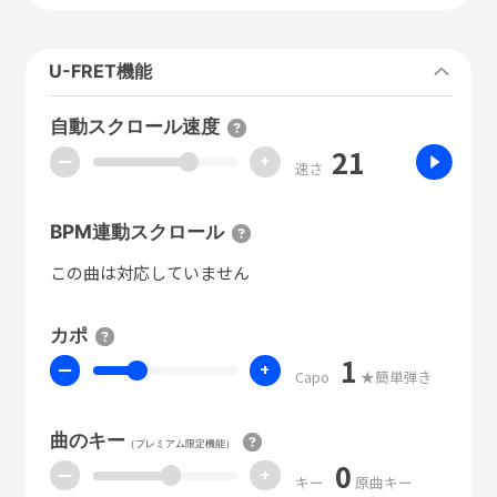
U-FRET機能
自動スクロール速度
21
ー
+
速さ
BPM連動スクロール
この曲は対応していません
カポ
1
ー
+
Capo
★簡単弾き
曲のキー
（プレミアム限定機能）
0
ー
+
キー
原曲キー