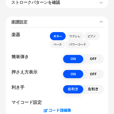
ストロークパターンを確認
楽譜設定
楽器
ギター
ウクレレ
ピアノ
ベース
パワーコード
簡単弾き
ON
OFF
押さえ方表示
ON
OFF
利き手
右利き
左利き
マイコード設定
コード譜編集