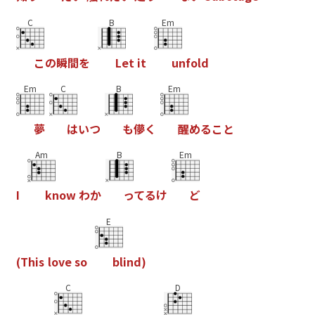
C
B
Em
こ
の
瞬
間
を
L
e
t
i
t
u
n
f
o
l
d
Em
C
B
Em
夢
は
い
つ
も
儚
く
醒
め
る
こ
と
Am
B
Em
I
k
n
o
w
わ
か
っ
て
る
け
ど
E
(
T
h
i
s
l
o
v
e
s
o
b
l
i
n
d
)
C
D