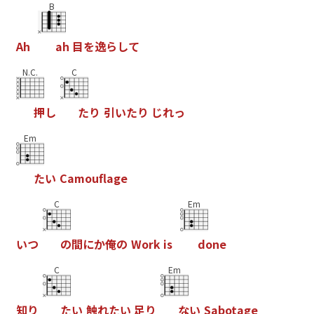
B
A
h
a
h
目
を
逸
ら
し
て
N.C.
C
押
し
た
り
引
い
た
り
じ
れ
っ
Em
た
い
C
a
m
o
u
f
a
g
e
C
Em
い
つ
の
間
に
か
俺
の
W
o
r
k
i
s
d
o
n
e
C
Em
知
り
た
い
触
れ
た
い
足
り
な
い
S
a
b
o
t
a
g
e