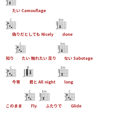
た
い
C
a
m
o
u
f
a
g
e
C
Em
偽
り
だ
と
し
て
も
N
i
c
e
l
y
d
o
n
e
C
Em
知
り
た
い
触
れ
た
い
足
り
な
い
S
a
b
o
t
a
g
e
C
B
Em
今
宵
君
と
A
l
l
n
i
g
h
t
l
o
n
g
C
Em
C
こ
の
ま
ま
F
l
y
ふ
た
り
で
G
l
i
d
e