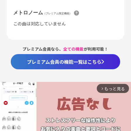
メトロノーム
（プレミアム限定機能）
この曲は対応していません
プレミアム会員なら、
全ての機能
が利用可能！
プレミアム会員の機能一覧はこちら
もっと見る
arrow_forward_ios