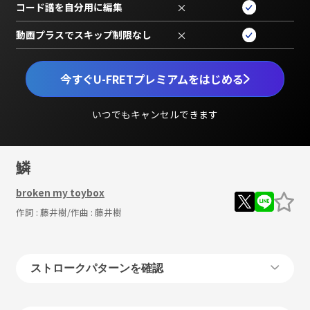
コード譜を自分用に編集
×
動画プラスでスキップ制限なし
×
今すぐU-FRETプレミアムをはじめる
いつでもキャンセルできます
鱗
broken my toybox
作詞 :
藤井樹
/作曲 :
藤井樹
ストロークパターンを確認