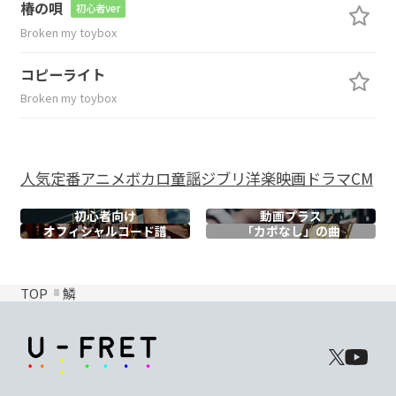
椿の唄
初心者ver
Broken my toybox
コピーライト
Broken my toybox
人気
定番
アニメ
ボカロ
童謡
ジブリ
洋楽
映画
ドラマ
CM
初心者向け
動画プラス
オフィシャル
コード譜
「カポなし」の曲
TOP
鱗