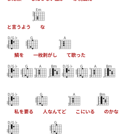
Em
と
言
う
よ
う
な
D/G♭
G
A
鱗
を
一
枚
剥
が
し
て
歌
っ
た
D/G♭
G
A
Bm
D/G♭
G
A
Bm
D/G♭
G
A
Bm
私
を
要
る
人
な
ん
て
ど
こ
に
い
る
の
か
な
D/G♭
G