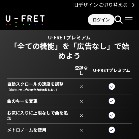
旧デザインに切り替える
ログイン
U-FRETプレミアム
「全ての機能」を
「広告なし」で始
めよう
登録な
U-FRETプレミアム
し
自動スクロールの速度を調整
×
（曲のBPMに合わせた自動調整もあり）
曲のキーを変更
×
お気に入りに上限なしで曲を追
×
加
メトロノームを使用
×