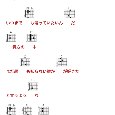
D/G♭
G
い
つ
ま
で
も
浸
っ
て
い
た
い
ん
だ
A
Bm
貴
方
の
中
C
D
ま
だ
顔
も
知
ら
な
い
誰
か
が
好
き
だ
Em
と
言
う
よ
う
な
D/G♭
G
A