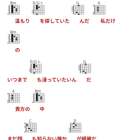
Bm
D/G♭
G
A
温
も
り
を
探
し
て
い
た
ん
だ
私
だ
け
Bm
の
D/G♭
G
い
つ
ま
で
も
浸
っ
て
い
た
い
ん
だ
A
Bm
貴
方
の
中
C
D
ま
だ
顔
も
知
ら
な
い
誰
か
が
綺
麗
だ