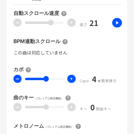
自動スクロール速度
21
ー
+
速さ
BPM連動スクロール
この曲は対応していません
カポ
4
ー
+
Capo
★簡単弾き
曲のキー
（プレミアム限定機能）
0
ー
+
キー
原曲キー
メトロノーム
（プレミアム限定機能）