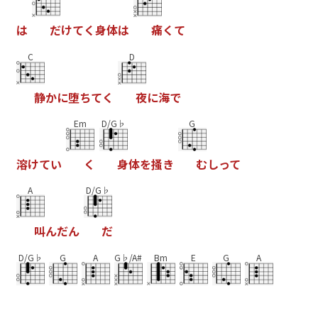
は
だ
け
て
く
身
体
は
痛
く
て
C
D
静
か
に
堕
ち
て
く
夜
に
海
で
Em
D/G♭
G
溶
け
て
い
く
身
体
を
掻
き
む
し
っ
て
A
D/G♭
叫
ん
だ
ん
だ
D/G♭
G
A
G♭/A#
Bm
E
G
A