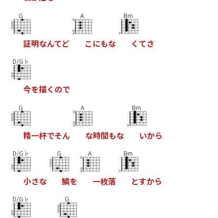
G
A
Bm
証
明
な
ん
て
ど
こ
に
も
な
く
て
さ
D/G♭
今
を
描
く
の
で
G
A
Bm
精
一
杯
で
そ
ん
な
時
間
も
な
い
か
ら
D/G♭
G
A
Bm
小
さ
な
鱗
を
一
枚
落
と
す
か
ら
D/G♭
G