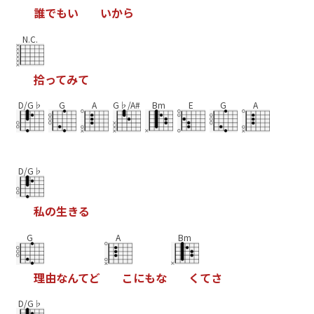
誰
で
も
い
い
か
ら
N.C.
拾
っ
て
み
て
D/G♭
G
A
G♭/A#
Bm
E
G
A
D/G♭
私
の
生
き
る
G
A
Bm
理
由
な
ん
て
ど
こ
に
も
な
く
て
さ
D/G♭