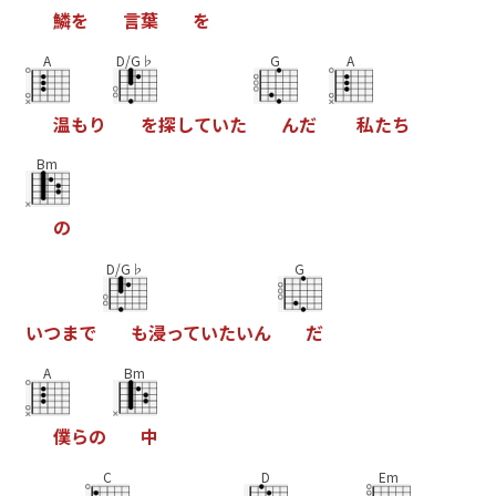
鱗
を
言
葉
を
A
D/G♭
G
A
温
も
り
を
探
し
て
い
た
ん
だ
私
た
ち
Bm
の
D/G♭
G
い
つ
ま
で
も
浸
っ
て
い
た
い
ん
だ
A
Bm
僕
ら
の
中
C
D
Em