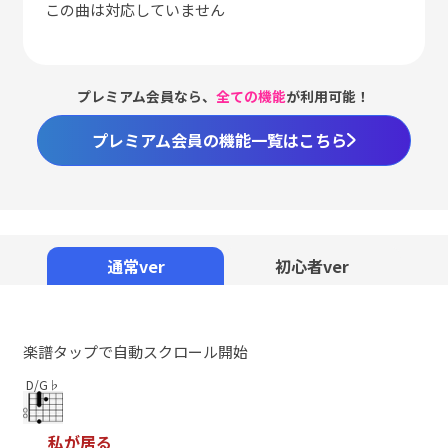
この曲は対応していません
プレミアム会員なら、
全ての機能
が利用可能！
プレミアム会員の機能一覧はこちら
Loaded
:
98.37%
/
Unmute
通常ver
初心者ver
楽譜タップで自動スクロール開始
D/G♭
私
が
居
る