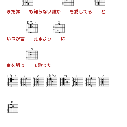
ま
だ
顔
も
知
ら
な
い
誰
か
を
愛
し
て
る
と
D/G♭
G
い
つ
か
言
え
る
よ
う
に
A
身
を
切
っ
て
歌
っ
た
D/G♭
G
A
G♭/A#
Bm
E
G
A
D