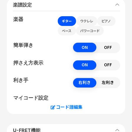
楽譜設定
楽器
ギター
ウクレレ
ピアノ
ベース
パワーコード
簡単弾き
ON
OFF
押さえ方表示
ON
OFF
利き手
右利き
左利き
マイコード設定
コード譜編集
U-FRET機能