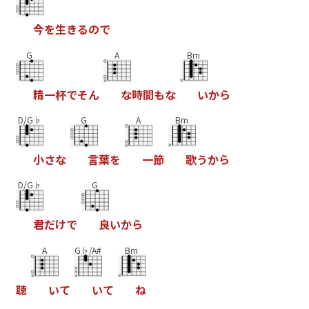
今
を
生
き
る
の
で
G
A
Bm
精
一
杯
で
そ
ん
な
時
間
も
な
い
か
ら
D/G♭
G
A
Bm
小
さ
な
言
葉
を
一
節
歌
う
か
ら
D/G♭
G
君
だ
け
で
良
い
か
ら
A
G♭/A#
Bm
聴
い
て
い
て
ね