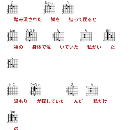
D
Daug
D
踏
み
潰
さ
れ
た
鱗
を
辿
っ
て
戻
る
と
Em
D/G♭
G
A
Bm
裸
の
身
体
で
泣
い
て
い
た
私
が
い
た
C
N.C.
D/G♭
G
A
温
も
り
が
探
し
て
い
た
ん
だ
私
だ
け
Bm
の