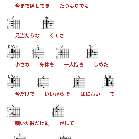
今
ま
で
探
し
て
き
た
つ
も
り
で
も
A
Bm
見
当
た
ら
な
く
て
さ
D/G♭
G
A
Bm
小
さ
な
身
体
を
一
人
抱
き
し
め
た
D/G♭
G
A
Bm
今
だ
け
で
い
い
か
ら
そ
ば
に
お
い
て
C
D
嘆
い
た
数
だ
け
剥
が
し
て
C
D