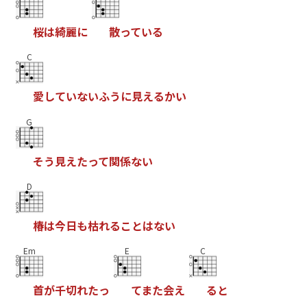
桜
は
綺
麗
に
散
っ
て
い
る
C
愛
し
て
い
な
い
ふ
う
に
見
え
る
か
い
G
そ
う
見
え
た
っ
て
関
係
な
い
D
椿
は
今
日
も
枯
れ
る
こ
と
は
な
い
Em
E
C
首
が
千
切
れ
た
っ
て
ま
た
会
え
る
と