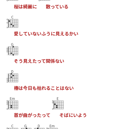
桜
は
綺
麗
に
散
っ
て
い
る
C
愛
し
て
い
な
い
ふ
う
に
見
え
る
か
い
G
そ
う
見
え
た
っ
て
関
係
な
い
D
椿
は
今
日
も
枯
れ
る
こ
と
は
な
い
Em
E
首
が
曲
が
っ
た
っ
て
そ
ば
に
い
よ
う
C
G
D
Em