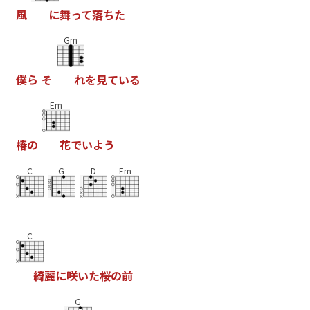
風
に
舞
っ
て
落
ち
た
Gm
僕
ら
そ
れ
を
見
て
い
る
Em
椿
の
花
で
い
よ
う
C
G
D
Em
C
綺
麗
に
咲
い
た
桜
の
前
G