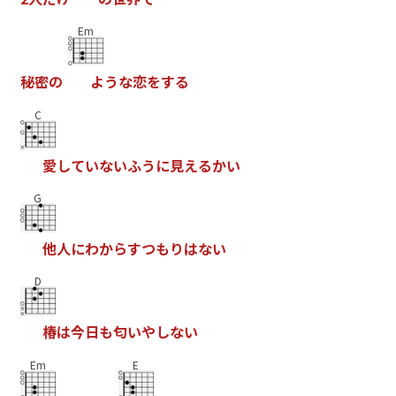
Em
秘
密
の
よ
う
な
恋
を
す
る
C
愛
し
て
い
な
い
ふ
う
に
見
え
る
か
い
G
他
人
に
わ
か
ら
す
つ
も
り
は
な
い
D
椿
は
今
日
も
匂
い
や
し
な
い
Em
E