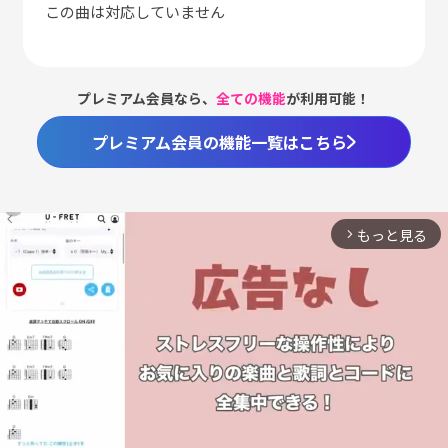
この曲は対応していません
プレミアム会員なら、
全ての機能
が利用可能！
プレミアム会員の機能一覧はこちら
もっと見る
arrow_forward_ios