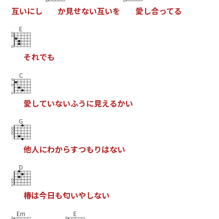
互
い
に
し
か
見
せ
な
い
互
い
を
愛
し
合
っ
て
る
E
そ
れ
で
も
C
愛
し
て
い
な
い
ふ
う
に
見
え
る
か
い
G
他
人
に
わ
か
ら
す
つ
も
り
は
な
い
D
椿
は
今
日
も
匂
い
や
し
な
い
Em
E