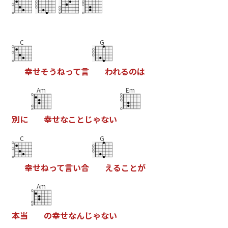
C
G
幸
せ
そ
う
ね
っ
て
言
わ
れ
る
の
は
Am
Em
別
に
幸
せ
な
こ
と
じ
ゃ
な
い
C
G
幸
せ
ね
っ
て
言
い
合
え
る
こ
と
が
Am
本
当
の
幸
せ
な
ん
じ
ゃ
な
い