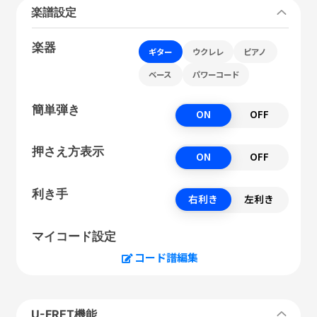
楽譜設定
楽器
ギター
ウクレレ
ピアノ
ベース
パワーコード
簡単弾き
ON
OFF
押さえ方表示
ON
OFF
利き手
右利き
左利き
マイコード設定
コード譜編集
U-FRET機能