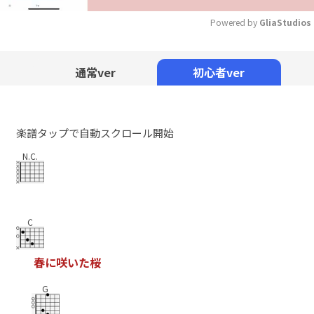
Powered by 
GliaStudios
Mute
通常ver
初心者ver
楽譜タップで自動スクロール開始
N.C.
C
春
に
咲
い
た
桜
G