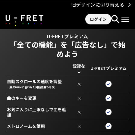
旧デザインに切り替える
ログイン
U-FRETプレミアム
「全ての機能」を
「広告なし」で始
めよう
登録な
U-FRETプレミアム
し
自動スクロールの速度を調整
×
（曲のBPMに合わせた自動調整もあり）
曲のキーを変更
×
お気に入りに上限なしで曲を追
×
加
メトロノームを使用
×