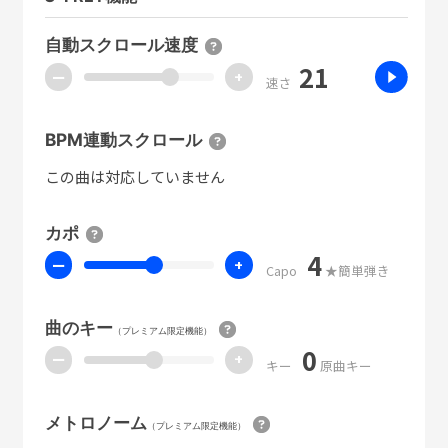
自動スクロール速度
21
ー
+
速さ
BPM連動スクロール
この曲は対応していません
カポ
4
ー
+
Capo
★簡単弾き
曲のキー
（プレミアム限定機能）
0
ー
+
キー
原曲キー
メトロノーム
（プレミアム限定機能）