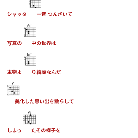
シ
ャ
ッ
タ
ー
音
つ
ん
ざ
い
て
Am
写
真
の
中
の
世
界
は
Em
本
物
よ
り
綺
麗
な
ん
だ
C
美
化
し
た
思
い
出
を
散
ら
し
て
G
し
ま
っ
た
そ
の
様
子
を