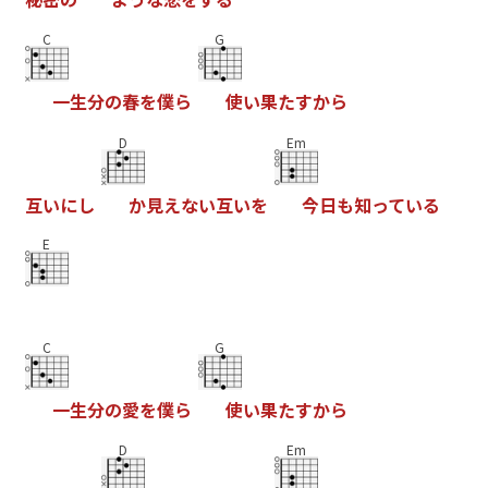
C
G
一
生
分
の
春
を
僕
ら
使
い
果
た
す
か
ら
D
Em
互
い
に
し
か
見
え
な
い
互
い
を
今
日
も
知
っ
て
い
る
E
C
G
一
生
分
の
愛
を
僕
ら
使
い
果
た
す
か
ら
D
Em