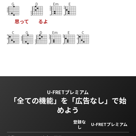
G
D
Em
E
思
っ
て
る
よ
C
G
D
Em
E
C
U-FRETプレミアム
「全ての機能」を
「広告なし」で始
めよう
登録な
U-FRETプレミアム
し