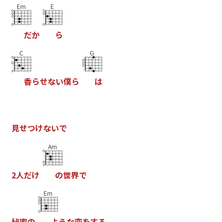
Em
E
だ
か
ら
C
G
香
ら
せ
な
い
僕
ら
は
見
せ
つ
け
な
い
で
Am
2
人
だ
け
の
世
界
で
Em
秘
密
の
よ
う
な
恋
を
す
る