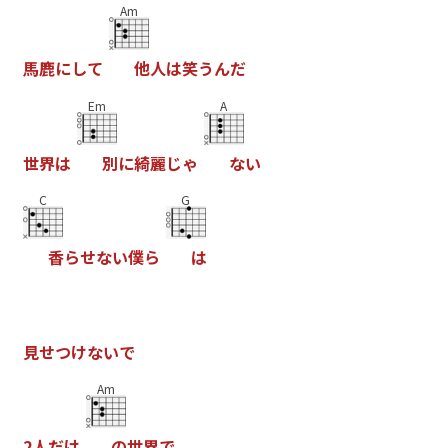
Am
馬
鹿
に
し
て
他
人
は
笑
う
ん
だ
Em
A
世
界
は
別
に
綺
麗
じ
ゃ
な
い
C
G
香
ら
せ
な
い
僕
ら
は
見
せ
つ
け
な
い
で
Am
2
人
だ
け
の
世
界
で