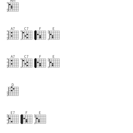
Am
A7
C7
F
E
A7
C7
F
E
D
E7
F
E