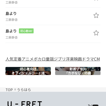
工藤静香
島より
工藤静香
島より
初心者ver
工藤静香
人気
定番
アニメ
ボカロ
童謡
ジブリ
洋楽
映画
ドラマ
CM
初心者向け
動画プラス
オフィシャル
コード譜
「カポなし」の曲
TOP
うらはら