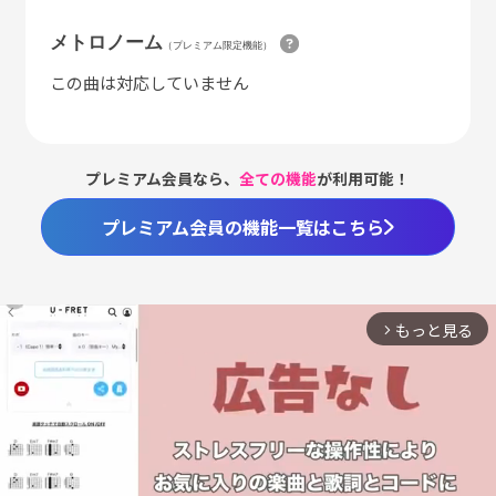
メトロノーム
（プレミアム限定機能）
この曲は対応していません
プレミアム会員なら、
全ての機能
が利用可能！
プレミアム会員の機能一覧はこちら
もっと見る
arrow_forward_ios