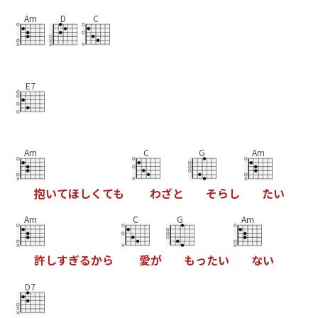
Am
D
C
E7
Am
C
G
Am
抱
い
て
ほ
し
く
て
も
わ
ざ
と
そ
ら
し
た
い
Am
C
G
Am
許
し
す
ぎ
る
か
ら
愛
が
も
っ
た
い
な
い
D7