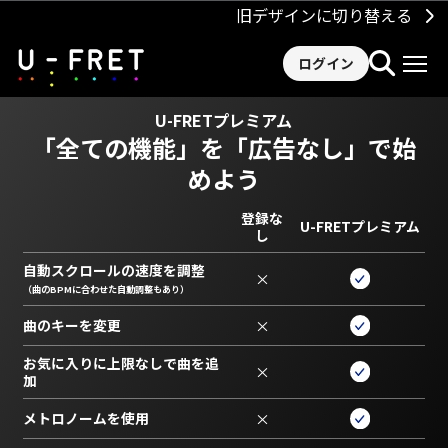
旧デザインに切り替える
ログイン
U-FRETプレミアム
「全ての機能」を
「広告なし」で始
めよう
登録な
U-FRETプレミアム
し
自動スクロールの速度を調整
×
（曲のBPMに合わせた自動調整もあり）
曲のキーを変更
×
お気に入りに上限なしで曲を追
×
加
メトロノームを使用
×