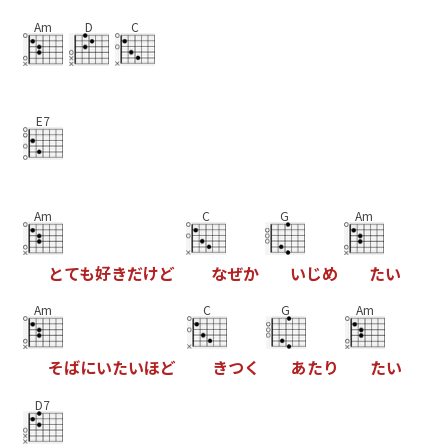
Am
D
C
E7
Am
C
G
Am
と
て
も
好
き
だ
け
ど
な
ぜ
か
い
じ
め
た
い
Am
C
G
Am
そ
ば
に
い
た
い
ほ
ど
き
つ
く
あ
た
り
た
い
D7