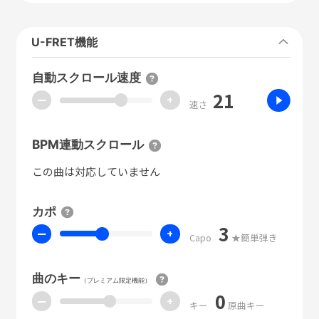
U-FRET機能
自動スクロール速度
21
ー
+
速さ
BPM連動スクロール
この曲は対応していません
カポ
3
ー
+
Capo
★簡単弾き
曲のキー
（プレミアム限定機能）
0
ー
+
キー
原曲キー