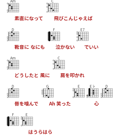
Am
C
素
直
に
な
っ
て
飛
び
こ
ん
じ
ゃ
え
ば
D
F
E7
靴
音
に
な
に
も
泣
か
な
い
で
い
い
Am
C
ど
う
し
た
と
風
に
肩
を
叩
か
れ
D
G
E
E♭
D
唇
を
噛
ん
で
A
h
笑
っ
た
心
F
E
は
う
ら
は
ら