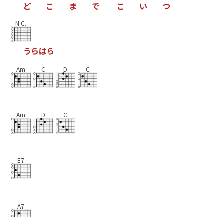
ど
こ
ま
で
こ
い
つ
N.C.
う
ら
は
ら
Am
C
D
C
Am
D
C
E7
A7