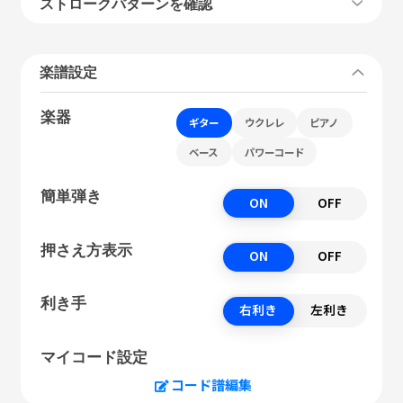
ストロークパターンを確認
楽譜設定
楽器
ギター
ウクレレ
ピアノ
ベース
パワーコード
簡単弾き
ON
OFF
押さえ方表示
ON
OFF
利き手
右利き
左利き
マイコード設定
コード譜編集