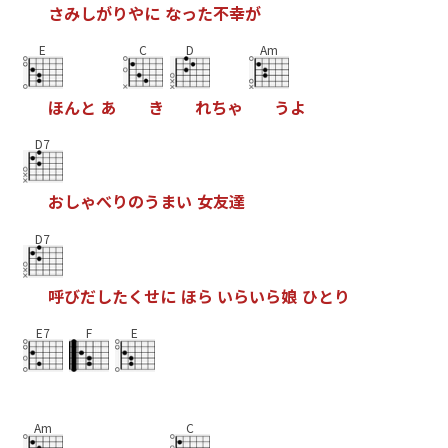
さ
み
し
が
り
や
に
な
っ
た
不
幸
が
E
C
D
Am
ほ
ん
と
あ
き
れ
ち
ゃ
う
よ
D7
お
し
ゃ
べ
り
の
う
ま
い
女
友
達
D7
呼
び
だ
し
た
く
せ
に
ほ
ら
い
ら
い
ら
娘
ひ
と
り
E7
F
E
Am
C