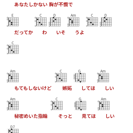
あ
な
た
し
か
な
い
胸
が
不
憫
で
E
C
D
Am
C
D
だ
っ
て
か
わ
い
そ
う
よ
C
Am
C
G
Am
も
て
も
し
な
い
け
ど
嫉
妬
し
て
ほ
し
い
Am
C
G
Am
秘
密
め
い
た
指
輪
そ
っ
と
見
て
ほ
し
い
D7