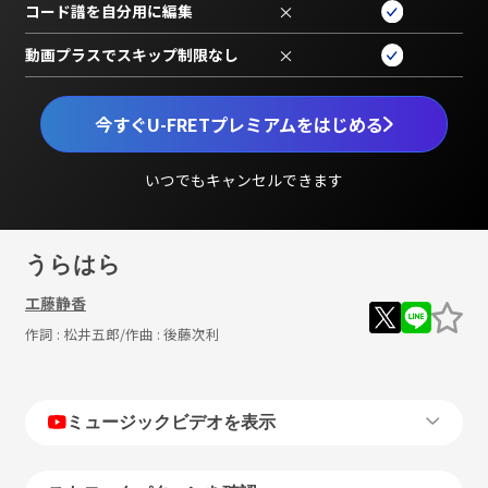
コード譜を自分用に編集
×
動画プラスでスキップ制限なし
×
今すぐU-FRETプレミアムをはじめる
いつでもキャンセルできます
うらはら
工藤静香
作詞 :
松井五郎
/作曲 :
後藤次利
ミュージックビデオを表示