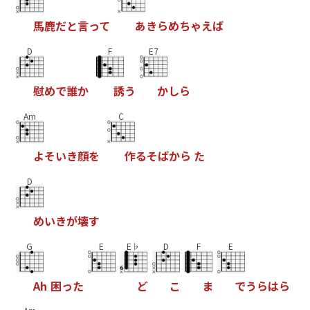
馬
鹿
だ
と
言
っ
て
あ
き
ら
め
ち
ゃ
え
ば
D
F
E7
慰
め
で
誰
か
誘
う
か
し
ら
Am
C
よ
そ
い
き
顔
を
作
る
そ
ば
か
ら
た
D
め
い
き
が
壊
す
G
E
E♭
D
F
E
A
h
困
っ
た
ど
こ
ま
で
う
ら
は
ら