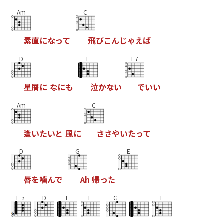
Am
C
素
直
に
な
っ
て
飛
び
こ
ん
じ
ゃ
え
ば
D
F
E7
星
屑
に
な
に
も
泣
か
な
い
で
い
い
Am
C
逢
い
た
い
と
風
に
さ
さ
や
い
た
っ
て
D
G
E
唇
を
噛
ん
で
A
h
帰
っ
た
E♭
D
F
E
G
F
E