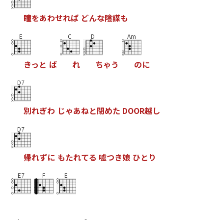
瞳
を
あ
わ
せ
れ
ば
ど
ん
な
陰
謀
も
E
C
D
Am
き
っ
と
ば
れ
ち
ゃ
う
の
に
D7
別
れ
ぎ
わ
じ
ゃ
あ
ね
と
閉
め
た
D
O
O
R
越
し
D7
帰
れ
ず
に
も
た
れ
て
る
嘘
つ
き
娘
ひ
と
り
E7
F
E