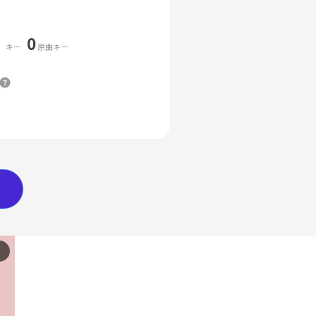
0
キー
原曲キー