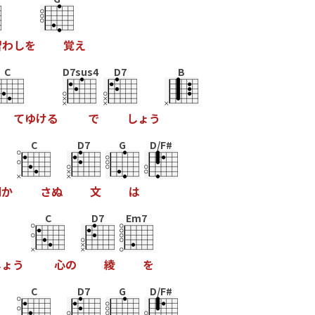
習
わ
し
を
覚
え
C
D7sus4
D7
B
て
ゆ
け
る
で
し
ょ
う
C
D7
G
D/F#
明
か
さ
ぬ
文
は
C
D7
Em7
し
ょ
う
心
の
綾
を
C
D7
G
D/F#