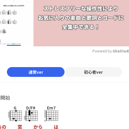
Powered by 
GliaStud
Mute
通常ver
初心者ver
ル開始
G
D/F#
Em7
あ
の
窓
か
ら
は