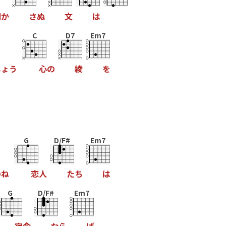
明
か
さ
ぬ
文
は
C
D7
Em7
し
ょ
う
心
の
綾
を
G
D/F#
Em7
の
ね
恋
人
た
ち
は
G
D/F#
Em7