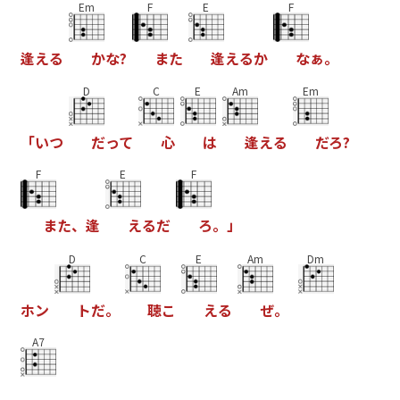
Em
F
E
F
逢
え
る
か
な
?
ま
た
逢
え
る
か
な
ぁ
。
D
C
E
Am
Em
「
い
つ
だ
っ
て
心
は
逢
え
る
だ
ろ
?
F
E
F
ま
た
、
逢
え
る
だ
ろ
。
」
D
C
E
Am
Dm
ホ
ン
ト
だ
。
聴
こ
え
る
ぜ
。
A7