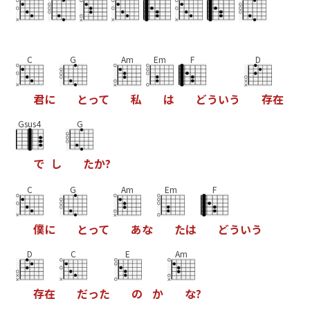
C
G
Am
Em
F
D
君
に
と
っ
て
私
は
ど
う
い
う
存
在
Gsus4
G
で
し
た
か
?
C
G
Am
Em
F
僕
に
と
っ
て
あ
な
た
は
ど
う
い
う
D
C
E
Am
存
在
だ
っ
た
の
か
な
?