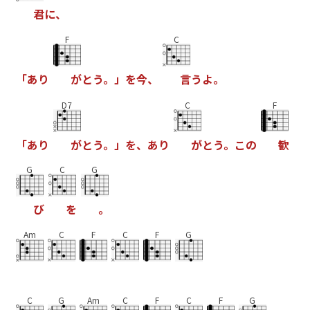
君
に
、
F
C
「
あ
り
が
と
う
。
」
を
今
、
言
う
よ
。
D7
C
F
「
あ
り
が
と
う
。
」
を
、
あ
り
が
と
う
。
こ
の
歓
G
C
G
び
を
。
Am
C
F
C
F
G
C
G
Am
C
F
C
F
G