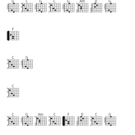
G
C
G
C
G
Am
D
G
F
C
G
C
C
G
Am
C
F
D
C
G