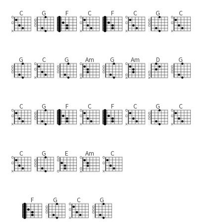
C
G
F
C
F
C
G
C
G
C
G
Am
G
Am
D
G
C
G
F
C
F
C
G
C
C
G
E
Am
C
F
G
C
G