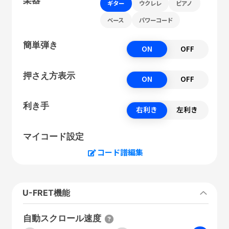
ギター
ウクレレ
ピアノ
ベース
パワーコード
簡単弾き
ON
OFF
押さえ方表示
ON
OFF
利き手
右利き
左利き
マイコード設定
コード譜編集
U-FRET機能
自動スクロール速度