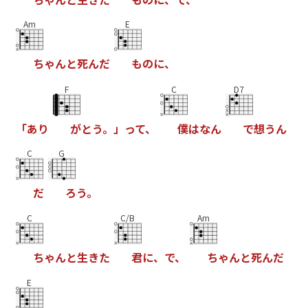
Am
E
ち
ゃ
ん
と
死
ん
だ
も
の
に
、
F
C
D7
「
あ
り
が
と
う
。
」
っ
て
、
僕
は
な
ん
で
想
う
ん
C
G
だ
ろ
う
。
C
C/B
Am
ち
ゃ
ん
と
生
き
た
君
に
、
で
、
ち
ゃ
ん
と
死
ん
だ
E