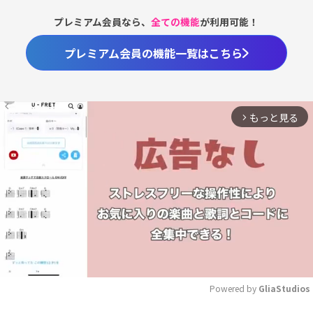
プレミアム会員なら、
全ての機能
が利用可能！
プレミアム会員の機能一覧はこちら
もっと見る
arrow_forward_ios
Powered by 
GliaStudios