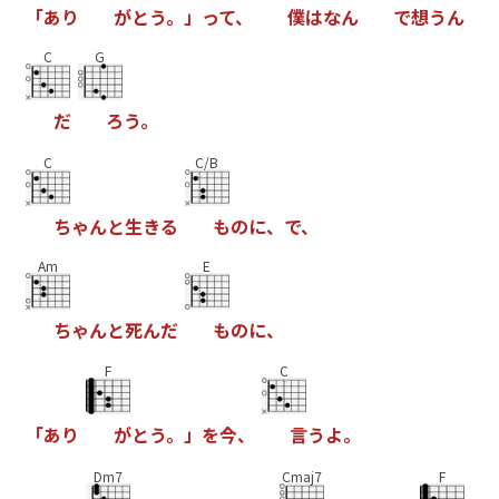
「
あ
り
が
と
う
。
」
っ
て
、
僕
は
な
ん
で
想
う
ん
C
G
だ
ろ
う
。
C
C/B
ち
ゃ
ん
と
生
き
る
も
の
に
、
で
、
Am
E
ち
ゃ
ん
と
死
ん
だ
も
の
に
、
F
C
「
あ
り
が
と
う
。
」
を
今
、
言
う
よ
。
Dm7
Cmaj7
F