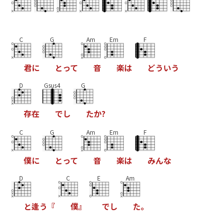
C
G
Am
Em
F
君
に
と
っ
て
音
楽
は
ど
う
い
う
D
Gsus4
G
存
在
で
し
た
か
?
C
G
Am
Em
F
僕
に
と
っ
て
音
楽
は
み
ん
な
D
C
E
Am
と
逢
う
『
僕
』
で
し
た
。