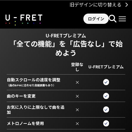
旧デザインに切り替える
ログイン
U-FRETプレミアム
「全ての機能」を
「広告なし」で始
めよう
登録な
U-FRETプレミアム
し
自動スクロールの速度を調整
×
（曲のBPMに合わせた自動調整もあり）
曲のキーを変更
×
お気に入りに上限なしで曲を追
×
加
メトロノームを使用
×