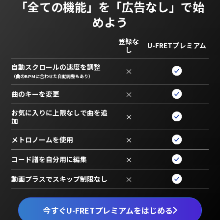
「全ての機能」を
「広告なし」で始
めよう
登録な
U-FRETプレミアム
し
自動スクロールの速度を調整
×
（曲のBPMに合わせた自動調整もあり）
曲のキーを変更
×
お気に入りに上限なしで曲を追
×
加
メトロノームを使用
×
コード譜を自分用に編集
×
動画プラスでスキップ制限なし
×
今すぐU-FRETプレミアムをはじめる