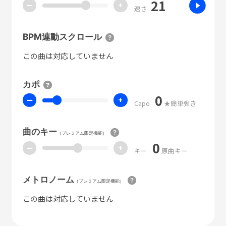
21
ー
+
速さ
BPM連動スクロール
この曲は対応していません
カポ
0
ー
+
Capo
★簡単弾き
曲のキー
（プレミアム限定機能）
0
ー
+
キー
原曲キー
メトロノーム
（プレミアム限定機能）
この曲は対応していません