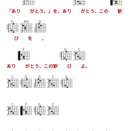
「
あ
り
が
と
う
。
」
を
、
あ
り
が
と
う
。
こ
の
歓
G
Am
D
び
を
。
F
G
C
あ
り
が
と
う
、
こ
の
歓
び
よ
。
C
G
D
C
G
C
F
G
C