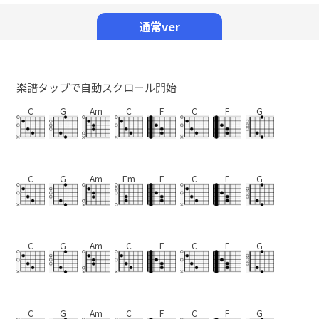
Mute
通常ver
楽譜タップで自動スクロール開始
C
G
Am
C
F
C
F
G
C
G
Am
Em
F
C
F
G
C
G
Am
C
F
C
F
G
C
G
Am
C
F
C
F
G