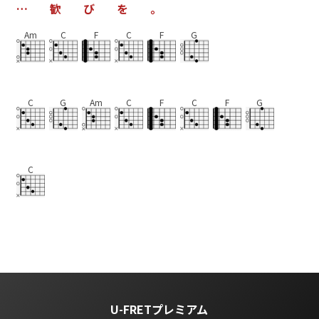
…
歓
び
を
。
Am
C
F
C
F
G
C
G
Am
C
F
C
F
G
C
U-FRETプレミアム