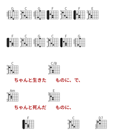
G
C
G
F
C
F
E
F
C
G
C
F
G
C
C/B
ち
ゃ
ん
と
生
き
た
も
の
に
、
で
、
Am
E
ち
ゃ
ん
と
死
ん
だ
も
の
に
、
F
C
D7