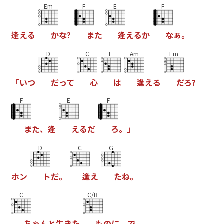
Em
F
E
F
逢
え
る
か
な
?
ま
た
逢
え
る
か
な
ぁ
。
D
C
E
Am
Em
「
い
つ
だ
っ
て
心
は
逢
え
る
だ
ろ
?
F
E
F
ま
た
、
逢
え
る
だ
ろ
。
」
D
C
G
ホ
ン
ト
だ
。
逢
え
た
ね
。
C
C/B
ち
ゃ
ん
と
生
き
た
も
の
に
、
で
、