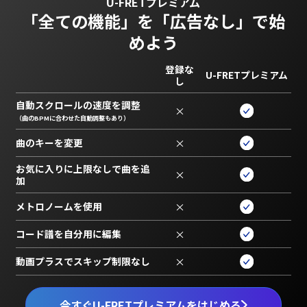
U-FRETプレミアム
「全ての機能」を
「広告なし」で始
めよう
登録な
U-FRETプレミアム
し
自動スクロールの速度を調整
×
（曲のBPMに合わせた自動調整もあり）
曲のキーを変更
×
お気に入りに上限なしで曲を追
×
加
メトロノームを使用
×
コード譜を自分用に編集
×
動画プラスでスキップ制限なし
×
今すぐU-FRETプレミアムをはじめる