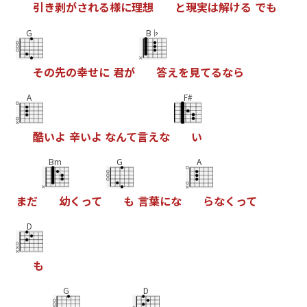
引
き
剥
か
さ
れ
る
様
に
理
想
と
現
実
は
解
け
る
て
も
G
B♭
そ
の
先
の
幸
せ
に
君
か
答
え
を
見
て
る
な
ら
A
F#
酷
い
よ
辛
い
よ
な
ん
て
言
え
な
い
Bm
G
A
ま
た
幼
く
っ
て
も
言
葉
に
な
ら
な
く
っ
て
D
も
G
D