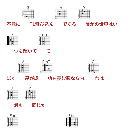
G
A
D
不
意
に
T
L
飛
ひ
込
ん
て
く
る
誰
か
の
世
界
は
い
F
Em
つ
も
輝
い
て
て
A
Bm7
G
ほ
く
達
か
成
功
を
羨
む
影
な
ら
そ
れ
は
A
D
君
も
同
し
か
Em
F#m