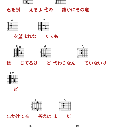
君
を
讃
え
る
よ
他
の
誰
か
に
そ
の
道
A
F#
を
望
ま
れ
な
く
て
も
Bm
G
A
信
し
て
る
け
と
代
わ
り
な
ん
て
い
な
い
け
F#
と
G
A
出
か
け
て
る
答
え
は
ま
た
Em
F#m