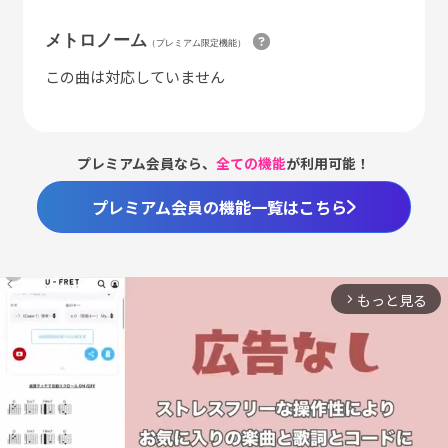
メトロノーム
（プレミアム限定機能）
この曲は対応していません
プレミアム会員なら、
全ての機能
が利用可能！
プレミアム会員の機能一覧はこちら
もっと見る
arrow_forward_ios