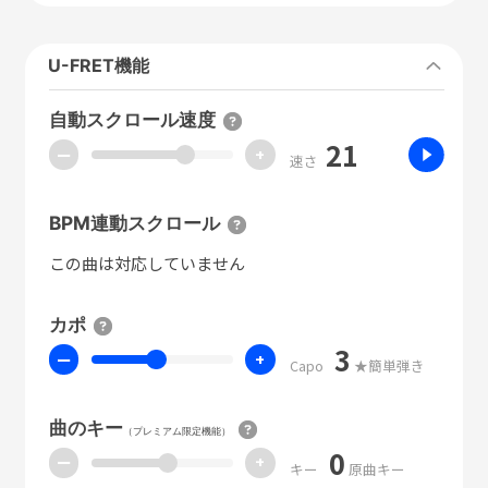
U-FRET機能
自動スクロール速度
21
ー
+
速さ
BPM連動スクロール
この曲は対応していません
カポ
3
ー
+
Capo
★簡単弾き
曲のキー
（プレミアム限定機能）
0
ー
+
キー
原曲キー