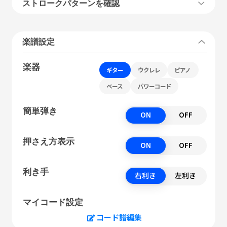
ストロークパターンを確認
楽譜設定
楽器
ギター
ウクレレ
ピアノ
ベース
パワーコード
簡単弾き
ON
OFF
押さえ方表示
ON
OFF
利き手
右利き
左利き
マイコード設定
コード譜編集