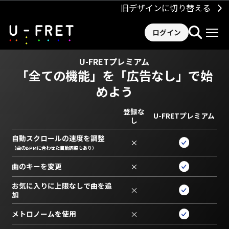
旧デザインに切り替える
ログイン
U-FRETプレミアム
「全ての機能」を
「広告なし」で始
めよう
登録な
U-FRETプレミアム
し
自動スクロールの速度を調整
×
（曲のBPMに合わせた自動調整もあり）
曲のキーを変更
×
お気に入りに上限なしで曲を追
×
加
メトロノームを使用
×