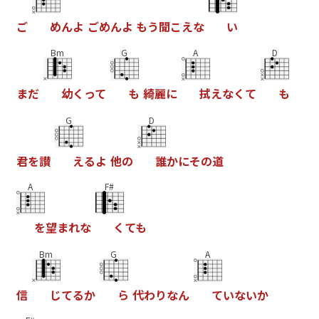
こ
め
ん
よ
こ
め
ん
よ
も
う
聞
こ
え
な
い
Bm
G
A
D
ま
た
幼
く
っ
て
も
綺
麗
に
拭
え
な
く
て
も
G
D
君
を
讃
え
る
よ
他
の
誰
か
に
そ
の
道
A
F#
を
望
ま
れ
な
く
て
も
Bm
G
A
信
し
て
る
か
ら
代
わ
り
な
ん
て
い
な
い
か