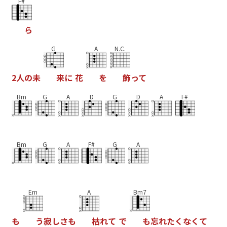
F#
ら
G
A
N.C.
2
人
の
未
来
に
花
を
飾
っ
て
Bm
G
A
D
G
D
A
F#
Bm
G
A
F#
G
A
Em
A
Bm7
も
う
寂
し
さ
も
枯
れ
て
て
も
忘
れ
た
く
な
く
て