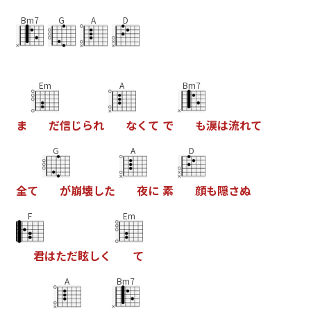
Bm7
G
A
D
Em
A
Bm7
ま
た
信
し
ら
れ
な
く
て
て
も
涙
は
流
れ
て
G
A
D
全
て
か
崩
壊
し
た
夜
に
素
顔
も
隠
さ
ぬ
F
Em
君
は
た
た
眩
し
く
て
A
Bm7