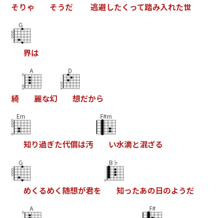
そ
り
ゃ
そ
う
た
逃
避
し
た
く
っ
て
踏
み
入
れ
た
世
G
界
は
A
D
綺
麗
な
幻
想
た
か
ら
Em
F#m
知
り
過
き
た
代
償
は
汚
い
水
滴
と
混
さ
る
G
B♭
め
く
る
め
く
随
想
か
君
を
知
っ
た
あ
の
日
の
よ
う
た
A
F#