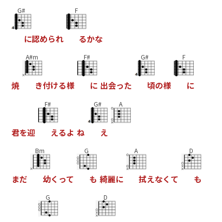
G#
F
に
認
め
ら
れ
る
か
な
A#m
F#
G#
F
焼
き
付
け
る
様
に
出
会
っ
た
頃
の
様
に
F#
G#
A
君
を
迎
え
る
よ
ね
え
Bm
G
A
D
ま
た
幼
く
っ
て
も
綺
麗
に
拭
え
な
く
て
も
G
D