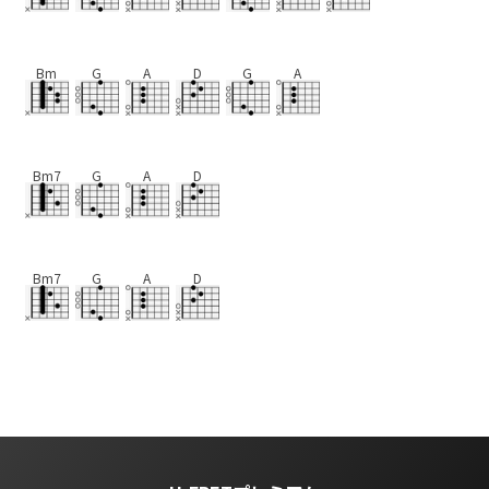
Bm
G
A
D
G
A
Bm7
G
A
D
Bm7
G
A
D