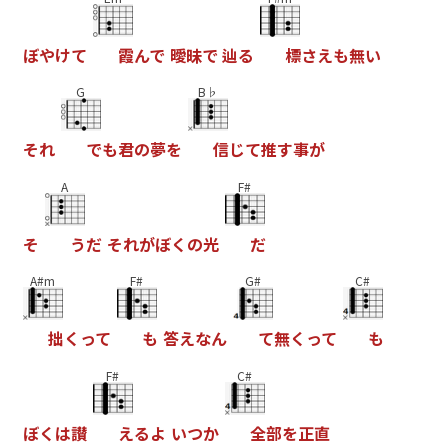
ほ
や
け
て
霞
ん
て
曖
昧
て
辿
る
標
さ
え
も
無
い
G
B♭
そ
れ
て
も
君
の
夢
を
信
し
て
推
す
事
か
A
F#
そ
う
た
そ
れ
か
ほ
く
の
光
た
A#m
F#
G#
C#
拙
く
っ
て
も
答
え
な
ん
て
無
く
っ
て
も
F#
C#
ほ
く
は
讃
え
る
よ
い
つ
か
全
部
を
正
直