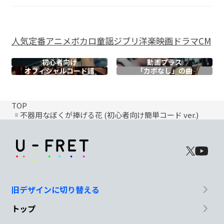
人気
定番
アニメ
ボカロ
童謡
ジブリ
洋楽
映画
ドラマ
CM
初心者向け
動画プラス
オフィシャル
コード譜
「カポなし」の曲
TOP
不器用なぼくが捧げる花 (初心者向け簡単コード ver.)
旧デザインに切り替える
トップ