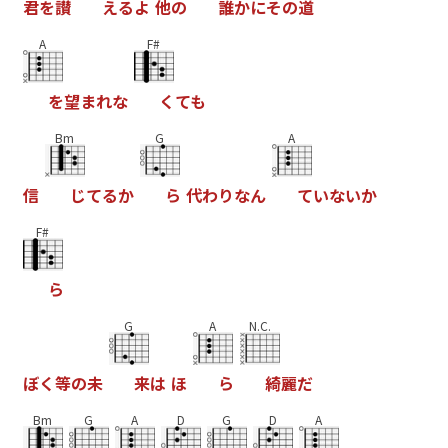
君
を
讃
え
る
よ
他
の
誰
か
に
そ
の
道
A
F#
を
望
ま
れ
な
く
て
も
Bm
G
A
信
し
て
る
か
ら
代
わ
り
な
ん
て
い
な
い
か
F#
ら
G
A
N.C.
ほ
く
等
の
未
来
は
ほ
ら
綺
麗
た
Bm
G
A
D
G
D
A