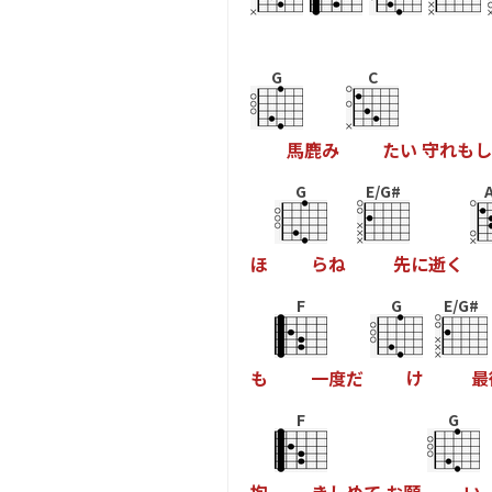
G
C
馬
鹿
み
た
い
守
れ
も
し
G
E/G#
ほ
ら
ね
先
に
逝
く
F
G
E/G#
も
一
度
だ
け
最
F
G