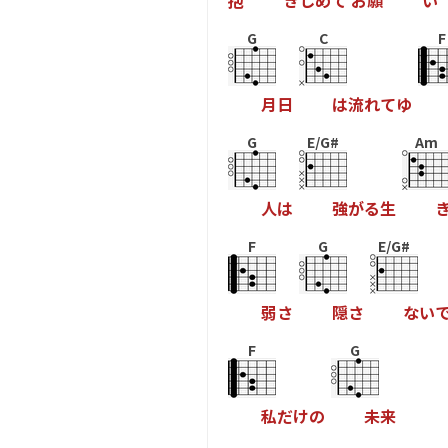
抱
き
し
め
て
お
願
い
G
C
F
月
日
は
流
れ
て
ゆ
G
E/G#
Am
人
は
強
が
る
生
F
G
E/G#
弱
さ
隠
さ
な
い
F
G
私
だ
け
の
未
来