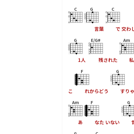
C
G
C
言
葉
で
交
わ
G
E/G#
Am
1
人
残
さ
れ
た
私
F
G
こ
れ
か
ら
ど
う
す
り
Am
F
G
あ
な
た
い
な
い
G
C