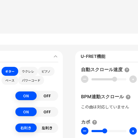
U-FRET機能
自動スクロール速度
ギター
ウクレレ
ピアノ
ー
+
ベース
パワーコード
ON
OFF
BPM連動スクロール
この曲は対応していません
ON
OFF
カポ
右利き
左利き
ー
+