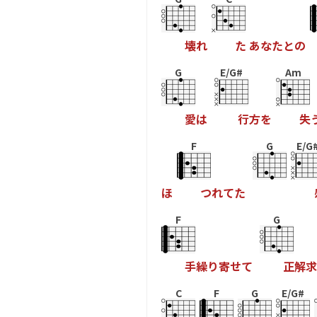
壊
れ
た
あ
な
た
と
の
G
E/G#
Am
愛
は
行
方
を
失
F
G
E/G
ほ
つ
れ
て
た
F
G
手
繰
り
寄
せ
て
正
解
求
C
F
G
E/G#