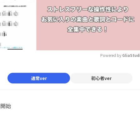
Powered by 
GliaStud
Mute
通常ver
初心者ver
ル開始