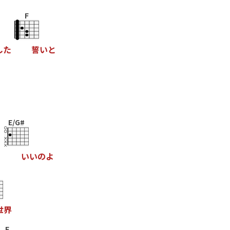
F
し
た
誓
い
と
E/G#
ゃ
い
い
の
よ
世
界
F