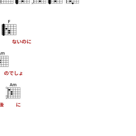
F
な
い
の
に
Am
の
で
し
ょ
Am
後
に