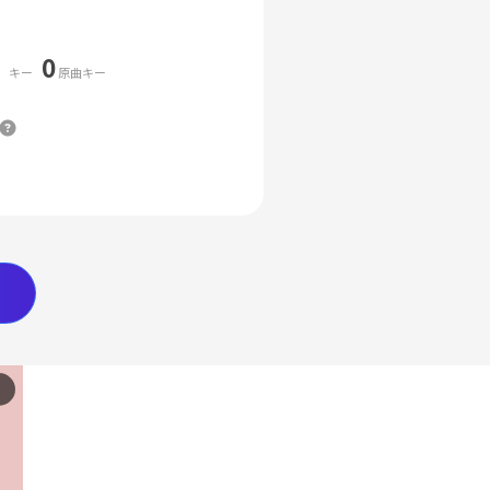
0
キー
原曲キー