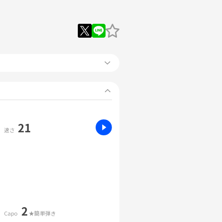
21
速さ
2
Capo
★簡単弾き