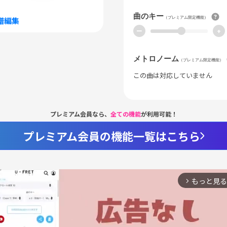
曲のキー
（プレミアム限定機能）
譜編集
ー
+
メトロノーム
（プレミアム限定機能）
この曲は対応していません
プレミアム会員なら、
全ての機能
が利用可能！
プレミアム会員の機能一覧はこちら
もっと見る
arrow_forward_ios