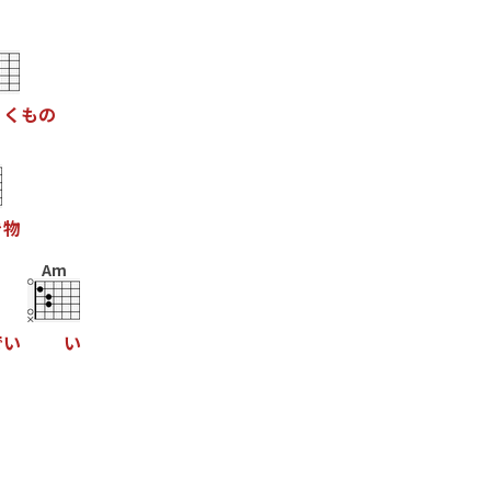
く
も
の
き
物
Am
で
い
い