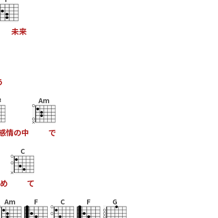
未
来
う
#
Am
感
情
の
中
で
C
め
て
Am
F
C
F
G