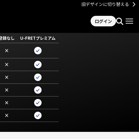
旧デザインに切り替える
ログイン
登録なし
U-FRETプレミアム
×
×
×
×
×
×