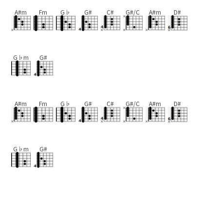
A#m
Fm
G♭
G#
C#
G#/C
A#m
D#
G♭m
G#
A#m
Fm
G♭
G#
C#
G#/C
A#m
D#
G♭m
G#