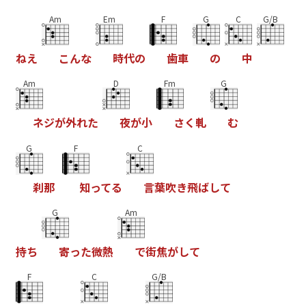
Am
Em
F
G
C
G/B
ね
え
こ
ん
な
時
代
の
歯
車
の
中
Am
D
Fm
G
ネ
ジ
が
外
れ
た
夜
が
小
さ
く
軋
む
G
F
C
刹
那
知
っ
て
る
言
葉
吹
き
飛
ば
し
て
G
Am
持
ち
寄
っ
た
微
熱
で
街
焦
が
し
て
F
C
G/B