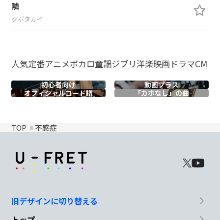
隣
クボタカイ
人気
定番
アニメ
ボカロ
童謡
ジブリ
洋楽
映画
ドラマ
CM
初心者向け
動画プラス
オフィシャル
コード譜
「カポなし」の曲
TOP
不感症
旧デザインに切り替える
トップ