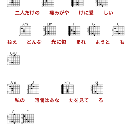
二
人
だ
け
の
痛
み
が
や
け
に
愛
し
い
Am
Em
F
G
C
ね
え
ど
ん
な
光
に
包
ま
れ
よ
う
と
も
G/B
Am
D
Fm
G
私
の
暗
闇
は
あ
な
た
を
見
て
る
G
C