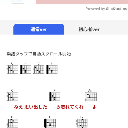
Powered by 
GliaStudios
Mute
通常ver
初心者ver
楽譜タップで自動スクロール開始
C
F
C
F
C
F
Am
ね
え
思
い
出
し
た
ら
忘
れ
て
く
れ
よ
D
F
G