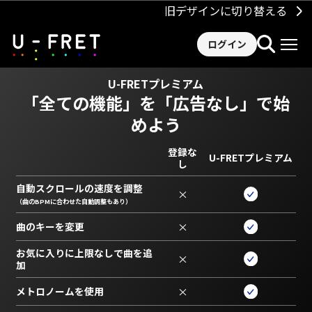
旧デザインに切り替える
ログイン
U-FRETプレミアム
「全ての機能」を
「広告なし」で始
めよう
登録な
U-FRETプレミアム
し
自動スクロールの速度を調整
×
（曲のBPMに合わせた自動調整もあり）
曲のキーを変更
×
お気に入りに上限なしで曲を追
×
加
メトロノームを使用
×