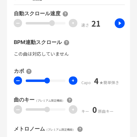
自動スクロール速度
21
ー
+
速さ
BPM連動スクロール
この曲は対応していません
カポ
4
ー
+
Capo
★簡単弾き
曲のキー
（プレミアム限定機能）
0
ー
+
キー
原曲キー
メトロノーム
（プレミアム限定機能）