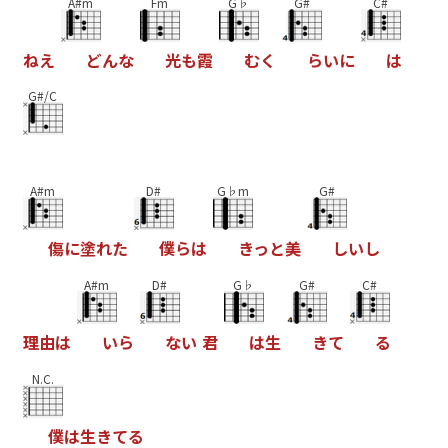
A#m
Fm
G♭
G#
C#
ね
え
ど
ん
な
光
も
霞
む
く
ら
い
に
は
G#/C
A#m
D#
G♭m
G#
傷
に
塗
れ
た
僕
ら
は
き
っ
と
美
し
い
し
A#m
D#
G♭
G#
C#
理
由
は
い
ら
な
い
君
は
生
き
て
る
N.C.
僕
は
生
き
て
る