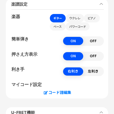
楽譜設定
楽器
ギター
ウクレレ
ピアノ
ベース
パワーコード
簡単弾き
ON
OFF
押さえ方表示
ON
OFF
利き手
右利き
左利き
マイコード設定
コード譜編集
U-FRET機能