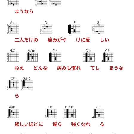
ま
う
な
ら
Am
D
F
G
二
人
だ
け
の
痛
み
が
や
け
に
愛
し
い
N.C.
A#m
Fm
G♭
G#
ね
え
ど
ん
な
痛
み
も
慣
れ
て
し
ま
う
な
C#
G#/C
ら
A#m
D#
G♭m
G#
悲
し
い
ほ
ど
に
僕
ら
強
く
な
れ
る