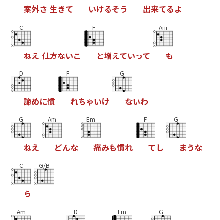
案
外
さ
生
き
て
い
け
る
そ
う
出
来
て
る
よ
C
F
Am
ね
え
仕
方
な
い
こ
と
増
え
て
い
っ
て
も
D
F
G
諦
め
に
慣
れ
ち
ゃ
い
け
な
い
わ
G
Am
Em
F
G
ね
え
ど
ん
な
痛
み
も
慣
れ
て
し
ま
う
な
C
G/B
ら
Am
D
Fm
G