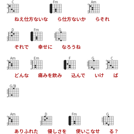
C
Fm
Am
ね
え
仕
方
な
い
な
ら
仕
方
な
い
か
ら
そ
れ
D
Fm
G
ぞ
れ
で
幸
せ
に
な
ろ
う
ね
Am
Em
F
G
C
ど
ん
な
痛
み
を
飲
み
込
ん
で
い
け
ば
G/B
Am
D
Fm
G
あ
り
ふ
れ
た
優
し
さ
を
使
い
こ
な
せ
る
？