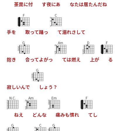
荼
毘
に
付
す
夜
に
あ
な
た
は
居
た
ん
だ
ね
F
C
手
を
取
っ
て
踊
っ
て
溺
れ
さ
し
て
G
Am
D
F
抱
き
合
っ
て
よ
が
っ
て
は
燃
え
上
が
る
G
寂
し
い
ん
で
し
ょ
う
？
N.C.
Am
Em
F
ね
え
ど
ん
な
痛
み
も
慣
れ
て
し
G
C
G