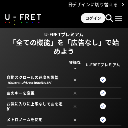
旧デザインに切り替える
ログイン
U-FRETプレミアム
「全ての機能」を
「広告なし」で始
めよう
登録な
U-FRETプレミアム
し
自動スクロールの速度を調整
×
（曲のBPMに合わせた自動調整もあり）
曲のキーを変更
×
お気に入りに上限なしで曲を追
×
加
メトロノームを使用
×