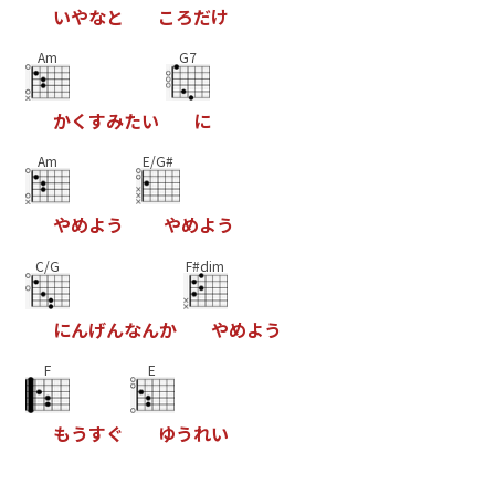
い
や
な
と
こ
ろ
だ
け
Am
G7
か
く
す
み
た
い
に
Am
E/G#
や
め
よ
う
や
め
よ
う
C/G
F#dim
に
ん
げ
ん
な
ん
か
や
め
よ
う
F
E
も
う
す
ぐ
ゆ
う
れ
い