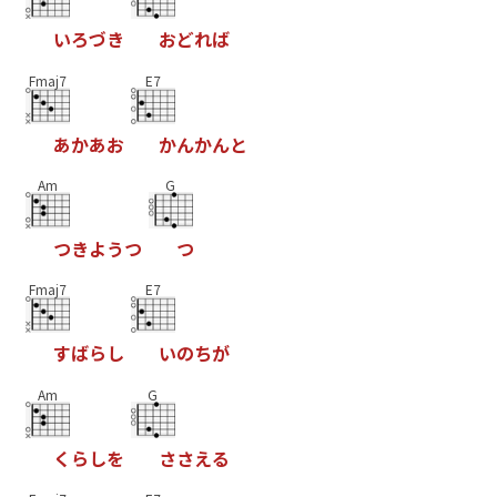
い
ろ
づ
き
お
ど
れ
ば
Fmaj7
E7
あ
か
あ
お
か
ん
か
ん
と
Am
G
つ
き
よ
う
つ
つ
Fmaj7
E7
す
ば
ら
し
い
の
ち
が
Am
G
く
ら
し
を
さ
さ
え
る