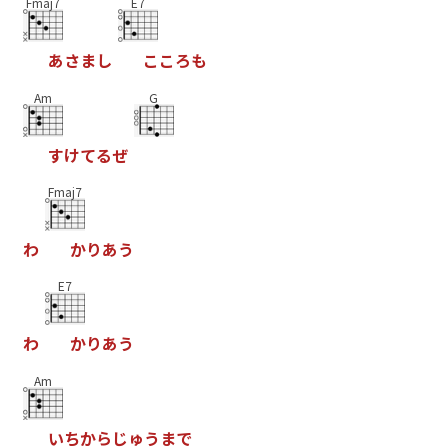
Fmaj7
E7
あ
さ
ま
し
こ
こ
ろ
も
Am
G
す
け
て
る
ぜ
Fmaj7
わ
か
り
あ
う
E7
わ
か
り
あ
う
Am
い
ち
か
ら
じ
ゅ
う
ま
で