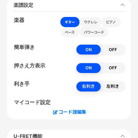
楽譜設定
楽器
ギター
ウクレレ
ピアノ
ベース
パワーコード
簡単弾き
ON
OFF
押さえ方表示
ON
OFF
利き手
右利き
左利き
マイコード設定
コード譜編集
U-FRET機能