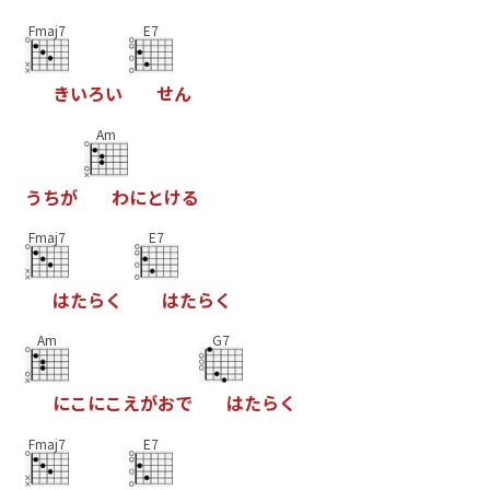
Fmaj7
E7
き
い
ろ
い
せ
ん
Am
う
ち
が
わ
に
と
け
る
Fmaj7
E7
は
た
ら
く
は
た
ら
く
Am
G7
に
こ
に
こ
え
が
お
で
は
た
ら
く
Fmaj7
E7