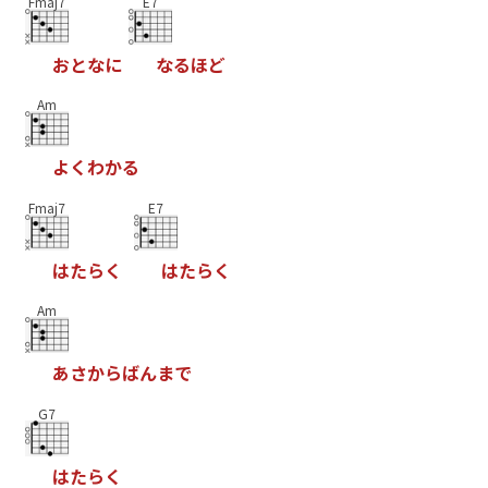
Fmaj7
E7
お
と
な
に
な
る
ほ
ど
Am
よ
く
わ
か
る
Fmaj7
E7
は
た
ら
く
は
た
ら
く
Am
あ
さ
か
ら
ば
ん
ま
で
G7
は
た
ら
く