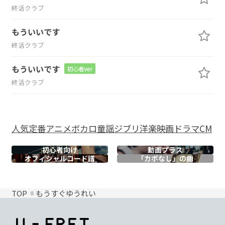
終活クラブ
もういいです
終活クラブ
もういいです
初心者ver
終活クラブ
人気
定番
アニメ
ボカロ
童謡
ジブリ
洋楽
映画
ドラマ
CM
初心者向け
動画プラス
オフィシャル
コード譜
「カポなし」の曲
TOP
もうすぐゆうれい