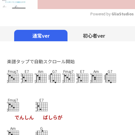
Powered by 
GliaStudios
Mute
通常ver
初心者ver
楽譜タップで自動スクロール開始
Fmaj7
E7
Am
G7
Fmaj7
E7
Am
G7
Fmaj7
E7
で
ん
し
ん
ば
し
ら
が
Am
G