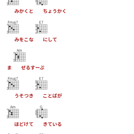
み
か
く
と
ち
ょ
う
か
く
Fmaj7
E7
み
を
こ
な
に
し
て
Am
ま
ぜ
る
す
ー
ぷ
Fmaj7
E7
う
そ
つ
き
こ
と
ば
が
Am
G
ほ
ど
け
て
き
て
い
る