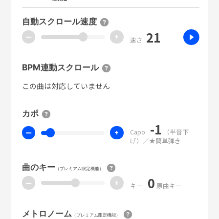
自動スクロール速度
21
ー
+
速さ
BPM連動スクロール
この曲は対応していません
カポ
-1
Capo
（半音下
ー
+
げ）／★簡単弾き
曲のキー
（プレミアム限定機能）
0
ー
+
キー
原曲キー
メトロノーム
（プレミアム限定機能）