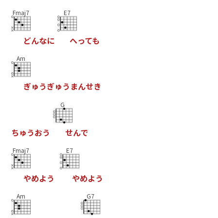
Fmaj7
E7
ど
ん
な
に
へ
っ
て
も
Am
ぎ
ゅ
う
ぎ
ゅ
う
ま
ん
せ
き
G
ち
ゅ
う
お
う
せ
ん
で
Fmaj7
E7
や
め
よ
う
や
め
よ
う
Am
G7