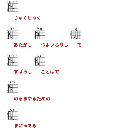
Fmaj7
じ
ゅ
く
じ
ゅ
く
E7
Am
G
あ
た
か
も
つ
よ
い
ふ
り
し
て
Fmaj7
E7
す
ば
ら
し
こ
と
ば
で
Am
の
る
ま
や
る
た
め
の
G7
ま
に
ゅ
あ
る