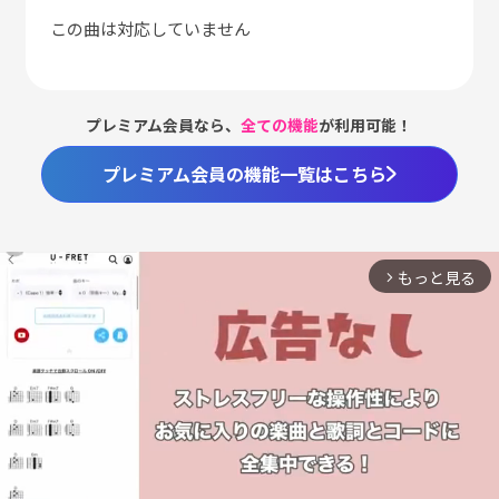
この曲は対応していません
プレミアム会員なら、
全ての機能
が利用可能！
プレミアム会員の機能一覧はこちら
もっと見る
arrow_forward_ios