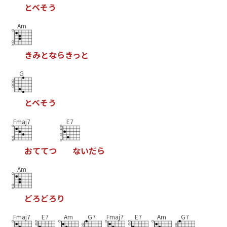
と
べ
そ
う
Am
き
み
と
な
ら
き
っ
と
G
と
べ
そ
う
Fmaj7
E7
お
て
て
つ
な
い
だ
ら
Am
ど
ろ
ど
ろ
り
Fmaj7
E7
Am
G7
Fmaj7
E7
Am
G7