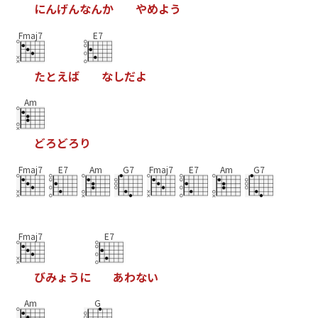
に
ん
げ
ん
な
ん
か
や
め
よ
う
Fmaj7
E7
た
と
え
ば
な
し
だ
よ
Am
ど
ろ
ど
ろ
り
Fmaj7
E7
Am
G7
Fmaj7
E7
Am
G7
Fmaj7
E7
び
み
ょ
う
に
あ
わ
な
い
Am
G