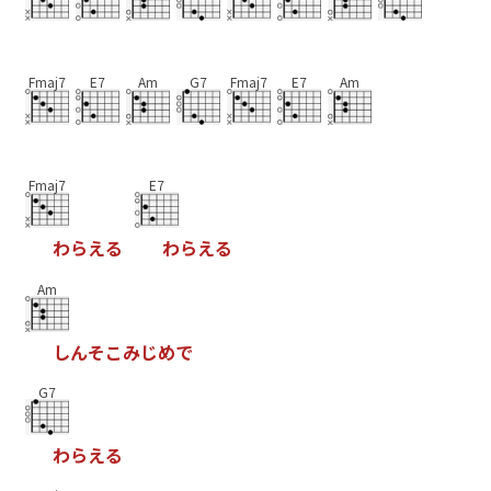
Fmaj7
E7
Am
G7
Fmaj7
E7
Am
Fmaj7
E7
わ
ら
え
る
わ
ら
え
る
Am
し
ん
そ
こ
み
じ
め
で
G7
わ
ら
え
る