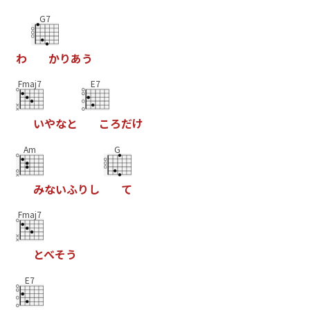
G7
わ
か
り
あ
う
Fmaj7
E7
い
や
な
と
こ
ろ
だ
け
Am
G
み
な
い
ふ
り
し
て
Fmaj7
と
べ
そ
う
E7