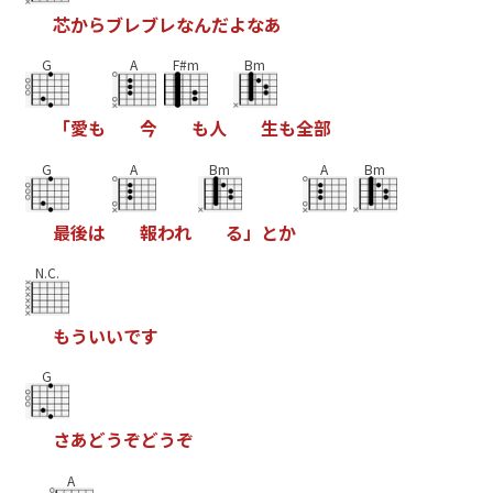
芯
か
ら
ブ
レ
ブ
レ
な
ん
だ
よ
な
あ
G
A
F#m
Bm
「
愛
も
今
も
人
生
も
全
部
G
A
Bm
A
Bm
最
後
は
報
わ
れ
る
」
と
か
N.C.
も
う
い
い
で
す
G
さ
あ
ど
う
ぞ
ど
う
ぞ
A