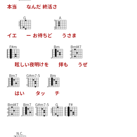
本
当
な
ん
だ
終
活
さ
G
A
イ
エ
ー
お
待
ち
ど
う
さ
ま
F#m
Bm
BmM7
眩
し
い
夜
明
け
を
拝
も
う
ぜ
Bm7
G#m7-5
Bm
は
い
タ
ッ
チ
BmM7
Bm7
G#m7-5
G
F#
N.C.