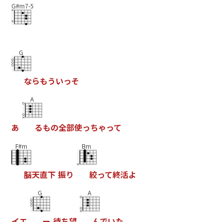
G#m7-5
G
な
ら
も
う
い
っ
そ
A
あ
る
も
の
全
部
使
っ
ち
ゃ
っ
て
F#m
Bm
脳
天
直
下
振
り
絞
っ
て
終
活
よ
G
A
イ
エ
ー
待
ち
望
ん
で
い
た