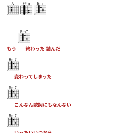
A
F#m
Bm
Bm7
も
う
終
わ
っ
た
詰
ん
だ
Bm7
変
わ
っ
て
し
ま
っ
た
Bm7
こ
ん
な
ん
歌
詞
に
も
な
ん
な
い
Bm7
い
っ
た
い
い
つ
か
ら