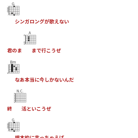
G
シ
ン
ガ
ロ
ン
グ
が
歌
え
な
い
A
君
の
ま
ま
で
行
こ
う
ぜ
Bm
な
あ
本
当
に
今
し
か
な
い
ん
だ
N.C.
終
活
と
い
こ
う
ぜ
G
根
本
的
に
言
っ
ち
ゃ
え
ば