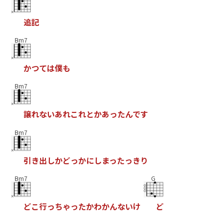
追
記
Bm7
か
つ
て
は
僕
も
Bm7
譲
れ
な
い
あ
れ
こ
れ
と
か
あ
っ
た
ん
で
す
Bm7
引
き
出
し
か
ど
っ
か
に
し
ま
っ
た
っ
き
り
Bm7
G
ど
こ
行
っ
ち
ゃ
っ
た
か
わ
か
ん
な
い
け
ど