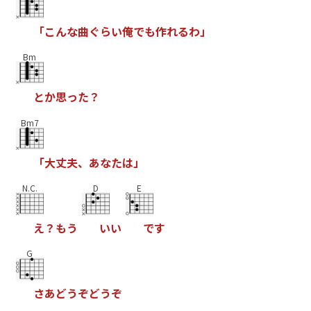
「
こ
ん
な
曲
ぐ
ら
い
俺
で
も
作
れ
る
わ
」
Bm
と
か
思
っ
た
？
Bm7
「
大
丈
夫
、
あ
な
た
は
」
N.C.
D
E
え
？
も
う
い
い
で
す
G
さ
あ
ど
う
ぞ
ど
う
ぞ