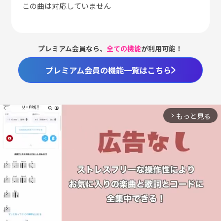
この曲は対応していません
プレミアム会員なら、
全ての機能
が利用可能！
プレミアム会員の機能一覧はこちら
もっと見る
arrow_forward_ios