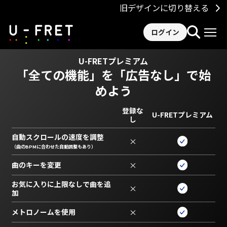
旧デザインに切り替える
ログイン
U-FRETプレミアム
「全ての機能」を
「広告なし」で始
めよう
登録な
U-FRETプレミアム
し
自動スクロールの速度を調整
×
（曲のBPMに合わせた自動調整もあり）
曲のキーを変更
×
お気に入りに上限なしで曲を追
×
加
メトロノームを使用
×