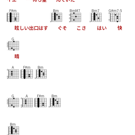
F#m
Bm
BmM7
Bm7
G#m7-5
眩
し
い
出
口
は
す
ぐ
そ
こ
さ
は
い
快
G
晴
A
F#m
Bm
G
A
F#m
Bm
Bm