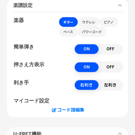
楽譜設定
楽器
ギター
ウクレレ
ピアノ
ベース
パワーコード
簡単弾き
ON
OFF
押さえ方表示
ON
OFF
利き手
右利き
左利き
マイコード設定
コード譜編集
U-FRET機能