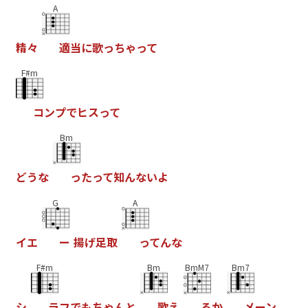
A
精
々
適
当
に
歌
っ
ち
ゃ
っ
て
F#m
コ
ン
プ
で
ヒ
ス
っ
て
Bm
ど
う
な
っ
た
っ
て
知
ん
な
い
よ
G
A
イ
エ
ー
揚
げ
足
取
っ
て
ん
な
F#m
Bm
BmM7
Bm7
シ
ラ
フ
で
も
ち
ゃ
ん
と
歌
え
る
か
メ
ー
ン