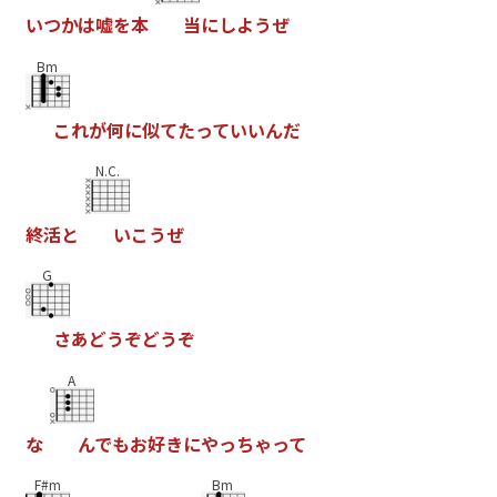
い
つ
か
は
嘘
を
本
当
に
し
よ
う
ぜ
Bm
こ
れ
が
何
に
似
て
た
っ
て
い
い
ん
だ
N.C.
終
活
と
い
こ
う
ぜ
G
さ
あ
ど
う
ぞ
ど
う
ぞ
A
な
ん
で
も
お
好
き
に
や
っ
ち
ゃ
っ
て
F#m
Bm