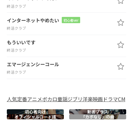
終活クラブ
インターネットやめたい
初心者ver
終活クラブ
もういいです
終活クラブ
エマージェンシーコール
終活クラブ
人気
定番
アニメ
ボカロ
童謡
ジブリ
洋楽
映画
ドラマ
CM
初心者向け
動画プラス
オフィシャル
コード譜
「カポなし」の曲