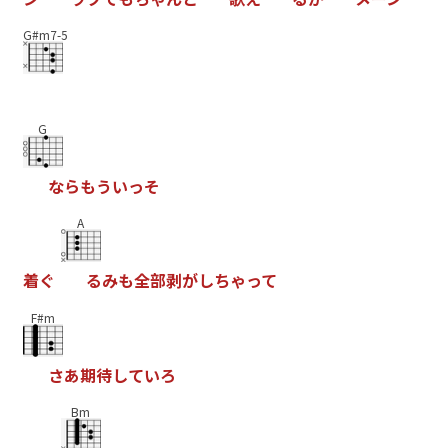
G#m7-5
G
な
ら
も
う
い
っ
そ
A
着
ぐ
る
み
も
全
部
剥
が
し
ち
ゃ
っ
て
F#m
さ
あ
期
待
し
て
い
ろ
Bm