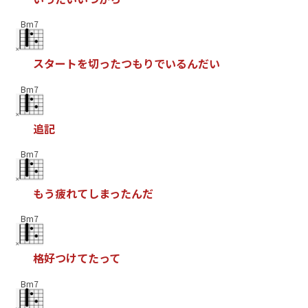
Bm7
ス
タ
ー
ト
を
切
っ
た
つ
も
り
で
い
る
ん
だ
い
Bm7
追
記
Bm7
も
う
疲
れ
て
し
ま
っ
た
ん
だ
Bm7
格
好
つ
け
て
た
っ
て
Bm7