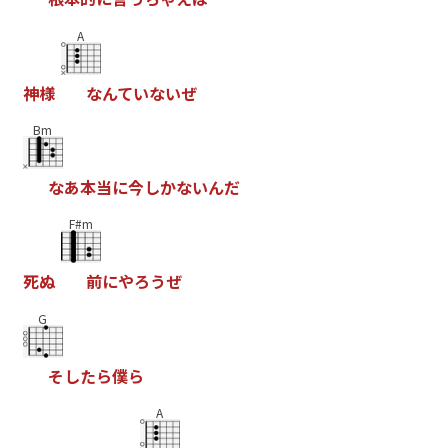
A
神
様
な
ん
て
い
な
い
ぜ
Bm
な
あ
本
当
に
今
し
か
な
い
ん
だ
F#m
死
ぬ
前
に
や
ろ
う
ぜ
G
そ
し
た
ら
僕
ら
A