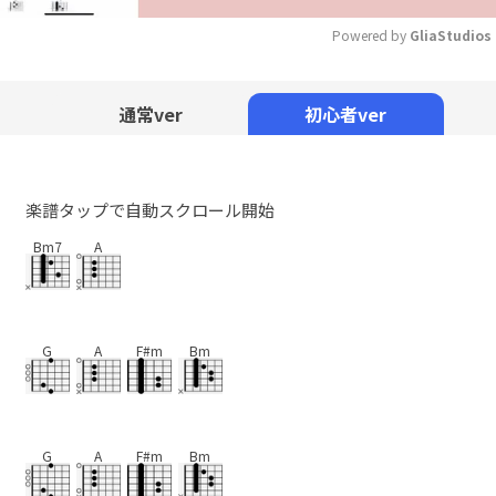
Powered by 
GliaStudios
Mute
通常ver
初心者ver
楽譜タップで自動スクロール開始
Bm7
A
G
A
F#m
Bm
G
A
F#m
Bm