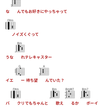
な
ん
で
も
お
好
き
に
や
っ
ち
ゃ
っ
て
F#m
ノ
イ
ズ
く
ぐ
っ
て
Bm
う
な
れ
テ
レ
キ
ャ
ス
タ
ー
G
A
イ
エ
ー
待
ち
望
ん
で
い
た
？
F#m
Bm
BmM7
Bm7
パ
ク
リ
で
も
ち
ゃ
ん
と
歌
え
る
か
ボ
ー
イ