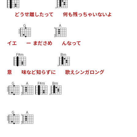
ど
う
せ
離
し
た
っ
て
何
も
残
っ
ち
ゃ
い
な
い
よ
G
A
イ
エ
ー
ま
だ
さ
め
ん
な
っ
て
F#m
Bm
意
味
な
ど
知
ら
ず
に
歌
え
シ
ン
ガ
ロ
ン
グ
G
A
F#m
Bm
G
A