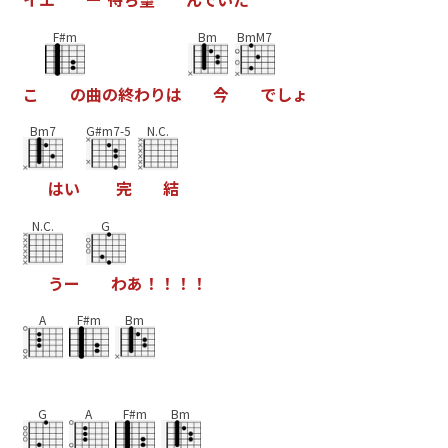
F#m
Bm
BmM7
こ
の
曲
の
終
わ
り
は
今
で
し
ょ
Bm7
G#m7-5
N.C.
は
い
完
結
N.C.
G
う
ー
わ
あ
！
！
！
！
A
F#m
Bm
G
A
F#m
Bm