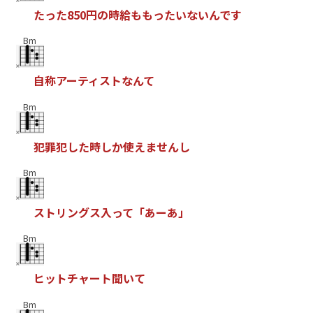
た
っ
た
8
5
0
円
の
時
給
も
も
っ
た
い
な
い
ん
で
す
Bm
自
称
ア
ー
テ
ィ
ス
ト
な
ん
て
Bm
犯
罪
犯
し
た
時
し
か
使
え
ま
せ
ん
し
Bm
ス
ト
リ
ン
グ
ス
入
っ
て
「
あ
ー
あ
」
Bm
ヒ
ッ
ト
チ
ャ
ー
ト
聞
い
て
Bm