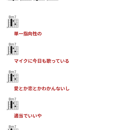
Bm7
単
一
指
向
性
の
Bm7
マ
イ
ク
に
今
日
も
歌
っ
て
い
る
Bm7
愛
と
か
恋
と
か
わ
か
ん
な
い
し
Bm7
適
当
で
い
い
や
Bm7