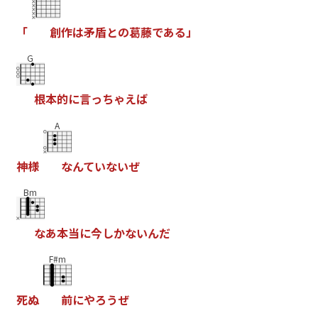
「
創
作
は
矛
盾
と
の
葛
藤
で
あ
る
」
G
根
本
的
に
言
っ
ち
ゃ
え
ば
A
神
様
な
ん
て
い
な
い
ぜ
Bm
な
あ
本
当
に
今
し
か
な
い
ん
だ
F#m
死
ぬ
前
に
や
ろ
う
ぜ