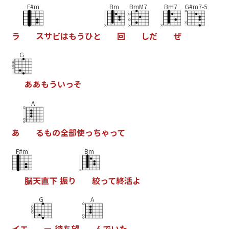
F#m
Bm
BmM7
Bm7
G#m7-5
ラ
ス
サ
ビ
は
も
う
ひ
と
回
し
だ
ぜ
G
あ
あ
も
う
い
っ
そ
A
あ
る
も
の
全
部
使
っ
ち
ゃ
っ
て
F#m
Bm
脳
天
直
下
振
り
絞
っ
て
終
活
よ
G
A
イ
エ
ー
待
ち
望
ん
で
い
た