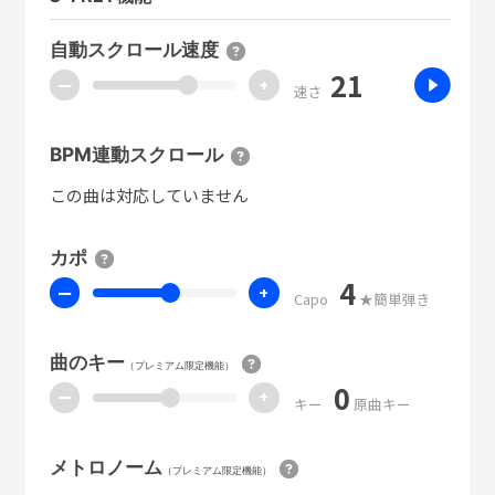
自動スクロール速度
21
ー
+
速さ
BPM連動スクロール
この曲は対応していません
カポ
4
ー
+
Capo
★簡単弾き
曲のキー
（プレミアム限定機能）
0
ー
+
キー
原曲キー
メトロノーム
（プレミアム限定機能）