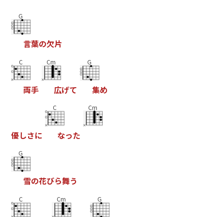
G
言
葉
の
欠
片
C
Cm
G
両
手
広
げ
て
集
め
C
Cm
優
し
さ
に
な
っ
た
G
雪
の
花
び
ら
舞
う
C
Cm
G