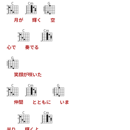
C
Cm
G
月
が
輝
く
空
C
Cm
心
で
奏
で
る
G
笑
顔
が
咲
い
た
C
Cm
G
仲
間
と
と
も
に
い
ま
C
Cm
光
り
輝
く
よ