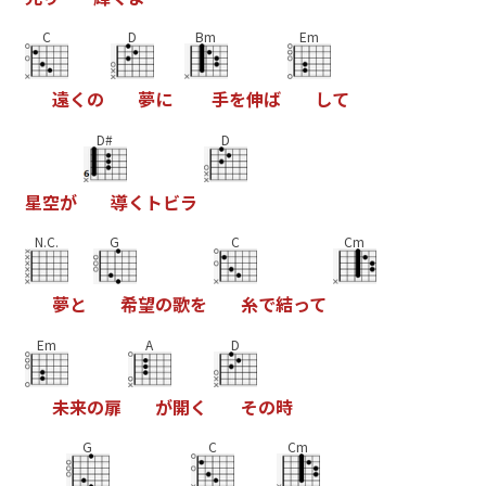
C
D
Bm
Em
遠
く
の
夢
に
手
を
伸
ば
し
て
D#
D
星
空
が
導
く
ト
ビ
ラ
N.C.
G
C
Cm
夢
と
希
望
の
歌
を
糸
で
結
っ
て
Em
A
D
未
来
の
扉
が
開
く
そ
の
時
G
C
Cm