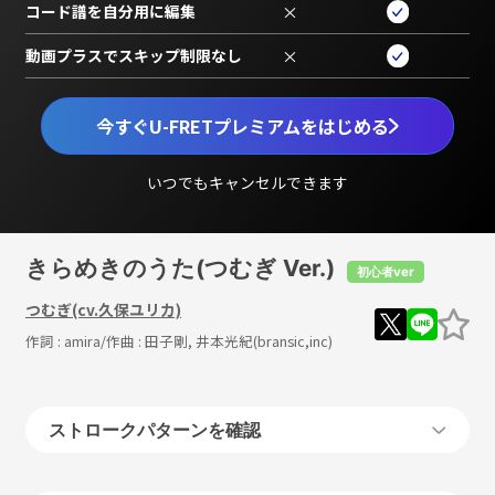
コード譜を自分用に編集
×
動画プラスでスキップ制限なし
×
今すぐU-FRETプレミアムをはじめる
いつでもキャンセルできます
きらめきのうた(つむぎ Ver.)
初心者ver
つむぎ(cv.久保ユリカ)
作詞 :
amira
/作曲 :
田子剛, 井本光紀(bransic,inc)
ストロークパターンを確認