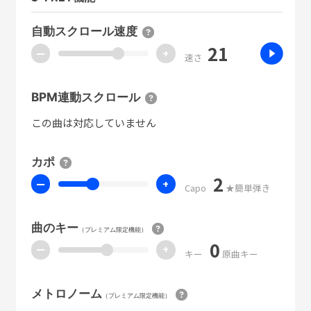
自動スクロール速度
21
ー
+
速さ
BPM連動スクロール
この曲は対応していません
カポ
2
ー
+
Capo
★簡単弾き
曲のキー
（プレミアム限定機能）
0
ー
+
キー
原曲キー
メトロノーム
（プレミアム限定機能）