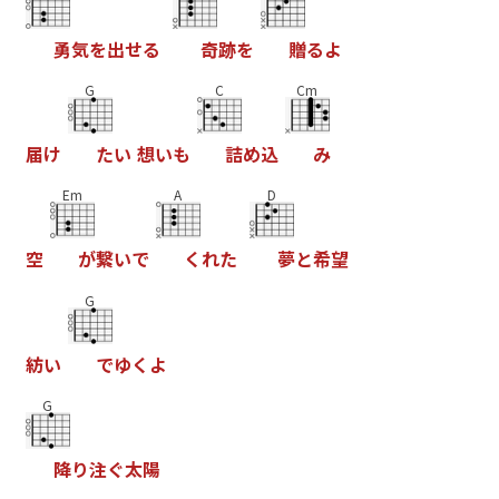
勇
気
を
出
せ
る
奇
跡
を
贈
る
よ
G
C
Cm
届
け
た
い
想
い
も
詰
め
込
み
Em
A
D
空
が
繋
い
で
く
れ
た
夢
と
希
望
G
紡
い
で
ゆ
く
よ
G
降
り
注
ぐ
太
陽