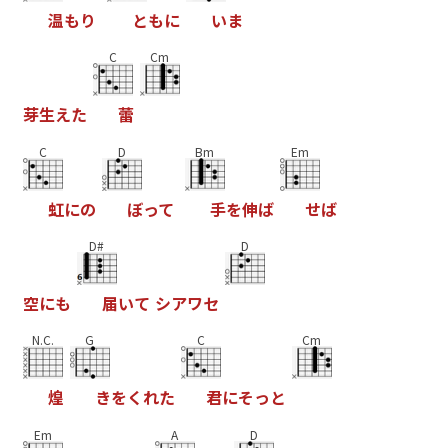
温
も
り
と
も
に
い
ま
C
Cm
芽
生
え
た
蕾
C
D
Bm
Em
虹
に
の
ぼ
っ
て
手
を
伸
ば
せ
ば
D#
D
空
に
も
届
い
て
シ
ア
ワ
セ
N.C.
G
C
Cm
煌
き
を
く
れ
た
君
に
そ
っ
と
Em
A
D