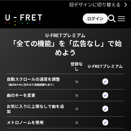
旧デザインに切り替える
ログイン
U-FRETプレミアム
「全ての機能」を
「広告なし」で始
めよう
登録な
U-FRETプレミアム
し
自動スクロールの速度を調整
×
（曲のBPMに合わせた自動調整もあり）
曲のキーを変更
×
お気に入りに上限なしで曲を追
×
加
メトロノームを使用
×