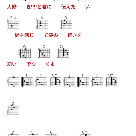
大
好
き
!
!
!
!
と
君
に
伝
え
た
い
Em
A
D
絆
を
感
じ
て
夢
の
続
き
を
G
C
Cm
紡
い
で
ゆ
く
よ
G
F
C
Cm
G
F
C
Cm
D
D
G
C
Cm