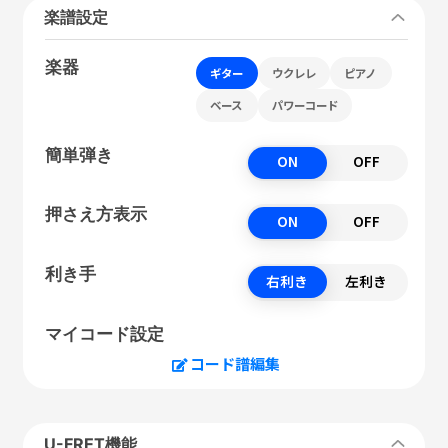
楽譜設定
楽器
ギター
ウクレレ
ピアノ
ベース
パワーコード
簡単弾き
ON
OFF
押さえ方表示
ON
OFF
利き手
右利き
左利き
マイコード設定
コード譜編集
U-FRET機能