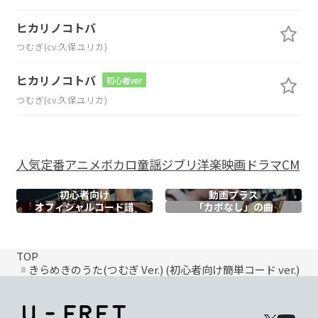
ヒカリノコトバ
つむぎ(cv.久保ユリカ)
ヒカリノコトバ
初心者ver
つむぎ(cv.久保ユリカ)
人気
定番
アニメ
ボカロ
童謡
ジブリ
洋楽
映画
ドラマ
CM
初心者向け
動画プラス
オフィシャル
コード譜
「カポなし」の曲
TOP
きらめきのうた(つむぎ Ver.) (初心者向け簡単コード ver.)