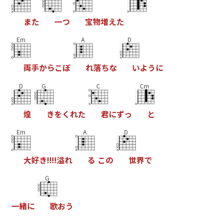
ま
た
一
つ
宝
物
増
え
た
Em
A
D
両
手
か
ら
こ
ぼ
れ
落
ち
な
い
よ
う
に
D
G
C
Cm
煌
き
を
く
れ
た
君
に
ず
っ
と
Em
A
D
大
好
き
!
!
!
!
溢
れ
る
こ
の
世
界
で
G
一
緒
に
歌
お
う