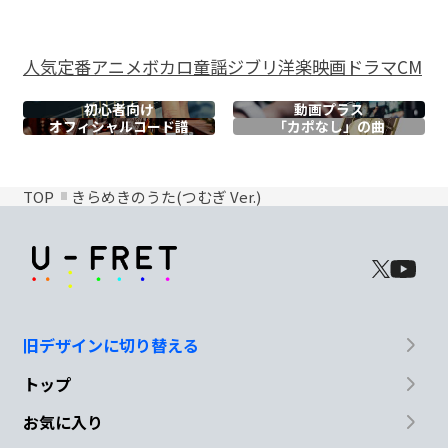
人気
定番
アニメ
ボカロ
童謡
ジブリ
洋楽
映画
ドラマ
CM
初心者向け
動画プラス
オフィシャル
コード譜
「カポなし」の曲
TOP
きらめきのうた(つむぎ Ver.)
旧デザインに切り替える
トップ
お気に入り