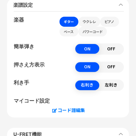
楽譜設定
楽器
ギター
ウクレレ
ピアノ
ベース
パワーコード
簡単弾き
ON
OFF
押さえ方表示
ON
OFF
利き手
右利き
左利き
マイコード設定
コード譜編集
U-FRET機能