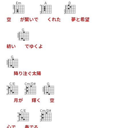
Em
A
D
空
が
繋
い
で
く
れ
た
夢
と
希
望
G
紡
い
で
ゆ
く
よ
G
降
り
注
ぐ
太
陽
C/E
Cm/D#
G
月
が
輝
く
空
C/E
Cm/D#
心
で
奏
で
る