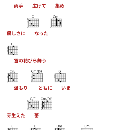
両
手
広
げ
て
集
め
C
Cm
優
し
さ
に
な
っ
た
G
雪
の
花
び
ら
舞
う
C/E
Cm/D#
G
温
も
り
と
も
に
い
ま
C/E
Cm/D#
芽
生
え
た
蕾
C
D
Bm
Em