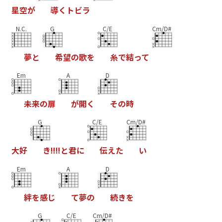
星
空
が
導
く
ト
ビ
ラ
N.C.
G
C/E
Cm/D#
夢
と
希
望
の
歌
を
糸
で
結
っ
て
Em
A
D
未
来
の
扉
が
開
く
そ
の
時
G
C/E
Cm/D#
大
好
き
!
!
!
!
と
君
に
伝
え
た
い
Em
A
D
絆
を
感
じ
て
夢
の
続
き
を
G
C/E
Cm/D#