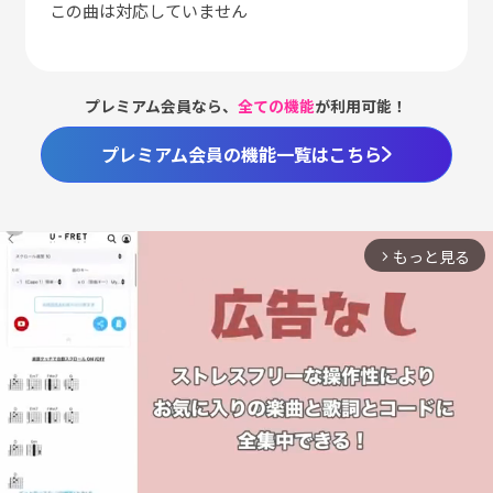
この曲は対応していません
プレミアム会員なら、
全ての機能
が利用可能！
プレミアム会員の機能一覧はこちら
もっと見る
arrow_forward_ios