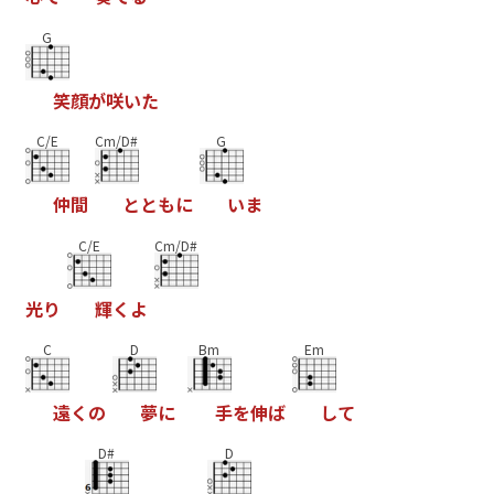
G
笑
顔
が
咲
い
た
C/E
Cm/D#
G
仲
間
と
と
も
に
い
ま
C/E
Cm/D#
光
り
輝
く
よ
C
D
Bm
Em
遠
く
の
夢
に
手
を
伸
ば
し
て
D#
D