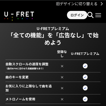
旧デザインに切り替える
ログイン
U-FRETプレミアム
「全ての機能」を
「広告なし」で始
めよう
登録な
U-FRETプレミアム
し
自動スクロールの速度を調整
×
（曲のBPMに合わせた自動調整もあり）
曲のキーを変更
×
お気に入りに上限なしで曲を追
×
加
メトロノームを使用
×