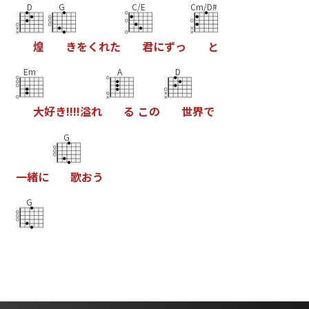
D
G
C/E
Cm/D#
煌
き
を
く
れ
た
君
に
ず
っ
と
Em
A
D
大
好
き
!
!
!
!
溢
れ
る
こ
の
世
界
で
G
一
緒
に
歌
お
う
G