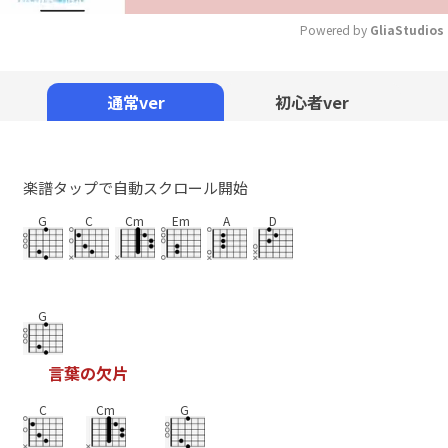
Powered by 
GliaStudios
Mute
通常ver
初心者ver
楽譜タップで自動スクロール開始
G
C
Cm
Em
A
D
G
言
葉
の
欠
片
C
Cm
G