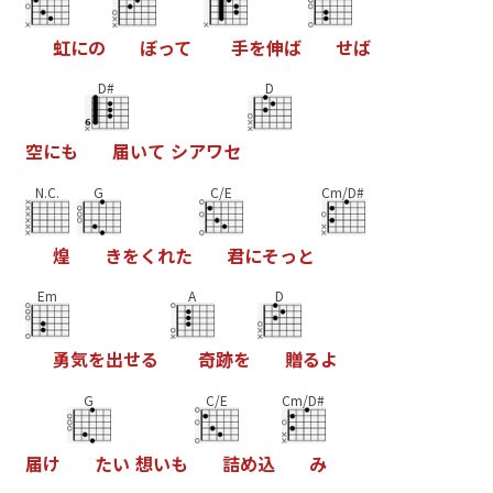
虹
に
の
ぼ
っ
て
手
を
伸
ば
せ
ば
D#
D
空
に
も
届
い
て
シ
ア
ワ
セ
N.C.
G
C/E
Cm/D#
煌
き
を
く
れ
た
君
に
そ
っ
と
Em
A
D
勇
気
を
出
せ
る
奇
跡
を
贈
る
よ
G
C/E
Cm/D#
届
け
た
い
想
い
も
詰
め
込
み