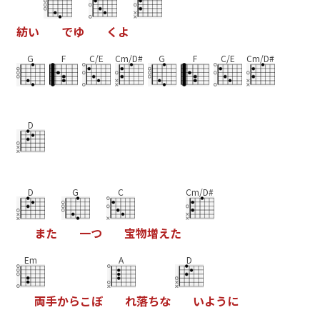
紡
い
で
ゆ
く
よ
G
F
C/E
Cm/D#
G
F
C/E
Cm/D#
D
D
G
C
Cm/D#
ま
た
一
つ
宝
物
増
え
た
Em
A
D
両
手
か
ら
こ
ぼ
れ
落
ち
な
い
よ
う
に