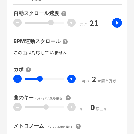
自動スクロール速度
21
ー
+
速さ
BPM連動スクロール
この曲は対応していません
カポ
2
ー
+
Capo
★簡単弾き
曲のキー
（プレミアム限定機能）
0
ー
+
キー
原曲キー
メトロノーム
（プレミアム限定機能）