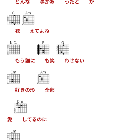
ど
ん
な
事
が
あ
っ
た
と
か
G
Am
教
え
て
よ
ね
N.C.
F
G
も
う
誰
に
も
笑
わ
せ
な
い
Em
Am
好
き
の
形
全
部
Dm
愛
し
て
る
の
に
Em