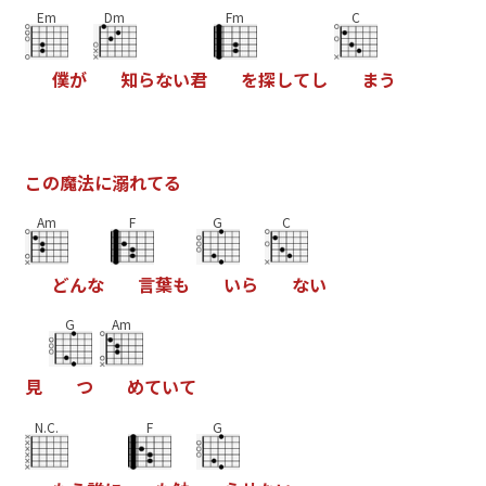
Em
Dm
Fm
C
僕
が
知
ら
な
い
君
を
探
し
て
し
ま
う
こ
の
魔
法
に
溺
れ
て
る
Am
F
G
C
ど
ん
な
言
葉
も
い
ら
な
い
G
Am
見
つ
め
て
い
て
N.C.
F
G