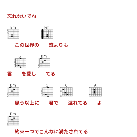
忘
れ
な
い
で
ね
Em
Fm
こ
の
世
界
の
誰
よ
り
も
G
Dm
君
を
愛
し
て
る
Dm
G
C
A
思
う
以
上
に
君
で
溢
れ
て
る
よ
Dm
約
束
一
つ
で
こ
ん
な
に
満
た
さ
れ
て
る