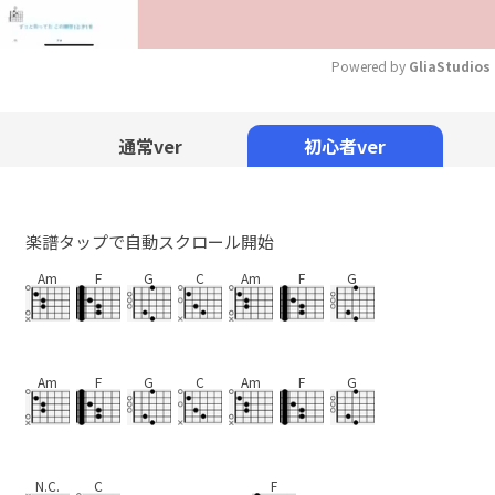
Powered by 
GliaStudios
Mute
通常ver
初心者ver
楽譜タップで自動スクロール開始
Am
F
G
C
Am
F
G
Am
F
G
C
Am
F
G
N.C.
C
F