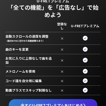
U-FRETプレミアム
「全ての機能」を
「広告なし」で始
めよう
登録な
U-FRETプレミアム
し
自動スクロールの速度を調整
×
（曲のBPMに合わせた自動調整もあり）
曲のキーを変更
×
お気に入りに上限なしで曲を追
×
加
メトロノームを使用
×
コード譜を自分用に編集
×
動画プラスでスキップ制限なし
×
今すぐU-FRETプレミアムをはじめる