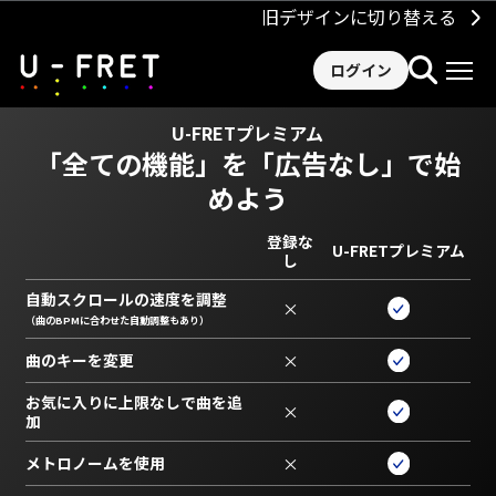
旧デザインに切り替える
ログイン
U-FRETプレミアム
「全ての機能」を
「広告なし」で始
めよう
登録な
U-FRETプレミアム
し
自動スクロールの速度を調整
×
（曲のBPMに合わせた自動調整もあり）
曲のキーを変更
×
お気に入りに上限なしで曲を追
×
加
メトロノームを使用
×