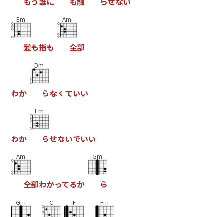
も
う
誰
に
も
触
ら
せ
な
い
Em
Am
髪
も
指
も
全
部
Dm
わ
か
ら
な
く
て
い
い
Em
わ
か
ら
せ
な
い
で
い
い
Am
Gm
全
部
わ
か
っ
て
る
か
ら
Gm
C
F
Fm