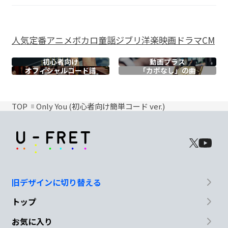
人気
定番
アニメ
ボカロ
童謡
ジブリ
洋楽
映画
ドラマ
CM
初心者向け
動画プラス
オフィシャル
コード譜
「カポなし」の曲
TOP
Only You (初心者向け簡単コード ver.)
旧デザインに切り替える
トップ
お気に入り