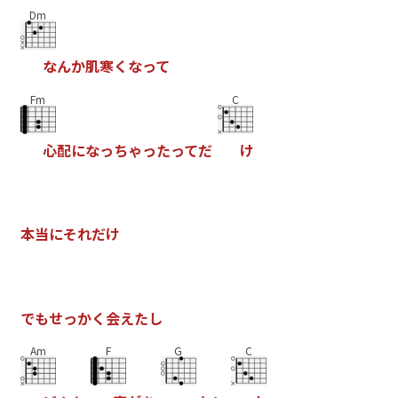
Dm
な
ん
か
肌
寒
く
な
っ
て
Fm
C
心
配
に
な
っ
ち
ゃ
っ
た
っ
て
だ
け
本
当
に
そ
れ
だ
け
で
も
せ
っ
か
く
会
え
た
し
Am
F
G
C