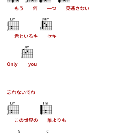
も
う
何
一
つ
見
逃
さ
な
い
Em
D#m
君
と
い
る
キ
セ
キ
Dm
O
n
l
y
y
o
u
忘
れ
な
い
で
ね
Em
Fm
こ
の
世
界
の
誰
よ
り
も
G
C