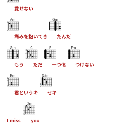
愛
せ
な
い
Am
Gm
痛
み
を
抱
い
て
き
た
ん
だ
Gm
C
F
Fm
も
う
た
だ
一
つ
傷
つ
け
な
い
Em
D#m
君
と
い
う
キ
セ
キ
Dm
I
m
i
s
s
y
o
u