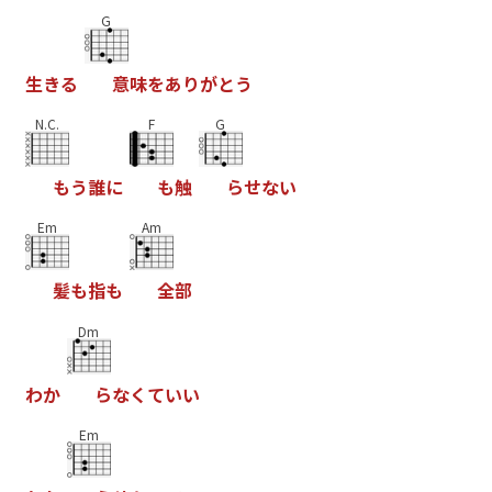
G
生
き
る
意
味
を
あ
り
が
と
う
N.C.
F
G
も
う
誰
に
も
触
ら
せ
な
い
Em
Am
髪
も
指
も
全
部
Dm
わ
か
ら
な
く
て
い
い
Em