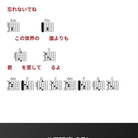
忘
れ
な
い
で
ね
Em
Fm
こ
の
世
界
の
誰
よ
り
も
G
C
君
を
愛
し
て
る
よ
Am
F
G
C
Am
F
G
C