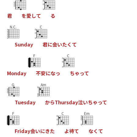
君
を
愛
し
て
る
N.C.
C
S
u
n
d
a
y
君
に
会
い
た
く
て
F
C
M
o
n
d
a
y
不
安
に
な
っ
ち
ゃ
っ
て
G
Am
T
u
e
s
d
a
y
か
ら
T
h
u
r
s
d
a
y
泣
い
ち
ゃ
っ
て
F
C
Em
F
r
i
d
a
y
会
い
に
き
た
よ
待
て
な
く
て