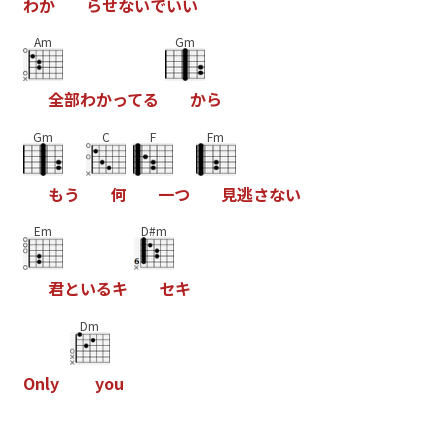
わ
か
ら
せ
な
い
で
い
い
Am
Gm
全
部
わ
か
っ
て
る
か
ら
Gm
C
F
Fm
も
う
何
一
つ
見
逃
さ
な
い
Em
D#m
君
と
い
る
キ
セ
キ
Dm
O
n
l
y
y
o
u