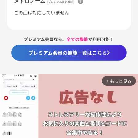
メトロノーム
（プレミアム限定機能）
この曲は対応していません
プレミアム会員なら、
全ての機能
が利用可能！
プレミアム会員の機能一覧はこちら
もっと見る
arrow_forward_ios