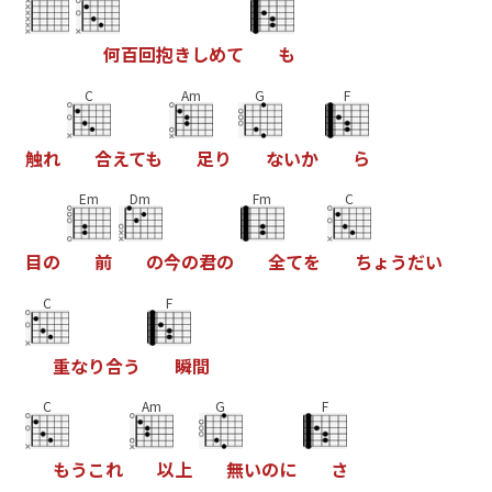
何
百
回
抱
き
し
め
て
も
C
Am
G
F
触
れ
合
え
て
も
足
り
な
い
か
ら
Em
Dm
Fm
C
目
の
前
の
今
の
君
の
全
て
を
ち
ょ
う
だ
い
C
F
重
な
り
合
う
瞬
間
C
Am
G
F
も
う
こ
れ
以
上
無
い
の
に
さ