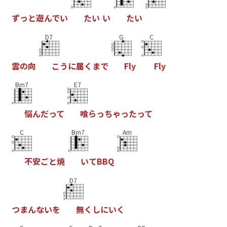
ず
っ
と
遊
ん
で
い
た
い
い
た
い
D7
G
C
雲
の
向
こ
う
に
届
く
ま
で
F
l
y
F
l
y
Bm7
E7
悩
ん
だ
っ
て
喰
ら
っ
ち
ゃ
っ
た
っ
て
C
Bm7
Am
不
安
ご
と
焼
い
て
B
B
Q
D7
つ
ま
ん
な
い
を
無
く
し
に
い
く