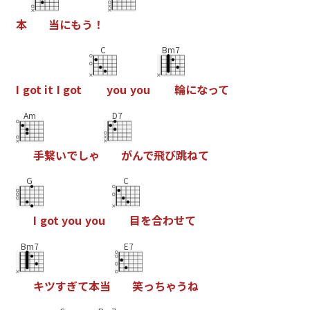
本
当
に
も
う
！
C
Bm7
I
g
o
t
i
t
I
g
o
t
y
o
u
y
o
u
輪
に
な
っ
て
Am
D7
手
繋
い
で
し
ゃ
が
ん
で
飛
び
跳
ね
て
G
C
I
g
o
t
y
o
u
y
o
u
目
を
合
わ
せ
て
Bm7
E7
キ
ツ
す
ぎ
て
本
当
笑
っ
ち
ゃ
う
ね