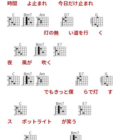
時
間
よ
止
ま
れ
今
日
だ
け
止
ま
れ
C
Bm7
Am
D7
G
灯
の
無
い
道
を
行
く
C
Bm7
E7
夜
風
が
吹
く
C
Bm7
Am
D7
G
で
も
き
っ
と
僕
ら
で
灯
す
C
Bm7
E7
ス
ポ
ッ
ト
ラ
イ
ト
が
笑
う
C
Bm7