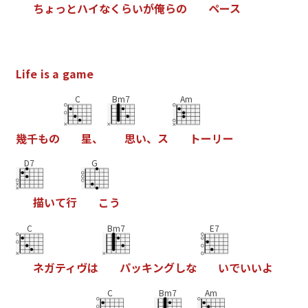
ち
ょ
っ
と
ハ
イ
な
く
ら
い
が
俺
ら
の
ペ
ー
ス
L
i
f
e
i
s
a
g
a
m
e
C
Bm7
Am
幾
千
も
の
星
、
思
い
、
ス
ト
ー
リ
ー
D7
G
描
い
て
行
こ
う
C
Bm7
E7
ネ
ガ
テ
ィ
ヴ
は
パ
ッ
キ
ン
グ
し
な
い
で
い
い
よ
C
Bm7
Am