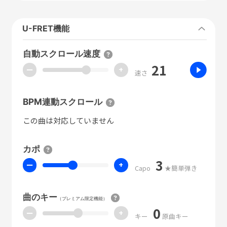
U-FRET機能
自動スクロール速度
21
ー
+
速さ
BPM連動スクロール
この曲は対応していません
カポ
3
ー
+
Capo
★簡単弾き
曲のキー
（プレミアム限定機能）
0
ー
+
キー
原曲キー