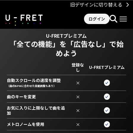
旧デザインに切り替える
ログイン
U-FRETプレミアム
「全ての機能」を
「広告なし」で始
めよう
登録な
U-FRETプレミアム
し
自動スクロールの速度を調整
×
（曲のBPMに合わせた自動調整もあり）
曲のキーを変更
×
お気に入りに上限なしで曲を追
×
加
メトロノームを使用
×