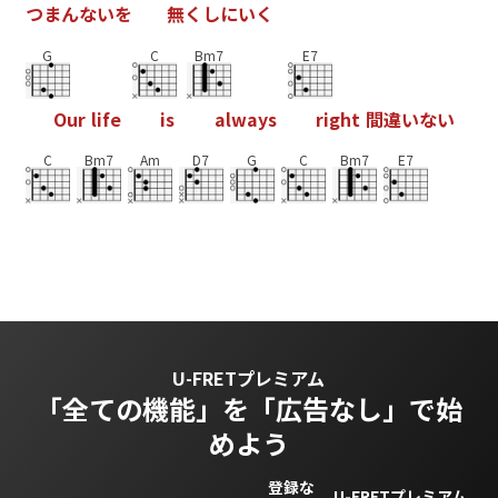
つ
ま
ん
な
い
を
無
く
し
に
い
く
G
C
Bm7
E7
O
u
r
l
i
f
e
i
s
a
l
w
a
y
s
r
i
g
h
t
間
違
い
な
い
C
Bm7
Am
D7
G
C
Bm7
E7
U-FRETプレミアム
「全ての機能」を
「広告なし」で始
めよう
登録な
U-FRETプレミアム