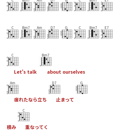
C
Bm7
Am
D7
G
C
Bm7
E7
C
Bm7
L
e
t
'
s
t
a
l
k
a
b
o
u
t
o
u
r
s
e
l
v
e
s
Am
D7
G
疲
れ
た
な
ら
立
ち
止
ま
っ
て
C
積
み
重
な
っ
て
く