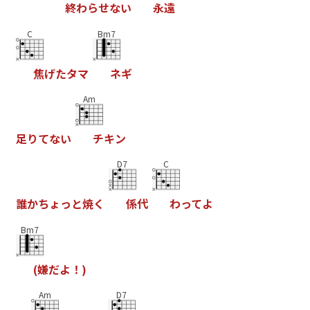
終
わ
ら
せ
な
い
永
遠
C
Bm7
焦
げ
た
タ
マ
ネ
ギ
Am
足
り
て
な
い
チ
キ
ン
D7
C
誰
か
ち
ょ
っ
と
焼
く
係
代
わ
っ
て
よ
Bm7
(
嫌
だ
よ
！
)
Am
D7