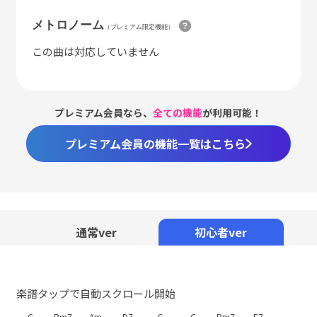
メトロノーム
（プレミアム限定機能）
この曲は対応していません
プレミアム会員なら、
全ての機能
が利用可能！
プレミアム会員の機能一覧はこちら
通常ver
初心者ver
楽譜タップで自動スクロール開始
C
Bm7
Am
D7
G
C
Bm7
E7