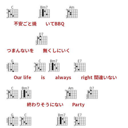
C
Bm7
Am
不
安
ご
と
焼
い
て
B
B
Q
D7
つ
ま
ん
な
い
を
無
く
し
に
い
く
G
C
Bm7
E7
O
u
r
l
i
f
e
i
s
a
l
w
a
y
s
r
i
g
h
t
間
違
い
な
い
C
Bm7
Am
D7
終
わ
り
そ
う
に
な
い
P
a
r
t
y
G
C
Bm7
E7