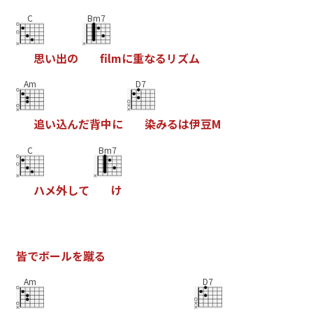
C
Bm7
思
い
出
の
f
l
m
に
重
な
る
リ
ズ
ム
Am
D7
追
い
込
ん
だ
背
中
に
染
み
る
は
伊
豆
M
C
Bm7
ハ
メ
外
し
て
け
皆
で
ボ
ー
ル
を
蹴
る
Am
D7