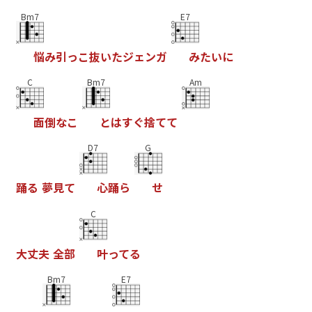
Bm7
E7
悩
み
引
っ
こ
抜
い
た
ジ
ェ
ン
ガ
み
た
い
に
C
Bm7
Am
面
倒
な
こ
と
は
す
ぐ
捨
て
て
D7
G
踊
る
夢
見
て
心
踊
ら
せ
C
大
丈
夫
全
部
叶
っ
て
る
Bm7
E7