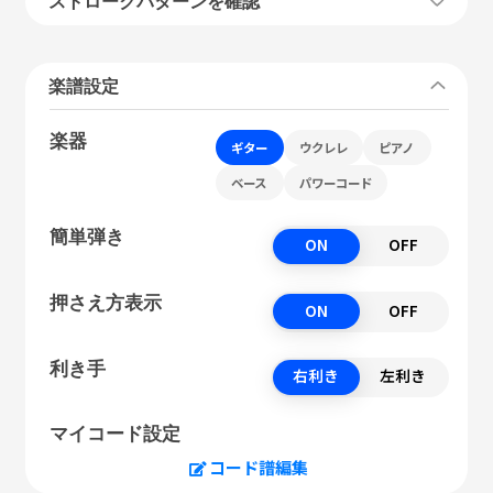
ストロークパターンを確認
楽譜設定
楽器
ギター
ウクレレ
ピアノ
ベース
パワーコード
簡単弾き
ON
OFF
押さえ方表示
ON
OFF
利き手
右利き
左利き
マイコード設定
コード譜編集