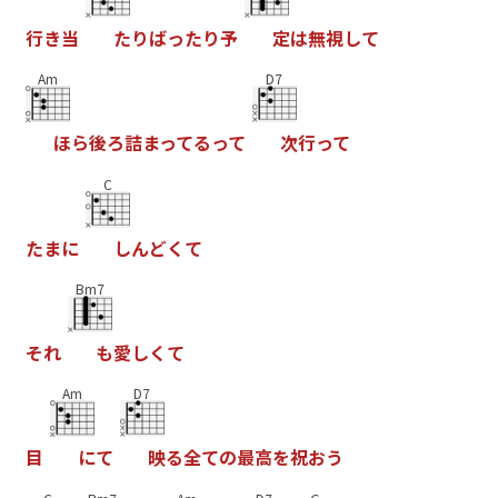
行
き
当
た
り
ば
っ
た
り
予
定
は
無
視
し
て
Am
D7
ほ
ら
後
ろ
詰
ま
っ
て
る
っ
て
次
行
っ
て
C
た
ま
に
し
ん
ど
く
て
Bm7
そ
れ
も
愛
し
く
て
Am
D7
目
に
て
映
る
全
て
の
最
高
を
祝
お
う