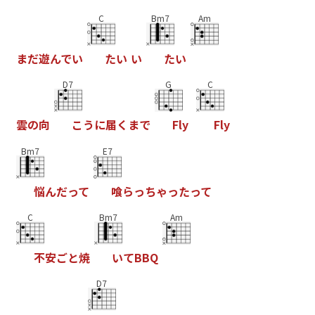
C
Bm7
Am
ま
だ
遊
ん
で
い
た
い
い
た
い
D7
G
C
雲
の
向
こ
う
に
届
く
ま
で
F
l
y
F
l
y
Bm7
E7
悩
ん
だ
っ
て
喰
ら
っ
ち
ゃ
っ
た
っ
て
C
Bm7
Am
不
安
ご
と
焼
い
て
B
B
Q
D7