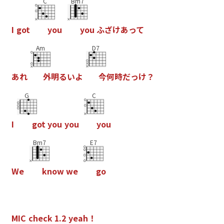
C
Bm7
I
g
o
t
y
o
u
y
o
u
ふ
ざ
け
あ
っ
て
Am
D7
あ
れ
外
明
る
い
よ
今
何
時
だ
っ
け
？
G
C
I
g
o
t
y
o
u
y
o
u
y
o
u
Bm7
E7
W
e
k
n
o
w
w
e
g
o
M
I
C
c
h
e
c
k
1
.
2
y
e
a
h
！