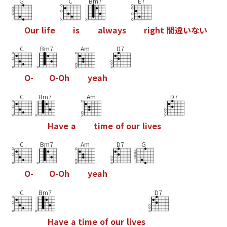
G
C
Bm7
E7
O
u
r
l
i
f
e
i
s
a
l
w
a
y
s
r
i
g
h
t
間
違
い
な
い
C
Bm7
Am
D7
O
-
O
-
O
h
y
e
a
h
C
Bm7
Am
D7
H
a
v
e
a
t
i
m
e
o
f
o
u
r
l
i
v
e
s
C
Bm7
Am
D7
G
O
-
O
-
O
h
y
e
a
h
C
Bm7
D7
H
a
v
e
a
t
i
m
e
o
f
o
u
r
l
i
v
e
s