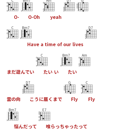
C
Bm7
Am
D7
G
O
-
O
-
O
h
y
e
a
h
C
Bm7
D7
H
a
v
e
a
t
i
m
e
o
f
o
u
r
l
i
v
e
s
C
Bm7
Am
ま
だ
遊
ん
で
い
た
い
い
た
い
D7
G
C
雲
の
向
こ
う
に
届
く
ま
で
F
l
y
F
l
y
Bm7
E7
悩
ん
だ
っ
て
喰
ら
っ
ち
ゃ
っ
た
っ
て