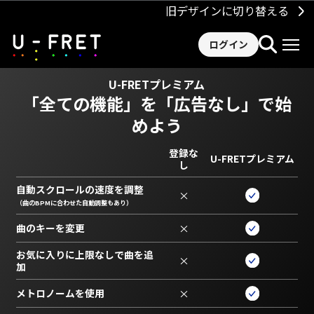
旧デザインに切り替える
ログイン
U-FRETプレミアム
「全ての機能」を
「広告なし」で始
めよう
登録な
U-FRETプレミアム
し
自動スクロールの速度を調整
×
（曲のBPMに合わせた自動調整もあり）
曲のキーを変更
×
お気に入りに上限なしで曲を追
×
加
メトロノームを使用
×