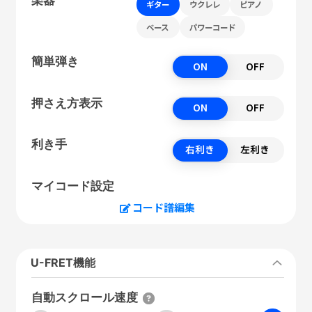
ギター
ウクレレ
ピアノ
ベース
パワーコード
簡単弾き
ON
OFF
押さえ方表示
ON
OFF
利き手
右利き
左利き
マイコード設定
コード譜編集
U-FRET機能
自動スクロール速度