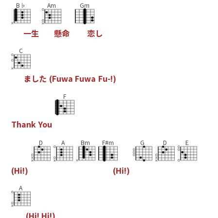
B♭
Am
Gm
一
生
懸
命
恋
し
C
ま
し
た
(
F
u
w
a
F
u
w
a
F
u
-
!
)
F
T
h
a
n
k
Y
o
u
D
A
Bm
F#m
G
D
E
(
H
i
!
)
(
H
i
!
)
A
(
H
i
!
H
i
!
)