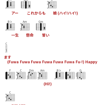
ア
ー
こ
れ
か
ら
も
娘
(
ハ
イ
!
ハ
イ
!
)
B♭
Am
Gm
一
生
懸
命
誓
い
C
ま
す
(
F
u
w
a
F
u
w
a
F
u
w
a
F
u
w
a
F
u
w
a
F
u
w
a
F
u
-
!
)
H
a
p
p
y
F
C
Dm
Am
B♭
F
G
(
H
i
!
)
C