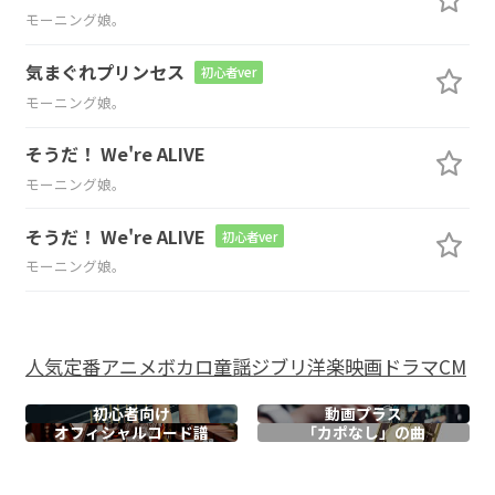
モーニング娘。
気まぐれプリンセス
初心者ver
モーニング娘。
そうだ！ We're ALIVE
モーニング娘。
そうだ！ We're ALIVE
初心者ver
モーニング娘。
人気
定番
アニメ
ボカロ
童謡
ジブリ
洋楽
映画
ドラマ
CM
初心者向け
動画プラス
オフィシャル
コード譜
「カポなし」の曲