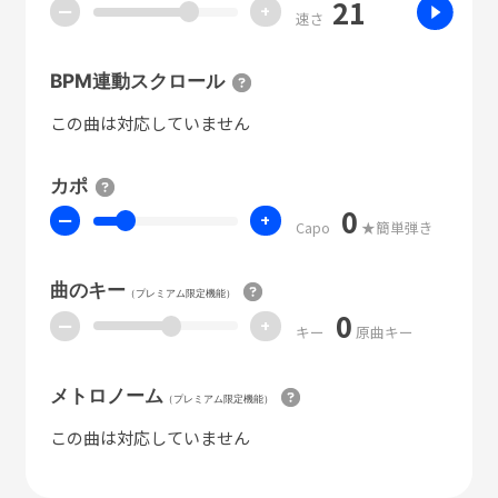
21
ー
+
速さ
BPM連動スクロール
この曲は対応していません
カポ
0
ー
+
Capo
★簡単弾き
曲のキー
（プレミアム限定機能）
0
ー
+
キー
原曲キー
メトロノーム
（プレミアム限定機能）
この曲は対応していません