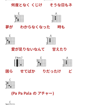
何
度
と
な
く
く
じ
け
そ
う
な
日
も
ネ
E
A
夢
が
わ
か
ら
な
く
な
っ
た
時
も
E
A
愛
が
足
り
な
い
な
ん
て
甘
え
た
り
F#m7
E
A
困
ら
せ
て
ば
か
り
だ
っ
た
け
ど
C
(
P
a
P
a
P
a
l
a
の
ア
チ
ャ
ー
)
C