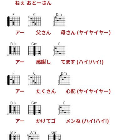
ね
ぇ
お
と
ー
さ
ん
F
C
Dm
ア
ー
父
さ
ん
母
さ
ん
(
ヤ
イ
ヤ
イ
ヤ
ー
)
B♭
Gm
C
ア
ー
感
謝
し
て
ま
す
(
ハ
イ
!
ハ
イ
!
)
F
C
Dm
ア
ー
た
く
さ
ん
心
配
(
ヤ
イ
ヤ
イ
ヤ
ー
)
B♭
Gm
C
ア
ー
か
け
て
ゴ
メ
ン
ね
(
ハ
イ
!
ハ
イ
!
)
B♭
Am
Gm