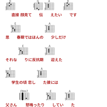
D
G
A
D
直
接
顔
見
て
伝
え
た
い
で
す
E
A
思
春
期
で
は
ほ
ん
の
少
し
だ
け
E
A
そ
れ
な
り
に
反
抗
期
迎
え
た
E
A
学
生
の
頃
恋
し
た
彼
に
は
F#m7
E
A
父
さ
ん
怒
鳴
っ
た
り
し
て
い
た