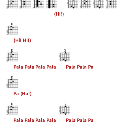
(
H
i
!
)
D
(
H
i
!
H
i
!
)
D
G
P
a
l
a
P
a
l
a
P
a
l
a
P
a
l
a
P
a
l
a
P
a
l
a
P
a
D
P
a
(
H
a
!
)
D
G
P
a
l
a
P
a
l
a
P
a
l
a
P
a
l
a
P
a
l
a
P
a
l
a
P
a