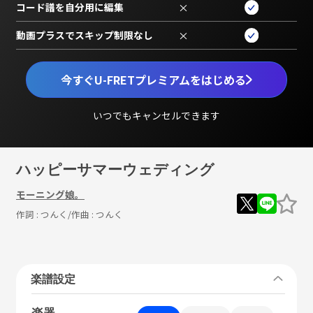
コード譜を自分用に編集
×
動画プラスでスキップ制限なし
×
今すぐU-FRETプレミアムをはじめる
いつでもキャンセルできます
ハッピーサマーウェディング
モーニング娘。
作詞 :
つんく
/作曲 :
つんく
楽譜設定
楽器