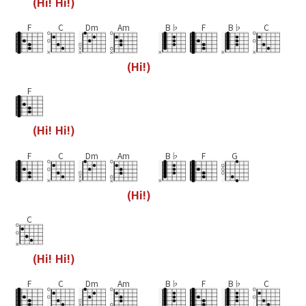
(
H
i
!
H
i
!
)
F
C
Dm
Am
B♭
F
B♭
C
(
H
i
!
)
F
(
H
i
!
H
i
!
)
F
C
Dm
Am
B♭
F
G
(
H
i
!
)
C
(
H
i
!
H
i
!
)
F
C
Dm
Am
B♭
F
B♭
C