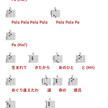
D
G
P
a
l
a
P
a
l
a
P
a
l
a
P
a
l
a
P
a
l
a
P
a
l
a
P
a
D
P
a
(
H
o
?
)
D
A
G
D
生
ま
れ
て
き
た
か
ら
あ
の
ひ
と
と
(
H
i
!
)
D
G
A
D
め
ぐ
り
逢
え
た
わ
運
命
の
彼
氏
E
A