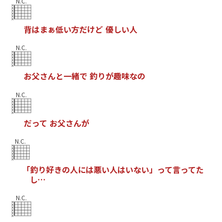
N.C.
背
は
ま
ぁ
低
い
方
だ
け
ど
優
し
い
人
N.C.
お
父
さ
ん
と
一
緒
で
釣
り
が
趣
味
な
の
N.C.
だ
っ
て
お
父
さ
ん
が
N.C.
「
釣
り
好
き
の
人
に
は
悪
い
人
は
い
な
い
」
っ
て
言
っ
て
た
し
…
N.C.