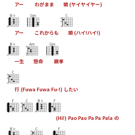
ア
ー
わ
が
ま
ま
娘
(
ヤ
イ
ヤ
イ
ヤ
ー
)
B♭
Gm
C
ア
ー
こ
れ
か
ら
も
娘
(
ハ
イ
!
ハ
イ
!
)
B♭
Am
Gm
一
生
懸
命
親
孝
C
行
(
F
u
w
a
F
u
w
a
F
u
-
!
)
し
た
い
F
C
B♭
F
(
H
i
!
)
P
a
o
P
a
o
P
a
P
a
P
a
l
a
の
B♭
C
F