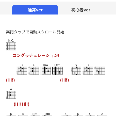
Mute
通常ver
初心者ver
楽譜タップで自動スクロール開始
N.C.
コ
ン
グ
ラ
チ
ュ
レ
ー
シ
ョ
ン
!
D
A
Bm
F#m
G
D
E
(
H
i
!
)
(
H
i
!
)
A
(
H
i
!
H
i
!
)
D
A
Bm
F#m
G
D
G
A