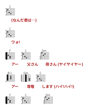
C
(
な
ん
だ
君
は
…
)
C
ワ
ォ
!
F
C
Dm
ア
ー
父
さ
ん
母
さ
ん
(
ヤ
イ
ヤ
イ
ヤ
ー
)
B♭
Gm
C
ア
ー
尊
敬
し
ま
す
(
ハ
イ
!
ハ
イ
!
)
F
C
Dm