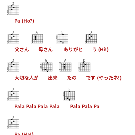
D
P
a
(
H
o
?
)
D
A
G
D
父
さ
ん
母
さ
ん
あ
り
が
と
う
(
H
i
!
)
D
G
A
D
大
切
な
人
が
出
来
た
の
で
す
(
や
っ
た
ネ
!
)
D
G
P
a
l
a
P
a
l
a
P
a
l
a
P
a
l
a
P
a
l
a
P
a
l
a
P
a
D
P
a
(
H
a
!
)