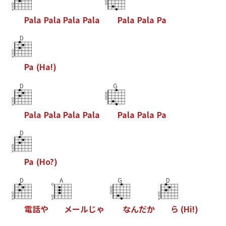
P
a
l
a
P
a
l
a
P
a
l
a
P
a
l
a
P
a
l
a
P
a
l
a
P
a
D
P
a
(
H
a
!
)
D
G
P
a
l
a
P
a
l
a
P
a
l
a
P
a
l
a
P
a
l
a
P
a
l
a
P
a
D
P
a
(
H
o
?
)
D
A
G
D
電
話
や
メ
ー
ル
じ
ゃ
な
ん
だ
か
ら
(
H
i
!
)