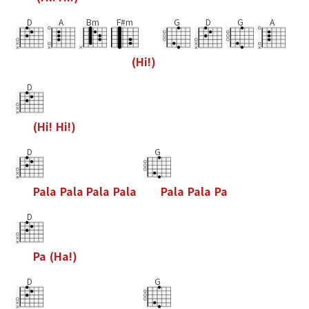
D
A
Bm
F#m
G
D
G
A
(
H
i
!
)
D
(
H
i
!
H
i
!
)
D
G
P
a
l
a
P
a
l
a
P
a
l
a
P
a
l
a
P
a
l
a
P
a
l
a
P
a
D
P
a
(
H
a
!
)
D
G