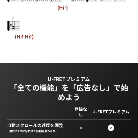
(
H
i
!
)
F
(
H
i
!
H
i
!
)
U-FRETプレミアム
「全ての機能」を
「広告なし」で始
めよう
登録な
U-FRETプレミアム
し
自動スクロールの速度を調整
×
（曲のBPMに合わせた自動調整もあり）