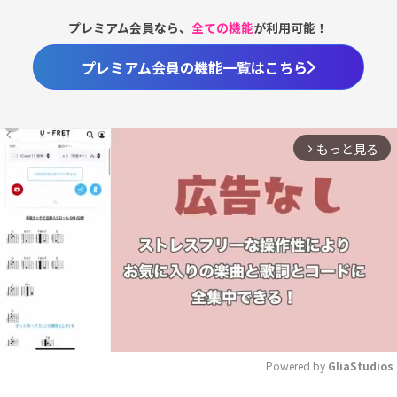
プレミアム会員なら、
全ての機能
が利用可能！
プレミアム会員の機能一覧はこちら
もっと見る
arrow_forward_ios
Powered by 
GliaStudios