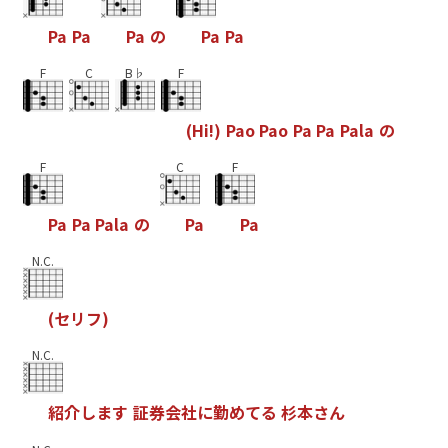
P
a
P
a
P
a
の
P
a
P
a
F
C
B♭
F
(
H
i
!
)
P
a
o
P
a
o
P
a
P
a
P
a
l
a
の
F
C
F
P
a
P
a
P
a
l
a
の
P
a
P
a
N.C.
(
セ
リ
フ
)
N.C.
紹
介
し
ま
す
証
券
会
社
に
勤
め
て
る
杉
本
さ
ん