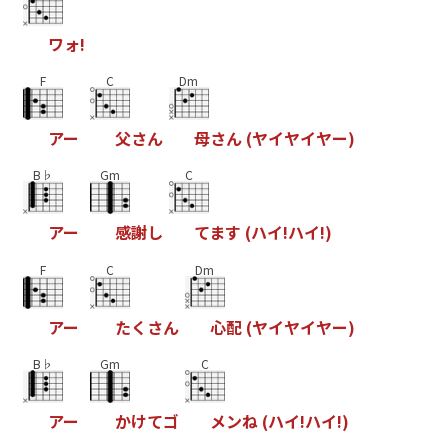
ワ
ォ
!
F
C
Dm
ア
ー
父
さ
ん
母
さ
ん
(
ヤ
イ
ヤ
イ
ヤ
ー
)
B♭
Gm
C
ア
ー
感
謝
し
て
ま
す
(
ハ
イ
!
ハ
イ
!
)
F
C
Dm
ア
ー
た
く
さ
ん
心
配
(
ヤ
イ
ヤ
イ
ヤ
ー
)
B♭
Gm
C
ア
ー
か
け
て
ゴ
メ
ン
ね
(
ハ
イ
!
ハ
イ
!
)