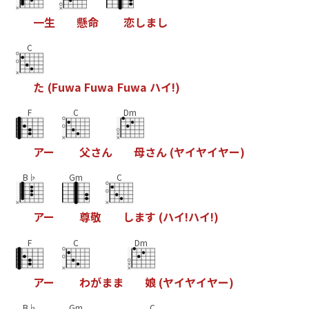
一
生
懸
命
恋
し
ま
し
C
た
(
F
u
w
a
F
u
w
a
F
u
w
a
ハ
イ
!
)
F
C
Dm
ア
ー
父
さ
ん
母
さ
ん
(
ヤ
イ
ヤ
イ
ヤ
ー
)
B♭
Gm
C
ア
ー
尊
敬
し
ま
す
(
ハ
イ
!
ハ
イ
!
)
F
C
Dm
ア
ー
わ
が
ま
ま
娘
(
ヤ
イ
ヤ
イ
ヤ
ー
)
B♭
Gm
C