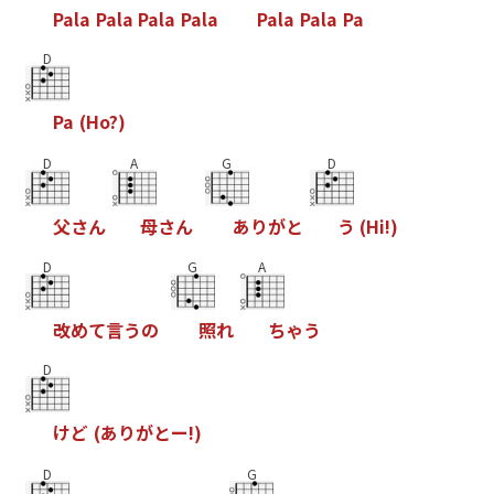
P
a
l
a
P
a
l
a
P
a
l
a
P
a
l
a
P
a
l
a
P
a
l
a
P
a
D
P
a
(
H
o
?
)
D
A
G
D
父
さ
ん
母
さ
ん
あ
り
が
と
う
(
H
i
!
)
D
G
A
改
め
て
言
う
の
照
れ
ち
ゃ
う
D
け
ど
(
あ
り
が
と
ー
!
)
D
G